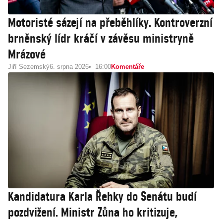
Motoristé sázejí na přeběhlíky. Kontroverzní
brněnský lídr kráčí v závěsu ministryně
Mrázové
Jiří Sezemský
6. srpna 2026
16:00
Komentáře
Kandidatura Karla Řehky do Senátu budí
pozdvižení. Ministr Zůna ho kritizuje,