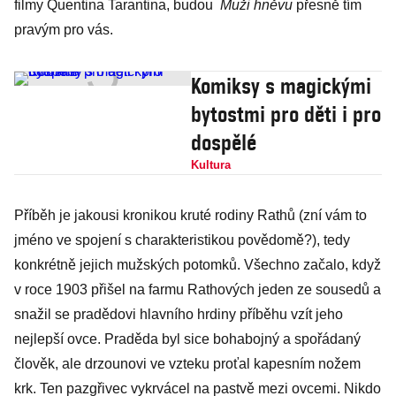
filmy Quentina Tarantina, budou
Muži hněvu
přesně tím
pravým pro vás.
Komiksy s magickými
bytostmi pro děti i pro
dospělé
Kultura
Příběh je jakousi kronikou kruté rodiny Rathů (zní vám to
jméno ve spojení s charakteristikou povědomě?), tedy
konkrétně jejich mužských potomků. Všechno začalo, když
v roce 1903 přišel na farmu Rathových jeden ze sousedů a
snažil se pradědovi hlavního hrdiny příběhu vzít jeho
nejlepší ovce. Praděda byl sice bohabojný a spořádaný
člověk, ale drzounovi ve vzteku proťal kapesním nožem
krk. Ten pazgřivec vykrvácel na pastvě mezi ovcemi. Nikdo