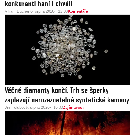
konkurenti haní i chválí
Viliam Buchert
6. srpna 2026
12:00
Komentáře
Věčné diamanty končí. Trh se šperky
zaplavují nerozeznatelné syntetické kameny
Jiří Holubec
6. srpna 2026
15:00
Zajímavosti