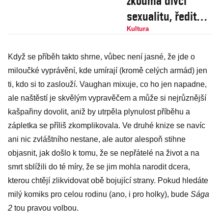
zkoumá dívčí
sexualitu, ředitel
muzea zase
Kultura
Kaplického a auta
Když se příběh takto shrne, vůbec není jasné, že jde o
miloučké vyprávění, kde umírají (kromě celých armád) jen
ti, kdo si to zaslouží. Vaughan mixuje, co ho jen napadne,
ale naštěstí je skvělým vypravěčem a může si nejrůznější
kašpařiny dovolit, aniž by utrpěla plynulost příběhu a
zápletka se příliš zkomplikovala. Ve druhé knize se navíc
ani nic zvláštního nestane, ale autor alespoň stihne
objasnit, jak došlo k tomu, že se nepřátelé na život a na
smrt sblížili do té míry, že se jim mohla narodit dcera,
kterou chtějí zlikvidovat obě bojující strany. Pokud hledáte
milý komiks pro celou rodinu (ano, i pro holky), bude
Sága
2
tou pravou volbou.