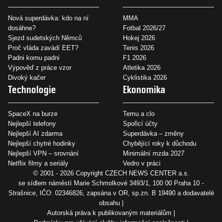
Nová superdávka: kdo na ní
MMA
dosáhne?
Fotbal 2026/27
Sjezd sudetských Němců
Hokej 2026
Proč vláda zavádí EET?
Tenis 2026
Padni komu padni
F1 2026
Výpověď z práce vzor
Atletika 2026
Divoký kačer
Cyklistika 2026
Technologie
Ekonomika
SpaceX na burze
Temu a clo
Nejlepší telefony
Spořicí účty
Nejlepší AI zdarma
Superdávka – změny
Nejlepší chytré hodinky
Chybějící roky k důchodu
Nejlepší VPN – srovnání
Minimální mzda 2027
Netflix filmy a seriály
Vedro v práci
© 2001 - 2026 Copyright
CZECH NEWS CENTER a.s.
se sídlem náměstí Marie Schmolkové 3493/1, 100 00 Praha 10 -
Strašnice, IČO: 02346826, zapsána v OR, sp.zn. B 19490 a dodavatelé
obsahu
Autorská práva k publikovaným materiálům