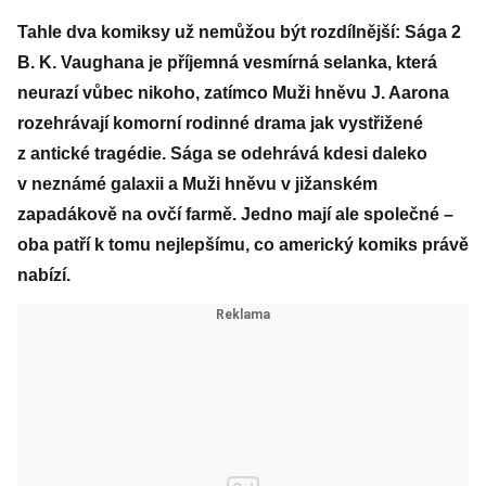
Tahle dva komiksy už nemůžou být rozdílnější: Sága 2
B. K. Vaughana je příjemná vesmírná selanka, která
neurazí vůbec nikoho, zatímco Muži hněvu J. Aarona
rozehrávají komorní rodinné drama jak vystřižené
z antické tragédie. Sága se odehrává kdesi daleko
v neznámé galaxii a Muži hněvu v jižanském
zapadákově na ovčí farmě. Jedno mají ale společné –
oba patří k tomu nejlepšímu, co americký komiks právě
nabízí.