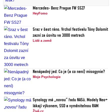
Mercedes- Benz Prague FW SS27
HeyFomo
Sraz v šest ráno. Vrchol festivalu Tóny Dolomit
zazní za úsvitu ve 3000 metrech
Lidé a země
Nenápadný jed: Co je (a co není) misogynie?
Moje Psychologie
Synology má „novou“ řadu NASů. Modely Neo+
lákají výkonem, SSD a vyměnitelnou RAM
Živě.cz