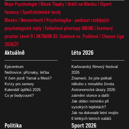
Moje Psychologie
Blesk Tlapky
Hráči na Blesku
iSport
Fantasy
Spotřebitelské testy
Blesku
Nemovitosti
Psychologika - podcast rozbíjející
psychologické mýty
Fotbalové přestupy ONLINE
Eventový
prostor Level 9
OKTAGON 92: Szabová vs. Pudilová
Chance Liga
2026/27
Aktuálně
Léto 2026
Epicentrum
Karlovarský filmový festival
Neštovice: příznaky, léčba
2026
V čem jezdí Yamal a Mesii?
Znamení, že jste potkali
Kvízy pro seniory
někoho z minulého života
Kalendář úplňků 2026
Astronomické úkazy 2026:
Co je bodycount?
zatmění slunce a další
Jak obléci miminko při
vysokých teplotách?
Jak na dokonalé letní mojito
6 lehkých letních salátů
Politika
Sport 2026