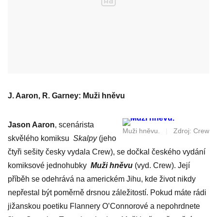
J. Aaron, R. Garney: Muži hněvu
Jason Aaron
, scenárista
Muži hněvu.
|
Zdroj: Crew
skvělého komiksu
Skalpy
(jeho
čtyři sešity česky vydala Crew), se dočkal českého vydání
komiksové jednohubky
Muži hněvu
(vyd. Crew). Její
příběh se odehrává na americkém Jihu, kde život nikdy
nepřestal být poměrně drsnou záležitostí. Pokud máte rádi
jižanskou poetiku Flannery O’Connorové a nepohrdnete