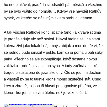
ho neoplakával, praděda si odseděl pár měsíců a všechno
by se bylo vrátilo do normálu… Kdyby vše neviděl Rathův
synek, ve kterém se násilným aktem probudil démon.
A tak všichni Rathové končí špatně (ano!) a krvavé stigma
je pronásleduje víc než století. Hlavní hrdina se i na stará
kolena živí jako lokální nájemný zabiják a moc dobře ví, že
se jednou bude smažit v pekle, kam už si pomalu balí saky
paky. Všechno se ale zkomplikuje, když dostane novou
zakázku – oddělat vlastního syna. A tady začíná antické
tragédie zasazená do jižanské díry. Čte se jedním dechem
a vlastně by se to takhle klidně mohlo skutečně stát. Osud,
krev a zbraně, to jsou tři hlavní protagonisté příběhu, ve
kterém lidi jen plní svou úlohu, než je vezme čert.