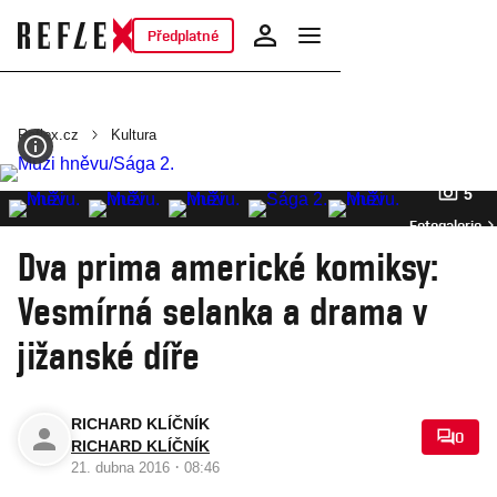
Předplatné
Reflex.cz
Kultura
5
Fotogalerie
Dva prima americké komiksy:
Vesmírná selanka a drama v
jižanské díře
RICHARD KLÍČNÍK
0
RICHARD KLÍČNÍK
·
21. dubna 2016
08:46