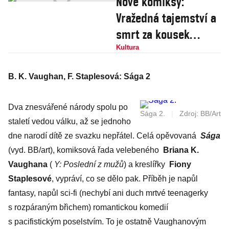
Nové komiksy:
Vražedná tajemství a
smrt za kousek
umění
Kultura
B. K. Vaughan, F. Staplesová: Sága 2
Dva znesvářené národy spolu po
Sága 2.
|
Zdroj: BB/Art
staletí vedou válku, až se jednoho
dne narodí dítě ze svazku nepřátel. Celá opěvovaná
Sága
(vyd. BB/art), komiksová řada velebeného
Briana K.
Vaughana
(
Y: Poslední z mužů
) a kreslířky
Fiony
Staplesové
, vypráví, co se dělo pak. Příběh je napůl
fantasy, napůl sci-fi (nechybí ani duch mrtvé teenagerky
s rozpáraným břichem) romantickou komedií
s pacifistickým poselstvím. To je ostatně Vaughanovým