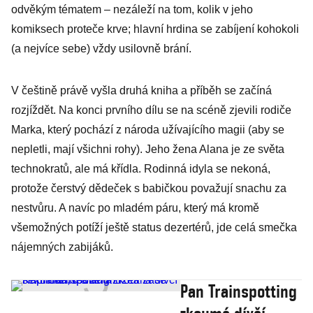
odvěkým tématem – nezáleží na tom, kolik v jeho
komiksech proteče krve; hlavní hrdina se zabíjení kohokoli
(a nejvíce sebe) vždy usilovně brání.
V češtině právě vyšla druhá kniha a příběh se začíná
rozjíždět. Na konci prvního dílu se na scéně zjevili rodiče
Marka, který pochází z národa užívajícího magii (aby se
nepletli, mají všichni rohy). Jeho žena Alana je ze světa
technokratů, ale má křídla. Rodinná idyla se nekoná,
protože čerstvý dědeček s babičkou považují snachu za
nestvůru. A navíc po mladém páru, který má kromě
všemožných potíží ještě status dezertérů, jde celá smečka
nájemných zabijáků.
Pan Trainspotting