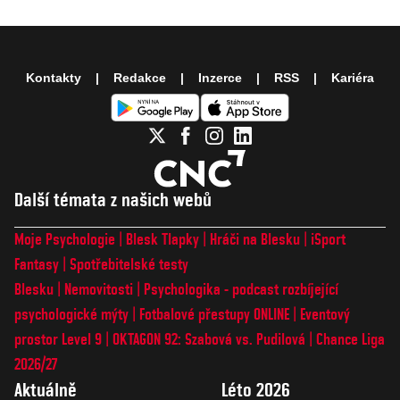
Kontakty
Redakce
Inzerce
RSS
Kariéra
Další témata z našich webů
Moje Psychologie
Blesk Tlapky
Hráči na Blesku
iSport
Fantasy
Spotřebitelské testy
Blesku
Nemovitosti
Psychologika - podcast rozbíjející
psychologické mýty
Fotbalové přestupy ONLINE
Eventový
prostor Level 9
OKTAGON 92: Szabová vs. Pudilová
Chance Liga
2026/27
Aktuálně
Léto 2026