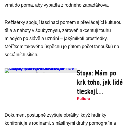
vrhá do porna, aby vypadla z rodného zapadákova.
Režisérky spojují fascinaci pornem s převládající kulturou
těla a nahoty v šoubyznysu, zároveň akcentují touhu
mladých po slávě a uznání – jakýmikoli prostředky.
Měřítkem takového úspěchu je přitom počet fanoušků na
sociálních sítích.
Stoya: Mám po
krk toho, jak lidé
tleskají
pornoherci
Kultura
Jamesi Deenovi,
Dokument postupně zvyšuje obrátky, když hrdinky
který mne
konfrontuje s rodinami, s násilnými druhy pornografie a
znásilnil