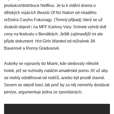
produkce/distribuce Netflixu. Je tu k vidění drama o
dětských vojácích
Beasts Of No Nation
od mladého
režiséra Caryho Fukunagy
(Temný případ),
který se už
dvakrát objevil i na MFF Karlovy Vary. Snímek vyhrál dvě
ceny na festivalu v Benátkách. Ještě zajímavější mi ale
přijde dokument
Hot Girls Wanted
od režisérek Jill
Bauerové a Ronny Gradusové.
Autorky se vypravily do Miami, kde sledovaly několik
holek, jež se rozhodly natáčet amatérské porno. Ať už aby
se mohly odstěhovat od rodičů, anebo být prostě slavné.
Sexem se stejně baví, tak proč by za něj nemohly dostávat
peníze, argumentuje jedna ze zpovídaných.