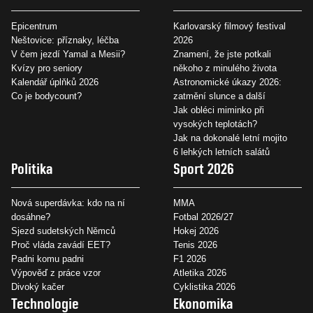
Epicentrum
Karlovarský filmový festival
Neštovice: příznaky, léčba
2026
V čem jezdí Yamal a Mesii?
Znamení, že jste potkali
Kvízy pro seniory
někoho z minulého života
Kalendář úplňků 2026
Astronomické úkazy 2026:
Co je bodycount?
zatmění slunce a další
Jak obléci miminko při
vysokých teplotách?
Jak na dokonalé letní mojito
6 lehkých letních salátů
Politika
Sport 2026
Nová superdávka: kdo na ní
MMA
dosáhne?
Fotbal 2026/27
Sjezd sudetských Němců
Hokej 2026
Proč vláda zavádí EET?
Tenis 2026
Padni komu padni
F1 2026
Výpověď z práce vzor
Atletika 2026
Divoký kačer
Cyklistika 2026
Technologie
Ekonomika