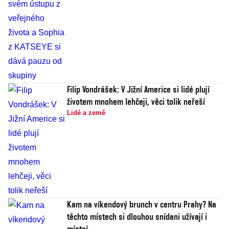
Filip Vondrášek: V Jižní Americe si lidé plují
životem mnohem lehčeji, věci tolik neřeší
Lidé a země
Kam na víkendový brunch v centru Prahy? Na
těchto místech si dlouhou snídani užívají i
místní