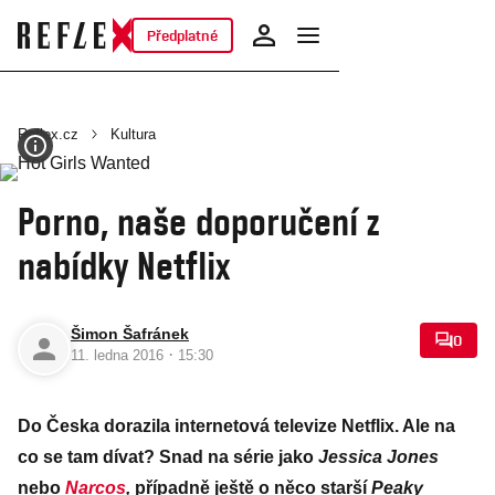
Předplatné
Reflex.cz
Kultura
Porno, naše doporučení z
nabídky Netflix
Šimon Šafránek
0
·
11. ledna 2016
15:30
Do Česka dorazila internetová televize Netflix. Ale na
co se tam dívat? Snad na série jako
Jessica Jones
nebo
Narcos
,
případně ještě o něco starší
Peaky