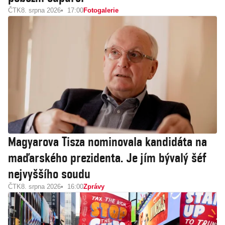
ČTK
8. srpna 2026
17:00
Fotogalerie
Magyarova Tisza nominovala kandidáta na
maďarského prezidenta. Je jím bývalý šéf
nejvyššího soudu
ČTK
8. srpna 2026
16:00
Zprávy