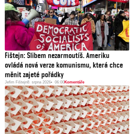
Fištejn: Slibem nezarmoutíš. Ameriku
ovládá nová verze komunismu, která chce
měnit zajeté pořádky
Jefim Fištejn
8. srpna 2026
06:00
Komentáře