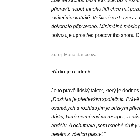
„Jak se začnou blížit Vánoce, tak v roz
připravit, neboť mnoho lidí chce mít pozd
svátečním kabátě. Veškeré rozhovory a m
dokonale připravené. Minimálně měsíc 
potvrzuje uprostřed pracovního shonu D
Zdroj: Marie Bartošová
Rádio je o lidech
Je to právě lidský faktor, který je dodn
„Rozhlas je především společník. Právě o
osamělých a rozhlas jim je blízkým pří
dárky, které nechávají na recepci, to n
andělů. A ochutnala jsem mnohé druhy vy
betlém z včelích pláství.“