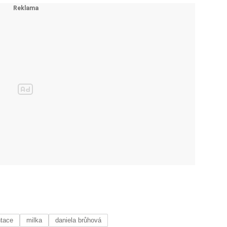
ntace
milka
daniela brůhová