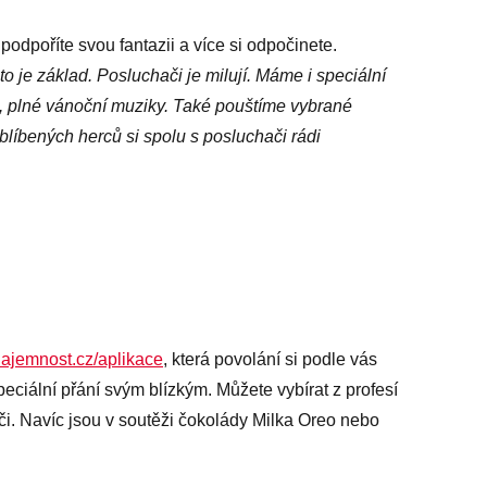
podpoříte svou fantazii a více si odpočinete.
o je základ. Posluchači je milují. Máme i speciální
é, plné vánoční muziky. Také pouštíme vybrané
oblíbených herců si spolu s posluchači rádi
inajemnost.cz/aplikace
, která povolání si podle vás
speciální přání svým blízkým. Můžete vybírat z profesí
siči. Navíc jsou v soutěži čokolády Milka Oreo nebo