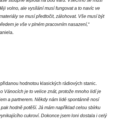
hlase stoupne teplota na bod varu. Všechno se musí
ěji volno, ale vysílání musí fungovat a to navíc ve
ateriály se musí předtočit, zálohovat. Vše musí být
předem je vše v plném pracovním nasazení,“
aniela.
es přidanou hodnotou klasických rádiových stanic.
 Vánocích je to velice znát, protože mnoho lidí je
telem a partnerem. Někdy nám lidé spontánně nosí
ás pak hodně potěší. Já mám například celou sbírku
nikajícího cukroví. Dokonce jsem loni dostala i celý