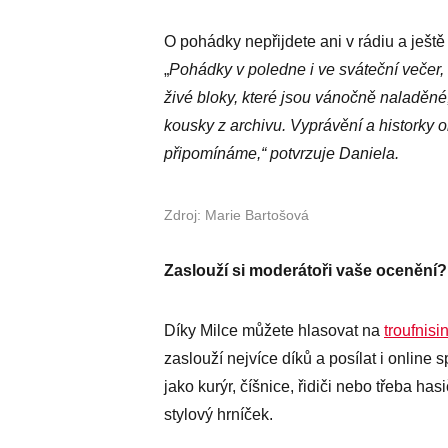
O pohádky nepřijdete ani v rádiu a ještě 
„
Pohádky v poledne i ve sváteční večer, t
živé bloky, které jsou vánočně naladěn
kousky z archivu. Vyprávění
a historky 
připomínáme,“ potvrzuje Daniela.
Zdroj: Marie Bartošová
Zaslouží si moderátoři vaše ocenění?
Díky Milce můžete hlasovat na
troufnis
zaslouží nejvíce díků a posílat i online 
jako kurýr, číšnice, řidiči nebo třeba ha
stylový hrníček.