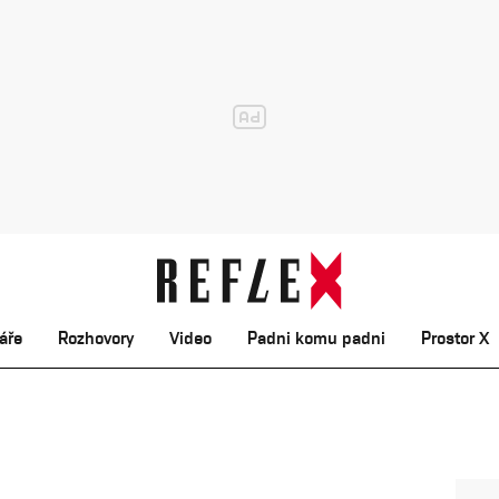
áře
Rozhovory
Video
Padni komu padni
Prostor X