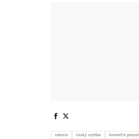
vánoce
český rozhlas
komerční preze