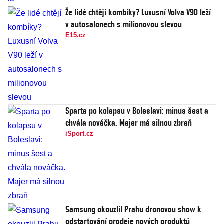
Že lidé chtějí kombíky? Luxusní Volva V90 leží
v autosalonech s milionovou slevou
E15.cz
Sparta po kolapsu v Boleslavi: minus šest a
chvála nováčka. Majer má silnou zbraň
iSport.cz
Samsung okouzlil Prahu dronovou show k
odstartování prodeje nových produktů