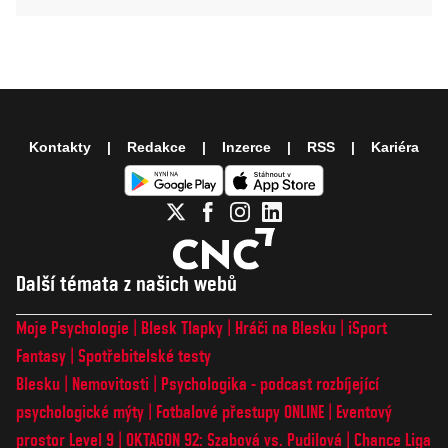
Kontakty
Redakce
Inzerce
RSS
Kariéra
Další témata z našich webů
Moje Psychologie
Blesk Tlapky
Hráči na Blesku
iSport
Fantasy
Spotřebitelské testy
Blesku
Nemovitosti
Psychologika - podcast rozbíjející
psychologické mýty
Fotbalové přestupy ONLINE
Eventový
prostor Level 9
OKTAGON 92: Szabová vs. Pudilová
Chance Liga