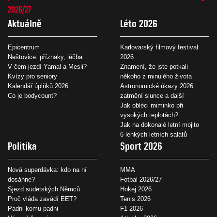
2026/27
Aktuálně
Léto 2026
Epicentrum
Karlovarský filmový festival
Neštovice: příznaky, léčba
2026
V čem jezdí Yamal a Mesii?
Znamení, že jste potkali
Kvízy pro seniory
někoho z minulého života
Kalendář úplňků 2026
Astronomické úkazy 2026:
Co je bodycount?
zatmění slunce a další
Jak obléci miminko při
vysokých teplotách?
Jak na dokonalé letní mojito
6 lehkých letních salátů
Politika
Sport 2026
Nová superdávka: kdo na ní
MMA
dosáhne?
Fotbal 2026/27
Sjezd sudetských Němců
Hokej 2026
Proč vláda zavádí EET?
Tenis 2026
Padni komu padni
F1 2026