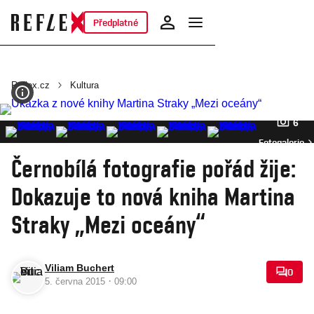
Předplatné
Reflex.cz
Kultura
6
Fotogalerie
Černobílá fotografie pořád žije:
Dokazuje to nová kniha Martina
Straky „Mezi oceány“
Viliam Buchert
0
·
5. června 2015
09:00