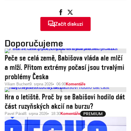
Začít diskuzi
Doporučujeme
Peče se celá země, Babišova vláda ale mlčí
a mlží. Přitom extrémy počasí jsou trvalými
problémy Česka
Viliam Buchert
9. srpna 2026
06:00
Komentáře
Hra o letiště. Proč by se Babišovi hodilo dát
část ruzyňských akcií na burzu?
Pavel Páral
8. srpna 2026
18:30
Komentáře