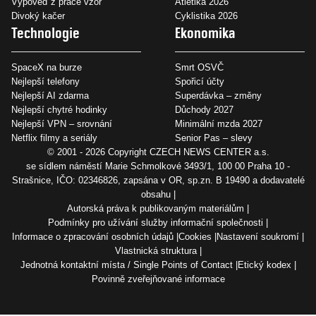
Výpověď z práce vzor
Atletika 2026
Divoký kačer
Cyklistika 2026
Technologie
Ekonomika
SpaceX na burze
Smrt OSVČ
Nejlepší telefony
Spořicí účty
Nejlepší AI zdarma
Superdávka – změny
Nejlepší chytré hodinky
Důchody 2027
Nejlepší VPN – srovnání
Minimální mzda 2027
Netflix filmy a seriály
Senior Pas – slevy
© 2001 - 2026 Copyright
CZECH NEWS CENTER a.s.
se sídlem náměstí Marie Schmolkové 3493/1, 100 00 Praha 10 -
Strašnice, IČO: 02346826, zapsána v OR, sp.zn. B 19490 a dodavatelé
obsahu
Autorská práva k publikovaným materiálům
Podmínky pro užívání služby informační společnosti
Informace o zpracování osobních údajů
Cookies
Nastavení soukromí
Vlastnická struktura
Jednotná kontaktní místa / Single Points of Contact
Etický kodex
Povinně zveřejňované informace