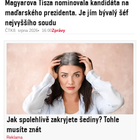
Magyarova Tisza nominovala kandidáta na
maďarského prezidenta. Je jím bývalý šéf
nejvyššího soudu
ČTK
8. srpna 2026
16:00
Zprávy
Jak spolehlivě zakryjete šediny? Tohle
musíte znát
Reklama