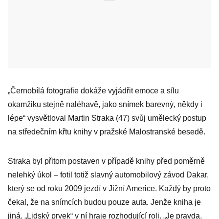
„Černobílá fotografie dokáže vyjádřit emoce a sílu
okamžiku stejně naléhavě, jako snímek barevný, někdy i
lépe“ vysvětloval Martin Straka (47) svůj umělecký postup
na středečním křtu knihy v pražské Malostranské besedě.
Straka byl přitom postaven v případě knihy před poměrně
nelehký úkol – fotil totiž slavný automobilový závod Dakar,
který se od roku 2009 jezdí v Jižní Americe. Každý by proto
čekal, že na snímcích budou pouze auta. Jenže kniha je
jiná. „Lidský prvek“ v ní hraje rozhodující roli. „Je pravda,