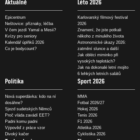
Aktuálně
Léto 2026
Epicentrum
Karlovarský filmový festival
Neštovice: příznaky, léčba
2026
V čem jezdí Yamal a Mesii?
Znamení, že jste potkali
Kvízy pro seniory
někoho z minulého života
Kalendář úplňků 2026
Astronomické úkazy 2026:
Co je bodycount?
zatmění slunce a další
Jak obléci miminko při
vysokých teplotách?
Jak na dokonalé letní mojito
6 lehkých letních salátů
Politika
Sport 2026
Nová superdávka: kdo na ní
MMA
dosáhne?
Fotbal 2026/27
Sjezd sudetských Němců
Hokej 2026
Proč vláda zavádí EET?
Tenis 2026
Padni komu padni
F1 2026
Výpověď z práce vzor
Atletika 2026
Divoký kačer
Cyklistika 2026