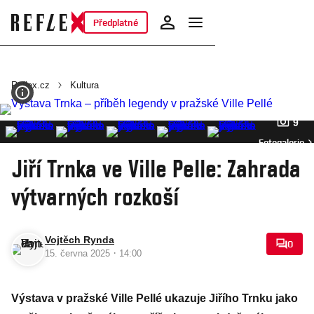
Předplatné
Reflex.cz
Kultura
9
Fotogalerie
Jiří Trnka ve Ville Pelle: Zahrada
výtvarných rozkoší
Vojtěch Rynda
0
·
15. června 2025
14:00
Výstava v pražské Ville Pellé ukazuje Jiřího Trnku jako