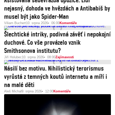
Asistovaná sebevražda opozice. Lídr
nejasný, dohoda ve hvězdách a Antibabiš by
musel být jako Spider-Man
Viliam Buchert
10. srpna 2026
06:00
Komentáře
Šlechtické intriky, podivná závěť i nepokojní
duchové. Co vše provázelo vznik
Smithsonova institutu?
Jiří Holubec
10. srpna 2026
08:00
Zajímavosti
Násilí bez motivu. Nihilistický terorismus
vyrůstá z temných koutů internetu a míří i
na malé děti
Aleš Michal
9. srpna 2026
12:00
Komentáře