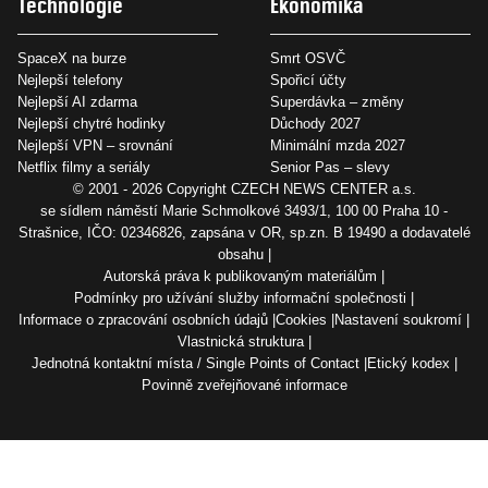
Technologie
Ekonomika
SpaceX na burze
Smrt OSVČ
Nejlepší telefony
Spořicí účty
Nejlepší AI zdarma
Superdávka – změny
Nejlepší chytré hodinky
Důchody 2027
Nejlepší VPN – srovnání
Minimální mzda 2027
Netflix filmy a seriály
Senior Pas – slevy
© 2001 - 2026 Copyright
CZECH NEWS CENTER a.s.
se sídlem náměstí Marie Schmolkové 3493/1, 100 00 Praha 10 -
Strašnice, IČO: 02346826, zapsána v OR, sp.zn. B 19490 a dodavatelé
obsahu
Autorská práva k publikovaným materiálům
Podmínky pro užívání služby informační společnosti
Informace o zpracování osobních údajů
Cookies
Nastavení soukromí
Vlastnická struktura
Jednotná kontaktní místa / Single Points of Contact
Etický kodex
Povinně zveřejňované informace