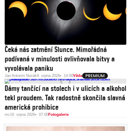
Čeká nás zatmění Slunce. Mimořádná
podívaná v minulosti ovlivňovala bitvy a
vyvolávala paniku
Jan Antonín Novák
9. srpna 2026
14:00
Věda
Dámy tančící na stolech i v ulicích a alkohol
tekl proudem. Tak radostně skončila slavná
americká prohibice
mc
10. srpna 2026
07:00
Fotogalerie