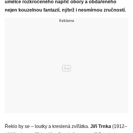
umělce rozkročeného napříč obory a obdařeného
nejen kouzelnou fantazií, nýbrž i nesmírnou zručností.
Řeklo by se – loutky a kreslená zvířátka.
Jiří Trnka
(1912–