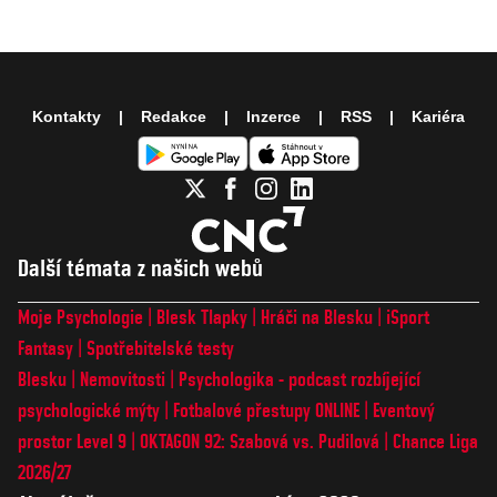
Kontakty
Redakce
Inzerce
RSS
Kariéra
Další témata z našich webů
Moje Psychologie
Blesk Tlapky
Hráči na Blesku
iSport
Fantasy
Spotřebitelské testy
Blesku
Nemovitosti
Psychologika - podcast rozbíjející
psychologické mýty
Fotbalové přestupy ONLINE
Eventový
prostor Level 9
OKTAGON 92: Szabová vs. Pudilová
Chance Liga
2026/27