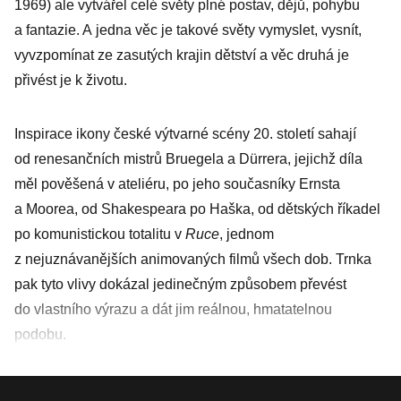
1969) ale vytvářel celé světy plné postav, dějů, pohybu
a fantazie. A jedna věc je takové světy vymyslet, vysnít,
vyvzpomínat ze zasutých krajin dětství a věc druhá je
přivést je k životu.
Inspirace ikony české výtvarné scény 20. století sahají
od renesančních mistrů Bruegela a Dürrera, jejichž díla
měl pověšená v ateliéru, po jeho současníky Ernsta
a Moorea, od Shakespeara po Haška, od dětských říkadel
po komunistickou totalitu v
Ruce
, jednom
z nejuznávanějších animo­vaných filmů všech dob. Trnka
pak tyto vlivy dokázal jedinečným způsobem převést
do vlastního výrazu a dát jim reálnou, hmatatelnou
podobu.