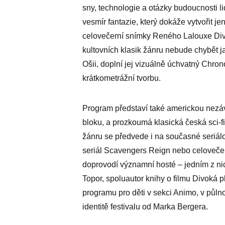
sny, technologie a otázky budoucnosti l
vesmír fantazie, který dokáže vytvořit je
celovečerní snímky Reného Lalouxe Div
kultovních klasik žánru nebude chybět j
Ošii, doplní jej vizuálně úchvatný Chron
krátkometrážní tvorbu.
Program představí také americkou nezávis
bloku, a prozkoumá klasická česká sci-fi
žánru se předvede i na současné seriál
seriál Scavengers Reign nebo celovečer
doprovodí významní hosté – jedním z ni
Topor, spoluautor knihy o filmu Divoká pla
programu pro děti v sekci Animo, v půlno
identitě festivalu od Marka Bergera.