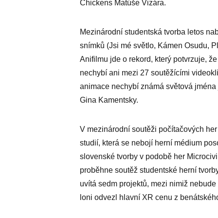
Chickens Matúše Vizára.
Mezinárodní studentská tvorba letos na
snímků (Jsi mé světlo, Kámen Osudu, Pl
Anifilmu jde o rekord, který potvrzuje, 
nechybí ani mezi 27 soutěžícími videoklip
animace nechybí známá světová jména ja
Gina Kamentsky.
V mezinárodní soutěži počítačových her 
studií, která se nebojí herní médium poso
slovenské tvorby v podobě her Microcivi
proběhne soutěž studentské herní tvorby
uvítá sedm projektů, mezi nimiž nebude c
loni odvezl hlavní XR cenu z benátského