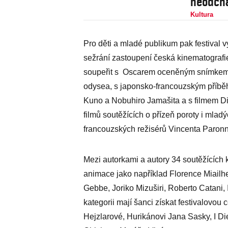
neodchá
Kultura
Pro děti a mladé publikum pak festival v
sežrání zastoupení česká kinematografie 
soupeřit s Oscarem oceněným snímkem l
odysea, s japonsko-francouzským příbě
Kuno a Nobuhiro Jamašita a s filmem Di
filmů soutěžících o přízeň poroty i mlad
francouzských režisérů Vincenta Paron
Mezi autorkami a autory 34 soutěžících
animace jako například Florence Miailh
Gebbe, Joriko Mizuširi, Roberto Catani, I
kategorii mají šanci získat festivalovo
Hejzlarové, Hurikánovi Jana Sasky, I Die