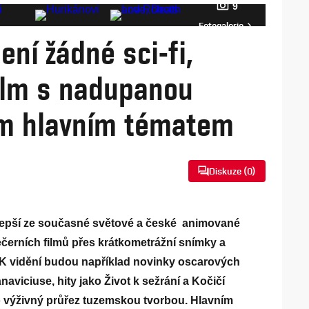
9
Fotogalerie
ení žádné sci-fi,
film s nadupanou
ým hlavním tématem
Diskuze (
0
)
ejlepší ze současné světové a české animované
černích filmů přes krátkometrážní snímky a
u. K vidění budou například novinky oscarových
aviciuse, hity jako Život k sežrání a Kočičí
o výživný průřez tuzemskou tvorbou. Hlavním