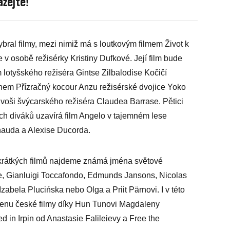
zejte!
ybral filmy, mezi nimiž má s loutkovým filmem Život k
v osobě režisérky Kristiny Dufkové. Její film bude
otyšského režiséra Gintse Zilbalodise Kočičí
hem Přízračný kocour Anzu režisérské dvojice Yoko
voši švýcarského režiséra Claudea Barrase. Pětici
ých diváků uzavírá film Angelo v tajemném lese
nauda a Alexise Ducorda.
 krátkých filmů najdeme známá jména světové
e, Gianluigi Toccafondo, Edmunds Jansons, Nicolas
zabela Plucińska nebo Olga a Priit Pärnovi. I v této
u cenu české filmy díky Hun Tunovi Magdaleny
d in Irpin od Anastasie Falileievy a Free the