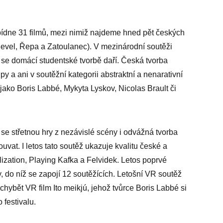
bídne 31 filmů, mezi nimiž najdeme hned pět českých
evel, Řepa a Zatoulanec). V mezinárodní soutěži
že se domácí studentské tvorbě daří. Česká tvorba
y a ani v soutěžní kategorii abstraktní a nenarativní
ko Boris Labbé, Mykyta Lyskov, Nicolas Brault či
se střetnou hry z nezávislé scény i odvážná tvorba
uvat. I letos tato soutěž ukazuje kvalitu české a
lization, Playing Kafka a Felvidek. Letos poprvé
, do níž se zapojí 12 soutěžících. Letošní VR soutěž
hybět VR film Ito meikjú, jehož tvůrce Boris Labbé si
 festivalu.