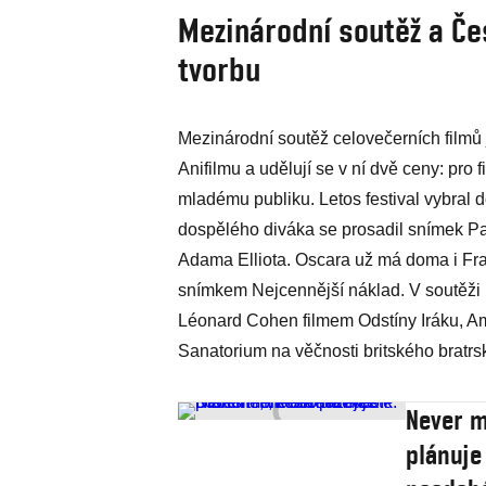
Mezinárodní soutěž a Če
tvorbu
Mezinárodní soutěž celovečerních filmů
Anifilmu a udělují se v ní dvě ceny: pro
mladému publiku. Letos festival vybral 
dospělého diváka se prosadil snímek Pa
Adama Elliota. Oscara už má doma i Fr
snímkem Nejcennější náklad. V soutěži b
Léonard Cohen filmem Odstíny Iráku, Am
Sanatorium na věčnosti britského bratr
Never m
plánuje