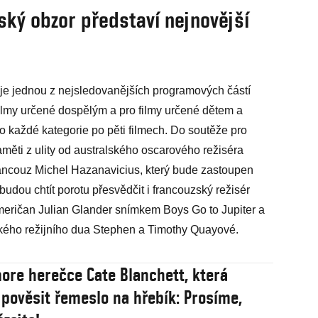
ský obzor představí nejnovější
 je jednou z nejsledovanějších programových částí
 filmy určené dospělým a pro filmy určené dětem a
do každé kategorie po pěti filmech. Do soutěže pro
měti z ulity od australského oscarového režiséra
ancouz Michel Hazanavicius, který bude zastoupen
udou chtít porotu přesvědčit i francouzský režisér
eričan Julian Glander snímkem Boys Go to Jupiter a
ského režijního dua Stephen a Timothy Quayové.
ore herečce Cate Blanchett, která
 pověsit řemeslo na hřebík: Prosíme,