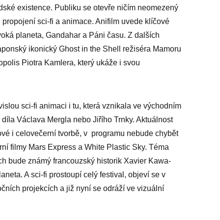
idské existence. Publiku se otevře ničím neomezený
n propojení sci-fi a animace. Anifilm uvede klíčové
oká planeta, Gandahar a Páni času. Z dalších
aponský ikonický Ghost in the Shell režiséra Mamoru
opolis Piotra Kamlera, který ukáže i svou
lou sci-fi animaci i tu, která vznikala ve východním
 díla Václava Mergla nebo Jiřího Trnky. Aktuálnost
ové i celovečerní tvorbě, v programu nebude chybět
ní filmy Mars Express a White Plastic Sky. Téma
ch bude známý francouzský historik Xavier Kawa-
neta. A sci-fi prostoupí celý festival, objeví se v
čních projekcích a již nyní se odráží ve vizuální