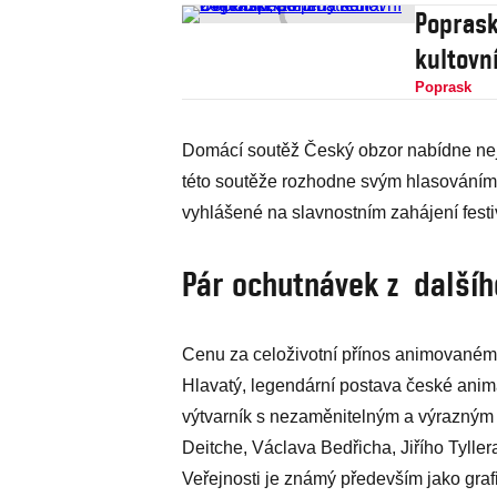
Poprask
kultovn
Poprask
Domácí soutěž Český obzor nabídne nejn
této soutěže rozhodne svým hlasování
vyhlášené na slavnostním zahájení festi
Pár ochutnávek z další
Cenu za celoživotní přínos animovanému 
Hlavatý, legendární postava české anima
výtvarník s nezaměnitelným a výrazným 
Deitche, Václava Bedřicha, Jiřího Tylle
Veřejnosti je známý především jako grafik