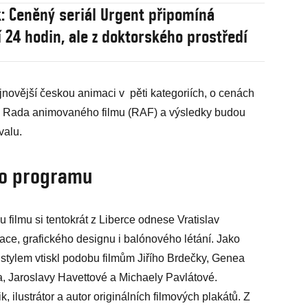
: Ceněný seriál Urgent připomíná
í 24 hodin, ale z doktorského prostředí
ovější českou animaci v pěti kategoriích, o cenách
m Rada animovaného filmu (RAF) a výsledky budou
valu.
ho programu
filmu si tentokrát z Liberce odnese Vratislav
ce, grafického designu i balónového létání. Jako
stylem vtiskl podobu filmům Jiřího Brdečky, Genea
ra, Jaroslavy Havettové a Michaely Pavlátové.
, ilustrátor a autor originálních filmových plakátů. Z