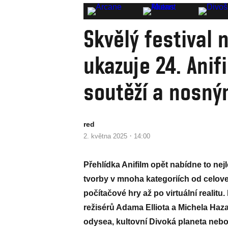
Skvělý festival n
ukazuje 24. Ani
soutěží a nosn
red
·
2. května 2025
14:00
Přehlídka Anifilm opět nabídne to n
tvorby v mnoha kategoriích od celove
počítačové hry až po virtuální realit
režisérů Adama Elliota a Michela Hazan
odysea, kultovní Divoká planeta neb