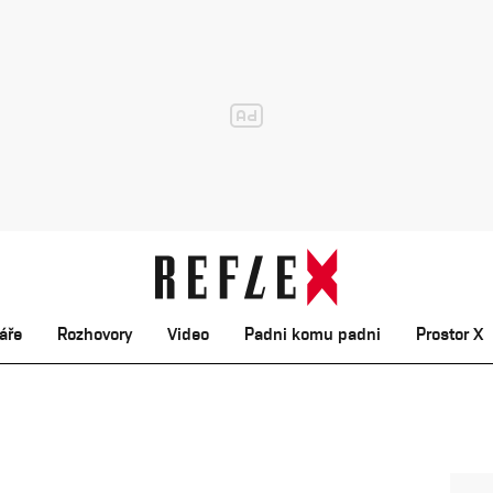
áře
Rozhovory
Video
Padni komu padni
Prostor X