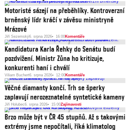
Motoristé sázejí na přeběhlíky. Kontroverzní
brněnský lídr kráčí v závěsu ministryně
Mrázové
Jiří Sezemský
6. srpna 2026
16:00
Komentáře
Kandidatura Karla Řehky do Senátu budí
pozdvižení. Ministr Zůna ho kritizuje,
konkurenti haní i chválí
Viliam Buchert
6. srpna 2026
12:00
Komentáře
Věčné diamanty končí. Trh se šperky
zaplavují nerozeznatelné syntetické kameny
Jiří Holubec
6. srpna 2026
15:00
Zajímavosti
Brzo může být v ČR 45 stupňů. Až s takovými
extrémy jsme nepočítali, říká klimatolog