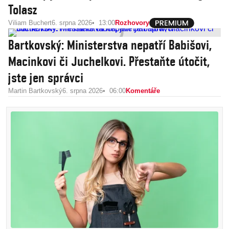
Tolasz
Viliam Buchert
6. srpna 2026
13:00
Rozhovory
Bartkovský: Ministerstva nepatří Babišovi,
Macinkovi či Juchelkovi. Přestaňte útočit,
jste jen správci
Martin Bartkovský
6. srpna 2026
06:00
Komentáře