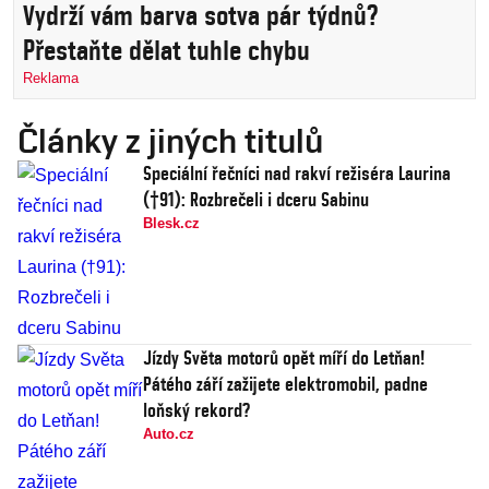
Vydrží vám barva sotva pár týdnů?
Přestaňte dělat tuhle chybu
Reklama
Články z jiných titulů
Speciální řečníci nad rakví režiséra Laurina
(†91): Rozbrečeli i dceru Sabinu
Blesk.cz
Jízdy Světa motorů opět míří do Letňan!
Pátého září zažijete elektromobil, padne
loňský rekord?
Auto.cz