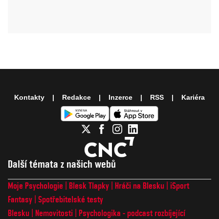
Kontakty
Redakce
Inzerce
RSS
Kariéra
Další témata z našich webů
Moje Psychologie
Blesk Tlapky
Hráči na Blesku
iSport
Fantasy
Spotřebitelské testy
Blesku
Nemovitosti
Psychologika - podcast rozbíjející