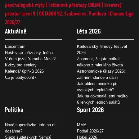
psychologické mýty
Fotbalové přestupy ONLINE
Eventový
prostor Level 9
OKTAGON 92: Szabová vs. Pudilová
Chance Liga
2026/27
Aktuálně
Léto 2026
Epicentrum
Karlovarský filmový festival
Neštovice: příznaky, léčba
2026
V čem jezdí Yamal a Mesii?
Znamení, že jste potkali
Kvízy pro seniory
někoho z minulého života
Kalendář úplňků 2026
Astronomické úkazy 2026:
Co je bodycount?
zatmění slunce a další
Jak obléci miminko při
vysokých teplotách?
Jak na dokonalé letní mojito
6 lehkých letních salátů
Politika
Sport 2026
Nová superdávka: kdo na ní
MMA
dosáhne?
Fotbal 2026/27
Sjezd sudetských Němců
Hokej 2026