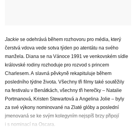
Jackie
se odehrává během rozhovoru pro média, který
čerstvá vdova vede sotva týden po atentátu na svého
manžela. Diana se na Vánoce 1991 ve venkovském sídle
královské rodiny rozhoduje pro rozvod s princem
Charlesem. A slavná pěvkyně rekapituluje během
posledního týdne života. Všechny tři filmy také soutěžily
na festivalu v Benátkách, všechny tři herečky – Natalie
Portmanová, Kristen Stewartová a Angelina Jolie – byly
za své výkony nominované na Zlaté glóby a poslední
jmenovaná se ke svým kolegyním nejspíš brzy připojí
i s nominací na Oscara.