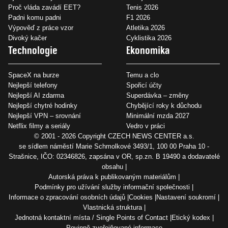
Proč vláda zavádí EET?
Tenis 2026
Padni komu padni
F1 2026
Výpověď z práce vzor
Atletika 2026
Divoký kačer
Cyklistika 2026
Technologie
Ekonomika
SpaceX na burze
Temu a clo
Nejlepší telefony
Spořicí účty
Nejlepší AI zdarma
Superdávka – změny
Nejlepší chytré hodinky
Chybějící roky k důchodu
Nejlepší VPN – srovnání
Minimální mzda 2027
Netflix filmy a seriály
Vedro v práci
© 2001 - 2026 Copyright
CZECH NEWS CENTER a.s.
se sídlem náměstí Marie Schmolkové 3493/1, 100 00 Praha 10 -
Strašnice, IČO: 02346826, zapsána v OR, sp.zn. B 19490 a dodavatelé
obsahu
Autorská práva k publikovaným materiálům
Podmínky pro užívání služby informační společnosti
Informace o zpracování osobních údajů
Cookies
Nastavení soukromí
Vlastnická struktura
Jednotná kontaktní místa / Single Points of Contact
Etický kodex
Povinně zveřejňované informace