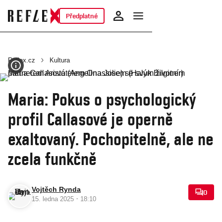
Předplatné
Reflex.cz
Kultura
Maria: Pokus o psychologický
profil Callasové je operně
exaltovaný. Pochopitelně, ale ne
zcela funkčně
Vojtěch Rynda
0
·
15. ledna 2025
18:10