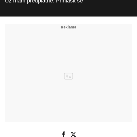
Už mám předplatné.
Přihlásit se