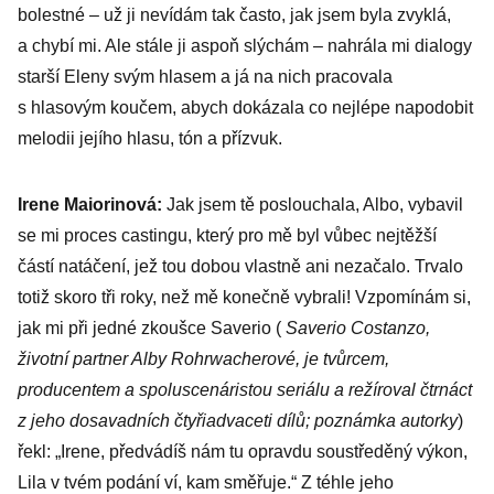
bolestné – už ji nevídám tak často, jak jsem byla zvyklá,
a chybí mi. Ale stále ji aspoň slýchám – nahrála mi dialogy
starší Eleny svým hlasem a já na nich pracovala
s hlasovým koučem, abych dokázala co nejlépe napodobit
melodii jejího hlasu, tón a přízvuk.
Irene Maiorinová:
Jak jsem tě poslouchala, Albo, vybavil
se mi proces castingu, který pro mě byl vůbec nejtěžší
částí natáčení, jež tou dobou vlastně ani nezačalo. Trvalo
totiž skoro tři roky, než mě konečně vybrali! Vzpomínám si,
jak mi při jedné zkoušce Saverio (
Saverio Costanzo,
životní partner Alby Rohrwacherové, je tvůrcem,
producentem a spoluscenáristou seriálu a režíroval čtrnáct
z jeho dosavadních čtyřiadvaceti dílů; poznámka autorky
)
řekl: „Irene, předvádíš nám tu opravdu soustředěný výkon,
Lila v tvém podání ví, kam směřuje.“ Z téhle jeho