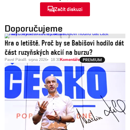
Začít diskuzi
Doporučujeme
Hra o letiště. Proč by se Babišovi hodilo dát
část ruzyňských akcií na burzu?
Pavel Páral
8. srpna 2026
18:30
Komentáře