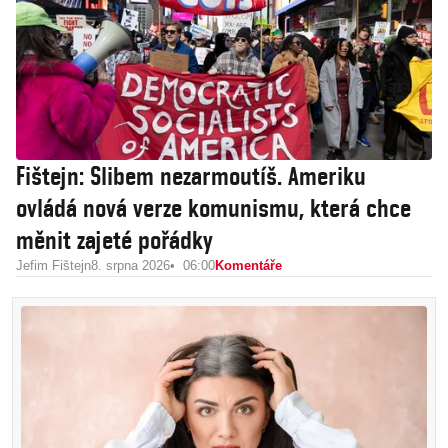
Fištejn: Slibem nezarmoutíš. Ameriku
ovládá nová verze komunismu, která chce
měnit zajeté pořádky
Jefim Fištejn
8. srpna 2026
06:00
Komentáře