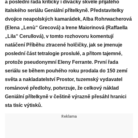
a poslední řada kriticky i divácky skvěle přijatého
italského seriálu Geniální přítelkyně. Představitelky
dvojice neapolských kamarádek, Alba Rohrwacherová
(Elena „Lenù“ Grecová) a Irene Maiorinová (Raffaella
„Lila“ Cerullová), v tomto rozhovoru komentují
natáčení Příběhu ztracené holčičky, jak se jmenuje
poslední část tetralogie proslulé, a přitom tajemné,
protože pseudonymní Eleny Ferrante. První řada
seriálu se během pouhého roku prodala do 150 zemí
světa a nakladatelství Prostor, tuzemský vydavatel
románové předlohy, potvrzuje, že celkový náklad
Geniální přítelkyně v češtině výrazně přesáhl hranici
sta tisíc výtisků.