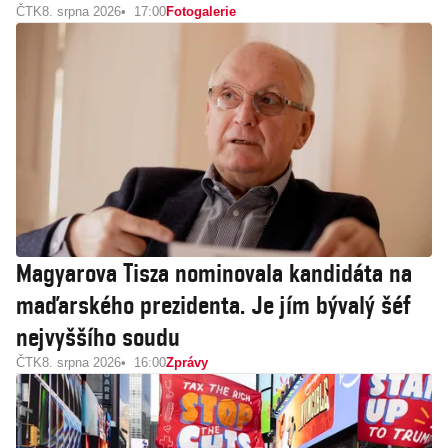
ČTK
8. srpna 2026
17:00
Fotogalerie
Magyarova Tisza nominovala kandidáta na
maďarského prezidenta. Je jím bývalý šéf
nejvyššího soudu
ČTK
8. srpna 2026
16:00
Zprávy