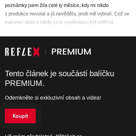
poznámky jsem žila celé ty měsíce, kdy mi nikdo
z produkce nevolal a já nevěděla, jestli mě vybrali. Což se
nakonec stalo a nikdy za to nepřestanu být vděčná.
Tento článek je součástí balíčku
PREMIUM.
Odemkněte si exkluzivní obsah a videa!
Koupit