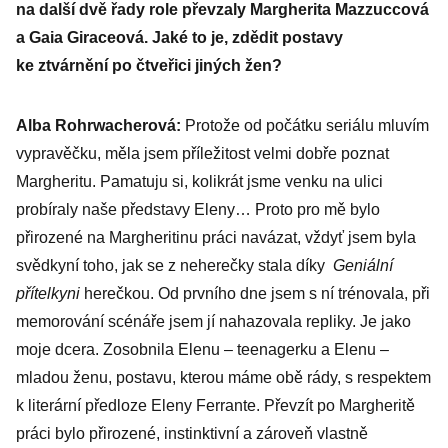
na další dvě řady role převzaly Margherita Mazzuccová
a Gaia Giraceová. Jaké to je, zdědit postavy
ke ztvárnění po čtveřici jiných žen?
Alba Rohrwacherová:
Protože od počátku seriálu mluvím
vypravěčku, měla jsem příležitost velmi dobře poznat
Margheritu. Pamatuju si, kolikrát jsme venku na ulici
probíraly naše představy Eleny… Proto pro mě bylo
přirozené na Margheritinu práci navázat, vždyť jsem byla
svědkyní toho, jak se z neherečky stala díky
Geniální
přítelkyni
herečkou. Od prvního dne jsem s ní trénovala, při
memorování scénáře jsem jí nahazovala repliky. Je jako
moje dcera. Zosobnila Elenu – teenagerku a Elenu –
mladou ženu, postavu, kterou máme obě rády, s respektem
k literární předloze Eleny Ferrante. Převzít po Margheritě
práci bylo přirozené, instinktivní a zároveň vlastně