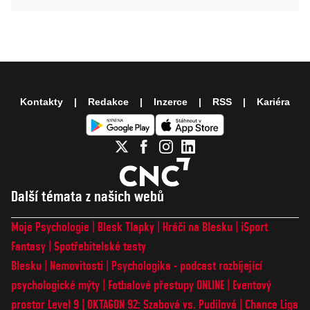
Kontakty
Redakce
Inzerce
RSS
Kariéra
Další témata z našich webů
Moje Psychologie
Blesk Tlapky
Hráči na Blesku
iSport
Fantasy
Spotřebitelské testy
Blesku
Nemovitosti
Psychologika - podcast rozbíjející
psychologické mýty
Fotbalové přestupy ONLINE
Eventový
prostor Level 9
OKTAGON 92: Szabová vs. Pudilová
Chance Liga