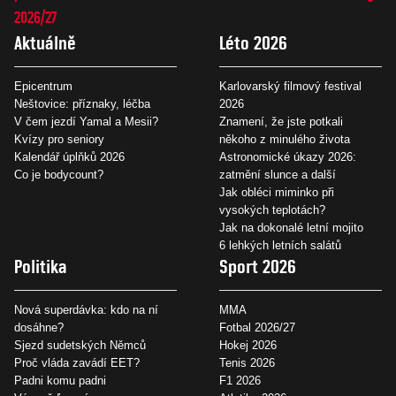
2026/27
Aktuálně
Léto 2026
Epicentrum
Karlovarský filmový festival
Neštovice: příznaky, léčba
2026
V čem jezdí Yamal a Mesii?
Znamení, že jste potkali
Kvízy pro seniory
někoho z minulého života
Kalendář úplňků 2026
Astronomické úkazy 2026:
Co je bodycount?
zatmění slunce a další
Jak obléci miminko při
vysokých teplotách?
Jak na dokonalé letní mojito
6 lehkých letních salátů
Politika
Sport 2026
Nová superdávka: kdo na ní
MMA
dosáhne?
Fotbal 2026/27
Sjezd sudetských Němců
Hokej 2026
Proč vláda zavádí EET?
Tenis 2026
Padni komu padni
F1 2026