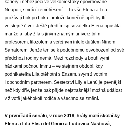
kariéry i nebezpečí ve velkoměšťáky opovrhované
Neapoli, smrtící zemětřesení… To vše Elena a Lila
prožívají bok po boku, protože konečně opět bydlí
ve stejné čtvrti. Ještě předtím spisovatelka Elena opustila
manžela, aby žila s jiným známým univerzitním
profesorem, filozofem a veřejným intelektuálem Ninem
Sarratorem. Jenže ten se k podobnému osvobození od své
předchozí rodiny nemá. Mezi rozchody a bouřlivými
hádkami počnou Immu – ve stejném období, kdy
podnikatelka Lila otěhotní s Enzem, svým životním
i obchodním partnerem. Sesterství Lily a Lenù je pevnější
než kdy dřív, jenže pak přijde nejstrašnější možná událost
v životě jakéhokoli rodiče a všechno se změní.
V první řadě seriálu, v roce 2018, hrály malé školačky
Elenu a Lilu Elisa del Genio a Ludovica Nastiová,