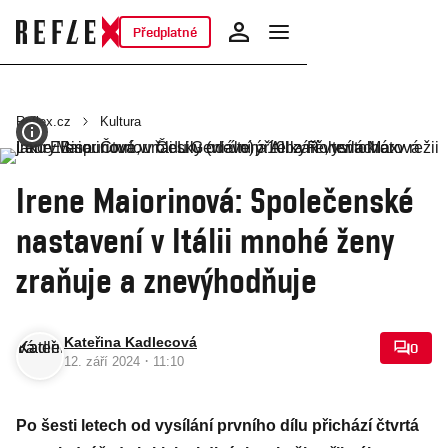
Předplatné
Reflex.cz
Kultura
Irene Maiorinová: Společenské
nastavení v Itálii mnohé ženy
zraňuje a znevýhodňuje
Kateřina Kadlecová
0
·
12. září 2024
11:10
Po šesti letech od vysílání prvního dílu přichází čtvrtá