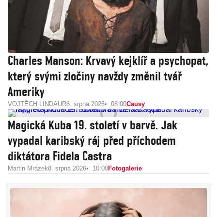
Charles Manson: Krvavý kejklíř a psychopat,
který svými zločiny navždy změnil tvář
Ameriky
VOJTĚCH LINDAUR
8. srpna 2026
08:00
Causy
Magická Kuba 19. století v barvě. Jak
vypadal karibský ráj před příchodem
diktátora Fidela Castra
Martin Mrázek
8. srpna 2026
10:00
Fotogalerie