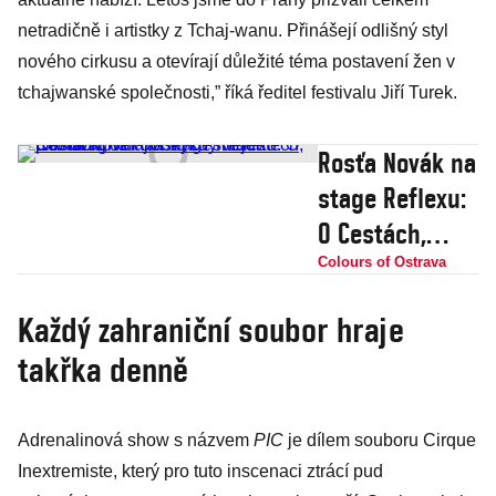
netradičně i artistky z Tchaj-wanu. Přinášejí odlišný styl
nového cirkusu a otevírají důležité téma postavení žen v
tchajwanské společnosti,” říká ředitel festivalu Jiří Turek.
Rosťa Novák na
stage Reflexu:
O Cestách,
ukrajinských
Colours of Ostrava
studentech,
Každý zahraniční soubor hraje
Edinburghu i
takřka denně
době, kdy
nejde plánovat
Adrenalinová show s názvem
PIC
je dílem souboru Cirque
Inextremiste, který pro tuto inscenaci ztrácí pud