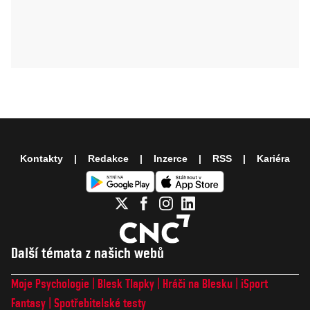
Kontakty
Redakce
Inzerce
RSS
Kariéra
Další témata z našich webů
Moje Psychologie
Blesk Tlapky
Hráči na Blesku
iSport
Fantasy
Spotřebitelské testy