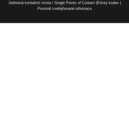
Jednotná kontaktní místa / Single Points of Contact
Etický kodex
Povinně zveřejňované informace