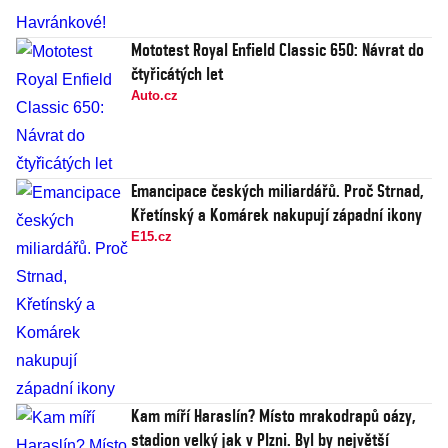
Mototest Royal Enfield Classic 650: Návrat do
čtyřicátých let
Auto.cz
Emancipace českých miliardářů. Proč Strnad,
Křetínský a Komárek nakupují západní ikony
E15.cz
Kam míří Haraslín? Místo mrakodrapů oázy,
stadion velký jak v Plzni. Byl by největší