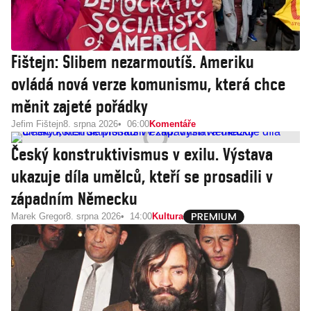
Fištejn: Slibem nezarmoutíš. Ameriku
ovládá nová verze komunismu, která chce
měnit zajeté pořádky
Jefim Fištejn
8. srpna 2026
06:00
Komentáře
Český konstruktivismus v exilu. Výstava
ukazuje díla umělců, kteří se prosadili v
západním Německu
Marek Gregor
8. srpna 2026
14:00
Kultura