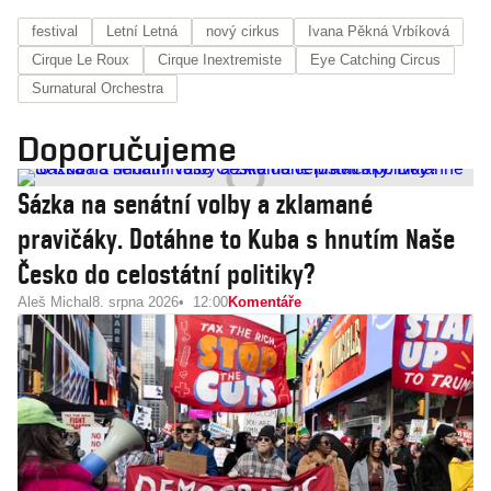
festival
Letní Letná
nový cirkus
Ivana Pěkná Vrbíková
Cirque Le Roux
Cirque Inextremiste
Eye Catching Circus
Surnatural Orchestra
Doporučujeme
Sázka na senátní volby a zklamané
pravičáky. Dotáhne to Kuba s hnutím Naše
Česko do celostátní politiky?
Aleš Michal
8. srpna 2026
12:00
Komentáře