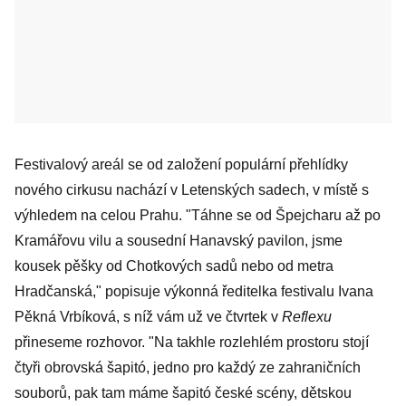
Festivalový areál se od založení populární přehlídky
nového cirkusu nachází v Letenských sadech, v místě s
výhledem na celou Prahu. "Táhne se od Špejcharu až po
Kramářovu vilu a sousední Hanavský pavilon, jsme
kousek pěšky od Chotkových sadů nebo od metra
Hradčanská," popisuje výkonná ředitelka festivalu Ivana
Pěkná Vrbíková, s níž vám už ve čtvrtek v
Reflexu
přineseme rozhovor. "Na takhle rozlehlém prostoru stojí
čtyři obrovská šapitó, jedno pro každý ze zahraničních
souborů, pak tam máme šapitó české scény, dětskou