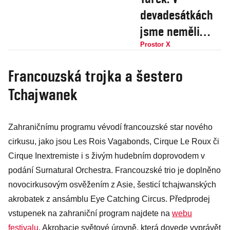
devadesátkách
jsme neměli
zábrany.
Prostor X
Festivaly tíží
Francouzská trojka a šestero
byrokracie a
Tchajwanek
úřednický
alibismus
Zahraničnímu programu vévodí francouzské star nového
cirkusu, jako jsou Les Rois Vagabonds, Cirque Le Roux či
Cirque Inextremiste i s živým hudebním doprovodem v
podání Surnatural Orchestra. Francouzské trio je doplněno
novocirkusovým osvěžením z Asie, šesticí tchajwanských
akrobatek z ansámblu Eye Catching Circus. Předprodej
vstupenek na zahraniční program najdete na
webu
festivalu
. Akrobacie světové úrovně, která dovede vyprávět