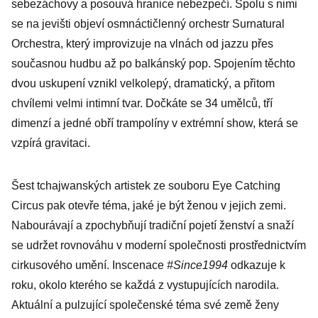
sebezáchovy a posouvá hranice nebezpečí. Spolu s nimi
se na jevišti objeví osmnáctičlenný orchestr Surnatural
Orchestra, který improvizuje na vlnách od jazzu přes
současnou hudbu až po balkánský pop. Spojením těchto
dvou uskupení vznikl velkolepý, dramatický, a přitom
chvílemi velmi intimní tvar. Dočkáte se 34 umělců, tří
dimenzí a jedné obří trampolíny v extrémní show, která se
vzpírá gravitaci.
Šest tchajwanských artistek ze souboru Eye Catching
Circus pak otevře téma, jaké je být ženou v jejich zemi.
Nabourávají a zpochybňují tradiční pojetí ženství a snaží
se udržet rovnováhu v moderní společnosti prostřednictvím
cirkusového umění. Inscenace
#Since1994
odkazuje k
roku, okolo kterého se každá z vystupujících narodila.
Aktuální a pulzující společenské téma své země ženy