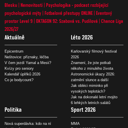
Blesku
Nemovitosti
Psychologika - podcast rozbíjející
psychologické mýty
Fotbalové přestupy ONLINE
Eventový
prostor Level 9
OKTAGON 92: Szabová vs. Pudilová
Chance Liga
2026/27
Aktuálně
Léto 2026
Epicentrum
Karlovarský filmový festival
Neštovice: příznaky, léčba
2026
V čem jezdí Yamal a Mesii?
Znamení, že jste potkali
Kvízy pro seniory
někoho z minulého života
Kalendář úplňků 2026
Astronomické úkazy 2026:
Co je bodycount?
zatmění slunce a další
Jak obléci miminko při
vysokých teplotách?
Jak na dokonalé letní mojito
6 lehkých letních salátů
Politika
Sport 2026
Nová superdávka: kdo na ní
MMA