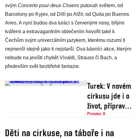
svým
Concerto pour deux Clowns
putovali světem, od
Barcelony po Kyjev, od Dillí po Alžír, od Quita po Buenos
Aires. A nyní budou dva tuláci s červenými nosy, bílými
tvářemi a extravagantním oblečením hovořit také k
Čechům svým univerzálním jazykem, kterému rozumí ti
nejmenší stejně jako ti nejstarší. Dva básníci akce, kterým
nebude na jevišti chybět Vivaldi, Strauss či Bach, a
především svět bezbřehé fantazie.
Turek: V novém
cirkusu jde i o
život, příprava
na vystoupení
Prostor X
je 8hodinový
Děti na cirkuse, na táboře i na
zápřah, Češi