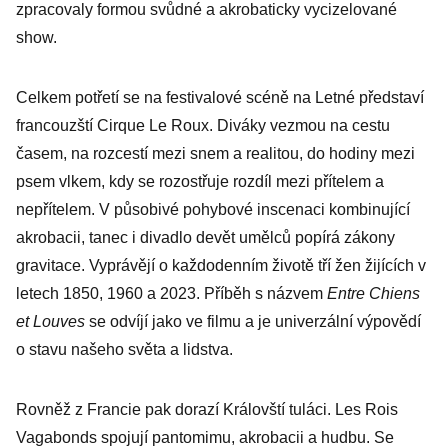
zpracovaly formou svůdné a akrobaticky vycizelované
show.
Celkem potřetí se na festivalové scéně na Letné představí
francouzští Cirque Le Roux. Diváky vezmou na cestu
časem, na rozcestí mezi snem a realitou, do hodiny mezi
psem vlkem, kdy se rozostřuje rozdíl mezi přítelem a
nepřítelem. V působivé pohybové inscenaci kombinující
akrobacii, tanec i divadlo devět umělců popírá zákony
gravitace. Vyprávějí o každodenním životě tří žen žijících v
letech 1850, 1960 a 2023. Příběh s názvem
Entre Chiens
et Louves
se odvíjí jako ve filmu a je univerzální výpovědí
o stavu našeho světa a lidstva.
Rovněž z Francie pak dorazí Královští tuláci. Les Rois
Vagabonds spojují pantomimu, akrobacii a hudbu. Se