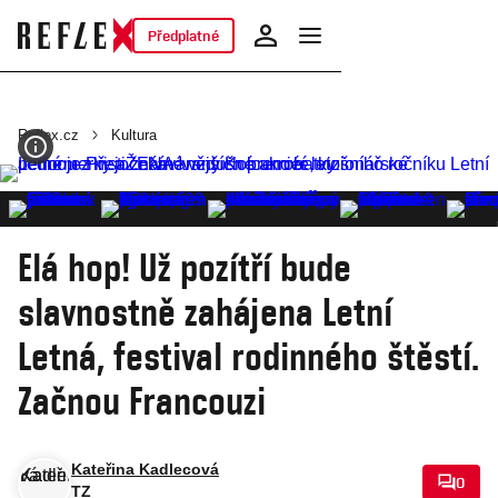
Předplatné
Reflex.cz
Kultura
Elá hop! Už pozítří bude
slavnostně zahájena Letní
Letná, festival rodinného štěstí.
Začnou Francouzi
Kateřina Kadlecová
0
TZ