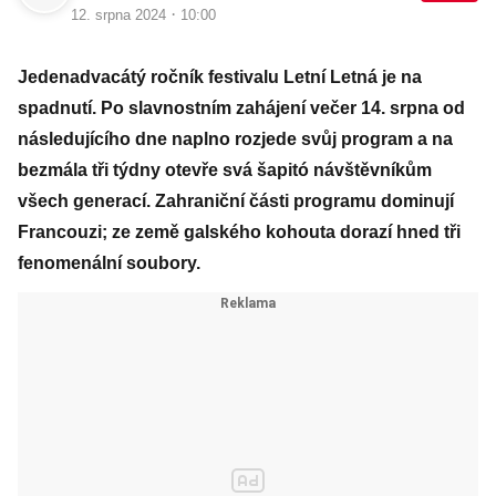
·
12. srpna 2024
10:00
Jedenadvacátý ročník festivalu Letní Letná je na
spadnutí. Po slavnostním zahájení večer 14. srpna od
následujícího dne naplno rozjede svůj program a na
bezmála tři týdny otevře svá šapitó návštěvníkům
všech generací. Zahraniční části programu dominují
Francouzi; ze země galského kohouta dorazí hned tři
fenomenální soubory.