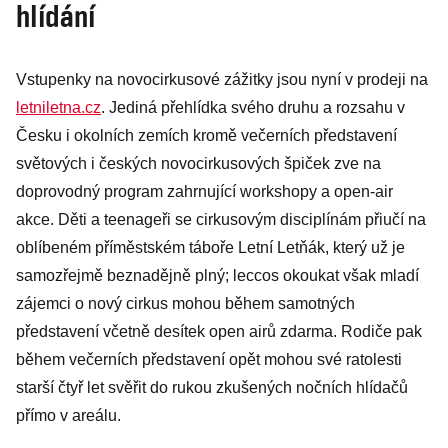
hlídání
patří ke špičce
Vstupenky na novocirkusové zážitky jsou nyní v prodeji na
letniletna.cz
. Jediná přehlídka svého druhu a rozsahu v
Česku i okolních zemích kromě večerních představení
světových i českých novocirkusových špiček zve na
doprovodný program zahrnující workshopy a open-air
akce. Děti a teenageři se cirkusovým disciplínám přiučí na
oblíbeném příměstském táboře Letní Letňák, který už je
samozřejmě beznadějně plný; leccos okoukat však mladí
zájemci o nový cirkus mohou během samotných
představení včetně desítek open airů zdarma. Rodiče pak
během večerních představení opět mohou své ratolesti
starší čtyř let svěřit do rukou zkušených nočních hlídačů
přímo v areálu.