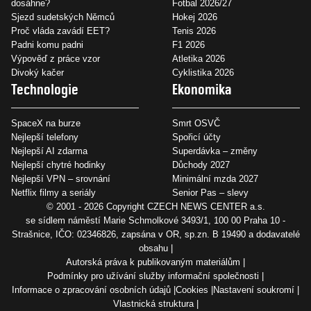
dosáhne?
Fotbal 2026/27
Sjezd sudetských Němců
Hokej 2026
Proč vláda zavádí EET?
Tenis 2026
Padni komu padni
F1 2026
Výpověď z práce vzor
Atletika 2026
Divoký kačer
Cyklistika 2026
Technologie
Ekonomika
SpaceX na burze
Smrt OSVČ
Nejlepší telefony
Spořicí účty
Nejlepší AI zdarma
Superdávka – změny
Nejlepší chytré hodinky
Důchody 2027
Nejlepší VPN – srovnání
Minimální mzda 2027
Netflix filmy a seriály
Senior Pas – slevy
© 2001 - 2026 Copyright
CZECH NEWS CENTER a.s.
se sídlem náměstí Marie Schmolkové 3493/1, 100 00 Praha 10 -
Strašnice, IČO: 02346826, zapsána v OR, sp.zn. B 19490 a dodavatelé
obsahu
Autorská práva k publikovaným materiálům
Podmínky pro užívání služby informační společnosti
Informace o zpracování osobních údajů
Cookies
Nastavení soukromí
Vlastnická struktura