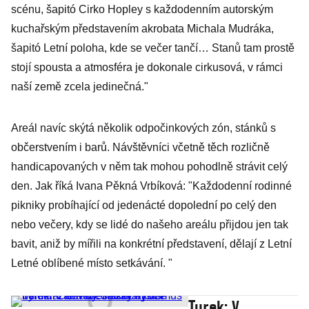
scénu, šapitó Cirko Hopley s každodenním autorským
kuchařským představením akrobata Michala Mudráka,
šapitó Letní poloha, kde se večer tančí… Stanů tam prostě
stojí spousta a atmosféra je dokonale cirkusová, v rámci
naší země zcela jedinečná."
Areál navíc skýtá několik odpočinkových zón, stánků s
občerstvením i barů. Návštěvníci včetně těch rozličně
handicapovaných v něm tak mohou pohodlně strávit celý
den. Jak říká Ivana Pěkná Vrbíková: "Každodenní rodinné
pikniky probíhající od jedenácté dopolední po celý den
nebo večery, kdy se lidé do našeho areálu přijdou jen tak
bavit, aniž by mířili na konkrétní představení, dělají z Letní
Letné oblíbené místo setkávání. "
Turek: V