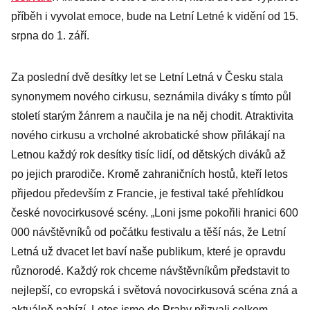
příběh i vyvolat emoce, bude na Letní Letné k vidění od 15.
srpna do 1. září.
Za poslední dvě desítky let se Letní Letná v Česku stala
synonymem nového cirkusu, seznámila diváky s tímto půl
století starým žánrem a naučila je na něj chodit. Atraktivita
nového cirkusu a vrcholné akrobatické show přilákají na
Letnou každý rok desítky tisíc lidí, od dětských diváků až
po jejich prarodiče. Kromě zahraničních hostů, kteří letos
přijedou především z Francie, je festival také přehlídkou
české novocirkusové scény. „Loni jsme pokořili hranici 600
000 návštěvníků od počátku festivalu a těší nás, že Letní
Letná už dvacet let baví naše publikum, které je opravdu
různorodé. Každý rok chceme návštěvníkům představit to
nejlepší, co evropská i světová novocirkusová scéna zná a
aktuálně nabízí. Letos jsme do Prahy přizvali celkem