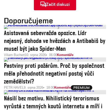
Začít diskuzi
Doporučujeme
Asistovaná sebevražda opozice. Lídr
nejasný, dohoda ve hvězdách a Antibabiš by
musel být jako Spider-Man
Viliam Buchert
10. srpna 2026
06:00
Komentáře
Pastviny proti požárům. Proč by společnost
měla přehodnotit negativní postoj vůči
zemědělství?
PETR HAVEL
9. srpna 2026
18:00
Komentáře
Násilí bez motivu. Nihilistický terorismus
vyrůstá z temných koutů internetu a míří i