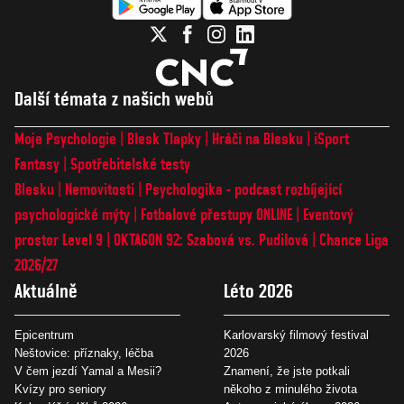
Další témata z našich webů
Moje Psychologie
Blesk Tlapky
Hráči na Blesku
iSport
Fantasy
Spotřebitelské testy
Blesku
Nemovitosti
Psychologika - podcast rozbíjející
psychologické mýty
Fotbalové přestupy ONLINE
Eventový
prostor Level 9
OKTAGON 92: Szabová vs. Pudilová
Chance Liga
2026/27
Aktuálně
Léto 2026
Epicentrum
Karlovarský filmový festival
Neštovice: příznaky, léčba
2026
V čem jezdí Yamal a Mesii?
Znamení, že jste potkali
Kvízy pro seniory
někoho z minulého života