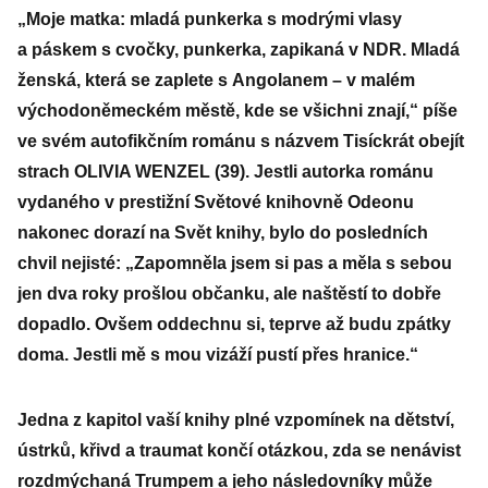
„Moje matka: mladá punkerka s modrými vlasy
a páskem s cvočky, punkerka, zapikaná v NDR. Mladá
ženská, která se zaplete s Angolanem – v malém
východoněmeckém městě, kde se všichni znají,“ píše
ve svém autofikčním románu s názvem Tisíckrát obejít
strach OLIVIA WENZEL (39). Jestli autorka románu
vydaného v prestižní Světové knihovně Odeonu
nakonec dorazí na Svět knihy, bylo do posledních
chvil nejisté: „Zapomněla jsem si pas a měla s sebou
jen dva roky prošlou občanku, ale naštěstí to dobře
dopadlo. Ovšem oddechnu si, teprve až budu zpátky
doma. Jestli mě s mou vizáží pustí přes hranice.“
Jedna z kapitol vaší knihy plné vzpomínek na dětství,
ústrků, křivd a traumat končí otázkou, zda se nenávist
rozdmýchaná Trumpem a jeho následovníky může