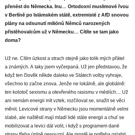
přenést do Německa. Inu… Ortodoxní muslimové řvou
v Berlíně po Islámském státě, extremisté z AfD snovou
plány na odsunutí miliónů Němců narozených
přistěhovalcům už v Německu… Cítíte se tam jako
doma?
Už ne. Cítím úzkost a strach stejně jako tolik mých přátel
a známých. A taky jsem vyčerpaná. Už jen představou, že
když ten člověk někde daleko ve Státech volby vyhraje,
všechno to začne znova. Jenže ne lokálně, ale globálně:
ten kolotoč sexismu a otevřeného rasismu v médiích… Už
ani nemám energii mít vztek, rozčilovat se, snažit se věci
měnit. Levicové strany v Německu jsou momentálně velmi
slabé, ale naštěstí mají mladí lidé stále energii a chuť se
mobilizovat a levici dál volit, i když s programem dané
strany třeba úplně nesouzní. Ale prostě je potřeba oslabit