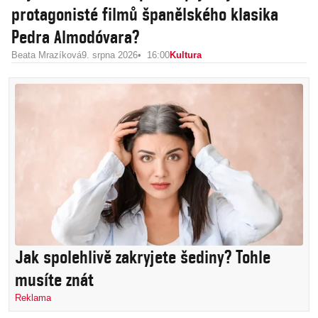
protagonisté filmů španělského klasika
Pedra Almodóvara?
Beata Mrazíková
9. srpna 2026
16:00
Kultura
Jak spolehlivě zakryjete šediny? Tohle
musíte znát
Reklama