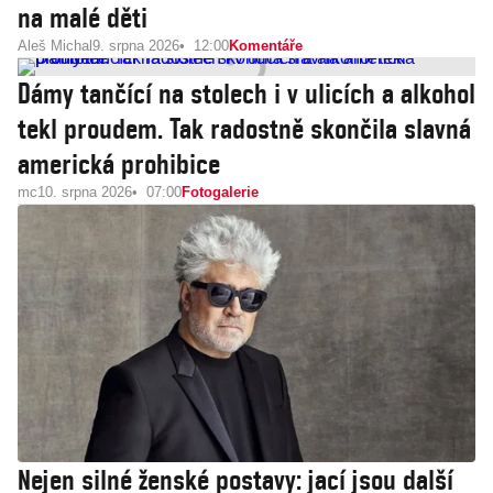
na malé děti
Aleš Michal
9. srpna 2026
12:00
Komentáře
Dámy tančící na stolech i v ulicích a alkohol
tekl proudem. Tak radostně skončila slavná
americká prohibice
mc
10. srpna 2026
07:00
Fotogalerie
Nejen silné ženské postavy: jací jsou další