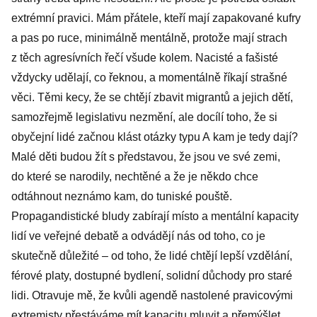
extrémní pravici. Mám přátele, kteří mají zapakované kufry
a pas po ruce, minimálně mentálně, protože mají strach
z těch agresívních řečí všude kolem. Nacisté a fašisté
vždycky udělají, co řeknou, a momentálně říkají strašné
věci. Těmi kecy, že se chtějí zbavit migrantů a jejich dětí,
samozřejmě legislativu nezmění, ale docílí toho, že si
obyčejní lidé začnou klást otázky typu A kam je tedy dají?
Malé děti budou žít s představou, že jsou ve své zemi,
do které se narodily, nechtěné a že je někdo chce
odtáhnout neznámo kam, do tuniské pouště.
Propagandistické bludy zabírají místo a mentální kapacity
lidí ve veřejné debatě a odvádějí nás od toho, co je
skutečně důležité – od toho, že lidé chtějí lepší vzdělání,
férové platy, dostupné bydlení, solidní důchody pro staré
lidi. Otravuje mě, že kvůli agendě nastolené pravicovými
extremisty přestáváme mít kapacitu mluvit a přemýšlet