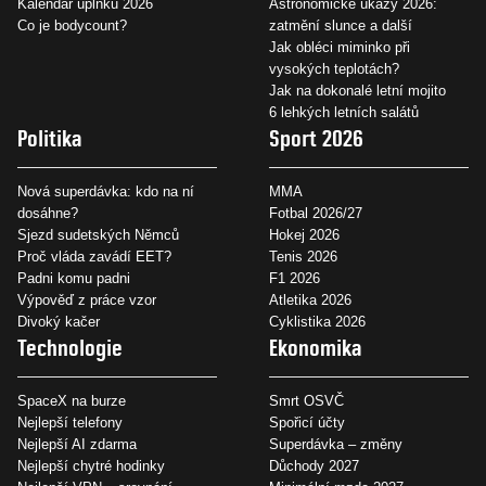
Kalendář úplňků 2026
Astronomické úkazy 2026:
Co je bodycount?
zatmění slunce a další
Jak obléci miminko při
vysokých teplotách?
Jak na dokonalé letní mojito
6 lehkých letních salátů
Politika
Sport 2026
Nová superdávka: kdo na ní
MMA
dosáhne?
Fotbal 2026/27
Sjezd sudetských Němců
Hokej 2026
Proč vláda zavádí EET?
Tenis 2026
Padni komu padni
F1 2026
Výpověď z práce vzor
Atletika 2026
Divoký kačer
Cyklistika 2026
Technologie
Ekonomika
SpaceX na burze
Smrt OSVČ
Nejlepší telefony
Spořicí účty
Nejlepší AI zdarma
Superdávka – změny
Nejlepší chytré hodinky
Důchody 2027