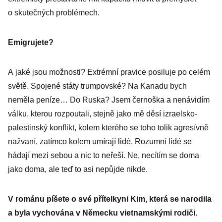
o skutečných problémech.
Emigrujete?
A jaké jsou možnosti? Extrémní pravice posiluje po celém
světě. Spojené státy trumpovské? Na Kanadu bych
neměla peníze… Do Ruska? Jsem černoška a nenávidím
válku, kterou rozpoutali, stejně jako mě děsí izraelsko-
palestinský konflikt, kolem kterého se toho tolik agresívně
nažvaní, zatímco kolem umírají lidé. Rozumní lidé se
hádají mezi sebou a nic to neřeší. Ne, necítím se doma
jako doma, ale teď to asi nepůjde nikde.
V románu píšete o své přítelkyni Kim, která se narodila
a byla vychována v Německu vietnamskými rodiči.