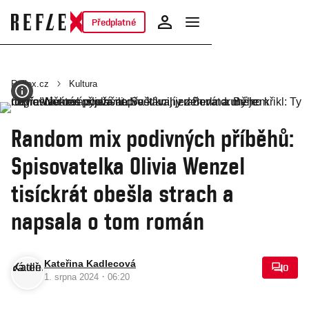
Předplatné
Reflex.cz
Kultura
Random mix podivných příběhů:
Spisovatelka Olivia Wenzel
tisíckrát obešla strach a
napsala o tom román
Kateřina Kadlecová
0
·
1. srpna 2024
06:20