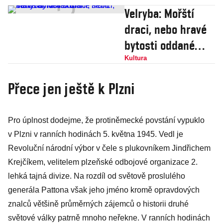
Velryba: Mořští
draci, nebo hravé
bytosti oddané
slunci, surfování a
Kultura
sexu?
Přece jen ještě k Plzni
Pro úplnost dodejme, že protiněmecké povstání vypuklo
v Plzni v ranních hodinách 5. května 1945. Vedl je
Revoluční národní výbor v čele s plukovníkem Jindřichem
Krejčíkem, velitelem plzeňské odbojové organizace 2.
lehká tajná divize. Na rozdíl od světově proslulého
generála Pattona však jeho jméno kromě opravdových
znalců většině průměrných zájemců o historii druhé
světové války patrně mnoho neřekne. V ranních hodinách