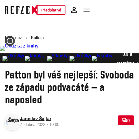
Předplatné
Reflex.cz
Kultura
6
Fotogalerie
Patton byl váš nejlepší: Svoboda
ze západu podvacáté – a
naposled
Jaroslav Šajtar
0
·
7. dubna 2022
10:00