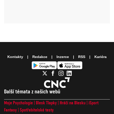
Kontakty
Redakce
Inzerce
RSS
Kariéra
Další témata z našich webů
Moje Psychologie
Blesk Tlapky
Hráči na Blesku
iSport
Fantasy
Spotřebitelské testy