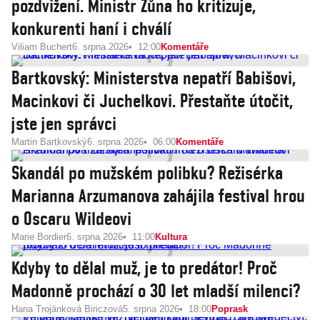
pozdvižení. Ministr Zůna ho kritizuje,
konkurenti haní i chválí
Viliam Buchert
6. srpna 2026
12:00
Komentáře
Bartkovský: Ministerstva nepatří Babišovi,
Macinkovi či Juchelkovi. Přestaňte útočit,
jste jen správci
Martin Bartkovský
6. srpna 2026
06:00
Komentáře
Skandál po mužském polibku? Režisérka
Marianna Arzumanova zahájila festival hrou
o Oscaru Wildeovi
Marie Bordier
6. srpna 2026
11:00
Kultura
Kdyby to dělal muž, je to predátor! Proč
Madonně prochází o 30 let mladší milenci?
Hana Trojánková Biriczová
5. srpna 2026
18:00
Poprask