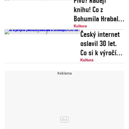
Pivo? Raději
knihu! Co z
Bohumila Hrabala
číst sto osm let
Kultura
Český internet
od jeho narození?
oslavil 30 let.
Co si k výročí
přečíst a na co
Kultura
se podívat? A co
mu věštil Václav
Klaus?