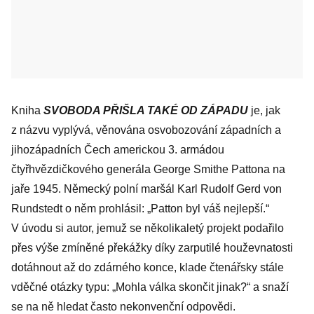
Kniha
SVOBODA PŘIŠLA TAKÉ OD ZÁPADU
je, jak
z názvu vyplývá, věnována osvobozování západních a
jihozápadních Čech americkou 3. armádou
čtyřhvězdičkového generála George Smithe Pattona na
jaře 1945. Německý polní maršál Karl Rudolf Gerd von
Rundstedt o něm prohlásil: „Patton byl váš nejlepší.“
V úvodu si autor, jemuž se několikaletý projekt podařilo
přes výše zmíněné překážky díky zarputilé houževnatosti
dotáhnout až do zdárného konce, klade čtenářsky stále
vděčné otázky typu: „Mohla válka skončit jinak?“ a snaží
se na ně hledat často nekonvenční odpovědi.