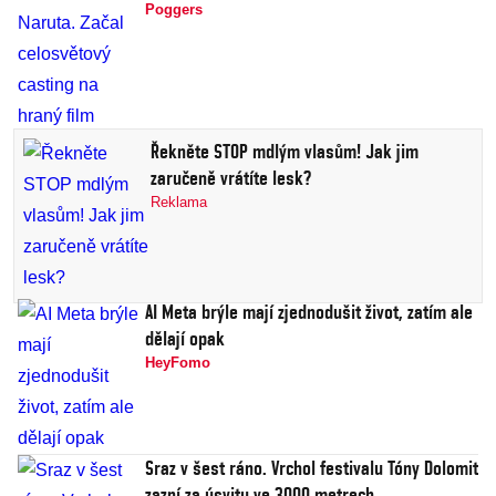
Poggers
Řekněte STOP mdlým vlasům! Jak jim
zaručeně vrátíte lesk?
Reklama
AI Meta brýle mají zjednodušit život, zatím ale
dělají opak
HeyFomo
Sraz v šest ráno. Vrchol festivalu Tóny Dolomit
zazní za úsvitu ve 3000 metrech