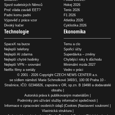
Sjezd sudetských Němců
Hokej 2026
Proč vláda zavádí EET?
Tenis 2026
Padni komu padni
F1 2026
Výpověď z práce vzor
Atletika 2026
Divoký kačer
Cyklistika 2026
Technologie
Ekonomika
SpaceX na burze
Temu a clo
Nejlepší telefony
Spořicí účty
Nejlepší AI zdarma
Superdávka – změny
Nejlepší chytré hodinky
Chybějící roky k důchodu
Nejlepší VPN – srovnání
Minimální mzda 2027
Netflix filmy a seriály
Vedro v práci
© 2001 - 2026 Copyright
CZECH NEWS CENTER a.s.
se sídlem náměstí Marie Schmolkové 3493/1, 100 00 Praha 10 -
Strašnice, IČO: 02346826, zapsána v OR, sp.zn. B 19490 a dodavatelé
obsahu
Autorská práva k publikovaným materiálům
Podmínky pro užívání služby informační společnosti
Informace o zpracování osobních údajů
Cookies
Nastavení soukromí
Vlastnická struktura