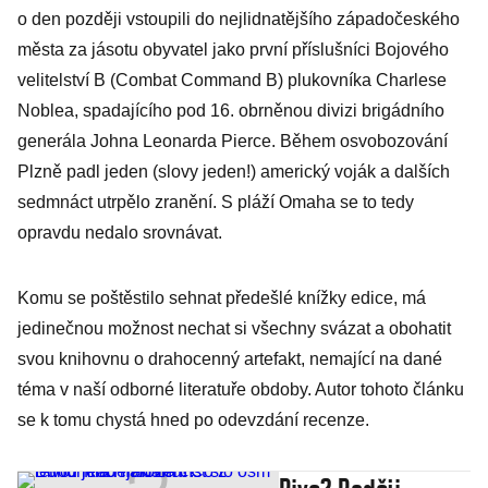
o den později vstoupili do nejlidnatějšího západočeského
města za jásotu obyvatel jako první příslušníci Bojového
velitelství B (Combat Command B) plukovníka Charlese
Noblea, spadajícího pod 16. obrněnou divizi brigádního
generála Johna Leonarda Pierce. Během osvobozování
Plzně padl jeden (slovy jeden!) americký voják a dalších
sedmnáct utrpělo zranění. S pláží Omaha se to tedy
opravdu nedalo srovnávat.
Komu se poštěstilo sehnat předešlé knížky edice, má
jedinečnou možnost nechat si všechny svázat a obohatit
svou knihovnu o drahocenný artefakt, nemající na dané
téma v naší odborné literatuře obdoby. Autor tohoto článku
se k tomu chystá hned po odevzdání recenze.