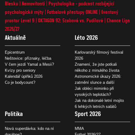
Blesku
Nemovitosti
Psychologika - podcast rozbíjející
psychologické mýty
Fotbalové přestupy ONLINE
Eventový
prostor Level 9
OKTAGON 92: Szabová vs. Pudilová
Chance Liga
2026/27
Aktuálně
Léto 2026
Epicentrum
Karlovarský filmový festival
Neštovice: příznaky, léčba
2026
V čem jezdí Yamal a Mesii?
Znamení, že jste potkali
Kvízy pro seniory
někoho z minulého života
Kalendář úplňků 2026
Astronomické úkazy 2026:
Co je bodycount?
zatmění slunce a další
Jak obléci miminko při
vysokých teplotách?
Jak na dokonalé letní mojito
6 lehkých letních salátů
Politika
Sport 2026
Nová superdávka: kdo na ní
MMA
dosáhne?
Fotbal 2026/27