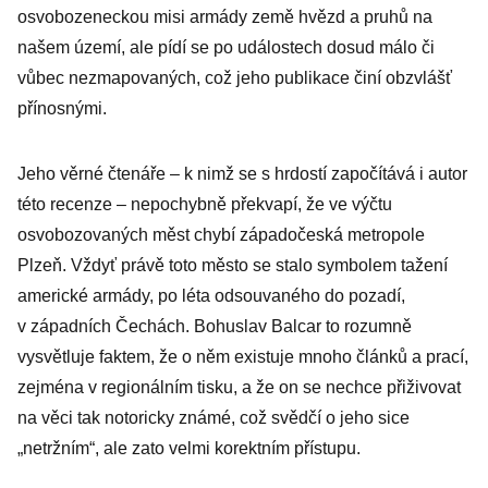
osvobozeneckou misi armády země hvězd a pruhů na
našem území, ale pídí se po událostech dosud málo či
vůbec nezmapovaných, což jeho publikace činí obzvlášť
přínosnými.
Jeho věrné čtenáře – k nimž se s hrdostí započítává i autor
této recenze – nepochybně překvapí, že ve výčtu
osvobozovaných měst chybí západočeská metropole
Plzeň. Vždyť právě toto město se stalo symbolem tažení
americké armády, po léta odsouvaného do pozadí,
v západních Čechách. Bohuslav Balcar to rozumně
vysvětluje faktem, že o něm existuje mnoho článků a prací,
zejména v regionálním tisku, a že on se nechce přiživovat
na věci tak notoricky známé, což svědčí o jeho sice
„netržním“, ale zato velmi korektním přístupu.