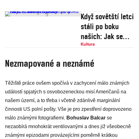
Když sovětští letci
stáli po boku
našich: Jak se
synové duhy
Kultura
zachraňovali za
Nezmapované a neznámé
války
Těžiště práce ovšem spočívá v zachycení málo známých
událostí spjatých s osvobozeneckou misí Američanů na
našem území, a to třeba i včetně zdánlivě marginální
činnosti US polní pošty. Vše je pro zpestření doprovozeno
málo známými fotografiemi.
Bohuslav Balcar
se
nezaobírá mnohokrát ventilovanými a dnes již všeobecně
známými epizodami provázejícími poměrně krátkou