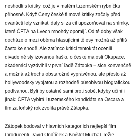
za režii získal
neshodli s kritiky, což je v malém tuzemském rybníčku
v roce 1978.
přínosné. Když Ceny české filmové kritiky začaly před
Osmou letos
dvanácti lety vznikat, daly si za cíl upozorňovat na snímky,
v únoru
které ČFTA na Lvech mnohdy opomíjí. Od té doby však
docházelo mezi oběma hlasujícími tělesy možná až příliš
často ke shodě. Ale zatímco kritici tentokrát ocenili
divadelně stylizovanou frašku o české malosti Okupace,
akademici vyzdvihli v první řadě Zátopka – sice konvenčně
a možná až trochu obstarožně vyprávěnou, ale přesto až
hollywoodsky vypjatou a rozhodně působivou biografickou
podívanou. Byli by ostatně sami proti sobě, kdyby učinili
jinak: ČFTA vybírá i tuzemského kandidáta na Oscara a
tím za loňský rok zvolila právě Zátopka.
Zátopek bodoval v hlavních kategoriích nejlepší film
(producenti David Ondříček a Kryštof Mucha), režie