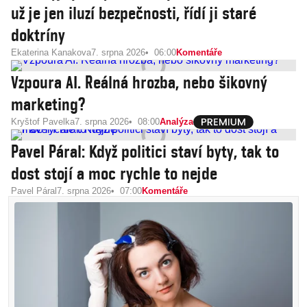
už je jen iluzí bezpečnosti, řídí ji staré
doktríny
Ekaterina Kanakova
7. srpna 2026
06:00
Komentáře
Vzpoura AI. Reálná hrozba, nebo šikovný
marketing?
Kryštof Pavelka
7. srpna 2026
08:00
Analýza
Pavel Páral: Když politici staví byty, tak to
dost stojí a moc rychle to nejde
Pavel Páral
7. srpna 2026
07:00
Komentáře