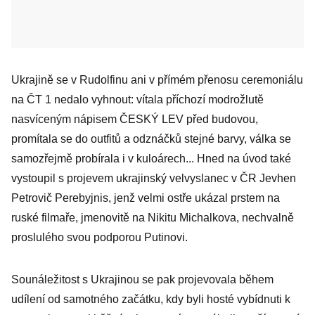
Ukrajině se v Rudolfinu ani v přímém přenosu ceremoniálu
na ČT 1 nedalo vyhnout: vítala příchozí modrožlutě
nasvíceným nápisem ČESKÝ LEV před budovou,
promítala se do outfitů a odznáčků stejné barvy, válka se
samozřejmě probírala i v kuloárech... Hned na úvod také
vystoupil s projevem ukrajinský velvyslanec v ČR Jevhen
Petrovič Perebyjnis, jenž velmi ostře ukázal prstem na
ruské filmaře, jmenovitě na Nikitu Michalkova, nechvalně
proslulého svou podporou Putinovi.
Sounáležitost s Ukrajinou se pak projevovala během
udílení od samotného začátku, kdy byli hosté vybídnuti k