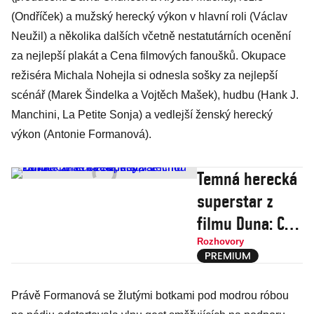
(Ondříček) a mužský herecký výkon v hlavní roli (Václav
Neužil) a několika dalších včetně nestatutárních ocenění
za nejlepší plakát a Cena filmových fanoušků. Okupace
režiséra Michala Nohejla si odnesla sošky za nejlepší
scénář (Marek Šindelka a Vojtěch Mašek), hudbu (Hank J.
Manchini, La Petite Sonja) a vedlejší ženský herecký
výkon (Antonie Formanová).
Temná herecká
superstar z
filmu Duna: Co
se stane, když
Rozhovory
se Euforie
změní
Právě Formanová se žlutými botkami pod modrou róbou
ve válečnou