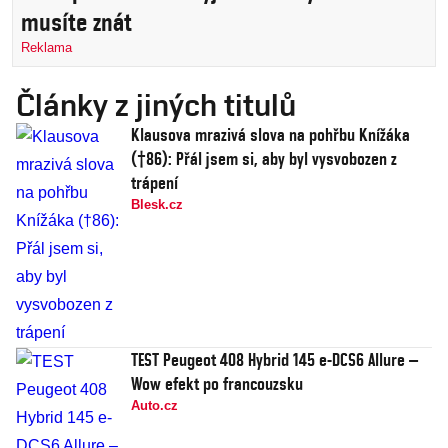
musíte znát
Reklama
Články z jiných titulů
Klausova mrazivá slova na pohřbu Knížáka
(†86): Přál jsem si, aby byl vysvobozen z
trápení
Blesk.cz
TEST Peugeot 408 Hybrid 145 e-DCS6 Allure –
Wow efekt po francouzsku
Auto.cz