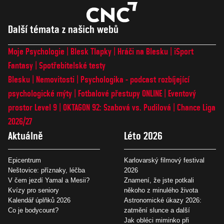
Další témata z našich webů
Moje Psychologie
Blesk Tlapky
Hráči na Blesku
iSport
Fantasy
Spotřebitelské testy
Blesku
Nemovitosti
Psychologika - podcast rozbíjející
psychologické mýty
Fotbalové přestupy ONLINE
Eventový
prostor Level 9
OKTAGON 92: Szabová vs. Pudilová
Chance Liga
2026/27
Aktuálně
Léto 2026
Epicentrum
Karlovarský filmový festival
Neštovice: příznaky, léčba
2026
V čem jezdí Yamal a Mesii?
Znamení, že jste potkali
Kvízy pro seniory
někoho z minulého života
Kalendář úplňků 2026
Astronomické úkazy 2026:
Co je bodycount?
zatmění slunce a další
Jak obléci miminko při