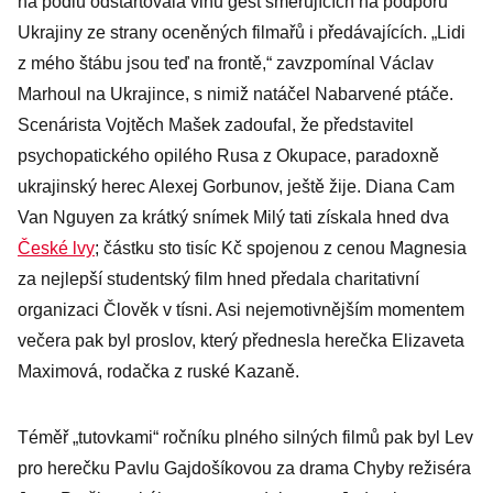
na pódiu odstartovala vlnu gest směřujících na podporu
zónu?
Ukrajiny ze strany oceněných filmařů i předávajících. „Lidi
z mého štábu jsou teď na frontě,“ zavzpomínal Václav
Marhoul na Ukrajince, s nimiž natáčel Nabarvené ptáče.
Scenárista Vojtěch Mašek zadoufal, že představitel
psychopatického opilého Rusa z Okupace, paradoxně
ukrajinský herec Alexej Gorbunov, ještě žije. Diana Cam
Van Nguyen za krátký snímek Milý tati získala hned dva
České lvy
; částku sto tisíc Kč spojenou z cenou Magnesia
za nejlepší studentský film hned předala charitativní
organizaci Člověk v tísni. Asi nejemotivnějším momentem
večera pak byl proslov, který přednesla herečka Elizaveta
Maximová, rodačka z ruské Kazaně.
Téměř „tutovkami“ ročníku plného silných filmů pak byl Lev
pro herečku Pavlu Gajdošíkovou za drama Chyby režiséra