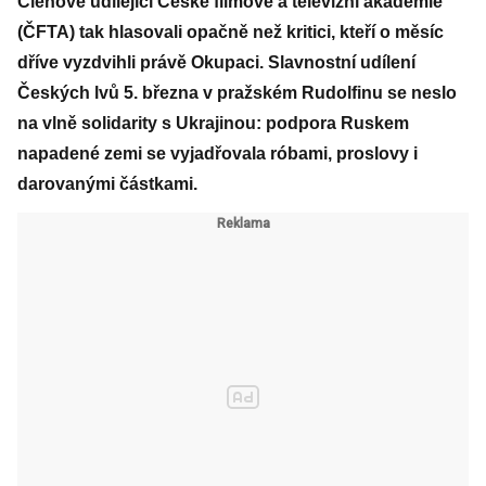
Členové udílející České filmové a televizní akademie
(ČFTA) tak hlasovali opačně než kritici, kteří o měsíc
dříve vyzdvihli právě Okupaci. Slavnostní udílení
Českých lvů 5. března v pražském Rudolfinu se neslo
na vlně solidarity s Ukrajinou: podpora Ruskem
napadené zemi se vyjadřovala róbami, proslovy i
darovanými částkami.