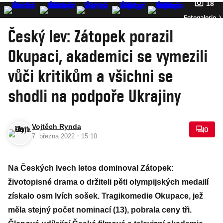
18
Fotogalerie
Český lev: Zátopek porazil
Okupaci, akademici se vymezili
vůči kritikům a všichni se
shodli na podpoře Ukrajiny
Vojtěch Rynda
0
·
7. března 2022
15:10
Na Českých lvech letos dominoval Zátopek:
životopisné drama o držiteli pěti olympijských medailí
získalo osm lvích sošek. Tragikomedie Okupace, jež
měla stejný počet nominací (13), pobrala ceny tři.