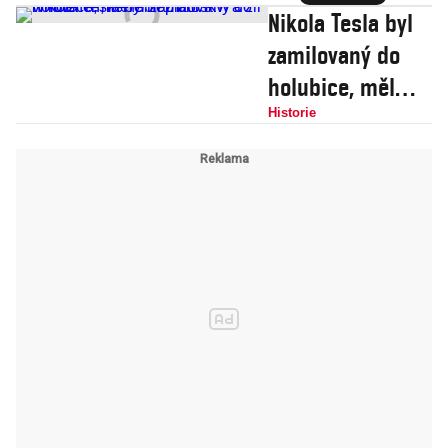
místa zpěvákova
Nikola Tesla byl
příběhu
zamilovaný do
holubice, měl
fobii z broskví a
Historie
žil v hotelích,
které neplatil