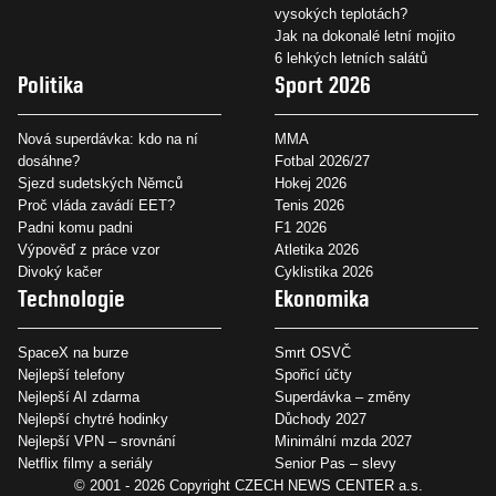
vysokých teplotách?
Jak na dokonalé letní mojito
6 lehkých letních salátů
Politika
Sport 2026
Nová superdávka: kdo na ní
MMA
dosáhne?
Fotbal 2026/27
Sjezd sudetských Němců
Hokej 2026
Proč vláda zavádí EET?
Tenis 2026
Padni komu padni
F1 2026
Výpověď z práce vzor
Atletika 2026
Divoký kačer
Cyklistika 2026
Technologie
Ekonomika
SpaceX na burze
Smrt OSVČ
Nejlepší telefony
Spořicí účty
Nejlepší AI zdarma
Superdávka – změny
Nejlepší chytré hodinky
Důchody 2027
Nejlepší VPN – srovnání
Minimální mzda 2027
Netflix filmy a seriály
Senior Pas – slevy
© 2001 - 2026 Copyright
CZECH NEWS CENTER a.s.