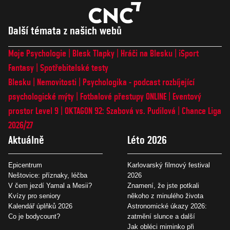
Další témata z našich webů
Moje Psychologie
Blesk Tlapky
Hráči na Blesku
iSport
Fantasy
Spotřebitelské testy
Blesku
Nemovitosti
Psychologika - podcast rozbíjející
psychologické mýty
Fotbalové přestupy ONLINE
Eventový
prostor Level 9
OKTAGON 92: Szabová vs. Pudilová
Chance Liga
2026/27
Aktuálně
Léto 2026
Epicentrum
Karlovarský filmový festival
Neštovice: příznaky, léčba
2026
V čem jezdí Yamal a Mesii?
Znamení, že jste potkali
Kvízy pro seniory
někoho z minulého života
Kalendář úplňků 2026
Astronomické úkazy 2026:
Co je bodycount?
zatmění slunce a další
Jak obléci miminko při