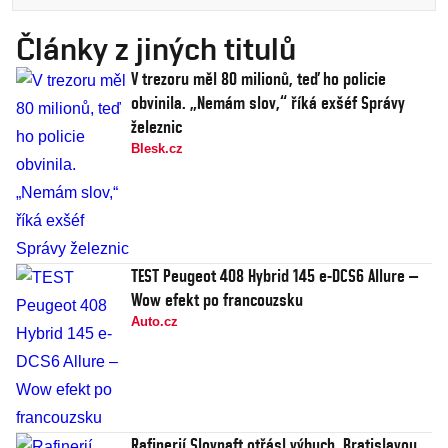
Články z jiných titulů
V trezoru měl 80 milionů, teď ho policie
obvinila. „Nemám slov,“ říká exšéf Správy
železnic
Blesk.cz
TEST Peugeot 408 Hybrid 145 e-DCS6 Allure –
Wow efekt po francouzsku
Auto.cz
Rafinerií Slovnaft otřásl výbuch, Bratislavou