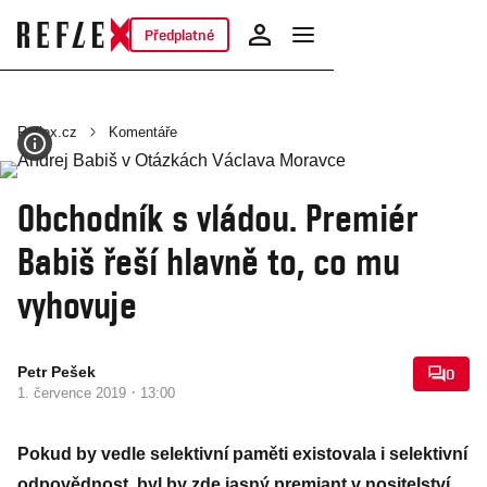
Předplatné
Reflex.cz
Komentáře
Obchodník s vládou. Premiér
Babiš řeší hlavně to, co mu
vyhovuje
Petr Pešek
0
·
1. července 2019
13:00
Pokud by vedle selektivní paměti existovala i selektivní
odpovědnost, byl by zde jasný premiant v nositelství