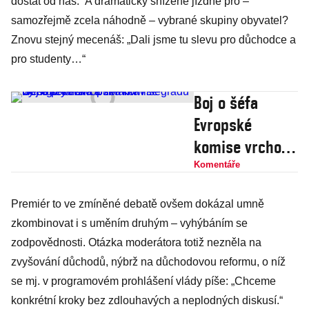
dostat od nás.“ A dramaticky snížené jízdné pro –
samozřejmě zcela náhodně – vybrané skupiny obyvatel?
Znovu stejný mecenáš: „Dali jsme tu slevu pro důchodce a
pro studenty…“
Boj o šéfa
Evropské
komise vrcholí.
Česku a zemím
Komentáře
Visegrádu by se
Premiér to ve zmíněné debatě ovšem dokázal umně
prý líbila
zkombinovat i s uměním druhým – vyhýbáním se
Bulharka
zodpovědnosti. Otázka moderátora totiž nezněla na
Georgievová
zvyšování důchodů, nýbrž na důchodovou reformu, o níž
se mj. v programovém prohlášení vlády píše: „Chceme
konkrétní kroky bez zdlouhavých a neplodných diskusí.“