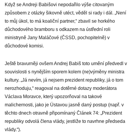
Když se Andreji Babišovi nepodařilo výše citovaným
způsobem z otázky šikovně utéct, věděl si rady i dál. „Není
to můj úkol, to má koaliční partner,“ zbavil se horkého
důchodového bramboru s odkazem na ústřední roli
ministryně Jany Maláčové (ČSSD, pochopitelně) v
důchodové komisi.
Ještě bravurněji ovšem Andrej Babiš toto umění předvedl v
souvislosti s nynějším sporem kolem (ne)výměny ministra
kultury. „Já nevím, já nejsem prezident republiky, já o tom
nerozhoduju,“ reagoval na dotěrné dotazy moderátora
Václava Moravce, který upozorňoval na takové
malichernosti, jako je Ústavou jasně daný postup (např. v
těchto dnech otravně připomínaný Článek 74: „Prezident
republiky odvolá člena vlády, jestliže to navrhne předseda
vlády.“).