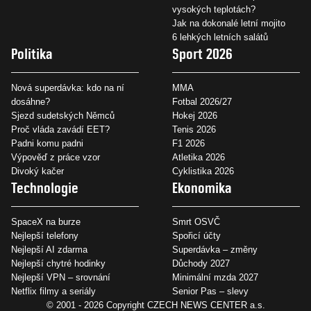
vysokých teplotách?
Jak na dokonalé letní mojito
6 lehkých letních salátů
Politika
Sport 2026
Nová superdávka: kdo na ní
MMA
dosáhne?
Fotbal 2026/27
Sjezd sudetských Němců
Hokej 2026
Proč vláda zavádí EET?
Tenis 2026
Padni komu padni
F1 2026
Výpověď z práce vzor
Atletika 2026
Divoký kačer
Cyklistika 2026
Technologie
Ekonomika
SpaceX na burze
Smrt OSVČ
Nejlepší telefony
Spořicí účty
Nejlepší AI zdarma
Superdávka – změny
Nejlepší chytré hodinky
Důchody 2027
Nejlepší VPN – srovnání
Minimální mzda 2027
Netflix filmy a seriály
Senior Pas – slevy
© 2001 - 2026 Copyright
CZECH NEWS CENTER a.s.