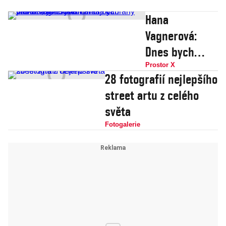
Hana
Vagnerová:
Dnes bych
umřela, snad
Prostor X
28 fotografií nejlepšího
jsem anorexii
street artu z celého
překonala. Lidi
světa
tu nemají
Fotogalerie
zábrany vás
veřejně soudit