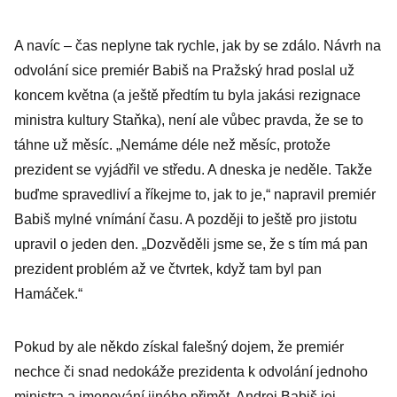
A navíc – čas neplyne tak rychle, jak by se zdálo. Návrh na
odvolání sice premiér Babiš na Pražský hrad poslal už
koncem května (a ještě předtím tu byla jakási rezignace
ministra kultury Staňka), není ale vůbec pravda, že se to
táhne už měsíc. „Nemáme déle než měsíc, protože
prezident se vyjádřil ve středu. A dneska je neděle. Takže
buďme spravedliví a říkejme to, jak to je,“ napravil premiér
Babiš mylné vnímání času. A později to ještě pro jistotu
upravil o jeden den. „Dozvěděli jsme se, že s tím má pan
prezident problém až ve čtvrtek, když tam byl pan
Hamáček.“
Pokud by ale někdo získal falešný dojem, že premiér
nechce či snad nedokáže prezidenta k odvolání jednoho
ministra a jmenování jiného přimět, Andrej Babiš jej