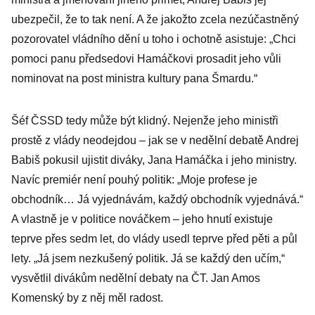
ubezpečil, že to tak není. A že jakožto zcela nezúčastněný
pozorovatel vládního dění u toho i ochotně asistuje: „Chci
pomoci panu předsedovi Hamáčkovi prosadit jeho vůli
nominovat na post ministra kultury pana Šmardu.“
Šéf ČSSD tedy může být klidný. Nejenže jeho ministři
prostě z vlády neodejdou – jak se v nedělní debatě Andrej
Babiš pokusil ujistit diváky, Jana Hamáčka i jeho ministry.
Navíc premiér není pouhý politik: „Moje profese je
obchodník… Já vyjednávám, každý obchodník vyjednává.“
A vlastně je v politice nováčkem – jeho hnutí existuje
teprve přes sedm let, do vlády usedl teprve před pěti a půl
lety. „Já jsem nezkušený politik. Já se každý den učím,“
vysvětlil divákům nedělní debaty na ČT. Jan Amos
Komenský by z něj měl radost.