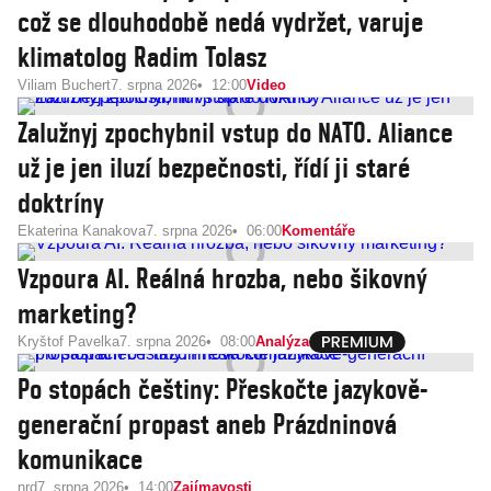
což se dlouhodobě nedá vydržet, varuje
klimatolog Radim Tolasz
Viliam Buchert
7. srpna 2026
12:00
Video
Zalužnyj zpochybnil vstup do NATO. Aliance
už je jen iluzí bezpečnosti, řídí ji staré
doktríny
Ekaterina Kanakova
7. srpna 2026
06:00
Komentáře
Vzpoura AI. Reálná hrozba, nebo šikovný
marketing?
Kryštof Pavelka
7. srpna 2026
08:00
Analýza
Po stopách češtiny: Přeskočte jazykově-
generační propast aneb Prázdninová
komunikace
nrd
7. srpna 2026
14:00
Zajímavosti