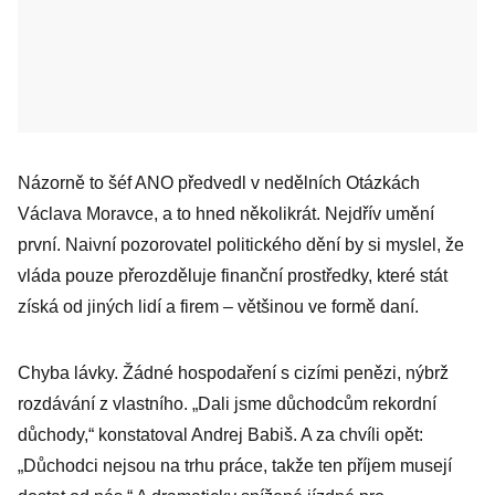
Názorně to šéf ANO předvedl v nedělních Otázkách
Václava Moravce, a to hned několikrát. Nejdřív umění
první. Naivní pozorovatel politického dění by si myslel, že
vláda pouze přerozděluje finanční prostředky, které stát
získá od jiných lidí a firem – většinou ve formě daní.
Chyba lávky. Žádné hospodaření s cizími penězi, nýbrž
rozdávání z vlastního. „Dali jsme důchodcům rekordní
důchody,“ konstatoval Andrej Babiš. A za chvíli opět:
„Důchodci nejsou na trhu práce, takže ten příjem musejí