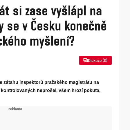
t si zase vyšlápl na
dy se v Česku konečně
ckého myšlení?
Diskuze (
0
)
 ze zátahu inspektorů pražského magistrátu na
z kontrolovaných neprošel, všem hrozí pokuta,