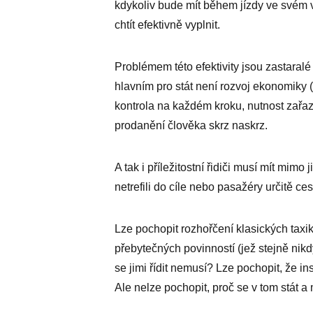
kdykoliv bude mít během jízdy ve svém 
chtít efektivně vyplnit.
Problémem této efektivity jsou zastaral
hlavním pro stát není rozvoj ekonomiky (te
kontrola na každém kroku, nutnost zařaze
prodanění člověka skrz naskrz.
A tak i příležitostní řidiči musí mít mimo
netrefili do cíle nebo pasažéry určitě ces
Lze pochopit rozhořčení klasických tax
přebytečných povinností (jež stejně nikdy
se jimi řídit nemusí? Lze pochopit, že ins
Ale nelze pochopit, proč se v tom stát a 