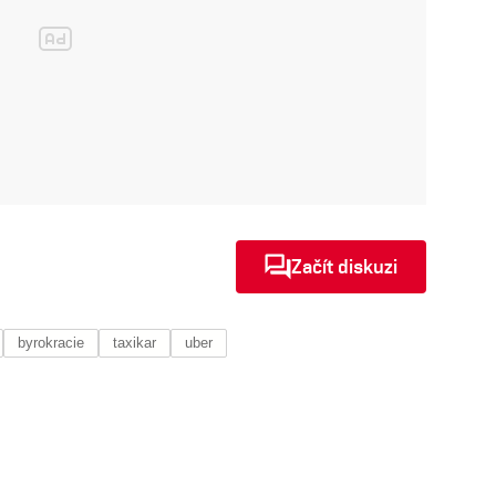
Začít diskuzi
byrokracie
taxikar
uber