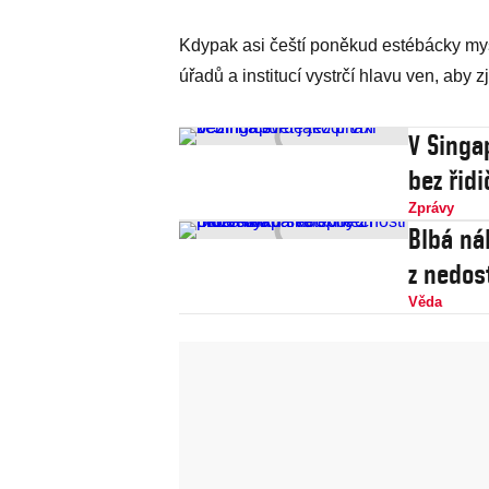
Kdypak asi čeští poněkud estébácky myslí
úřadů a institucí vystrčí hlavu ven, aby
V Singa
bez řidi
Zprávy
Blbá ná
z nedos
Věda