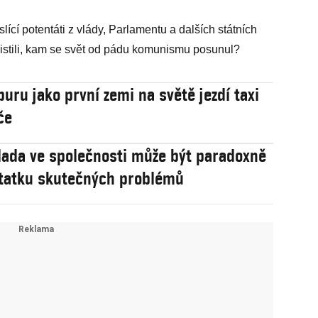
cí potentáti z vlády, Parlamentu a dalších státních
 zjistili, kam se svět od pádu komunismu posunul?
puru jako první zemi na světě jezdí taxi
če
lada ve společnosti může být paradoxně
tatku skutečných problémů