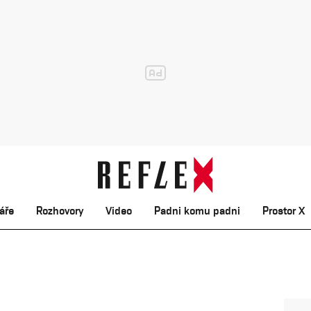
áře
Rozhovory
Video
Padni komu padni
Prostor X