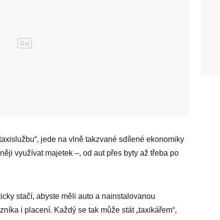
 taxislužbu“, jede na vlně takzvané sdílené ekonomiky
ěji využívat majetek –, od aut přes byty až třeba po
icky stačí, abyste měli auto a nainstalovanou
zníka i placení. Každý se tak může stát „taxikářem“,