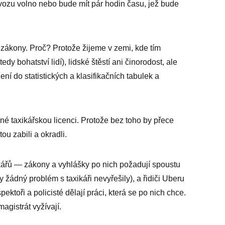
vozu volno nebo bude mít pár hodin času, jež bude
é zákony. Proč? Protože žijeme v zemi, kde tím
dy bohatství lidí), lidské štěstí ani činorodost, ale
ní do statistických a klasifikačních tabulek a
 jiné taxikářskou licenci. Protože bez toho by přece
tou zabili a okradli.
ikářů — zákony a vyhlášky po nich požadují spoustu
 žádný problém s taxikáři nevyřešily), a řidiči Uberu
pektoři a policisté dělají práci, která se po nich chce.
magistrát vyžívají.