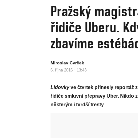
Pražský magistrá
řidiče Uberu. K
zbavíme estébá
Miroslav Cvrček
·
6. října 2016
13:43
Lidovky
ve čtvrtek přinesly reportáž
řidiče smluvní přepravy Uber. Nikdo 
některým i tvrdší tresty.