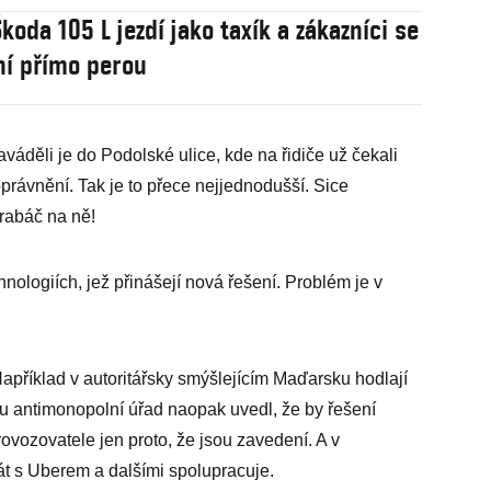
koda 105 L jezdí jako taxík a zákazníci se
ní přímo perou
aváděli je do Podolské ulice, kde na řidiče už čekali
í oprávnění. Tak je to přece nejjednodušší. Sice
rabáč na ně!
nologiích, jež přinášejí nová řešení. Problém je v
Například v autoritářsky smýšlejícím Maďarsku hodlají
ku antimonopolní úřad naopak uvedl, že by řešení
vozovatele jen proto, že jsou zavedení. A v
át s Uberem a dalšími spolupracuje.