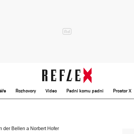
áře
Rozhovory
Video
Padni komu padni
Prostor X