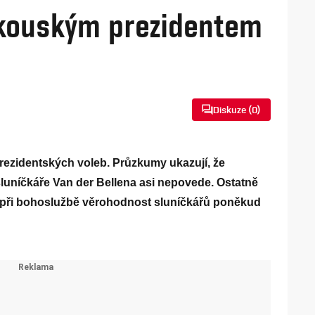
akouským prezidentem
Diskuze (
0
)
rezidentských voleb. Průzkumy ukazují, že
sluníčkáře Van der Bellena asi nepovede. Ostatně
ty při bohoslužbě věrohodnost sluníčkářů poněkud