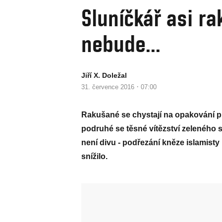
Sluníčkář asi r
nebude...
Jiří X. Doležal
·
31. července 2016
07:00
Rakušané se chystají na opakování p
podruhé se těsné vítězství zeleného 
není divu - podřezání kněze islamis
snížilo.