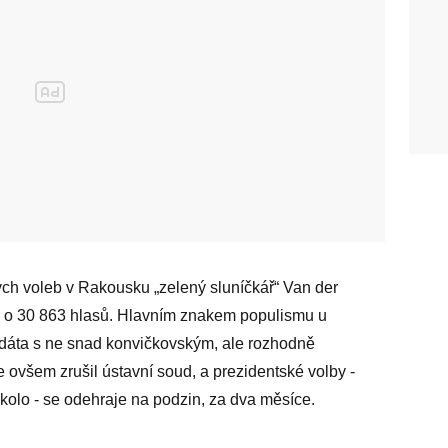
ých voleb v Rakousku „zelený sluníčkář“ Van der
l o 30 863 hlasů. Hlavním znakem populismu u
andidáta s ne snad konvičkovským, ale rozhodně
ře ovšem zrušil ústavní soud, a prezidentské volby -
kolo - se odehraje na podzin, za dva měsíce.