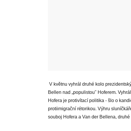
V květnu vyhrál druhé kolo prezidentsk
Bellen nad „populistou" Hoferem. Vyhrá
Hofera je protivítací politika - šlo o k
protiimigrační rétorikou. Výhru sluníčká
souboj Hofera a Van der Bellena, druhé 