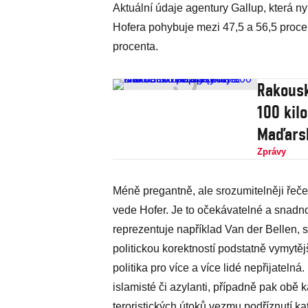
Aktuální údaje agentury Gallup, která ny
Hofera pohybuje mezi 47,5 a 56,5 proce
procenta.
Rakousk
100 kil
Maďars
Zprávy
Méně pregantně, ale srozumitelněji řeče
vede Hofer. Je to očekávatelné a snadno 
reprezentuje například Van der Bellen, 
politickou korektností podstatně vymytěj
politika pro více a více lidé nepřijatelná.
islamisté či azylanti, případně pak obě 
teroristických útoků vezmu podříznutí k