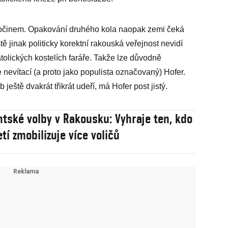
zločinem. Opakování druhého kola naopak zemi čeká
ě jinak politicky korektní rakouská veřejnost nevidí
tolických kostelích faráře. Takže lze důvodně
 nevítací (a proto jako populista označovaný) Hofer.
ještě dvakrát třikrát udeří, má Hofer post jistý.
ntské volby v Rakousku: Vyhraje ten, kdo
tí zmobilizuje více voličů