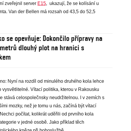
ní zveřejnil server
E15
, ukazují, že se kolísání u
nta. Van der Bellen má rozsah od 43,5 do 52,5
o se opevňuje: Dokončilo přípravy na
ometrů dlouhý plot na hranici s
kem
no: Nyní na rozdíl od minulého druhého kola lehce
vysvětlitelné. Vítací politika, kterou v Rakousku
se stává celospolečnsky neudržitelnou. I v zemích s
šími mozky, než je tomu u nás, začíná být vítací
 Nechci počítat, kolikrát uděřili od prvního kola
kategorie v jedné osobě. Jako příklad těch
atolického kněze při bohoslužbě.