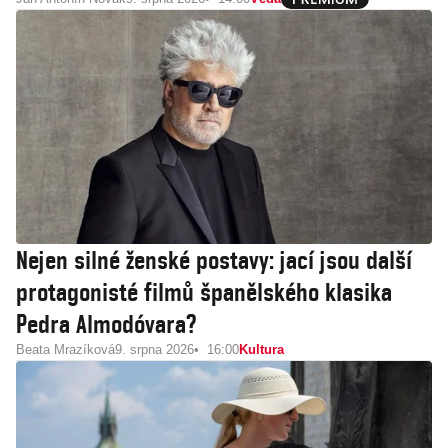
Nejen silné ženské postavy: jací jsou další
protagonisté filmů španělského klasika
Pedra Almodóvara?
Beata Mrazíková
9. srpna 2026
16:00
Kultura