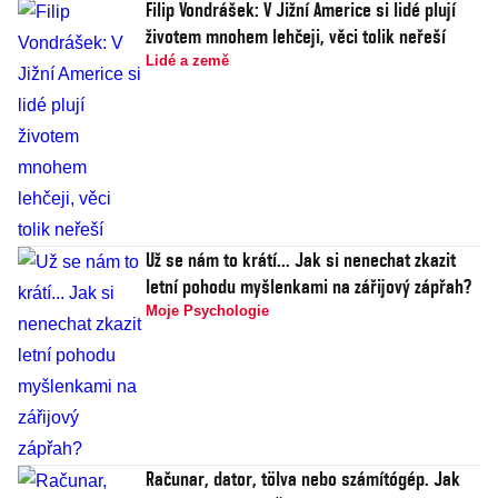
Filip Vondrášek: V Jižní Americe si lidé plují
životem mnohem lehčeji, věci tolik neřeší
Lidé a země
Už se nám to krátí... Jak si nenechat zkazit
letní pohodu myšlenkami na zářijový zápřah?
Moje Psychologie
Računar, dator, tölva nebo számítógép. Jak