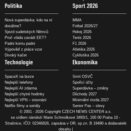
Politika
Sport 2026
Nová superdávka: kdo na ní
MMA
dosáhne?
Fotbal 2026/27
Sjezd sudetských Němců
Hokej 2026
Proč vláda zavádí EET?
Tenis 2026
Padni komu padni
F1 2026
Výpověď z práce vzor
Atletika 2026
Divoký kačer
Cyklistika 2026
Technologie
Ekonomika
SpaceX na burze
Smrt OSVČ
Nejlepší telefony
Spořicí účty
Nejlepší AI zdarma
Superdávka – změny
Nejlepší chytré hodinky
Důchody 2027
Nejlepší VPN – srovnání
Minimální mzda 2027
Netflix filmy a seriály
Senior Pas – slevy
© 2001 - 2026 Copyright
CZECH NEWS CENTER a.s.
se sídlem náměstí Marie Schmolkové 3493/1, 100 00 Praha 10 -
Strašnice, IČO: 02346826, zapsána v OR, sp.zn. B 19490 a dodavatelé
obsahu