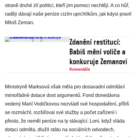
straně druhé zlí politici, kteří jim pomoci nechtějí. A co hůř,
raději dávají naše peníze cizím uprchlíkům, jak kdysi pravil
Miloš Zeman.
Zdanění restitucí:
Babiš mění voliče a
konkuruje Zemanovi
Komentáře
Ministryně Marksová však měla pro dosavadní odmítání
mimořádné dotace dost argumentů. Fond donedávna
vedený Marií Vodičkovou nezvládl své hospodaření, příliš
se rozmáchl, rozšiřoval své služby a počet zařízení i
přesto, že neměl peníze na ty stávající. Loni, když vláda
dotaci odmítla, dlužil státu na sociálních odvodech,