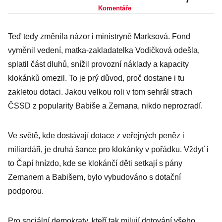
Komentáře
Teď tedy změnila názor i ministryně Marksová. Fond
vyměnil vedení, matka-zakladatelka Vodičková odešla,
splatil část dluhů, snížil provozní náklady a kapacity
klokánků omezil. To je prý důvod, proč dostane i tu
zakletou dotaci. Jakou velkou roli v tom sehrál strach
ČSSD z popularity Babiše a Zemana, nikdo neprozradí.
Ve světě, kde dostávají dotace z veřejných peněz i
miliardáři, je druhá šance pro klokánky v pořádku. Vždyť i
to Čapí hnízdo, kde se klokánčí děti setkají s pány
Zemanem a Babišem, bylo vybudováno s dotační
podporou.
Pro sociální demokraty, kteří tak milují dotování všeho