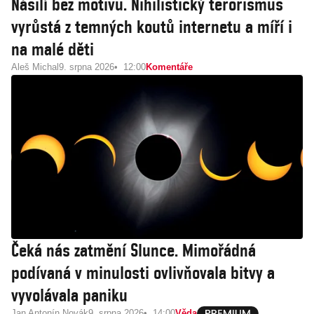
Násilí bez motivu. Nihilistický terorismus
vyrůstá z temných koutů internetu a míří i
na malé děti
Aleš Michal
9. srpna 2026
12:00
Komentáře
Čeká nás zatmění Slunce. Mimořádná
podívaná v minulosti ovlivňovala bitvy a
vyvolávala paniku
Jan Antonín Novák
9. srpna 2026
14:00
Věda