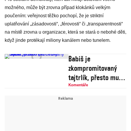
možného, může být zrovna případ klokánků velkým
poučením: veřejnost těžko pochopí, že je striktní
uplatňování „zásadovosti“, „férovosti“ či „transparentnosti“
na místě zrovna u organizace, která se stará o nebohé děti,
když jinde protékají miliony kanálem nebo tunelem.
Babiš je
zkompromitovaný
tajtrlík, přesto mu
český buran fandí
Komentáře