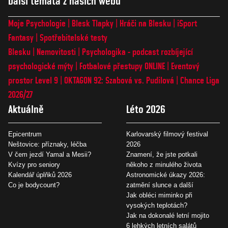
Další témata z našich webů
Moje Psychologie
Blesk Tlapky
Hráči na Blesku
iSport
Fantasy
Spotřebitelské testy
Blesku
Nemovitosti
Psychologika - podcast rozbíjející
psychologické mýty
Fotbalové přestupy ONLINE
Eventový
prostor Level 9
OKTAGON 92: Szabová vs. Pudilová
Chance Liga
2026/27
Aktuálně
Léto 2026
Epicentrum
Karlovarský filmový festival
Neštovice: příznaky, léčba
2026
V čem jezdí Yamal a Mesii?
Znamení, že jste potkali
Kvízy pro seniory
někoho z minulého života
Kalendář úplňků 2026
Astronomické úkazy 2026:
Co je bodycount?
zatmění slunce a další
Jak obléci miminko při
vysokých teplotách?
Jak na dokonalé letní mojito
6 lehkých letních salátů