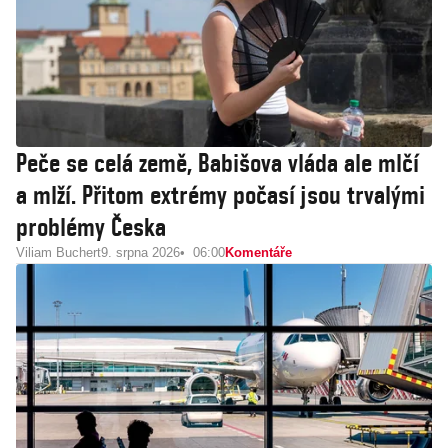
Peče se celá země, Babišova vláda ale mlčí
a mlží. Přitom extrémy počasí jsou trvalými
problémy Česka
Viliam Buchert
9. srpna 2026
06:00
Komentáře