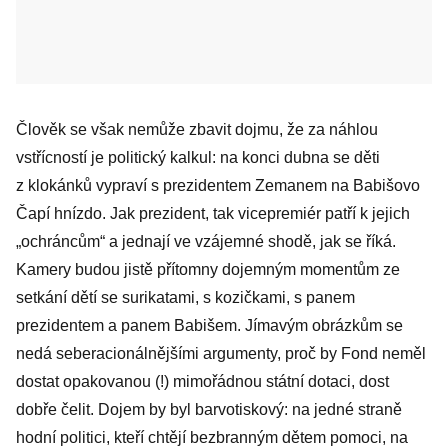
Člověk se však nemůže zbavit dojmu, že za náhlou
vstřícností je politický kalkul: na konci dubna se děti
z klokánků vypraví s prezidentem Zemanem na Babišovo
Čapí hnízdo. Jak prezident, tak vicepremiér patří k jejich
„ochráncům“ a jednají ve vzájemné shodě, jak se říká.
Kamery budou jistě přítomny dojemným momentům ze
setkání dětí se surikatami, s kozičkami, s panem
prezidentem a panem Babišem. Jímavým obrázkům se
nedá seberacionálnějšími argumenty, proč by Fond neměl
dostat opakovanou (!) mimořádnou státní dotaci, dost
dobře čelit. Dojem by byl barvotiskový: na jedné straně
hodní politici, kteří chtějí bezbranným dětem pomoci, na