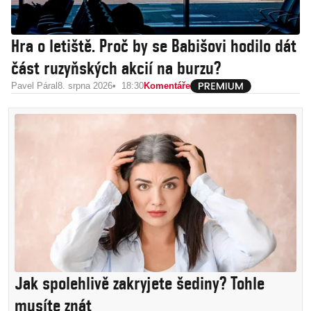
Hra o letiště. Proč by se Babišovi hodilo dát
část ruzyňských akcií na burzu?
Pavel Páral
8. srpna 2026
18:30
Komentáře
Jak spolehlivě zakryjete šediny? Tohle
musíte znát