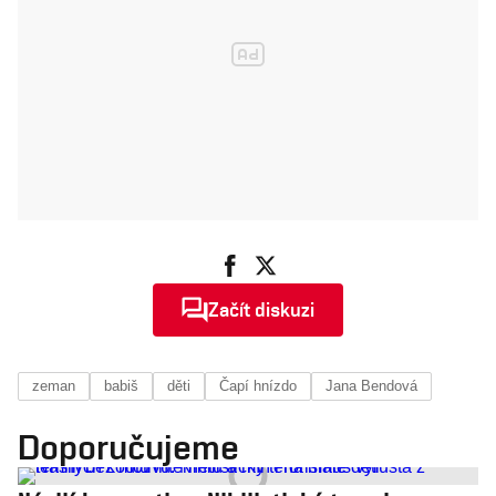
Začít diskuzi
zeman
babiš
děti
Čapí hnízdo
Jana Bendová
Doporučujeme