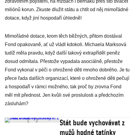
zdravotním pojištění, na mzdách i berňáku přes sto dvacet
miliónů korun. Zkuste dlužit státu a chtít od něj mimořádné
dotace, když jiní hospodaří úhledně!
Mimořádné dotace, krom těch běžných, přitom dostával
Fond opakovaně, ať už vládl kdokoli. Michaela Marksová
tudíž měla pravdu, když další takový extrapříděl peněz
dosud odmítala. Přestože vypadala asociálně, přestože
Fond vykonal v péči o ohrožené děti mnoho dobrého. Je tu
přece řada dalších organizací, které o ohrožené děti pečují
a hospodaří v rámci možného, tak proč by zrovna Fond
měl mít přednost. Jen kvůli své proslulosti a předchozím
zásluhám?
Stát bude vychovávat z
mužů hodné tatínky