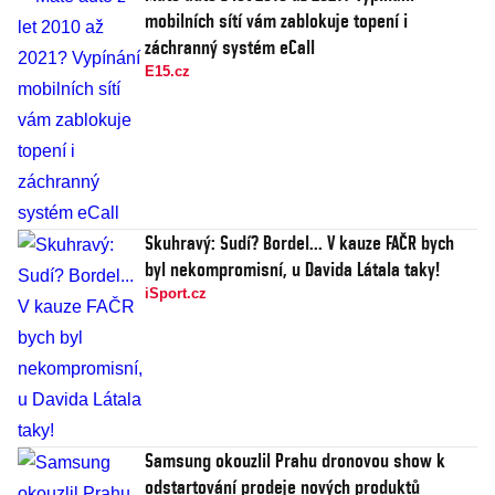
mobilních sítí vám zablokuje topení i
záchranný systém eCall
E15.cz
Skuhravý: Sudí? Bordel... V kauze FAČR bych
byl nekompromisní, u Davida Látala taky!
iSport.cz
Samsung okouzlil Prahu dronovou show k
odstartování prodeje nových produktů