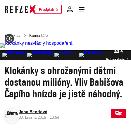
Předplatné
Reflex.cz
Komentáře
4
Fotogalerie
Klokánky s ohroženými dětmi
dostanou milióny. Vliv Babišova
Čapího hnízda je jistě náhodný.
Jana Bendová
0
·
30. března 2016
13:54