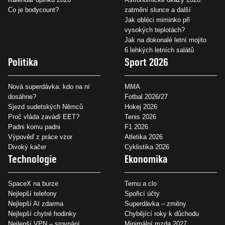
Co je bodycount?
zatmění slunce a další
Jak obléci miminko při
vysokých teplotách?
Jak na dokonalé letní mojito
6 lehkých letních salátů
Politika
Sport 2026
Nová superdávka: kdo na ní
MMA
dosáhne?
Fotbal 2026/27
Sjezd sudetských Němců
Hokej 2026
Proč vláda zavádí EET?
Tenis 2026
Padni komu padni
F1 2026
Výpověď z práce vzor
Atletika 2026
Divoký kačer
Cyklistika 2026
Technologie
Ekonomika
SpaceX na burze
Temu a clo
Nejlepší telefony
Spořicí účty
Nejlepší AI zdarma
Superdávka – změny
Nejlepší chytré hodinky
Chybějící roky k důchodu
Nejlepší VPN – srovnání
Minimální mzda 2027