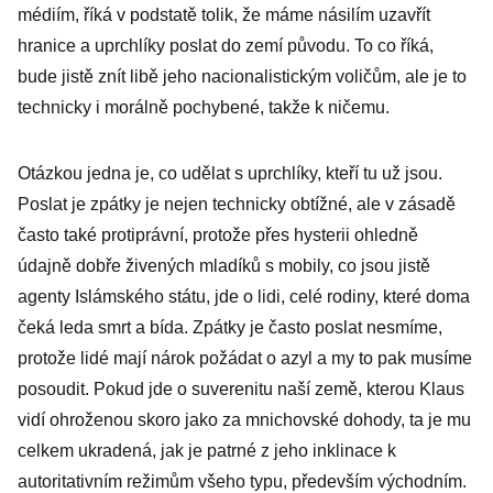
médiím, říká v podstatě tolik, že máme násilím uzavřít
hranice a uprchlíky poslat do zemí původu. To co říká,
bude jistě znít libě jeho nacionalistickým voličům, ale je to
technicky i morálně pochybené, takže k ničemu.
Otázkou jedna je, co udělat s uprchlíky, kteří tu už jsou.
Poslat je zpátky je nejen technicky obtížné, ale v zásadě
často také protiprávní, protože přes hysterii ohledně
údajně dobře živených mladíků s mobily, co jsou jistě
agenty Islámského státu, jde o lidi, celé rodiny, které doma
čeká leda smrt a bída. Zpátky je často poslat nesmíme,
protože lidé mají nárok požádat o azyl a my to pak musíme
posoudit. Pokud jde o suverenitu naší země, kterou Klaus
vidí ohroženou skoro jako za mnichovské dohody, ta je mu
celkem ukradená, jak je patrné z jeho inklinace k
autoritativním režimům všeho typu, především východním.