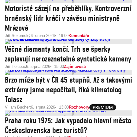
Motoristé sázejí na přeběhlíky. Kontroverzní
brněnský lídr kráčí v závěsu ministryně
Mrázové
Jiří Sezemský
6. srpna 2026
16:00
Komentáře
Věčné diamanty končí. Trh se šperky
zaplavují nerozeznatelné syntetické kameny
Jiří Holubec
6. srpna 2026
15:00
Zajímavosti
Brzo může být v ČR 45 stupňů. Až s takovými
extrémy jsme nepočítali, říká klimatolog
Tolasz
Viliam Buchert
6. srpna 2026
13:00
Rozhovory
Praha roku 1975: Jak vypadalo hlavní město
Československa bez turistů?