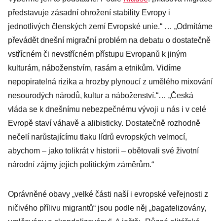
představuje zásadní ohrožení stability Evropy i
jednotlivých členských zemí Evropské unie.“ … „Odmítáme
převádět dnešní migrační problém na debatu o dostatečně
vstřícném či nevstřícném přístupu Evropanů k jiným
kulturám, náboženstvím, rasám a etnikům. Vidíme
nepopiratelná rizika a hrozby plynoucí z umělého mixování
nesourodých národů, kultur a náboženství.“… „Česká
vláda se k dnešnímu nebezpečnému vývoji u nás i v celé
Evropě staví váhavě a alibisticky. Dostatečně rozhodně
nečelí narůstajícímu tlaku lídrů evropských velmocí,
abychom – jako tolikrát v historii – obětovali své životní
národní zájmy jejich politickým záměrům.“
Oprávněné obavy „velké části naší i evropské veřejnosti z
ničivého přílivu migrantů“ jsou podle něj „bagatelizovány,