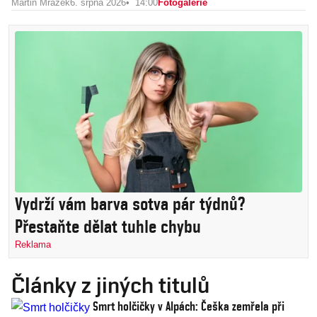
Martin Mrázek
6. srpna 2026
14:00
Fotogalerie
Vydrží vám barva sotva pár týdnů?
Přestaňte dělat tuhle chybu
Reklama
Články z jiných titulů
Smrt holčičky v Alpách: Češka zemřela při