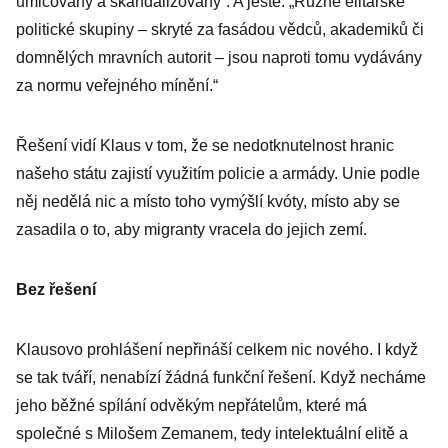
umlčovány a skandalizovány“. A ještě: „Různé elitářské
politické skupiny – skryté za fasádou vědců, akademiků či
domnělých mravních autorit – jsou naproti tomu vydávány
za normu veřejného mínění.“
Řešení vidí Klaus v tom, že se nedotknutelnost hranic
našeho státu zajistí využitím policie a armády. Unie podle
něj nedělá nic a místo toho vymýšlí kvóty, místo aby se
zasadila o to, aby migranty vracela do jejich zemí.
Bez řešení
Klausovo prohlášení nepřináší celkem nic nového. I když
se tak tváří, nenabízí žádná funkční řešení. Když necháme
jeho běžné spílání odvěkým nepřátelům, které má
společné s Milošem Zemanem, tedy intelektuální elitě a