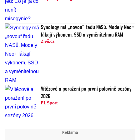
Synology má „novou“ řadu NASů. Modely Neo+
lákají výkonem, SSD a vyměnitelnou RAM
Živě.cz
Vítězové a poražení po první polovině sezóny
2026
F1 Sport