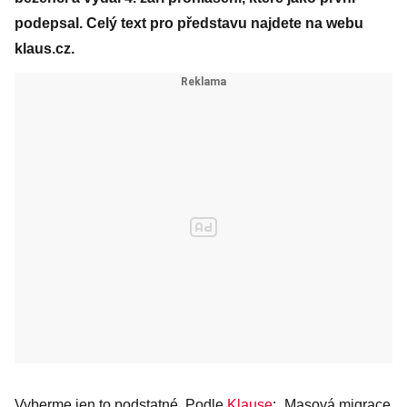
podepsal. Celý text pro představu najdete na webu
klaus.cz.
Vyberme jen to podstatné. Podle
Klause
: „Masová migrace