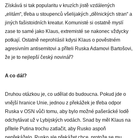
Získává si tak popularitu v kruzích jistě vzdálených
„elitám“, třeba u stoupenců všelijakých „dělnických stran“ a
jiných fašistoidních kreatur. Komunisté si ostatně myslí
zase to samé jako Klaus, extremisté se nakonec vždycky
potkají. Ostatně neprohlásil kdysi Klaus o pověstném
agresivním antisemitovi a příteli Ruska Adamovi Bartošovi,
že je to nejlepší český novinář?
A co dál?
Druhou otázkou je, co udělat do budoucna. Pokud jde o
vnější hranice Unie, jednou z překážek je třeba odpor
Ruska v OSN vůči tomu, aby bylo možné pašerácké lodě
odchytávat už v Lybijských vodách. Snad by měl Klaus na
přítele Putina trochu zatlačit, aby Rusko aspoň
nepřekáželo. Rusko ale překážet chce, protože se mu