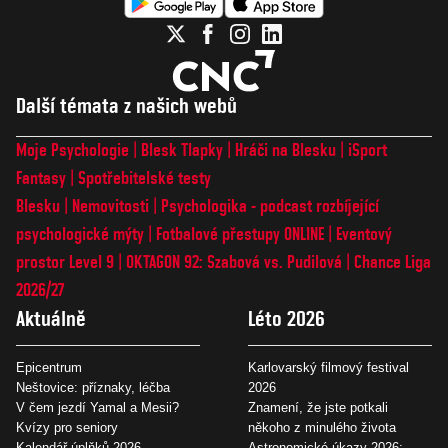
Další témata z našich webů
Moje Psychologie
Blesk Tlapky
Hráči na Blesku
iSport
Fantasy
Spotřebitelské testy
Blesku
Nemovitosti
Psychologika - podcast rozbíjející
psychologické mýty
Fotbalové přestupy ONLINE
Eventový
prostor Level 9
OKTAGON 92: Szabová vs. Pudilová
Chance Liga
2026/27
Aktuálně
Léto 2026
Epicentrum
Karlovarský filmový festival
Neštovice: příznaky, léčba
2026
V čem jezdí Yamal a Mesii?
Znamení, že jste potkali
Kvízy pro seniory
někoho z minulého života
Kalendář úplňků 2026
Astronomické úkazy 2026: