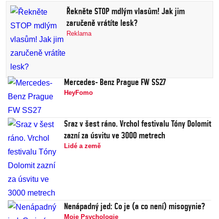
Řekněte STOP mdlým vlasům! Jak jim
zaručeně vrátíte lesk?
Reklama
Mercedes- Benz Prague FW SS27
HeyFomo
Sraz v šest ráno. Vrchol festivalu Tóny Dolomit
zazní za úsvitu ve 3000 metrech
Lidé a země
Nenápadný jed: Co je (a co není) misogynie?
Moje Psychologie