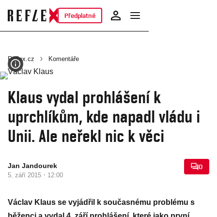
Předplatné
Reflex.cz
Komentáře
Klaus vydal prohlášení k
uprchlíkům, kde napadl vládu i
Unii. Ale neřekl nic k věci
Jan Jandourek
0
·
5. září 2015
12:00
Václav Klaus se vyjádřil k současnému problému s
běženci a vydal 4. září prohlášení, které jako první