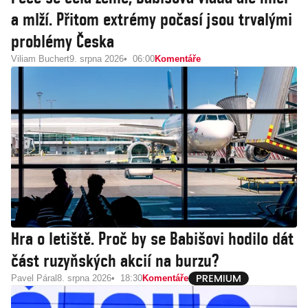
a mlží. Přitom extrémy počasí jsou trvalými
problémy Česka
Viliam Buchert
9. srpna 2026
06:00
Komentáře
Hra o letiště. Proč by se Babišovi hodilo dát
část ruzyňských akcií na burzu?
Pavel Páral
8. srpna 2026
18:30
Komentáře