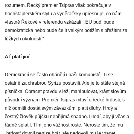
rozumem. Řecký premiér Tsipras však pokračuje v
hochštaplerském stylu a vyděračsky upřesňuje, co nám
vlastně Řekové v referendu vzkázali: „EU bud' bude
demokratická nebo bude čelit velkým potížím s přežitím za
těžkých okolností.“
Ať platí jiní
Demokracií se často ohánějí i naši komunisté. Ti se
ostatně za chrabrou Syrizu postavili. Ale je to stále stejná
písnička: Obracet pravdu v lež, manipulovat, krást slovům
původní význam. Premiér Tsipras mluví o řecké hrdosti, s
níž odmítli dostát svým závazkům, platit dluhy. Hrdý a
čestný člověk půjčku nepřijímá snadno. Hledí, aby ji včas a
řádně splatil. Tím jeho vážnost roste. Neroste tím, že mu
„hrdost“ dovolí peníze brát, ale nedovolí mu je vracet.