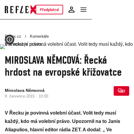
Předplatné
Reflex.cz
Komentáře
MIROSLAVA NĚMCOVÁ: Řecká
hrdost na evropské křižovatce
Miroslava Němcová
0
·
9. července 2015
10:00
V Řecku je povinná volební účast. Volit tedy musí
každý, kdo má volební právo. Upozornil na to Janis
Aliapulios, hlavní editor rádia ZET. A dodal: „ Ve