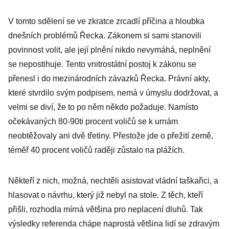
V tomto sdělení se ve zkratce zrcadlí příčina a hloubka
dnešních problémů Řecka. Zákonem si sami stanovili
povinnost volit, ale její plnění nikdo nevymáhá, neplnění
se nepostihuje. Tento vnitrostátní postoj k zákonu se
přenesl i do mezinárodních závazků Řecka. Právní akty,
které stvrdilo svým podpisem, nemá v úmyslu dodržovat, a
velmi se diví, že to po něm někdo požaduje. Namísto
očekávaných 80-90ti procent voličů se k urnám
neobtěžovaly ani dvě třetiny. Přestože jde o přežití země,
téměř 40 procent voličů raději zůstalo na plážích.
Někteří z nich, možná, nechtěli asistovat vládní taškařici, a
hlasovat o návrhu, který již nebyl na stole. Z těch, kteří
přišli, rozhodla mírná většina pro neplacení dluhů. Tak
výsledky referenda chápe naprostá většina lidí se zdravým