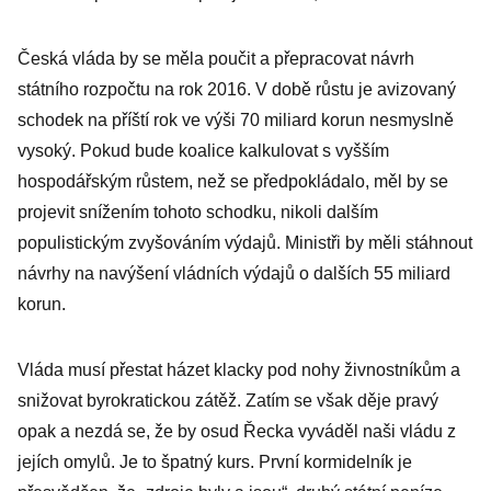
Česká vláda by se měla poučit a přepracovat návrh
státního rozpočtu na rok 2016. V době růstu je avizovaný
schodek na příští rok ve výši 70 miliard korun nesmyslně
vysoký. Pokud bude koalice kalkulovat s vyšším
hospodářským růstem, než se předpokládalo, měl by se
projevit snížením tohoto schodku, nikoli dalším
populistickým zvyšováním výdajů. Ministři by měli stáhnout
návrhy na navýšení vládních výdajů o dalších 55 miliard
korun.
Vláda musí přestat házet klacky pod nohy živnostníkům a
snižovat byrokratickou zátěž. Zatím se však děje pravý
opak a nezdá se, že by osud Řecka vyváděl naši vládu z
jejích omylů. Je to špatný kurs. První kormidelník je