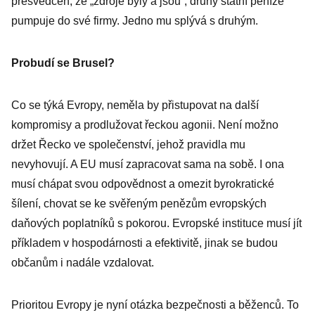
přesvědčen, že „zdroje byly a jsou“, druhý státní peníze
pumpuje do své firmy. Jedno mu splývá s druhým.
Probudí se Brusel?
Co se týká Evropy, neměla by přistupovat na další
kompromisy a prodlužovat řeckou agonii. Není možno
držet Řecko ve společenství, jehož pravidla mu
nevyhovují. A EU musí zapracovat sama na sobě. I ona
musí chápat svou odpovědnost a omezit byrokratické
šílení, chovat se ke svěřeným penězům evropských
daňových poplatníků s pokorou. Evropské instituce musí jít
příkladem v hospodárnosti a efektivitě, jinak se budou
občanům i nadále vzdalovat.
Prioritou Evropy je nyní otázka bezpečnosti a běženců. To