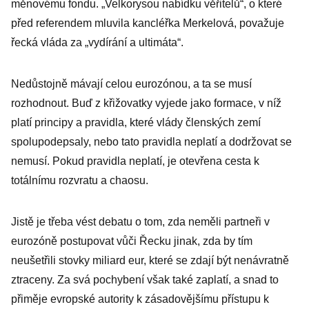
měnovému fondu. „Velkorysou nabídku věřitelů“, o které
před referendem mluvila kancléřka Merkelová, považuje
řecká vláda za „vydírání a ultimáta“.
Nedůstojně mávají celou eurozónou, a ta se musí
rozhodnout. Buď z křižovatky vyjede jako formace, v níž
platí principy a pravidla, které vlády členských zemí
spolupodepsaly, nebo tato pravidla neplatí a dodržovat se
nemusí. Pokud pravidla neplatí, je otevřena cesta k
totálnímu rozvratu a chaosu.
Jistě je třeba vést debatu o tom, zda neměli partneři v
eurozóně postupovat vůči Řecku jinak, zda by tím
neušetřili stovky miliard eur, které se zdají být nenávratně
ztraceny. Za svá pochybení však také zaplatí, a snad to
přiměje evropské autority k zásadovějšímu přístupu k