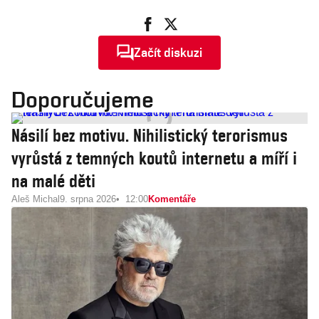
Začít diskuzi
Doporučujeme
Násilí bez motivu. Nihilistický terorismus
vyrůstá z temných koutů internetu a míří i
na malé děti
Aleš Michal
9. srpna 2026
12:00
Komentáře