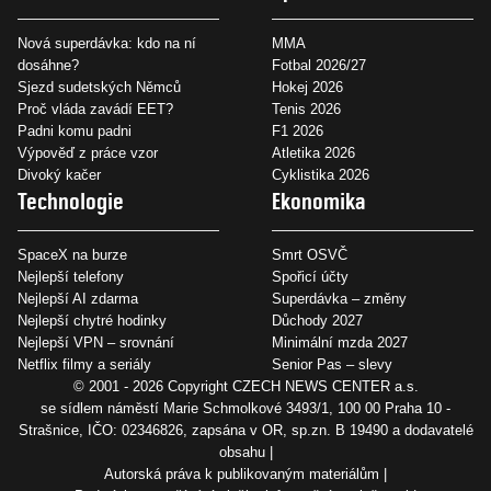
Nová superdávka: kdo na ní
MMA
dosáhne?
Fotbal 2026/27
Sjezd sudetských Němců
Hokej 2026
Proč vláda zavádí EET?
Tenis 2026
Padni komu padni
F1 2026
Výpověď z práce vzor
Atletika 2026
Divoký kačer
Cyklistika 2026
Technologie
Ekonomika
SpaceX na burze
Smrt OSVČ
Nejlepší telefony
Spořicí účty
Nejlepší AI zdarma
Superdávka – změny
Nejlepší chytré hodinky
Důchody 2027
Nejlepší VPN – srovnání
Minimální mzda 2027
Netflix filmy a seriály
Senior Pas – slevy
© 2001 - 2026 Copyright
CZECH NEWS CENTER a.s.
se sídlem náměstí Marie Schmolkové 3493/1, 100 00 Praha 10 -
Strašnice, IČO: 02346826, zapsána v OR, sp.zn. B 19490 a dodavatelé
obsahu
Autorská práva k publikovaným materiálům