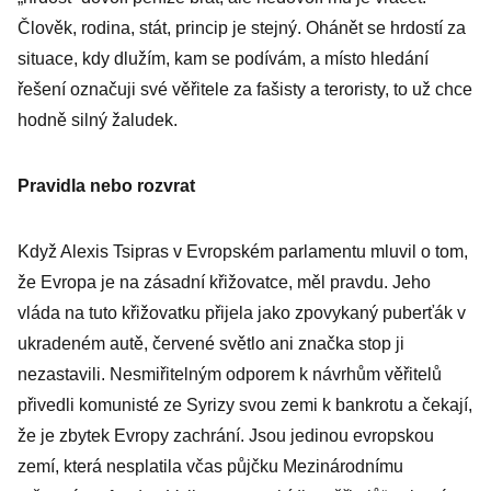
Člověk, rodina, stát, princip je stejný. Ohánět se hrdostí za
situace, kdy dlužím, kam se podívám, a místo hledání
řešení označuji své věřitele za fašisty a teroristy, to už chce
hodně silný žaludek.
Pravidla nebo rozvrat
Když Alexis Tsipras v Evropském parlamentu mluvil o tom,
že Evropa je na zásadní křižovatce, měl pravdu. Jeho
vláda na tuto křižovatku přijela jako zpovykaný puberťák v
ukradeném autě, červené světlo ani značka stop ji
nezastavili. Nesmiřitelným odporem k návrhům věřitelů
přivedli komunisté ze Syrizy svou zemi k bankrotu a čekají,
že je zbytek Evropy zachrání. Jsou jedinou evropskou
zemí, která nesplatila včas půjčku Mezinárodnímu