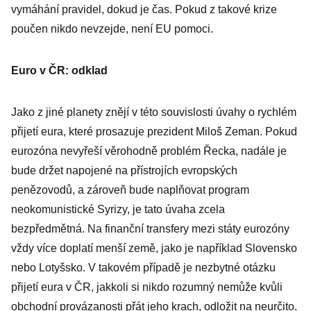
vymáhání pravidel, dokud je čas. Pokud z takové krize
poučen nikdo nevzejde, není EU pomoci.
Euro v ČR: odklad
Jako z jiné planety znějí v této souvislosti úvahy o rychlém
přijetí eura, které prosazuje prezident Miloš Zeman. Pokud
eurozóna nevyřeší věrohodně problém Řecka, nadále je
bude držet napojené na přístrojích evropských
penězovodů, a zároveň bude naplňovat program
neokomunistické Syrizy, je tato úvaha zcela
bezpředmětná. Na finanční transfery mezi státy eurozóny
vždy více doplatí menší země, jako je například Slovensko
nebo Lotyšsko. V takovém případě je nezbytné otázku
přijetí eura v ČR, jakkoli si nikdo rozumný nemůže kvůli
obchodní provázanosti přát jeho krach, odložit na neurčito.