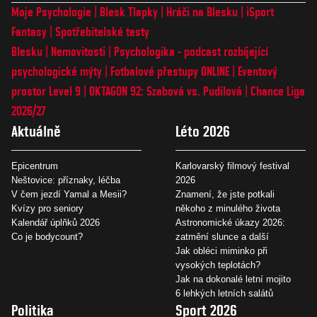
Moje Psychologie
Blesk Tlapky
Hráči na Blesku
iSport
Fantasy
Spotřebitelské testy
Blesku
Nemovitosti
Psychologika - podcast rozbíjející
psychologické mýty
Fotbalové přestupy ONLINE
Eventový
prostor Level 9
OKTAGON 92: Szabová vs. Pudilová
Chance Liga
2026/27
Aktuálně
Léto 2026
Epicentrum
Karlovarský filmový festival
Neštovice: příznaky, léčba
2026
V čem jezdí Yamal a Mesii?
Znamení, že jste potkali
Kvízy pro seniory
někoho z minulého života
Kalendář úplňků 2026
Astronomické úkazy 2026:
Co je bodycount?
zatmění slunce a další
Jak obléci miminko při
vysokých teplotách?
Jak na dokonalé letní mojito
6 lehkých letních salátů
Politika
Sport 2026