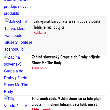
Jak vybrat barvu, která vám bude slušet?
Tohle je rozhodující
Reklama
Začíná slovenský Grape a do Prahy přijede
Show Me The Body
HeyFomo
Filip Vondrášek: V Jižní Americe si lidé plují
životem mnohem lehčeji, věci tolik neřeší
Lidé a země