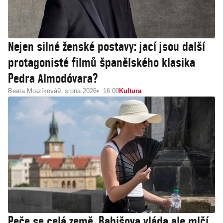
Nejen silné ženské postavy: jací jsou další
protagonisté filmů španělského klasika
Pedra Almodóvara?
Beata Mrazíková
9. srpna 2026
16:00
Kultura
Peče se celá země, Babišova vláda ale mlčí