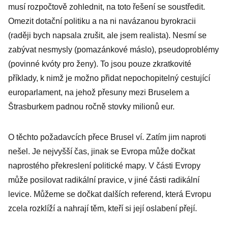
musí rozpočtově zohlednit, na toto řešení se soustředit.
Omezit dotační politiku a na ni navázanou byrokracii
(raději bych napsala zrušit, ale jsem realista). Nesmí se
zabývat nesmysly (pomazánkové máslo), pseudoproblémy
(povinné kvóty pro ženy). To jsou pouze zkratkovité
příklady, k nimž je možno přidat nepochopitelný cestující
europarlament, na jehož přesuny mezi Bruselem a
Štrasburkem padnou ročně stovky milionů eur.
O těchto požadavcích přece Brusel ví. Zatím jim naproti
nešel. Je nejvyšší čas, jinak se Evropa může dočkat
naprostého překreslení politické mapy. V části Evropy
může posilovat radikální pravice, v jiné části radikální
levice. Můžeme se dočkat dalších referend, která Evropu
zcela rozklíží a nahrají těm, kteří si její oslabení přejí.