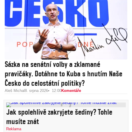
Sázka na senátní volby a zklamané
pravičáky. Dotáhne to Kuba s hnutím Naše
Česko do celostátní politiky?
Aleš Michal
8. srpna 2026
12:00
Komentáře
Jak spolehlivě zakryjete šediny? Tohle
musíte znát
Reklama