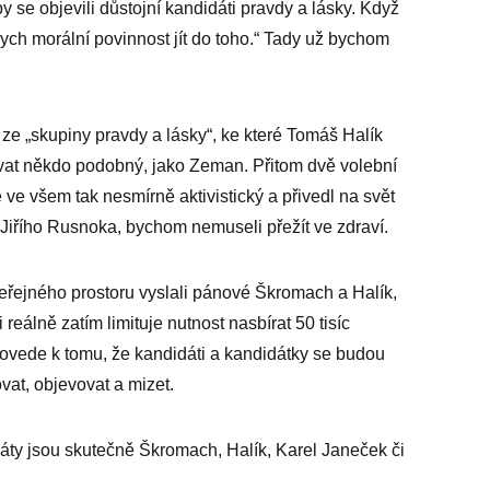
y se objevili důstojní kandidáti pravdy a lásky. Když
bych morální povinnost jít do toho.“ Tady už bychom
 „skupiny pravdy a lásky“, ke které Tomáš Halík
ovat někdo podobný, jako Zeman. Přitom dvě volební
ve všem tak nesmírně aktivistický a přivedl na svět
Jiřího Rusnoka, bychom nemuseli přežít ve zdraví.
 veřejného prostoru vyslali pánové Škromach a Halík,
 reálně zatím limituje nutnost nasbírat 50 tisíc
povede k tomu, že kandidáti a kandidátky se budou
ovat, objevovat a mizet.
áty jsou skutečně Škromach, Halík, Karel Janeček či