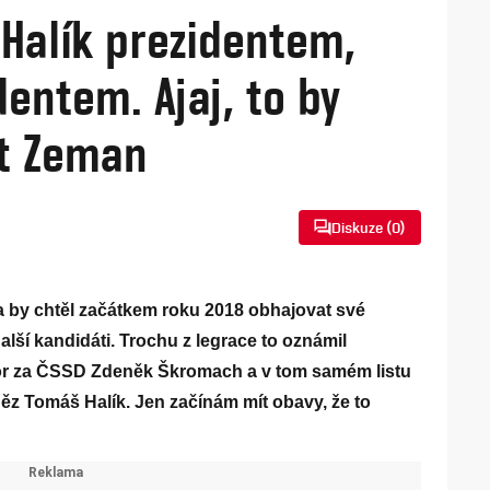
 Halík prezidentem,
entem. Ajaj, to by
t Zeman
Diskuze (
0
)
a by chtěl začátkem roku 2018 obhajovat své
další kandidáti. Trochu z legrace to oznámil
or za ČSSD Zdeněk Škromach a v tom samém listu
ěz Tomáš Halík. Jen začínám mít obavy, že to