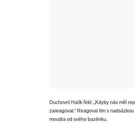
Duchovní Halík řekl: „Kdyby nás měl re
zareagovat.“ Reagoval tím s nadsázkou n
moudra od svého bazénku.