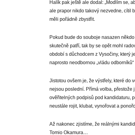
Halík pak ještě ale dodal: „Modlím se, ab
ale prapor nikdo takový nezvedne, cítil 
měli pořádně zbystřit.
Pokud bude do souboje nasazen někdo ze
skutečně patří, tak by se opět mohl rad
období s důchodcem z Vysočiny, který je 
naprosto neodbornou „vládu odborníků“ 
Jistotou ovšem je, že výstřely, které do
nejsou poslední. Přímá volba, přestože ji
ověřitelných podpisů pod kandidaturu, 
neustále rojit, klubat, vynořovat a ponoř
Až nakonec zjistíme, že reálnými kandid
Tomio Okamura…