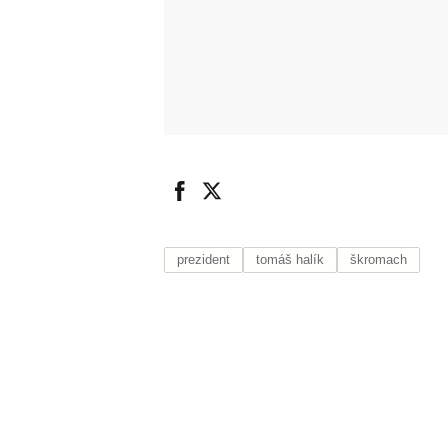
prezident
tomáš halík
škromach