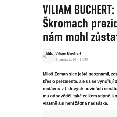
VILIAM BUCHERT:
Škromach prezid
nám mohl zůsta
Viliam Buchert
·
4. srpna 2014
17:30
Miloš Zeman sice ještě neoznámil, zd
křeslo prezidenta, ale už se vynořují 
nedávno v Lidových novinách senát
mu odpověděl, také celkem vtipně, kn
vlastně ani není žádná nadsázka.