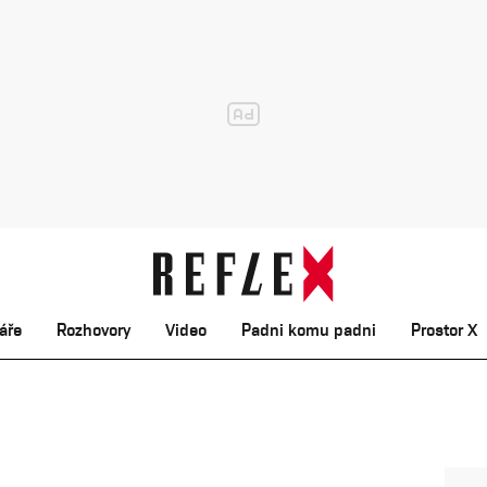
áře
Rozhovory
Video
Padni komu padni
Prostor X