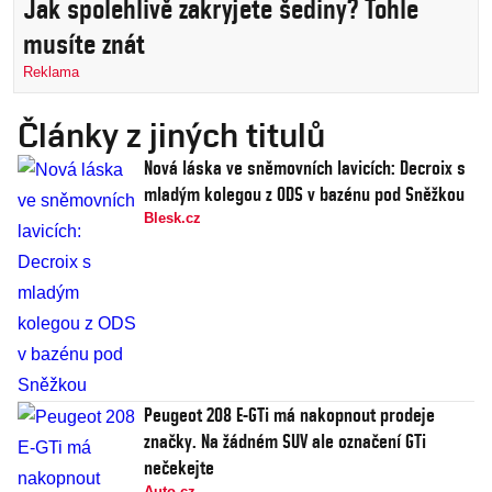
Jak spolehlivě zakryjete šediny? Tohle
musíte znát
Reklama
Články z jiných titulů
Nová láska ve sněmovních lavicích: Decroix s
mladým kolegou z ODS v bazénu pod Sněžkou
Blesk.cz
Peugeot 208 E-GTi má nakopnout prodeje
značky. Na žádném SUV ale označení GTi
nečekejte
Auto.cz