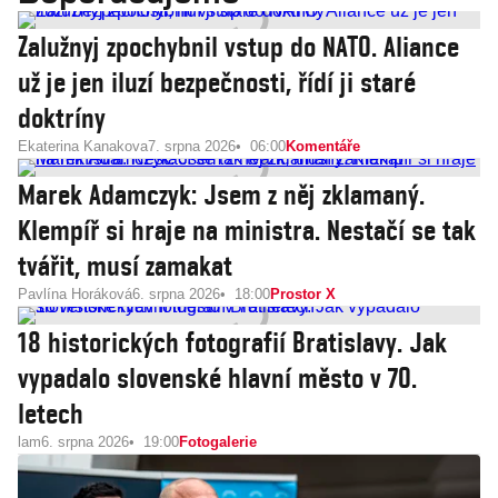
Zalužnyj zpochybnil vstup do NATO. Aliance
už je jen iluzí bezpečnosti, řídí ji staré
doktríny
Ekaterina Kanakova
7. srpna 2026
06:00
Komentáře
Marek Adamczyk: Jsem z něj zklamaný.
Klempíř si hraje na ministra. Nestačí se tak
tvářit, musí zamakat
Pavlína Horáková
6. srpna 2026
18:00
Prostor X
18 historických fotografií Bratislavy. Jak
vypadalo slovenské hlavní město v 70.
letech
lam
6. srpna 2026
19:00
Fotogalerie