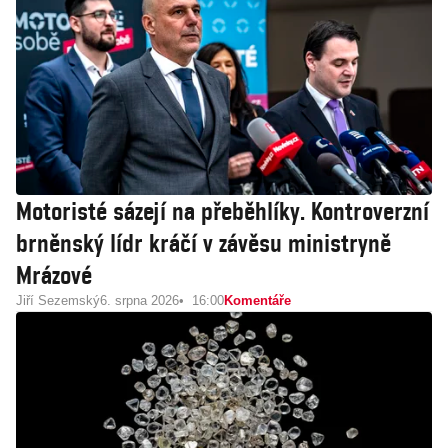
Motoristé sázejí na přeběhlíky. Kontroverzní
brněnský lídr kráčí v závěsu ministryně
Mrázové
Jiří Sezemský
6. srpna 2026
16:00
Komentáře