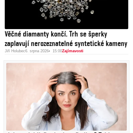
Věčné diamanty končí. Trh se šperky
zaplavují nerozeznatelné syntetické kameny
Jiří Holubec
6. srpna 2026
15:00
Zajímavosti