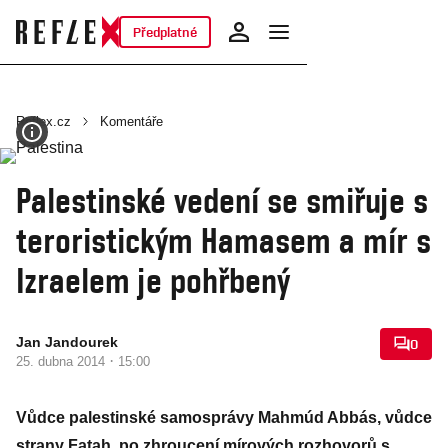
Předplatné
Reflex.cz
Komentáře
Palestinské vedení se smiřuje s
teroristickým Hamasem a mír s
Izraelem je pohřbený
Jan Jandourek
0
·
25. dubna 2014
15:00
Vůdce palestinské samosprávy Mahmúd Abbás, vůdce
strany Fatah, po zhroucení mírových rozhovorů s