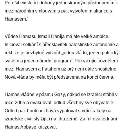
Porušil existující dohody jednostranným přistoupením k
mezinárodním smlouvám a pak vytvořením aliance s
Hamasem.“
Vůdce Hamasu Ismail Haníja má ale velké ambice.
Inicioval setkání s představiteli palestinské autonomie a
řekl, že je nezbytné vytvořit „jednu vládu, jeden politický
systém a jeden národní program“. Pokračující rozdělení
mezi Hamasem a Fatahem už prý není dále snesitelné.
Nová vláda by měla být představena na konci června.
Hamas vládne v pásmu Gazy, odkud se Izraelci stáhli v
roce 2005 a evakuovali odtud všechny své obyvatele.
Odtud pak hnutí nechává vypalovat smrtící rakety na
izraelské civilisty žijící na jihu země. Za mírová jednání
Hamas Abbase kritizoval.