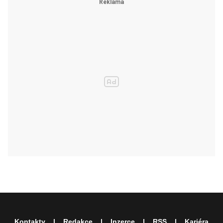
Kontakty
Redakce
Inzerce
RSS
Kariéra