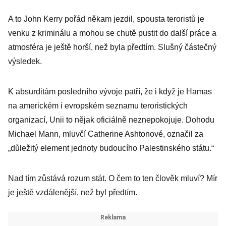
A to John Kerry pořád někam jezdil, spousta teroristů je
venku z kriminálu a mohou se chutě pustit do další práce a
atmosféra je ještě horší, než byla předtím. Slušný částečný
výsledek.
K absurditám posledního vývoje patří, že i když je Hamas
na americkém i evropském seznamu teroristických
organizací, Unii to nějak oficiálně neznepokojuje. Dohodu
Michael Mann, mluvčí Catherine Ashtonové, označil za
„důležitý element jednoty budoucího Palestinského státu.“
Nad tím zůstává rozum stát. O čem to ten člověk mluví? Mír
je ještě vzdálenější, než byl předtím.