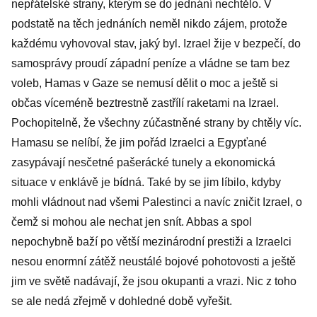
nepřátelské strany, kterým se do jednání nechtělo. V
podstatě na těch jednáních neměl nikdo zájem, protože
každému vyhovoval stav, jaký byl. Izrael žije v bezpečí, do
samosprávy proudí západní peníze a vládne se tam bez
voleb, Hamas v Gaze se nemusí dělit o moc a ještě si
občas víceméně beztrestně zastřílí raketami na Izrael.
Pochopitelně, že všechny zúčastněné strany by chtěly víc.
Hamasu se nelíbí, že jim pořád Izraelci a Egypťané
zasypávají nesčetné pašerácké tunely a ekonomická
situace v enklávě je bídná. Také by se jim líbilo, kdyby
mohli vládnout nad všemi Palestinci a navíc zničit Izrael, o
čemž si mohou ale nechat jen snít. Abbas a spol
nepochybně baží po větší mezinárodní prestiži a Izraelci
nesou enormní zátěž neustálé bojové pohotovosti a ještě
jim ve světě nadávají, že jsou okupanti a vrazi. Nic z toho
se ale nedá zřejmě v dohledné době vyřešit.