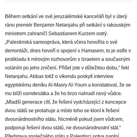
Během setkání ve své jeruzalémské kanceláři byl v úterý
ráno premiér Benjamin Netanjahu při setkání s rakouským
ministrem zahraničí Sebastianem Kurzem ostrý.
„Palestinská samospráva, která včera hovořila o své
demontáži, dnes hovoří o spojení s Hamasem, to je ostře v
protikladu k mírovým rozhovorům s Izraelem a současným
voláním po jeho zničení. Přišel jste v důležitou dobu,“ řekl
Netanjahu. Abbas totiž o víkendu poskytl interview
egyptskému deníku Al-Masry Al-Youm a konstatoval, že se
mu blíží osmdesátka a že ho brzo nahradí nový vůdce.
„Mladší generace cítí, že řešení vydcházející z koncepce
dvou států se protahuje a místo toho se kloní k řešení
dvounárdnostního státu. Nicméně pokud jsem vůdcem,
podporuji řešení dvou států, ne dvounárodnostní stát.“
Představa společného státu s Palestinci sotva naplní