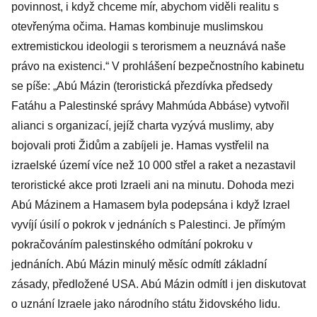
povinnost, i když chceme mír, abychom viděli realitu s
otevřenýma očima. Hamas kombinuje muslimskou
extremistickou ideologii s terorismem a neuznává naše
právo na existenci.“ V prohlášení bezpečnostního kabinetu
se píše: „Abú Mázin (teroristická přezdívka předsedy
Fatáhu a Palestinské správy Mahmúda Abbáse) vytvořil
alianci s organizací, jejíž charta vyzývá muslimy, aby
bojovali proti Židům a zabíjeli je. Hamas vystřelil na
izraelské území více než 10 000 střel a raket a nezastavil
teroristické akce proti Izraeli ani na minutu. Dohoda mezi
Abú Mázinem a Hamasem byla podepsána i když Izrael
vyvíjí úsilí o pokrok v jednáních s Palestinci. Je přímým
pokračováním palestinského odmítání pokroku v
jednáních. Abú Mázin minulý měsíc odmítl základní
zásady, předložené USA. Abú Mázin odmítl i jen diskutovat
o uznání Izraele jako národního státu židovského lidu.