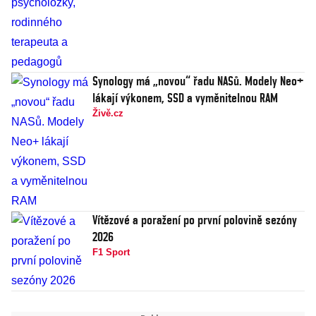
Synology má „novou“ řadu NASů. Modely Neo+
lákají výkonem, SSD a vyměnitelnou RAM
Živě.cz
Vítězové a poražení po první polovině sezóny
2026
F1 Sport