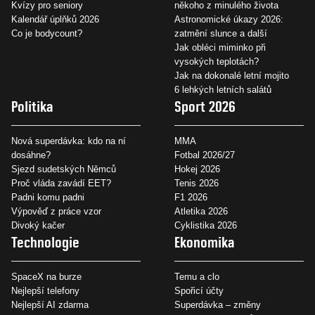
Kvízy pro seniory
někoho z minulého života
Kalendář úplňků 2026
Astronomické úkazy 2026:
Co je bodycount?
zatmění slunce a další
Jak obléci miminko při
vysokých teplotách?
Jak na dokonalé letní mojito
6 lehkých letních salátů
Politika
Sport 2026
Nová superdávka: kdo na ní
MMA
dosáhne?
Fotbal 2026/27
Sjezd sudetských Němců
Hokej 2026
Proč vláda zavádí EET?
Tenis 2026
Padni komu padni
F1 2026
Výpověď z práce vzor
Atletika 2026
Divoký kačer
Cyklistika 2026
Technologie
Ekonomika
SpaceX na burze
Temu a clo
Nejlepší telefony
Spořicí účty
Nejlepší AI zdarma
Superdávka – změny