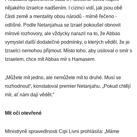
nějakého Izraelce nadšením. I cizinci vidí, jak jsou obě
části země a mentality obou národů - mírně řečeno -
odlišné. Podle Netanjahua se Izrael pokoušel obnovit
mírové rozhovory, ale vždycky narazil na to, že Abbas
vymyslel další dodatečné podmínky, o kterých věděl, že je
Izraelci nemohou přijmout. Místo toho, aby usiloval o smír s
Izraelem, chce mít Abbas mír s Hamasem.
„Můžete mít jedno, ale nemůžete mít to druhé. Musí se
rozhodnout“, konstatoval premier Netanjahu. „Pokud chtějí
mír, ať nám dají vědět.“
Mít oči otevřené
Ministryně spravedlnosti Cipi Livni prohlásila: „Máme