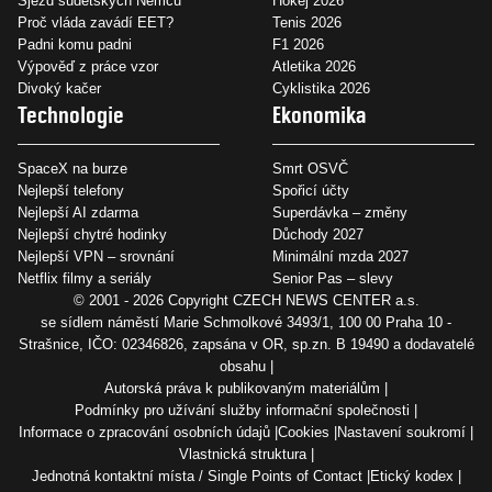
Sjezd sudetských Němců
Hokej 2026
Proč vláda zavádí EET?
Tenis 2026
Padni komu padni
F1 2026
Výpověď z práce vzor
Atletika 2026
Divoký kačer
Cyklistika 2026
Technologie
Ekonomika
SpaceX na burze
Smrt OSVČ
Nejlepší telefony
Spořicí účty
Nejlepší AI zdarma
Superdávka – změny
Nejlepší chytré hodinky
Důchody 2027
Nejlepší VPN – srovnání
Minimální mzda 2027
Netflix filmy a seriály
Senior Pas – slevy
© 2001 - 2026 Copyright
CZECH NEWS CENTER a.s.
se sídlem náměstí Marie Schmolkové 3493/1, 100 00 Praha 10 -
Strašnice, IČO: 02346826, zapsána v OR, sp.zn. B 19490 a dodavatelé
obsahu
Autorská práva k publikovaným materiálům
Podmínky pro užívání služby informační společnosti
Informace o zpracování osobních údajů
Cookies
Nastavení soukromí
Vlastnická struktura
Jednotná kontaktní místa / Single Points of Contact
Etický kodex