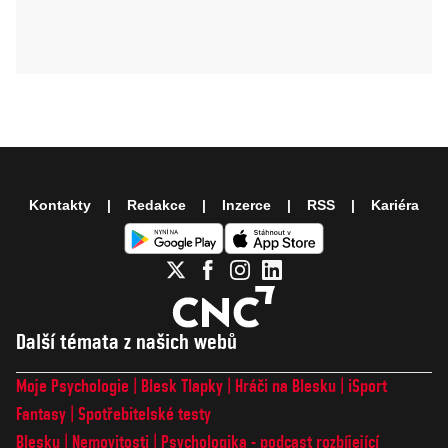
Kontakty
Redakce
Inzerce
RSS
Kariéra
Další témata z našich webů
Moje Psychologie
Blesk Tlapky
Hráči na Blesku
iSport
Fantasy
Spotřebitelské testy
Blesku
Nemovitosti
Psychologika - podcast rozbíjející