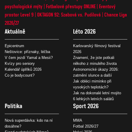
psychologické mýty
Fotbalové přestupy ONLINE
Eventový
prostor Level 9
OKTAGON 92: Szabová vs. Pudilová
Chance Liga
2026/27
Aktuálně
Léto 2026
Epicentrum
Karlovarský filmový festival
Neštovice: příznaky, léčba
2026
V čem jezdí Yamal a Mesii?
Znamení, že jste potkali
Kvízy pro seniory
někoho z minulého života
Kalendář úplňků 2026
Astronomické úkazy 2026:
Co je bodycount?
zatmění slunce a další
Jak obléci miminko při
vysokých teplotách?
Jak na dokonalé letní mojito
6 lehkých letních salátů
Politika
Sport 2026
Nová superdávka: kdo na ní
MMA
dosáhne?
Fotbal 2026/27