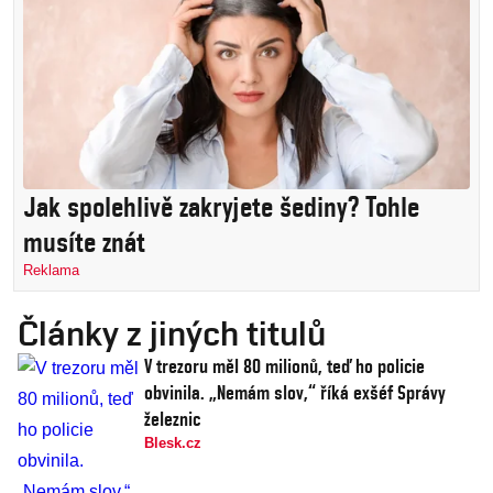
Jak spolehlivě zakryjete šediny? Tohle
musíte znát
Reklama
Články z jiných titulů
V trezoru měl 80 milionů, teď ho policie
obvinila. „Nemám slov,“ říká exšéf Správy
železnic
Blesk.cz