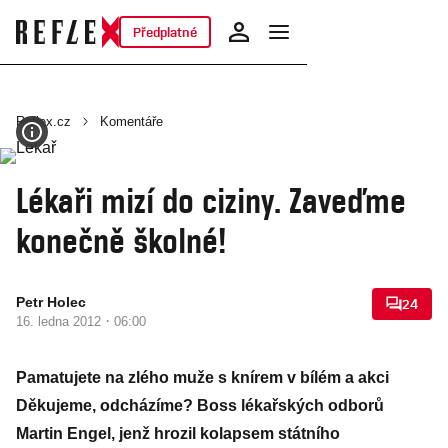
Předplatné
Reflex.cz
Komentáře
Lékaři mizí do ciziny. Zaveďme
konečně školné!
Petr Holec
24
·
16. ledna 2012
06:00
Pamatujete na zlého muže s knírem v bílém a akci
Děkujeme, odcházíme? Boss lékařských odborů
Martin Engel, jenž hrozil kolapsem státního