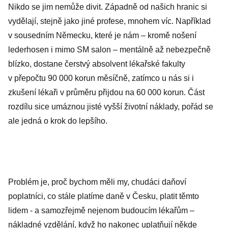
Nikdo se jim nemůže divit. Západně od našich hranic si
vydělají, stejně jako jiné profese, mnohem víc. Například
v sousedním Německu, které je nám – kromě nošení
lederhosen i mimo SM salon – mentálně až nebezpečně
blízko, dostane čerstvý absolvent lékařské fakulty
v přepočtu 90 000 korun měsíčně, zatímco u nás si i
zkušení lékaři v průměru přijdou na 60 000 korun. Část
rozdílu sice umáznou jisté vyšší životní náklady, pořád se
ale jedná o krok do lepšího.
Problém je, proč bychom měli my, chudáci daňoví
poplatníci, co stále platíme daně v Česku, platit těmto
lidem - a samozřejmě nejenom budoucím lékařům –
nákladné vzdělání, když ho nakonec uplatňují někde