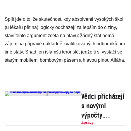
Spíš jde o to, že skutečnost, kdy absolventi vysokých škol
(u lékařů pětina) logicky odcházejí za lepším do ciziny,
staví tento argument zcela na hlavu: žádný stát nemá
zájem na přípravě nákladně kvalifikovaných odborníků pro
jiné státy. Snad jen islámští teroristé, jenže ti si vystačí se
starým mobilem, bombovým pásem a hlavou plnou Alláha.
Vědci přicházejí
s novými
výpočty.
Pravděpodobno
Zprávy