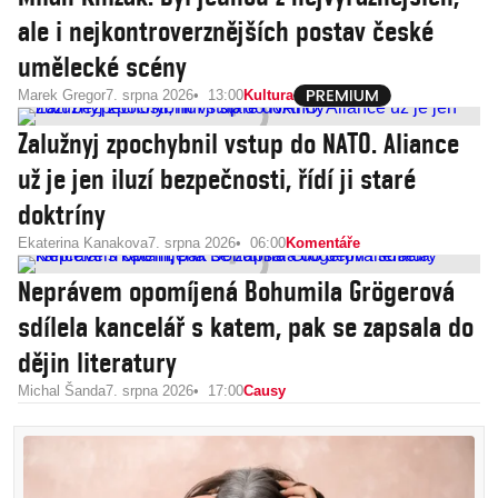
ale i nejkontroverznějších postav české
umělecké scény
Marek Gregor
7. srpna 2026
13:00
Kultura
Zalužnyj zpochybnil vstup do NATO. Aliance
už je jen iluzí bezpečnosti, řídí ji staré
doktríny
Ekaterina Kanakova
7. srpna 2026
06:00
Komentáře
Neprávem opomíjená Bohumila Grögerová
sdílela kancelář s katem, pak se zapsala do
dějin literatury
Michal Šanda
7. srpna 2026
17:00
Causy