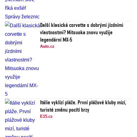
Další klasická corvette s dobrými jízdními
vlastnostmi? Mitsuoka znovu využije
legendární MX-5
Auto.cz
Itálie vyklízí pláže. První plážové kluby mizí,
turisté změnu pocítí brzy
E15.cz