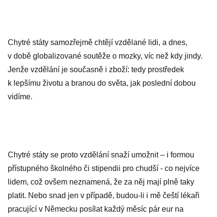
st existence
mimozemského
života je
Chytré státy samozřejmě chtějí vzdělané lidi, a dnes,
obrovská
v době globalizované soutěže o mozky, víc než kdy jindy.
Jenže vzdělání je současně i zboží: tedy prostředek
k lepšímu životu a branou do světa, jak poslední dobou
vidíme.
Chytré státy se proto vzdělání snaží umožnit – i formou
přístupného školného či stipendii pro chudší - co nejvíce
lidem, což ovšem neznamená, že za něj mají plně taky
platit. Nebo snad jen v případě, budou-li i mě čeští lékaři
pracující v Německu posílat každý měsíc pár eur na