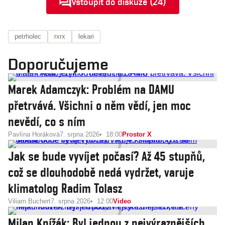
Vstoupit do diskuze (24)
petrholec
rxrx
lekari
Doporučujeme
Marek Adamczyk: Problém na DAMU
přetrvává. Všichni o něm vědí, jen moc
nevědí, co s ním
Pavlína Horáková
7. srpna 2026
18:00
Prostor X
Jak se bude vyvíjet počasí? Až 45 stupňů,
což se dlouhodobě nedá vydržet, varuje
klimatolog Radim Tolasz
Viliam Buchert
7. srpna 2026
12:00
Video
Milan Knížák: Byl jednou z nejvýraznějších,