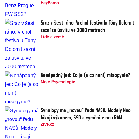
HeyFomo
Sraz v šest ráno. Vrchol festivalu Tóny Dolomit
zazní za úsvitu ve 3000 metrech
Lidé a země
Nenápadný jed: Co je (a co není) misogynie?
Moje Psychologie
Synology má „novou“ řadu NASů. Modely Neo+
lákají výkonem, SSD a vyměnitelnou RAM
Živě.cz