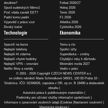
dosáhne?
Fotbal 2026/27
Sjezd sudetských Němců
Hokej 2026
Proč vláda zavádí EET?
Tenis 2026
Padni komu padni
F1 2026
Výpověď z práce vzor
Atletika 2026
Divoký kačer
Cyklistika 2026
Technologie
Ekonomika
SpaceX na burze
Temu a clo
Nejlepší telefony
Spořicí účty
Nejlepší AI zdarma
Superdávka – změny
Nejlepší chytré hodinky
Chybějící roky k důchodu
Nejlepší VPN – srovnání
Minimální mzda 2027
Netflix filmy a seriály
Vedro v práci
© 2001 - 2026 Copyright
CZECH NEWS CENTER a.s.
se sídlem náměstí Marie Schmolkové 3493/1, 100 00 Praha 10 -
Strašnice, IČO: 02346826, zapsána v OR, sp.zn. B 19490 a dodavatelé
obsahu
Autorská práva k publikovaným materiálům
Podmínky pro užívání služby informační společnosti
Informace o zpracování osobních údajů
Cookies
Nastavení soukromí
Vlastnická struktura