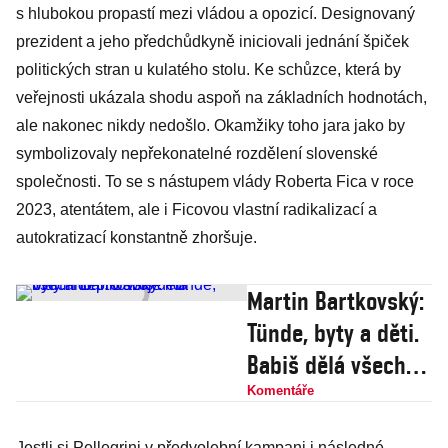
s hlubokou propastí mezi vládou a opozicí. Designovaný
prezident a jeho předchůdkyně iniciovali jednání špiček
politických stran u kulatého stolu. Ke schůzce, která by
veřejnosti ukázala shodu aspoň na základních hodnotách,
ale nakonec nikdy nedošlo. Okamžiky toho jara jako by
symbolizovaly nepřekonatelné rozdělení slovenské
společnosti. To se s nástupem vlády Roberta Fica v roce
2023, atentátem, ale i Ficovou vlastní radikalizací a
autokratizací konstantně zhoršuje.
Martin Bartkovský:
Tünde, byty a děti.
Babiš dělá všechno
pro svoje lidi
Komentáře
Jestli si Pellegrini v předvolební kampani i následné