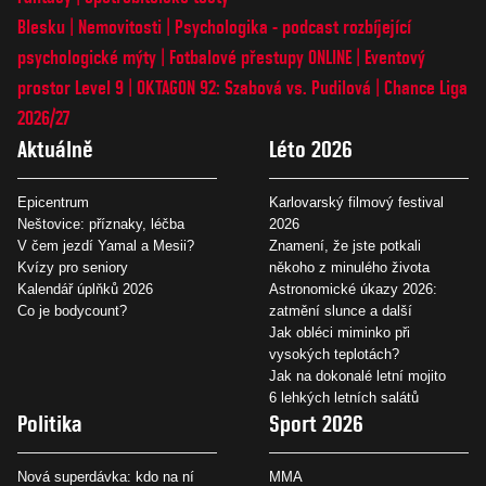
Blesku
Nemovitosti
Psychologika - podcast rozbíjející
psychologické mýty
Fotbalové přestupy ONLINE
Eventový
prostor Level 9
OKTAGON 92: Szabová vs. Pudilová
Chance Liga
2026/27
Aktuálně
Léto 2026
Epicentrum
Karlovarský filmový festival
Neštovice: příznaky, léčba
2026
V čem jezdí Yamal a Mesii?
Znamení, že jste potkali
Kvízy pro seniory
někoho z minulého života
Kalendář úplňků 2026
Astronomické úkazy 2026:
Co je bodycount?
zatmění slunce a další
Jak obléci miminko při
vysokých teplotách?
Jak na dokonalé letní mojito
6 lehkých letních salátů
Politika
Sport 2026
Nová superdávka: kdo na ní
MMA