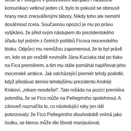
komunikaci vetknul jeden cíl, bylo to pokusit se obrousit
hrany mezi znesvářenými tábory. Nikdy toho ale nemohl
dosáhnout zcela. Současnou opozicí je mu po právu
vytýkáno, že před svým nástupem do prezidentského
úřadu byl jedním z čelních politiků Ficova mocenského
bloku. Odpůrci mu nemůžou zapomenout, že to byl právě
on, kdo se po vraždě novináře Jána Kuciaka stal po tlaku
na Fica premiérem, a tím mu stále pomáhal naplňovat jeho
mocenské ambice. Jak odcházející premiér tehdy podotkl,
když předával demisi tehdejšímu prezidentu Andreji
Kiskovi, „nikam neodešel“. Tato rošáda na pozici premiéra
potvrdila, že se Fico může na Pellegriniho spolehnout. A
zároveň naznačila to, co následující roky jen dál
potvrzovaly: že Fico Pellegriniho dlouhodobě vnímá jako
loutku, se kterou může dle libosti manipulovat.