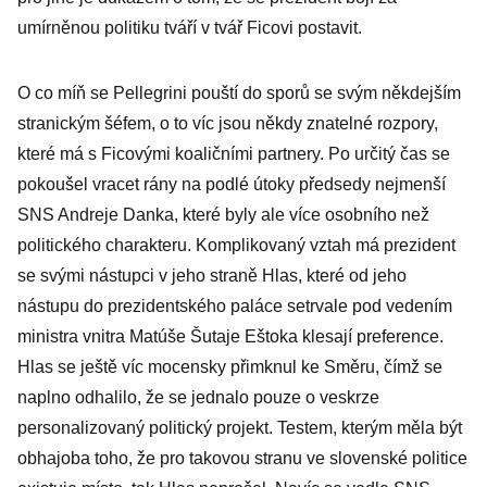
umírněnou politiku tváří v tvář Ficovi postavit.
O co míň se Pellegrini pouští do sporů se svým někdejším
stranickým šéfem, o to víc jsou někdy znatelné rozpory,
které má s Ficovými koaličními partnery. Po určitý čas se
pokoušel vracet rány na podlé útoky předsedy nejmenší
SNS Andreje Danka, které byly ale více osobního než
politického charakteru. Komplikovaný vztah má prezident
se svými nástupci v jeho straně Hlas, které od jeho
nástupu do prezidentského paláce setrvale pod vedením
ministra vnitra Matúše Šutaje Eštoka klesají preference.
Hlas se ještě víc mocensky přimknul ke Směru, čímž se
naplno odhalilo, že se jednalo pouze o veskrze
personalizovaný politický projekt. Testem, kterým měla být
obhajoba toho, že pro takovou stranu ve slovenské politice