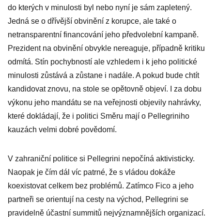
se obrací i proti
do kterých v minulosti byl nebo nyní je sám zapletený.
albánské vládě
Jedná se o dřívější obvinění z korupce, ale také o
netransparentní financování jeho předvolební kampaně.
Prezident na obvinění obvykle nereaguje, případně kritiku
odmítá. Stín pochybností ale vzhledem i k jeho politické
minulosti zůstává a zůstane i nadále. A pokud bude chtít
kandidovat znovu, na stole se opětovně objeví. I za dobu
výkonu jeho mandátu se na veřejnosti objevily nahrávky,
které dokládají, že i politici Směru mají o Pellegriniho
kauzách velmi dobré povědomí.
V zahraniční politice si Pellegrini nepočíná aktivisticky.
Naopak je čím dál víc patrné, že s vládou dokáže
koexistovat celkem bez problémů. Zatímco Fico a jeho
partneři se orientují na cesty na východ, Pellegrini se
pravidelně účastní summitů nejvýznamnějších organizací.