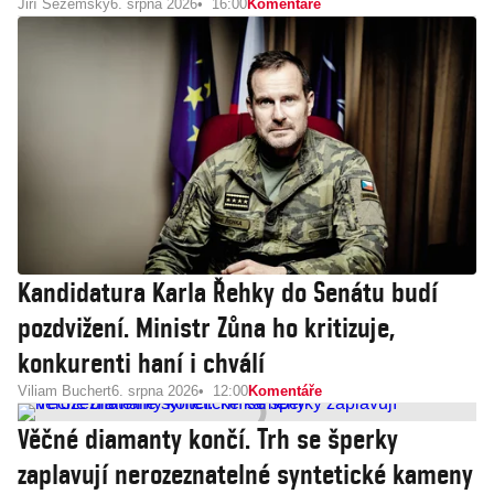
Jiří Sezemský
6. srpna 2026
16:00
Komentáře
Kandidatura Karla Řehky do Senátu budí
pozdvižení. Ministr Zůna ho kritizuje,
konkurenti haní i chválí
Viliam Buchert
6. srpna 2026
12:00
Komentáře
Věčné diamanty končí. Trh se šperky
zaplavují nerozeznatelné syntetické kameny