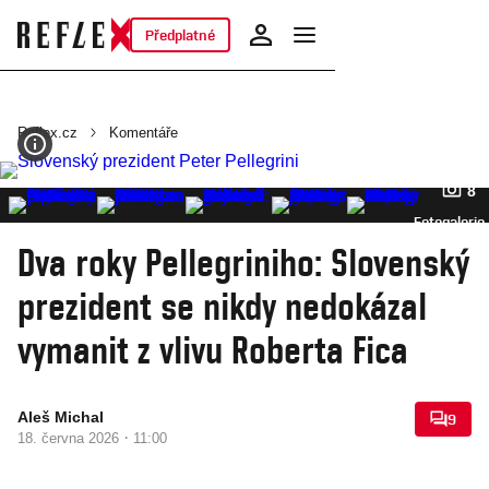
Předplatné
Reflex.cz
Komentáře
8
Fotogalerie
Dva roky Pellegriniho: Slovenský
prezident se nikdy nedokázal
vymanit z vlivu Roberta Fica
Aleš Michal
9
·
18. června 2026
11:00