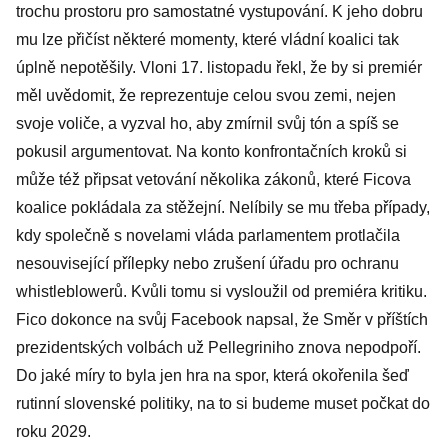
trochu prostoru pro samostatné vystupování. K jeho dobru
mu lze přičíst některé momenty, které vládní koalici tak
úplně nepotěšily. Vloni 17. listopadu řekl, že by si premiér
měl uvědomit, že reprezentuje celou svou zemi, nejen
svoje voliče, a vyzval ho, aby zmírnil svůj tón a spíš se
pokusil argumentovat. Na konto konfrontačních kroků si
může též připsat vetování několika zákonů, které Ficova
koalice pokládala za stěžejní. Nelíbily se mu třeba případy,
kdy společně s novelami vláda parlamentem protlačila
nesouvisející přílepky nebo zrušení úřadu pro ochranu
whistleblowerů. Kvůli tomu si vysloužil od premiéra kritiku.
Fico dokonce na svůj Facebook napsal, že Směr v příštích
prezidentských volbách už Pellegriniho znova nepodpoří.
Do jaké míry to byla jen hra na spor, která okořenila šeď
rutinní slovenské politiky, na to si budeme muset počkat do
roku 2029.