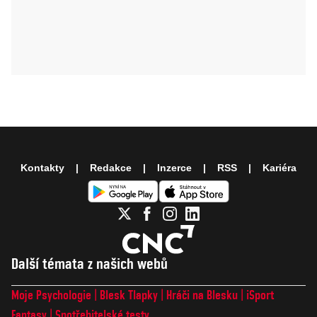
Kontakty
Redakce
Inzerce
RSS
Kariéra
Další témata z našich webů
Moje Psychologie
Blesk Tlapky
Hráči na Blesku
iSport
Fantasy
Spotřebitelské testy