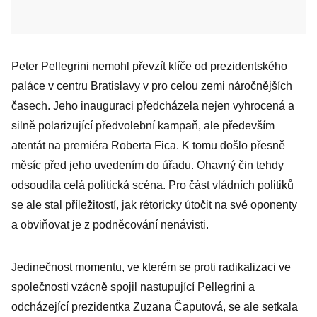
Peter Pellegrini nemohl převzít klíče od prezidentského
paláce v centru Bratislavy v pro celou zemi náročnějších
časech. Jeho inauguraci předcházela nejen vyhrocená a
silně polarizující předvolební kampaň, ale především
atentát na premiéra Roberta Fica. K tomu došlo přesně
měsíc před jeho uvedením do úřadu. Ohavný čin tehdy
odsoudila celá politická scéna. Pro část vládních politiků
se ale stal příležitostí, jak rétoricky útočit na své oponenty
a obviňovat je z podněcování nenávisti.
Jedinečnost momentu, ve kterém se proti radikalizaci ve
společnosti vzácně spojil nastupující Pellegrini a
odcházející prezidentka Zuzana Čaputová, se ale setkala