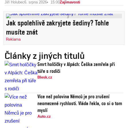
Jiří Holubec
6. srpna 2026
15:00
Zajímavosti
Jak spolehlivě zakryjete šediny? Tohle
musíte znát
Reklama
Články z jiných titulů
Smrt holčičky v Alpách: Češka zemřela při
túře s rodiči
Blesk.cz
Více než polovina Němců je pro zrušení
neomezené rychlosti. Vláda řekla, co si o tom
myslí
Auto.cz