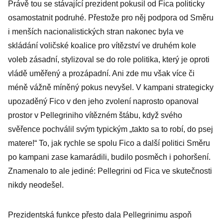
Právě tou se stávající prezident pokusil od Fica politicky
osamostatnit podruhé. Přestože pro něj podpora od Směru
i menších nacionalistických stran nakonec byla ve
skládání voličské koalice pro vítězství ve druhém kole
voleb zásadní, stylizoval se do role politika, který je oproti
vládě uměřený a prozápadní. Ani zde mu však více či
méně vážně míněný pokus nevyšel. V kampani strategicky
upozaděný Fico v den jeho zvolení naprosto opanoval
prostor v Pellegriniho vítězném štábu, když svého
svěřence pochválil svým typickým „takto sa to robí, do psej
matere!“ To, jak rychle se spolu Fico a další politici Směru
po kampani zase kamarádili, budilo posměch i pohoršení.
Znamenalo to ale jediné: Pellegrini od Fica ve skutečnosti
nikdy neodešel.
Prezidentská funkce přesto dala Pellegrinimu aspoň