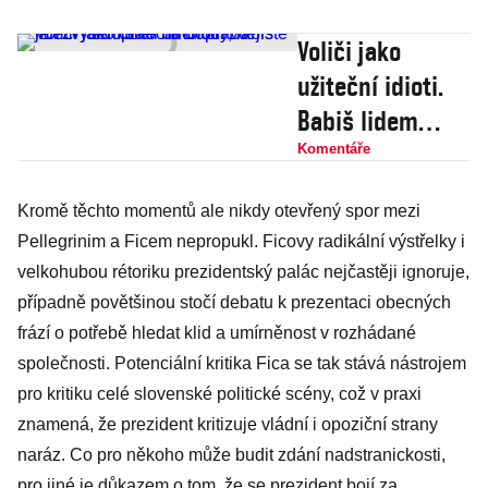
Voliči jako
užiteční idioti.
Babiš lidem
nedoplatil
Komentáře
důchody, nejisté
Kromě těchto momentů ale nikdy otevřený spor mezi
je i zvýšení slev
Pellegrinim a Ficem nepropukl. Ficovy radikální výstřelky i
na dopravu
velkohubou rétoriku prezidentský palác nejčastěji ignoruje,
případně povětšinou stočí debatu k prezentaci obecných
frází o potřebě hledat klid a umírněnost v rozhádané
společnosti. Potenciální kritika Fica se tak stává nástrojem
pro kritiku celé slovenské politické scény, což v praxi
znamená, že prezident kritizuje vládní i opoziční strany
naráz. Co pro někoho může budit zdání nadstranickosti,
pro jiné je důkazem o tom, že se prezident bojí za