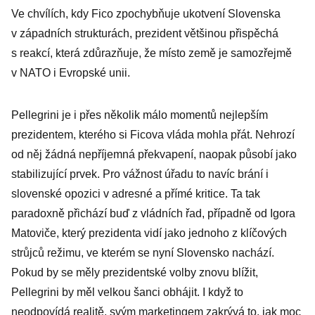
Ve chvílích, kdy Fico zpochybňuje ukotvení Slovenska
v západních strukturách, prezident většinou přispěchá
s reakcí, která zdůrazňuje, že místo země je samozřejmě
v NATO i Evropské unii.
Pellegrini je i přes několik málo momentů nejlepším
prezidentem, kterého si Ficova vláda mohla přát. Nehrozí
od něj žádná nepříjemná překvapení, naopak působí jako
stabilizující prvek. Pro vážnost úřadu to navíc brání i
slovenské opozici v adresné a přímé kritice. Ta tak
paradoxně přichází buď z vládních řad, případně od Igora
Matoviče, který prezidenta vidí jako jednoho z klíčových
strůjců režimu, ve kterém se nyní Slovensko nachází.
Pokud by se měly prezidentské volby znovu blížit,
Pellegrini by měl velkou šanci obhájit. I když to
neodpovídá realitě, svým marketingem zakrývá to, jak moc