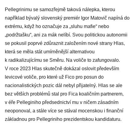
Pellegrinimu se samozřejmě taková nálepka, kterou
například bývalý slovenský premiér Igor Matovič napíná do
extrému, když ho označuje za „sluhu mafie“ nebo
„podržtašku“, ani za mák nelíbí. Svou politickou autonomii
se pokusil poprvé zdůraznit založením nové strany Hlas,
která se měla stát umírněnější alternativou
k radikalizujícímu se Směru. Na voliče to zafungovalo.
V roce 2023 Hlas skutečně dokázal oslovit především
levicové voliče, pro které už Fico pro posun do
nacionalistických pozic dál nebyl přijatelný. Hlas se ale
bez větších problémů stal pro Fica koaličním partnerem,
v éře Pelleginiho předsednictví mu v ničem zásadním
neoponoval, a stále více se stával mocenskou i finanční
základnou pro Pellegriniho prezidentskou kandidaturu.