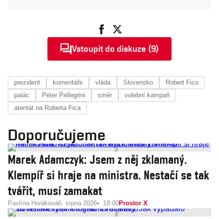
Vstoupit do diskuze (9)
prezident
komentáře
vláda
Slovensko
Robert Fico
palác
Peter Pellegrini
směr
volební kampaň
atentát na Roberta Fica
Doporučujeme
Marek Adamczyk: Jsem z něj zklamaný.
Klempíř si hraje na ministra. Nestačí se tak
tvářit, musí zamakat
Pavlína Horáková
6. srpna 2026
18:00
Prostor X