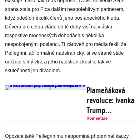
existuje místo, tak Hlas neprošel. Navíc se vedle SNS
strana stala pro Fica dalším nespolehlivým partnerem,
když odešlo několik členů jeho poslaneckého klubu.
Důvěra pro celou vládu od té doby visí na vlásku,
respektive mocenských dohodách s několika
nespokojenými poslanci. Ti zároveň pro média řekli, že
Pellegrini, ač formálně nadstranický, si ve straně stále
udržuje silný vliv, a jeho nadstranickost je tak ve
skutečnosti jen divadlem.
Plameňáková
revoluce: Ivanka
Trump
rozdmýchala
Komentáře
protesty, které
Opozice také Pellegrinimu neopomíná připomínat kauzy,