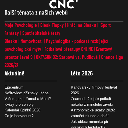
Další témata z našich webů
Moje Psychologie
Blesk Tlapky
Hráči na Blesku
iSport
Fantasy
Spotřebitelské testy
Blesku
Nemovitosti
Psychologika - podcast rozbíjející
psychologické mýty
Fotbalové přestupy ONLINE
Eventový
prostor Level 9
OKTAGON 92: Szabová vs. Pudilová
Chance Liga
2026/27
Aktuálně
Léto 2026
Epicentrum
Karlovarský filmový festival
Neštovice: příznaky, léčba
2026
V čem jezdí Yamal a Mesii?
Znamení, že jste potkali
Kvízy pro seniory
někoho z minulého života
Kalendář úplňků 2026
Astronomické úkazy 2026:
Co je bodycount?
zatmění slunce a další
Jak obléci miminko při
vysokých teplotách?