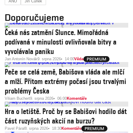
ANO
Jiří Čunek
Doporučujeme
Čeká nás zatmění Slunce. Mimořádná
podívaná v minulosti ovlivňovala bitvy a
vyvolávala paniku
Jan Antonín Novák
9. srpna 2026
14:00
Věda
Peče se celá země, Babišova vláda ale mlčí
a mlží. Přitom extrémy počasí jsou trvalými
problémy Česka
Viliam Buchert
9. srpna 2026
06:00
Komentáře
Hra o letiště. Proč by se Babišovi hodilo dát
část ruzyňských akcií na burzu?
Pavel Páral
8. srpna 2026
18:30
Komentáře