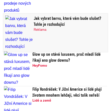
Jak vybrat barvu, která vám bude slušet?
Tohle je rozhodující
Reklama
Glow up se stává luxusem, proč mladí lidé
říkají ano glow downu?
HeyFomo
Filip Vondrášek: V Jižní Americe si lidé plují
životem mnohem lehčeji, věci tolik neřeší
Lidé a země