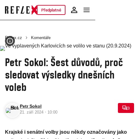
Předplatné
Reflex.cz
Komentáře
Petr Sokol: Šest důvodů, proč
sledovat výsledky dnešních
voleb
Petr Sokol
3
·
21. září 2024
10:00
Krajské i senátní volby jsou někdy označovány jako