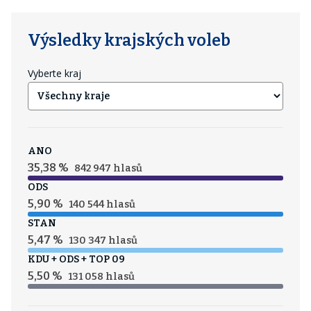
zm
do
Výsledky krajských voleb
Vyberte kraj
Pr
šl
kr
Je
ANO
op
35,38 %
842 947 hlasů
se
ODS
ko
5,90 %
140 544 hlasů
ne
STAN
5,47 %
130 347 hlasů
KDU + ODS + TOP 09
5,50 %
131 058 hlasů