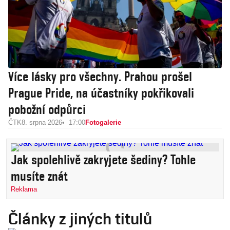
Více lásky pro všechny. Prahou prošel
Prague Pride, na účastníky pokřikovali
pobožní odpůrci
ČTK
8. srpna 2026
17:00
Fotogalerie
Jak spolehlivě zakryjete šediny? Tohle
musíte znát
Reklama
Články z jiných titulů