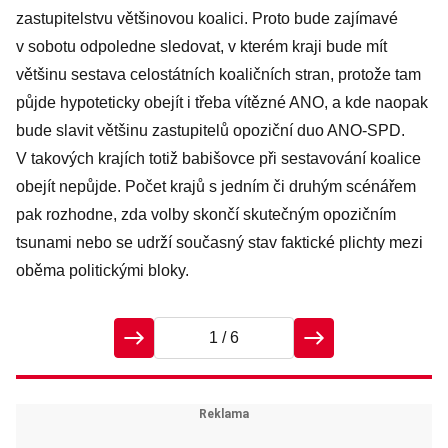
zastupitelstvu většinovou koalici. Proto bude zajímavé
v sobotu odpoledne sledovat, v kterém kraji bude mít
většinu sestava celostátních koaličních stran, protože tam
půjde hypoteticky obejít i třeba vítězné ANO, a kde naopak
bude slavit většinu zastupitelů opoziční duo ANO-SPD.
V takových krajích totiž babišovce při sestavování koalice
obejít nepůjde. Počet krajů s jedním či druhým scénářem
pak rozhodne, zda volby skončí skutečným opozičním
tsunami nebo se udrží současný stav faktické plichty mezi
oběma politickými bloky.
1
/ 6