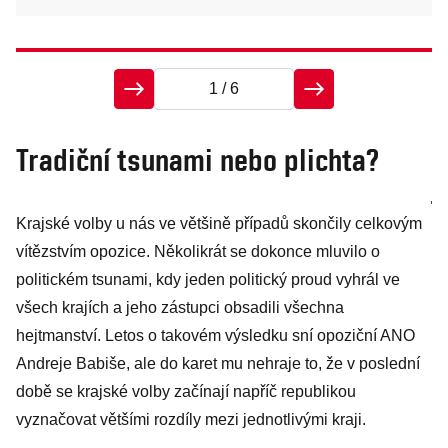
1
/ 6
Tradiční tsunami nebo plichta?
2
j
Krajské volby u nás ve většině případů skončily celkovým
vítězstvím opozice. Několikrát se dokonce mluvilo o
politickém tsunami, kdy jeden politický proud vyhrál ve
O 
všech krajích a jeho zástupci obsadili všechna
zd
hejtmanství. Letos o takovém výsledku sní opoziční ANO
mi
Andreje Babiše, ale do karet mu nehraje to, že v poslední
to
době se krajské volby začínají napříč republikou
o 
vyznačovat většími rozdíly mezi jednotlivými kraji.
ko