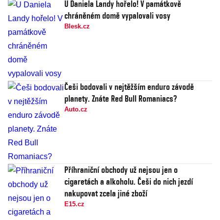
U Daniela Landy hořelo! V památkově
chráněném domě vypalovali vosy
Blesk.cz
Češi bodovali v nejtěžším enduro závodě
planety. Znáte Red Bull Romaniacs?
Auto.cz
Příhraniční obchody už nejsou jen o
cigaretách a alkoholu. Češi do nich jezdí
nakupovat zcela jiné zboží
E15.cz