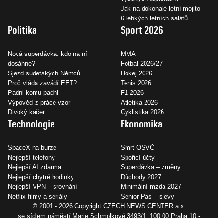
Jak na dokonalé letní mojito
6 lehkých letních salátů
Politika
Sport 2026
Nová superdávka: kdo na ní
MMA
dosáhne?
Fotbal 2026/27
Sjezd sudetských Němců
Hokej 2026
Proč vláda zavádí EET?
Tenis 2026
Padni komu padni
F1 2026
Výpověď z práce vzor
Atletika 2026
Divoký kačer
Cyklistika 2026
Technologie
Ekonomika
SpaceX na burze
Smrt OSVČ
Nejlepší telefony
Spořicí účty
Nejlepší AI zdarma
Superdávka – změny
Nejlepší chytré hodinky
Důchody 2027
Nejlepší VPN – srovnání
Minimální mzda 2027
Netflix filmy a seriály
Senior Pas – slevy
© 2001 - 2026 Copyright
CZECH NEWS CENTER a.s.
se sídlem náměstí Marie Schmolkové 3493/1, 100 00 Praha 10 -