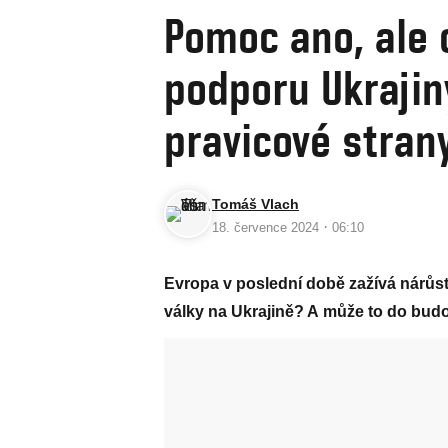
Pomoc ano, ale o
podporu Ukrajin
pravicové stran
Tomáš Vlach
·
18. července 2024
06:10
Evropa v poslední době zažívá nárůst p
války na Ukrajině? A může to do bu