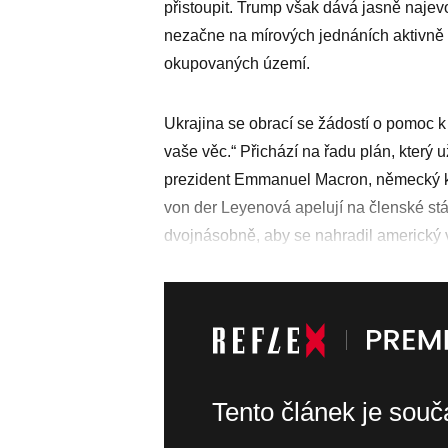
přistoupit. Trump však dává jasně naje
nezačne na mírových jednáních aktivně po
okupovaných území.
Ukrajina se obrací se žádostí o pomoc k
vaše věc.“ Přichází na řadu plán, který u
prezident Emmanuel Macron, německý ka
von der Leyenová apelují na členské stát
dvojnásobně, aby se nahradil americký
Tento článek je sou