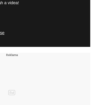
h a videa!
 se