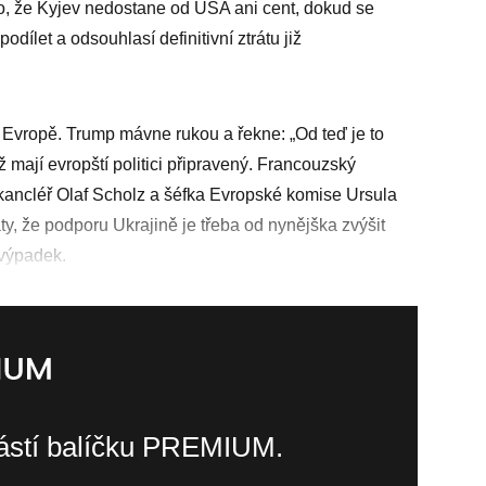
vo, že Kyjev nedostane od USA ani cent, dokud se
dílet a odsouhlasí definitivní ztrátu již
 Evropě. Trump mávne rukou a řekne: „Od teď je to
ž mají evropští politici připravený. Francouzský
ncléř Olaf Scholz a šéfka Evropské komise Ursula
y, že podporu Ukrajině je třeba od nynějška zvýšit
 výpadek.
částí balíčku PREMIUM.