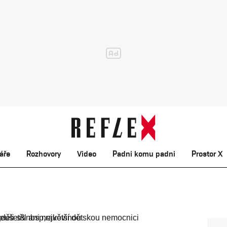
áře
Rozhovory
Video
Padni komu padni
Prostor X