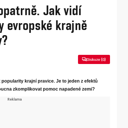
patrně. Jak vidí
y evropské krajně
y?
Diskuze (
0
)
opularity krajní pravice. Je to jeden z efektů
doucna zkomplikovat pomoc napadené zemi?