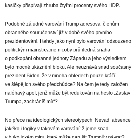
kasičky přispívají zhruba čtyřmi procenty svého HDP.
Podobné záludné varování Trump adresoval členům
obranného souručenství již v době svého prvního
prezidentování. I tehdy jako nyní bylo varování odsouzeno
politickým mainstreamem coby průhledná snaha
o podkopání obranné jednoty Západu a jeho výsledkem
bylo mocné ukáznění bloku. Ale neuznává snad současný
prezident Biden, že v mnoha ohledech pouze kráčí
ve šlépějích svého předchůdce? Na čem je tedy založen
naléhavý apel, jenž může být redukován na heslo „Zastav
Trumpa, zachráníš mír“?
No přece na ideologických stereotypech. Nevadí absence
jakékoli logiky v takovém varování: žijeme snad
v bukolickém míru, který může narušit Trumpův návrat?