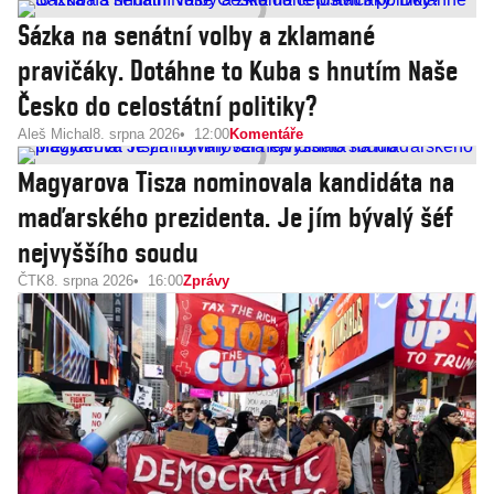
Sázka na senátní volby a zklamané
pravičáky. Dotáhne to Kuba s hnutím Naše
Česko do celostátní politiky?
Aleš Michal
8. srpna 2026
12:00
Komentáře
Magyarova Tisza nominovala kandidáta na
maďarského prezidenta. Je jím bývalý šéf
nejvyššího soudu
ČTK
8. srpna 2026
16:00
Zprávy