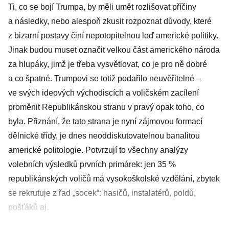
Ti, co se bojí Trumpa, by měli umět rozlišovat příčiny
a následky, nebo alespoň zkusit rozpoznat důvody, které
z bizarní postavy činí nepotopitelnou loď americké politiky.
Jinak budou muset označit velkou část amerického národa
za hlupáky, jimž je třeba vysvětlovat, co je pro ně dobré
a co špatné. Trumpovi se totiž podařilo neuvěřitelné –
ve svých ideových východiscích a voličském zacílení
proměnit Republikánskou stranu v pravý opak toho, co
byla. Přiznání, že tato strana je nyní zájmovou formací
dělnické třídy, je dnes neoddiskutovatelnou banalitou
americké politologie. Potvrzují to všechny analýzy
volebních výsledků prvních primárek: jen 35 %
republikánských voličů má vysokoškolské vzdělání, zbytek
se rekrutuje z řad „socek“: hasičů, instalatérů, poldů,
pošťáků aj.