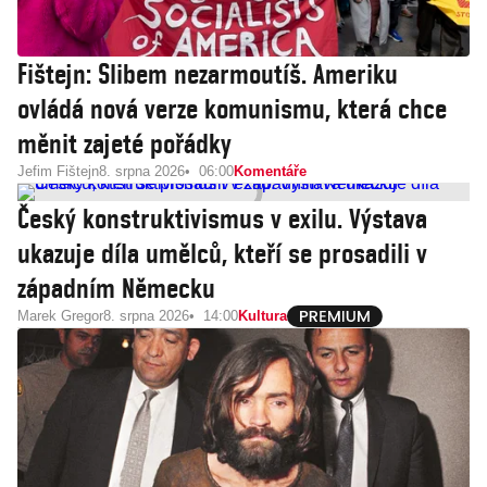
Fištejn: Slibem nezarmoutíš. Ameriku
ovládá nová verze komunismu, která chce
měnit zajeté pořádky
Jefim Fištejn
8. srpna 2026
06:00
Komentáře
Český konstruktivismus v exilu. Výstava
ukazuje díla umělců, kteří se prosadili v
západním Německu
Marek Gregor
8. srpna 2026
14:00
Kultura