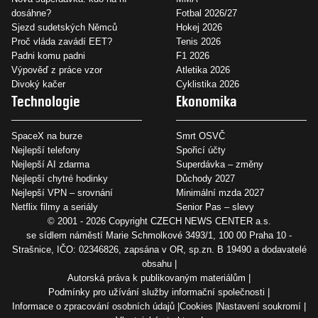
dosáhne?
Fotbal 2026/27
Sjezd sudetských Němců
Hokej 2026
Proč vláda zavádí EET?
Tenis 2026
Padni komu padni
F1 2026
Výpověď z práce vzor
Atletika 2026
Divoký kačer
Cyklistika 2026
Technologie
Ekonomika
SpaceX na burze
Smrt OSVČ
Nejlepší telefony
Spořicí účty
Nejlepší AI zdarma
Superdávka – změny
Nejlepší chytré hodinky
Důchody 2027
Nejlepší VPN – srovnání
Minimální mzda 2027
Netflix filmy a seriály
Senior Pas – slevy
© 2001 - 2026 Copyright
CZECH NEWS CENTER a.s.
se sídlem náměstí Marie Schmolkové 3493/1, 100 00 Praha 10 -
Strašnice, IČO: 02346826, zapsána v OR, sp.zn. B 19490 a dodavatelé
obsahu
Autorská práva k publikovaným materiálům
Podmínky pro užívání služby informační společnosti
Informace o zpracování osobních údajů
Cookies
Nastavení soukromí