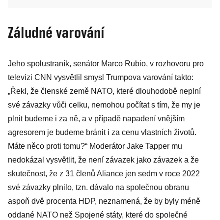
Záludné varování
Jeho spolustraník, senátor Marco Rubio, v rozhovoru pro
televizi CNN vysvětlil smysl Trumpova varování takto:
„Řekl, že členské země NATO, které dlouhodobě neplní
své závazky vůči celku, nemohou počítat s tím, že my je
plnit budeme i za ně, a v případě napadení vnějším
agresorem je budeme bránit i za cenu vlastních životů.
Máte něco proti tomu?“ Moderátor Jake Tapper mu
nedokázal vysvětlit, že není závazek jako závazek a že
skutečnost, že z 31 členů Aliance jen sedm v roce 2022
své závazky plnilo, tzn. dávalo na společnou obranu
aspoň dvě procenta HDP, neznamená, že by byly méně
oddané NATO než Spojené státy, které do společné