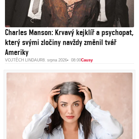
Charles Manson: Krvavý kejklíř a psychopat,
který svými zločiny navždy změnil tvář
Ameriky
VOJTĚCH LINDAUR
8. srpna 2026
08:00
Causy