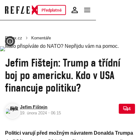
Předplatné
Reflex.cz
Komentáře
Jefim Fištejn: Trump a třídní
boj po americku. Kdo v USA
financuje politiku?
Jefim Fištejn
4
·
19. února 2024
06:15
Politici varují před možným návratem Donalda Trumpa