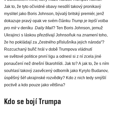
Jak to, že tyto očividné obavy nesdílí takový pronikavý
myslitel jako Boris Johnson, bývalý britský premiér, jenž
dokazuje pravý opak ve svém článku
Trump je lepší volba
pro mír
v deníku
Daily Mail
? Ten Boris Johnson, jemuž
Ukrajinci s láskou přezdívají Johnsoňuk na znamení toho,
že ho pokládají za „čestného příslušníka jejich národa“?
Rozcuchaný buřič hrál v době Trumpova vládnutí
ve světové politice první ligu a odnesl si z ní zcela jiné
ponaučení než dnešní škarohlídi. Jak to? A jak to, že s ním
souhlasí takový zasvěcený odborník jako Kyrylo Budanov,
úspěšný šéf ukrajinské rozvědky? Kdo z nich tedy smýšlí
poctivě a kdo pouze jako většina?
Kdo se bojí Trumpa