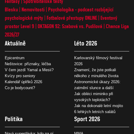
Fantasy
Spotřebitelské testy
Blesku
Nemovitosti
Psychologika - podcast rozbíjející
psychologické mýty
Fotbalové přestupy ONLINE
Eventový
prostor Level 9
OKTAGON 92: Szabová vs. Pudilová
Chance Liga
2026/27
Aktuálně
Léto 2026
Epicentrum
Karlovarský filmový festival
Neštovice: příznaky, léčba
2026
V čem jezdí Yamal a Mesii?
Znamení, že jste potkali
Kvízy pro seniory
někoho z minulého života
Kalendář úplňků 2026
Astronomické úkazy 2026:
Co je bodycount?
zatmění slunce a další
Jak obléci miminko při
vysokých teplotách?
Jak na dokonalé letní mojito
6 lehkých letních salátů
Politika
Sport 2026
Nová superdávka: kdo na ní
MMA