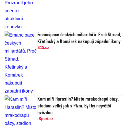
Emancipace českých miliardářů. Proč Strnad,
Křetínský a Komárek nakupují západní ikony
E15.cz
Kam míří Haraslín? Místo mrakodrapů oázy,
stadion velký jak v Plzni. Byl by největší
hvězdou
iSport.cz