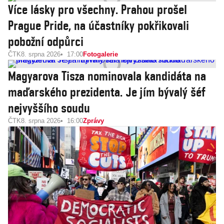
Více lásky pro všechny. Prahou prošel
Prague Pride, na účastníky pokřikovali
pobožní odpůrci
ČTK
8. srpna 2026
17:00
Fotogalerie
Magyarova Tisza nominovala kandidáta na
maďarského prezidenta. Je jím bývalý šéf
nejvyššího soudu
ČTK
8. srpna 2026
16:00
Zprávy