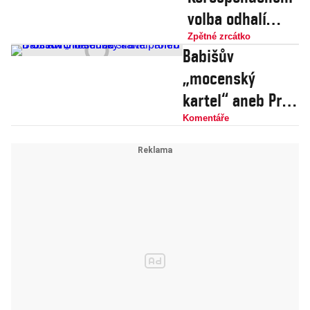
volba odhalí
háček – kde
Zpětné zrcátko
Babišův
končí vlastenec
„mocenský
a začíná nácek!
kartel“ aneb Proč
ANO nemůže
Komentáře
strávit prohru u
Ústavního soudu