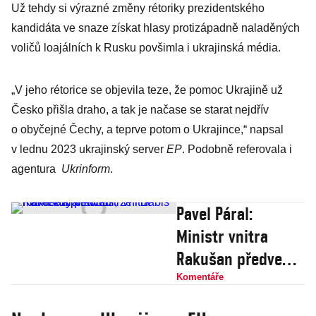
Už tehdy si výrazné změny rétoriky prezidentského
kandidáta ve snaze získat hlasy protizápadně naladěných
voličů loajálních k Rusku povšimla i ukrajinská média.
„V jeho rétorice se objevila teze, že pomoc Ukrajině už
Česko přišla draho, a tak je načase se starat nejdřív
o obyčejné Čechy, a teprve potom o Ukrajince,“ napsal
v lednu 2023 ukrajinský server
EP
. Podobně referovala i
agentura
Ukrinform
.
Pavel Páral:
Ministr vnitra
Rakušan předvedl,
že i Babiš má
Komentáře
někdy pravdu