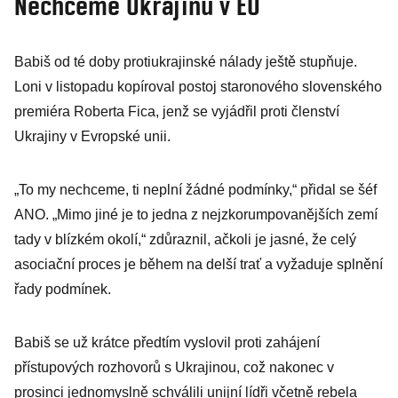
Nechceme Ukrajinu v EU
Babiš od té doby protiukrajinské nálady ještě stupňuje.
Loni v listopadu kopíroval postoj staronového slovenského
premiéra Roberta Fica, jenž se vyjádřil proti členství
Ukrajiny v Evropské unii.
„To my nechceme, ti neplní žádné podmínky,“ přidal se šéf
ANO. „Mimo jiné je to jedna z nejzkorumpovanějších zemí
tady v blízkém okolí,“ zdůraznil, ačkoli je jasné, že celý
asociační proces je během na delší trať a vyžaduje splnění
řady podmínek.
Babiš se už krátce předtím vyslovil proti zahájení
přístupových rozhovorů s Ukrajinou, což nakonec v
prosinci jednomyslně schválili unijní lídři včetně rebela