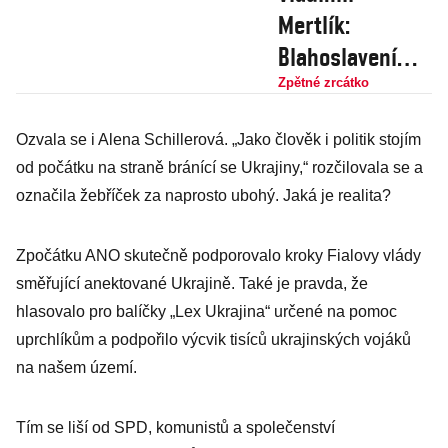
Mertlík:
Blahoslavení
chudí duchem
Zpětné zrcátko
aneb Měla by
Ozvala se i Alena Schillerová. „Jako člověk i politik stojím
vláda mluvit
od počátku na straně bránící se Ukrajiny,“ rozčilovala se a
stejně „lidsky“
označila žebříček za naprosto ubohý. Jaká je realita?
jako Babiš?
Zpočátku ANO skutečně podporovalo kroky Fialovy vlády
směřující anektované Ukrajině. Také je pravda, že
hlasovalo pro balíčky „Lex Ukrajina“ určené na pomoc
uprchlíkům a podpořilo výcvik tisíců ukrajinských vojáků
na našem území.
Tím se liší od SPD, komunistů a společenství