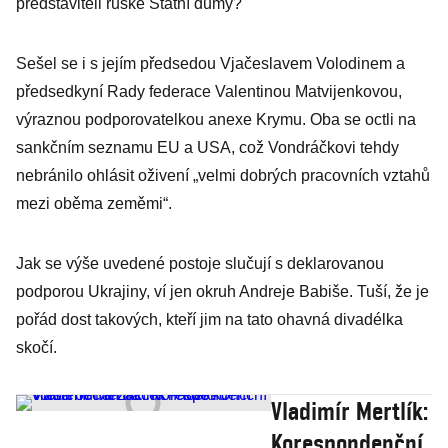
představiteli ruské Státní dumy?
Sešel se i s jejím předsedou Vjačeslavem Volodinem a
předsedkyní Rady federace Valentinou Matvijenkovou,
výraznou podporovatelkou anexe Krymu. Oba se octli na
sankčním seznamu EU a USA, což Vondráčkovi tehdy
nebránilo ohlásit oživení „velmi dobrých pracovních vztahů
mezi oběma zeměmi“.
Jak se výše uvedené postoje slučují s deklarovanou
podporou Ukrajiny, ví jen okruh Andreje Babiše. Tuší, že je
pořád dost takových, kteří jim na tato ohavná divadélka
skočí.
Vladimír Mertlík:
Korespondenční