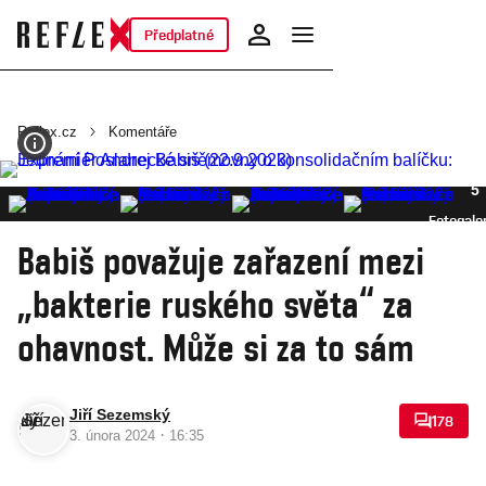
Předplatné
Reflex.cz
Komentáře
5
Fotogale
Babiš považuje zařazení mezi
„bakterie ruského světa“ za
ohavnost. Může si za to sám
Jiří Sezemský
178
·
3. února 2024
16:35