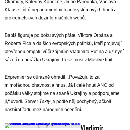
Okamury, Kateřiny Konečné, Jiřího Paroubka, Václava
Klause, lídrů neparlamentních antisystémových hnutí a
prokremelských dezinformačních webů.
Babiš figuruje po boku svých přátel Viktora Orbána a
Roberta Fica a dalších evropských politiků, kteří projevují
otevřenou empatii vůči zájmům Vladimira Putina a už nyní
sázejí na porážku Ukrajiny. To se musí v Moskvě líbit.
Expremiér se důrazně ohradil. „Považuju to za
mimořádnou ohavnost a hnus. Já i celé hnutí ANO od
počátku války stojíme na straně Ukrajiny a podporujeme
ji,“ uvedl. Server
Texty
je podle něj pochybný, ačkoli
nasbíral řadu mezinárodních ocenění.
Vladimír