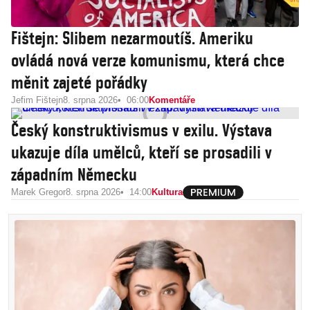
Fištejn: Slibem nezarmoutíš. Ameriku
ovládá nová verze komunismu, která chce
měnit zajeté pořádky
Jefim Fištejn
8. srpna 2026
06:00
Komentáře
Český konstruktivismus v exilu. Výstava
ukazuje díla umělců, kteří se prosadili v
západním Německu
Marek Gregor
8. srpna 2026
14:00
Kultura