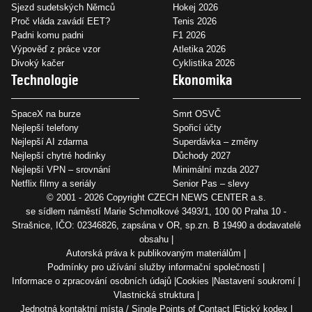
Sjezd sudetských Němců
Hokej 2026
Proč vláda zavádí EET?
Tenis 2026
Padni komu padni
F1 2026
Výpověď z práce vzor
Atletika 2026
Divoký kačer
Cyklistika 2026
Technologie
Ekonomika
SpaceX na burze
Smrt OSVČ
Nejlepší telefony
Spořicí účty
Nejlepší AI zdarma
Superdávka – změny
Nejlepší chytré hodinky
Důchody 2027
Nejlepší VPN – srovnání
Minimální mzda 2027
Netflix filmy a seriály
Senior Pas – slevy
© 2001 - 2026 Copyright
CZECH NEWS CENTER a.s.
se sídlem náměstí Marie Schmolkové 3493/1, 100 00 Praha 10 -
Strašnice, IČO: 02346826, zapsána v OR, sp.zn. B 19490 a dodavatelé
obsahu
Autorská práva k publikovaným materiálům
Podmínky pro užívání služby informační společnosti
Informace o zpracování osobních údajů
Cookies
Nastavení soukromí
Vlastnická struktura
Jednotná kontaktní místa / Single Points of Contact
Etický kodex