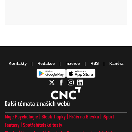
Kontakty
Redakce
Inzerce
RSS
Kariéra
Další témata z našich webů
Moje Psychologie
Blesk Tlapky
Hráči na Blesku
iSport
Fantasy
Spotřebitelské testy