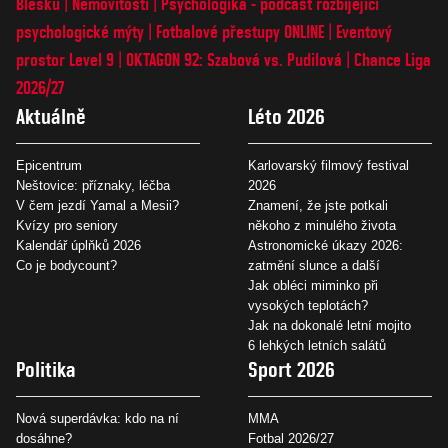
Blesku
Nemovitosti
Psychologika - podcast rozbíjející
psychologické mýty
Fotbalové přestupy ONLINE
Eventový
prostor Level 9
OKTAGON 92: Szabová vs. Pudilová
Chance Liga
2026/27
Aktuálně
Léto 2026
Epicentrum
Karlovarský filmový festival
Neštovice: příznaky, léčba
2026
V čem jezdí Yamal a Mesii?
Znamení, že jste potkali
Kvízy pro seniory
někoho z minulého života
Kalendář úplňků 2026
Astronomické úkazy 2026:
Co je bodycount?
zatmění slunce a další
Jak obléci miminko při
vysokých teplotách?
Jak na dokonalé letní mojito
6 lehkých letních salátů
Politika
Sport 2026
Nová superdávka: kdo na ní
MMA
dosáhne?
Fotbal 2026/27