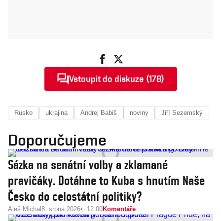
Vstoupit do diskuze (178)
Rusko
ukrajina
Andrej Babiš
noviny
Jiří Sezemský
Doporučujeme
Sázka na senátní volby a zklamané
pravičáky. Dotáhne to Kuba s hnutím Naše
Česko do celostátní politiky?
Aleš Michal
8. srpna 2026
12:00
Komentáře