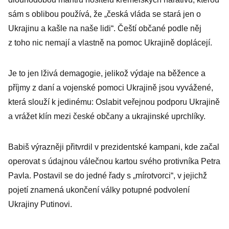
sám s oblibou používá, že „česká vláda se stará jen o
Ukrajinu a kašle na naše lidi“. Čeští občané podle něj
z toho nic nemají a vlastně na pomoc Ukrajině doplácejí.
Je to jen lživá demagogie, jelikož výdaje na běžence a
příjmy z daní a vojenské pomoci Ukrajině jsou vyvážené,
která slouží k jedinému: Oslabit veřejnou podporu Ukrajině
a vrážet klín mezi české občany a ukrajinské uprchlíky.
Babiš výrazněji přitvrdil v prezidentské kampani, kde začal
operovat s údajnou válečnou kartou svého protivníka Petra
Pavla. Postavil se do jedné řady s „mírotvorci“, v jejichž
pojetí znamená ukončení války potupné podvolení
Ukrajiny Putinovi.