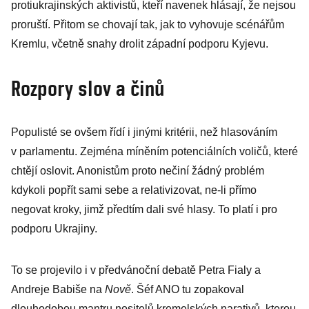
protiukrajinských aktivistů, kteří navenek hlásají, že nejsou
proruští. Přitom se chovají tak, jak to vyhovuje scénářům
Kremlu, včetně snahy drolit západní podporu Kyjevu.
Rozpory slov a činů
Populisté se ovšem řídí i jinými kritérii, než hlasováním
v parlamentu. Zejména míněním potenciálních voličů, které
chtějí oslovit. Anonistům proto nečiní žádný problém
kdykoli popřít sami sebe a relativizovat, ne-li přímo
negovat kroky, jimž předtím dali své hlasy. To platí i pro
podporu Ukrajiny.
To se projevilo i v předvánoční debatě Petra Fialy a
Andreje Babiše na
Nově
. Šéf ANO tu zopakoval
dlouhodobou mantru nositelů kremelských narativů, kterou