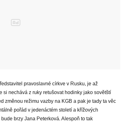
představitel pravoslavné církve v Rusku, je až
že si nechává z ruky retušovat hodinky jako sovětští
řed změnou režimu vazby na KGB a pak je tady ta věc
entálně pořád v jedenáctém století a křížových
bude brzy Jana Peterková. Alespoň to tak