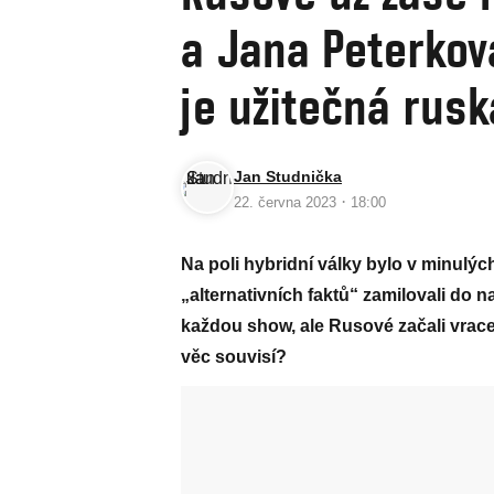
a Jana Peterkov
je užitečná rus
Jan Studnička
·
22. června 2023
18:00
Na poli hybridní války bylo v minulýc
„alternativních faktů“ zamilovali do 
každou show, ale Rusové začali vrac
věc souvisí?