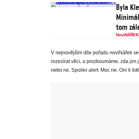
Byla Kl
Minimál
tom zál
NoviNÁŘEK
V nejnovějším díle pořadu noviNářek se
rozesírat věci, a prozkoumáme, zda jim 
nebo ne. Spoiler alert: Moc ne. Oni ti l