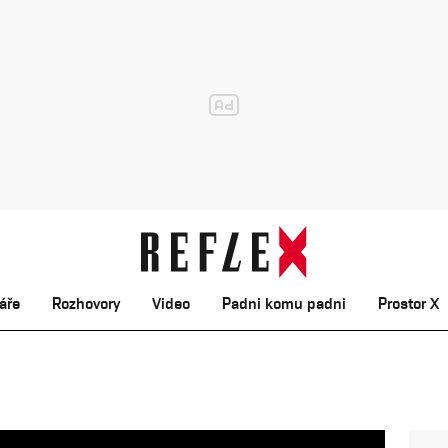
áře
Rozhovory
Video
Padni komu padni
Prostor X