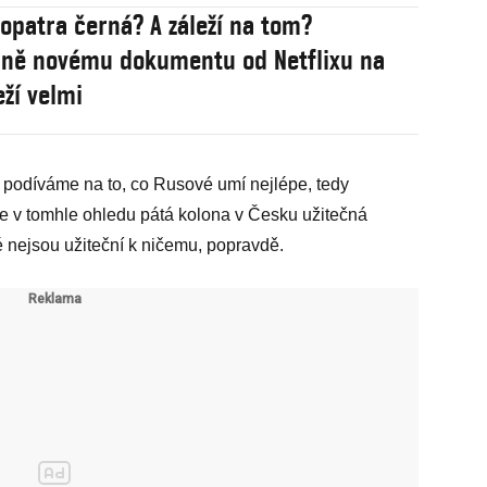
eopatra černá? A záleží na tom?
ně novému dokumentu od Netflixu na
eží velmi
 podíváme na to, co Rusové umí nejlépe, tedy
je v tomhle ohledu pátá kolona v Česku užitečná
idé nejsou užiteční k ničemu, popravdě.