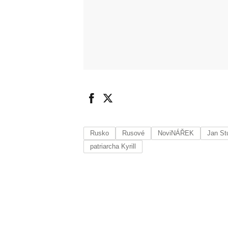
Rusko
Rusové
NoviNÁŘEK
Jan St
patriarcha Kyrill