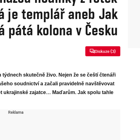
á je templář aneb Jak
ká pátá kolona v Česku
Diskuze (
3
)
h týdnech skutečně živo. Nejen že se čeští čtenáři
našeho soudnictví a začali pravidelně navštěvovat
et ukrajinské zajatce… Maďarům. Jak spolu tahle