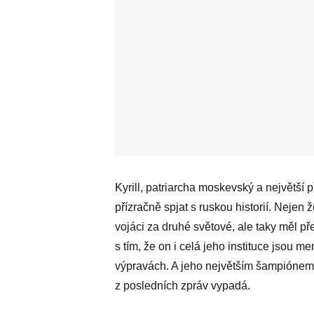
Kyrill, patriarcha moskevský a největší 
přízračně spjat s ruskou historií. Nejen 
vojáci za druhé světové, ale taky měl p
s tím, že on i celá jeho instituce jsou m
výpravách. A jeho největším šampiónem 
z posledních zpráv vypadá.