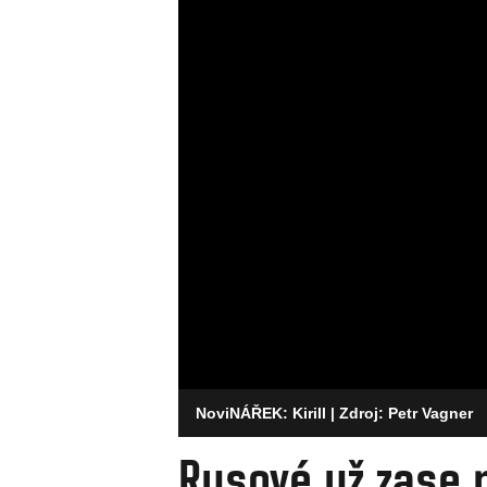
NoviNÁŘEK: Kirill
| Zdroj: Petr Vagner
Rusové už zase 