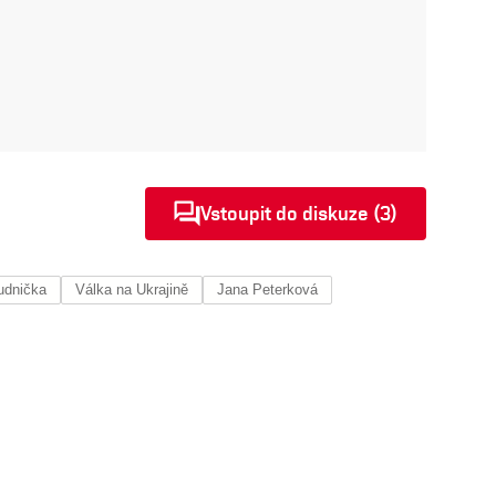
Vstoupit do diskuze (3)
udnička
Válka na Ukrajině
Jana Peterková