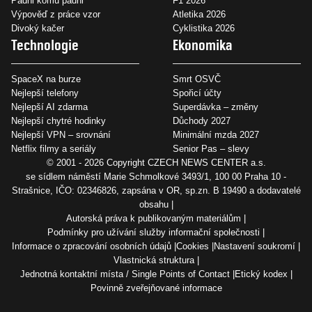
Padni komu padni
F1 2026
Výpověď z práce vzor
Atletika 2026
Divoký kačer
Cyklistika 2026
Technologie
Ekonomika
SpaceX na burze
Smrt OSVČ
Nejlepší telefony
Spořicí účty
Nejlepší AI zdarma
Superdávka – změny
Nejlepší chytré hodinky
Důchody 2027
Nejlepší VPN – srovnání
Minimální mzda 2027
Netflix filmy a seriály
Senior Pas – slevy
© 2001 - 2026 Copyright
CZECH NEWS CENTER a.s.
se sídlem náměstí Marie Schmolkové 3493/1, 100 00 Praha 10 -
Strašnice, IČO: 02346826, zapsána v OR, sp.zn. B 19490 a dodavatelé
obsahu
Autorská práva k publikovaným materiálům
Podmínky pro užívání služby informační společnosti
Informace o zpracování osobních údajů
Cookies
Nastavení soukromí
Vlastnická struktura
Jednotná kontaktní místa / Single Points of Contact
Etický kodex
Povinně zveřejňované informace