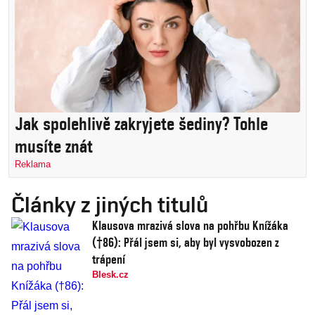
Jak spolehlivě zakryjete šediny? Tohle
musíte znát
Reklama
Články z jiných titulů
Klausova mrazivá slova na pohřbu Knížáka
(†86): Přál jsem si, aby byl vysvobozen z
trápení
Blesk.cz