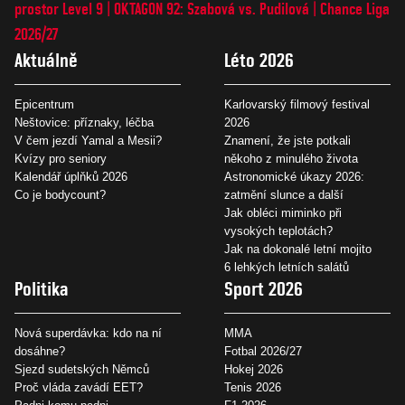
prostor Level 9
OKTAGON 92: Szabová vs. Pudilová
Chance Liga
2026/27
Aktuálně
Léto 2026
Epicentrum
Karlovarský filmový festival
Neštovice: příznaky, léčba
2026
V čem jezdí Yamal a Mesii?
Znamení, že jste potkali
Kvízy pro seniory
někoho z minulého života
Kalendář úplňků 2026
Astronomické úkazy 2026:
Co je bodycount?
zatmění slunce a další
Jak obléci miminko při
vysokých teplotách?
Jak na dokonalé letní mojito
6 lehkých letních salátů
Politika
Sport 2026
Nová superdávka: kdo na ní
MMA
dosáhne?
Fotbal 2026/27
Sjezd sudetských Němců
Hokej 2026
Proč vláda zavádí EET?
Tenis 2026