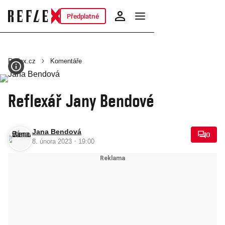
Předplatné
Reflex.cz
Komentáře
Reflexář Jany Bendové
Jana Bendová
0
·
8. února 2023
19:00