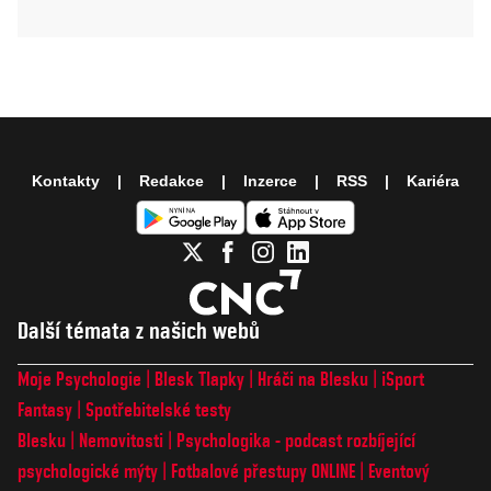
Kontakty
Redakce
Inzerce
RSS
Kariéra
Další témata z našich webů
Moje Psychologie
Blesk Tlapky
Hráči na Blesku
iSport
Fantasy
Spotřebitelské testy
Blesku
Nemovitosti
Psychologika - podcast rozbíjející
psychologické mýty
Fotbalové přestupy ONLINE
Eventový