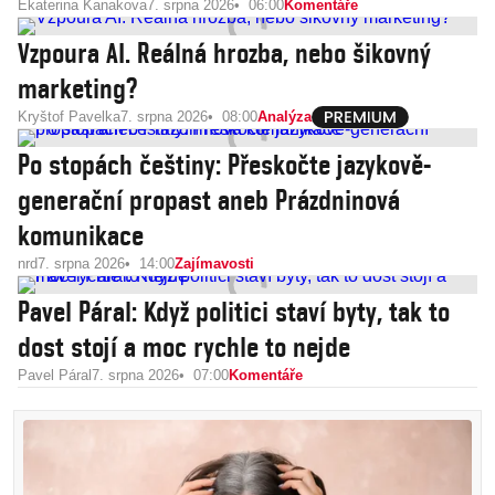
Ekaterina Kanakova
7. srpna 2026
06:00
Komentáře
Vzpoura AI. Reálná hrozba, nebo šikovný
marketing?
Kryštof Pavelka
7. srpna 2026
08:00
Analýza
Po stopách češtiny: Přeskočte jazykově-
generační propast aneb Prázdninová
komunikace
nrd
7. srpna 2026
14:00
Zajímavosti
Pavel Páral: Když politici staví byty, tak to
dost stojí a moc rychle to nejde
Pavel Páral
7. srpna 2026
07:00
Komentáře