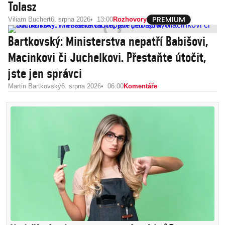
Tolasz
Viliam Buchert
6. srpna 2026
13:00
Rozhovory
Bartkovský: Ministerstva nepatří Babišovi,
Macinkovi či Juchelkovi. Přestaňte útočit,
jste jen správci
Martin Bartkovský
6. srpna 2026
06:00
Komentáře