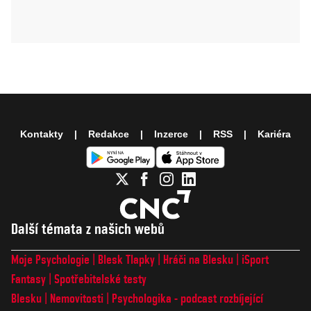
Kontakty
Redakce
Inzerce
RSS
Kariéra
Další témata z našich webů
Moje Psychologie
Blesk Tlapky
Hráči na Blesku
iSport
Fantasy
Spotřebitelské testy
Blesku
Nemovitosti
Psychologika - podcast rozbíjející