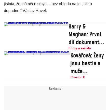
jistota, že má něco smysl – bez ohledu na to, jak to
dopadne,“ Václav Havel.
Harry &
Meghan: První
díl dokumentu
je vážně k
Filmy a seriály
Kovářová: Ženy
nepřežití, ve
jsou bestie a
druhém a
muže
třetím pár
provokují,
Prostor X
zásadních věcí
nejsou v tom
je
nevinně. S
přírodou