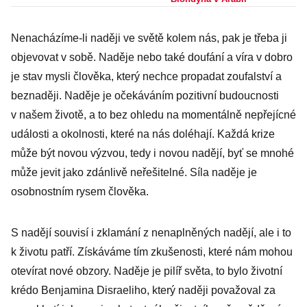
papíry, nebo
oddací list?
Nenacházíme-li naději ve světě kolem nás, pak je třeba ji
objevovat v sobě. Naděje nebo také doufání a víra v dobro
je stav mysli člověka, který nechce propadat zoufalství a
beznaději. Naděje je očekáváním pozitivní budoucnosti
v našem životě, a to bez ohledu na momentálně nepřejícné
události a okolnosti, které na nás doléhají. Každá krize
může být novou výzvou, tedy i novou nadějí, byť se mnohé
může jevit jako zdánlivě neřešitelné. Síla naděje je
osobnostním rysem člověka.
S nadějí souvisí i zklamání z nenaplněných nadějí, ale i to
k životu patří. Získáváme tím zkušenosti, které nám mohou
otevírat nové obzory. Naděje je pilíř světa, to bylo životní
krédo Benjamina Disraeliho, který naději považoval za