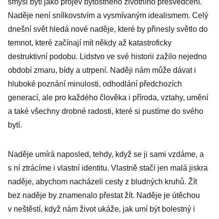
smysl bytí jako projev bytostného životního přesvědčení.
Naděje není snílkovstvím a vysmívaným idealismem. Celý
dnešní svět hledá nové naděje, které by přinesly světlo do
temnot, které začínají mít někdy až katastroficky
destruktivní podobu. Lidstvo ve své historii zažilo nejedno
období zmaru, bídy a utrpení. Naději nám může dávat i
hluboké poznání minulosti, odhodlání předchozích
generací, ale pro každého člověka i příroda, vztahy, umění
a také všechny drobné radosti, které si pustíme do svého
bytí.
Naděje umírá naposled, tehdy, když se ji sami vzdáme, a
s ní ztrácíme i vlastní identitu. Vlastně stačí jen malá jiskra
naděje, abychom nacházeli cesty z bludných kruhů. Žít
bez naděje by znamenalo přestat žít. Naděje je útěchou
v neštěstí, když nám život ukáže, jak umí být bolestný i