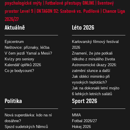
psychologické mýty
Fotbalové přestupy ONLINE
Eventový
prostor Level 9
OKTAGON 92: Szabová vs. Pudilová
Chance Liga
2026/27
Aktuálně
Léto 2026
Epicentrum
Karlovarský filmový festival
Neštovice: příznaky, léčba
2026
V čem jezdí Yamal a Mesii?
Znamení, že jste potkali
Kvízy pro seniory
někoho z minulého života
Kalendář úplňků 2026
Astronomické úkazy 2026:
Co je bodycount?
zatmění slunce a další
Jak obléci miminko při
vysokých teplotách?
Jak na dokonalé letní mojito
6 lehkých letních salátů
Politika
Sport 2026
Nová superdávka: kdo na ní
MMA
dosáhne?
Fotbal 2026/27
Sjezd sudetských Němců
Hokej 2026