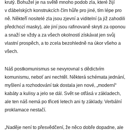
krutý. Bohužel je na světě mnoho podob zla, které žijí
v ďábelských konstrukcích čím hůře pro jiné, tím lépe pro
ně. Někteří nositelé zla jsou zjevní a viditelní (a již zahodili
předchozí masky), ale jiní jsou rafinovaně skryti za oponou
a snaží se vždy a za všech okolností získávat jen svůj
vlastní prospěch, a to zcela bezohledně na úkor všeho a
všech.
Náš postkomunismus se nevyrovnal s dědictvím
komunismu, neboť ani nechtěl. Některá schémata jednání,
myšlení a rozhodování tak dostala jen nové, „moderní“
kabáty a kulisy a jelo se dál. Svět se otřásá v základech,
ale ten náš nemá po třiceti letech ani ty základy. Verbální
proklamace nestačí.
„Naděje není to přesvědčení, že něco dobře dopadne, ale