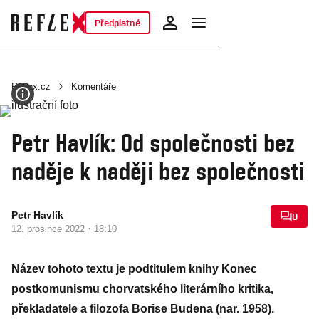
Předplatné
Reflex.cz
Komentáře
Petr Havlík: Od společnosti bez
naděje k naději bez společnosti
Petr Havlík
0
·
12. prosince 2022
18:10
Název tohoto textu je podtitulem knihy Konec
postkomunismu chorvatského literárního kritika,
překladatele a filozofa Borise Budena (nar. 1958).