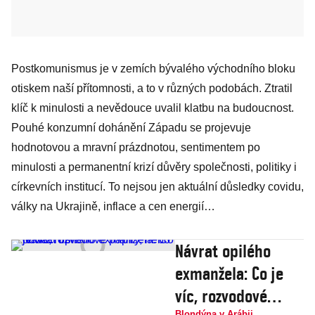
Postkomunismus je v zemích bývalého východního bloku
otiskem naší přítomnosti, a to v různých podobách. Ztratil
klíč k minulosti a nevědouce uvalil klatbu na budoucnost.
Pouhé konzumní dohánění Západu se projevuje
hodnotovou a mravní prázdnotou, sentimentem po
minulosti a permanentní krizí důvěry společnosti, politiky i
církevních institucí. To nejsou jen aktuální důsledky covidu,
války na Ukrajině, inflace a cen energií…
Návrat opilého
exmanžela: Co je
víc, rozvodové
Blondýna v Arábii