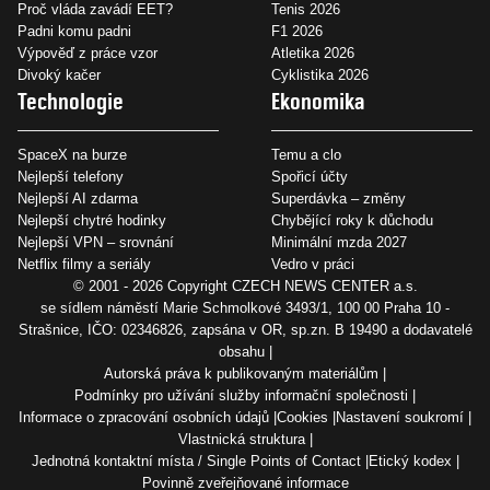
Proč vláda zavádí EET?
Tenis 2026
Padni komu padni
F1 2026
Výpověď z práce vzor
Atletika 2026
Divoký kačer
Cyklistika 2026
Technologie
Ekonomika
SpaceX na burze
Temu a clo
Nejlepší telefony
Spořicí účty
Nejlepší AI zdarma
Superdávka – změny
Nejlepší chytré hodinky
Chybějící roky k důchodu
Nejlepší VPN – srovnání
Minimální mzda 2027
Netflix filmy a seriály
Vedro v práci
© 2001 - 2026 Copyright
CZECH NEWS CENTER a.s.
se sídlem náměstí Marie Schmolkové 3493/1, 100 00 Praha 10 -
Strašnice, IČO: 02346826, zapsána v OR, sp.zn. B 19490 a dodavatelé
obsahu
Autorská práva k publikovaným materiálům
Podmínky pro užívání služby informační společnosti
Informace o zpracování osobních údajů
Cookies
Nastavení soukromí
Vlastnická struktura
Jednotná kontaktní místa / Single Points of Contact
Etický kodex
Povinně zveřejňované informace