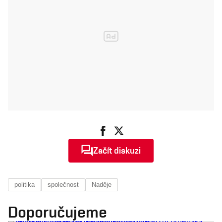
musíme
bojovat, ne ji
chránit
Začít diskuzi
politika
společnost
Naděje
Doporučujeme