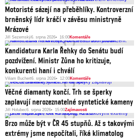
Motoristé sázejí na přeběhlíky. Kontroverzní
brněnský lídr kráčí v závěsu ministryně
Mrázové
Jiří Sezemský
6. srpna 2026
16:00
Komentáře
Kandidatura Karla Řehky do Senátu budí
pozdvižení. Ministr Zůna ho kritizuje,
konkurenti haní i chválí
Viliam Buchert
6. srpna 2026
12:00
Komentáře
Věčné diamanty končí. Trh se šperky
zaplavují nerozeznatelné syntetické kameny
Jiří Holubec
6. srpna 2026
15:00
Zajímavosti
Brzo může být v ČR 45 stupňů. Až s takovými
extrémy jsme nepočítali, říká klimatolog