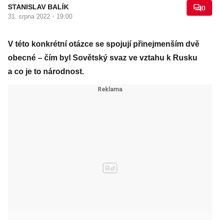
STANISLAV BALÍK
0
·
31. srpna 2022
19:00
V této konkrétní otázce se spojují přinejmenším dvě
obecné – čím byl Sovětský svaz ve vztahu k Rusku
a co je to národnost.