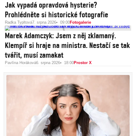
Jak vypadá opravdová hysterie?
Prohlédněte si historické fotografie
Radka Typltová
7. srpna 2026
09:00
Fotogalerie
Marek Adamczyk: Jsem z něj zklamaný.
Klempíř si hraje na ministra. Nestačí se tak
tvářit, musí zamakat
Pavlína Horáková
6. srpna 2026
18:00
Prostor X