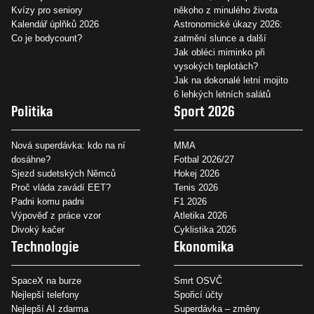
Kvízy pro seniory
někoho z minulého života
Kalendář úplňků 2026
Astronomické úkazy 2026:
Co je bodycount?
zatmění slunce a další
Jak obléci miminko při
vysokých teplotách?
Jak na dokonalé letní mojito
6 lehkých letních salátů
Politika
Sport 2026
Nová superdávka: kdo na ní
MMA
dosáhne?
Fotbal 2026/27
Sjezd sudetských Němců
Hokej 2026
Proč vláda zavádí EET?
Tenis 2026
Padni komu padni
F1 2026
Výpověď z práce vzor
Atletika 2026
Divoký kačer
Cyklistika 2026
Technologie
Ekonomika
SpaceX na burze
Smrt OSVČ
Nejlepší telefony
Spořicí účty
Nejlepší AI zdarma
Superdávka – změny