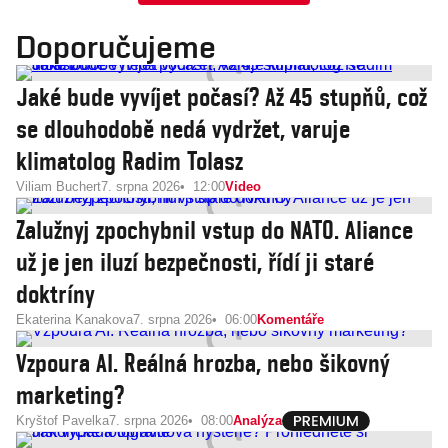
Doporučujeme
Jaké bude vyvíjet počasí? Až 45 stupňů, což
se dlouhodobě nedá vydržet, varuje
klimatolog Radim Tolasz
Viliam Buchert
7. srpna 2026
12:00
Video
Zalužnyj zpochybnil vstup do NATO. Aliance
už je jen iluzí bezpečnosti, řídí ji staré
doktríny
Ekaterina Kanakova
7. srpna 2026
06:00
Komentáře
Vzpoura AI. Reálná hrozba, nebo šikovný
marketing?
Kryštof Pavelka
7. srpna 2026
08:00
Analýza