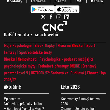
Kontakty
Redakce
Inzerce
RSS
Kariéra
Další témata z našich webů
Moje Psychologie
Blesk Tlapky
Hráči na Blesku
iSport
Fantasy
Spotřebitelské testy
Blesku
Nemovitosti
Psychologika - podcast rozbíjející
psychologické mýty
Fotbalové přestupy ONLINE
Eventový
prostor Level 9
OKTAGON 92: Szabová vs. Pudilová
Chance Liga
2026/27
Aktuálně
Léto 2026
Epicentrum
Karlovarský filmový festival
Neštovice: příznaky, léčba
2026
V čem jezdí Yamal a Mesii?
Znamení, že jste potkali