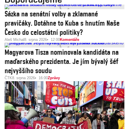
Sázka na senátní volby a zklamané
pravičáky. Dotáhne to Kuba s hnutím Naše
Česko do celostátní politiky?
Aleš Michal
8. srpna 2026
12:00
Komentáře
Magyarova Tisza nominovala kandidáta na
maďarského prezidenta. Je jím bývalý šéf
nejvyššího soudu
ČTK
8. srpna 2026
16:00
Zprávy