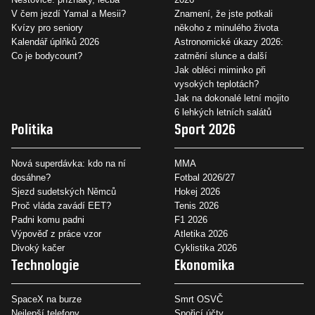
V čem jezdí Yamal a Mesii?
Znamení, že jste potkali
Kvízy pro seniory
někoho z minulého života
Kalendář úplňků 2026
Astronomické úkazy 2026:
Co je bodycount?
zatmění slunce a další
Jak obléci miminko při
vysokých teplotách?
Jak na dokonalé letní mojito
6 lehkých letních salátů
Politika
Sport 2026
Nová superdávka: kdo na ní
MMA
dosáhne?
Fotbal 2026/27
Sjezd sudetských Němců
Hokej 2026
Proč vláda zavádí EET?
Tenis 2026
Padni komu padni
F1 2026
Výpověď z práce vzor
Atletika 2026
Divoký kačer
Cyklistika 2026
Technologie
Ekonomika
SpaceX na burze
Smrt OSVČ
Nejlepší telefony
Spořicí účty