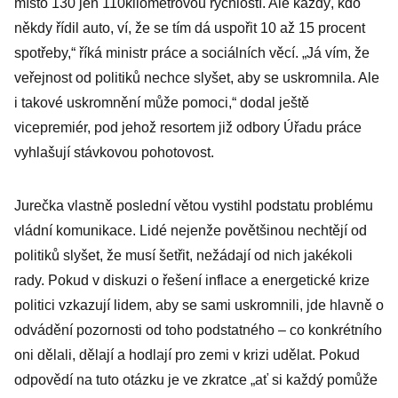
místo 130 jen 110kilometrovou rychlostí. Ale každý, kdo
někdy řídil auto, ví, že se tím dá uspořit 10 až 15 procent
spotřeby,“ říká ministr práce a sociálních věcí. „Já vím, že
veřejnost od politiků nechce slyšet, aby se uskromnila. Ale
i takové uskromnění může pomoci,“ dodal ještě
vicepremiér, pod jehož resortem již odbory Úřadu práce
vyhlašují stávkovou pohotovost.
Jurečka vlastně poslední větou vystihl podstatu problému
vládní komunikace. Lidé nejenže povětšinou nechtějí od
politiků slyšet, že musí šetřit, nežádají od nich jakékoli
rady. Pokud v diskuzi o řešení inflace a energetické krize
politici vzkazují lidem, aby se sami uskromnili, jde hlavně o
odvádění pozornosti od toho podstatného – co konkrétního
oni dělali, dělají a hodlají pro zemi v krizi udělat. Pokud
odpovědí na tuto otázku je ve zkratce „ať si každý pomůže