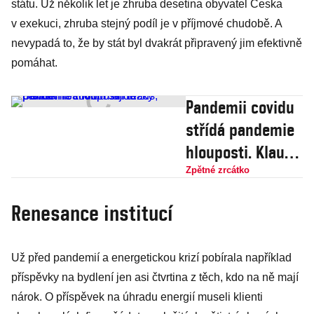
státu. Už několik let je zhruba desetina obyvatel Česka
v exekuci, zhruba stejný podíl je v příjmové chudobě. A
nevypadá to, že by stát byl dvakrát připravený jim efektivně
pomáhat.
Pandemii covidu
střídá pandemie
hlouposti. Klaus,
Ševčík i Šándor
Zpětné zrcátko
mají těžký
Renesance institucí
průběh
Už před pandemií a energetickou krizí pobírala například
příspěvky na bydlení jen asi čtvrtina z těch, kdo na ně mají
nárok. O příspěvek na úhradu energií museli klienti