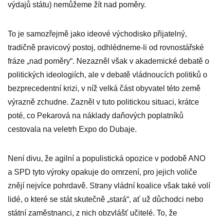
výdajů státu) nemůžeme žít nad poměry.
To je samozřejmě jako ideové východisko přijatelný,
tradičně pravicový postoj, odhlédneme-li od rovnostářské
fráze „nad poměry“. Nezazněl však v akademické debatě o
politických ideologiích, ale v debatě vládnoucích politiků o
bezprecedentní krizi, v níž velká část obyvatel této země
výrazně zchudne. Zazněl v tuto politickou situaci, krátce
poté, co Pekarová na náklady daňových poplatníků
cestovala na veletrh Expo do Dubaje.
Není divu, že agilní a populistická opozice v podobě ANO
a SPD tyto výroky opakuje do omrzení, pro jejich voliče
znějí nejvíce pohrdavě. Strany vládní koalice však také volí
lidé, o které se stát skutečně „stará“, ať už důchodci nebo
státní zaměstnanci, z nich obzvlášť učitelé. To, že