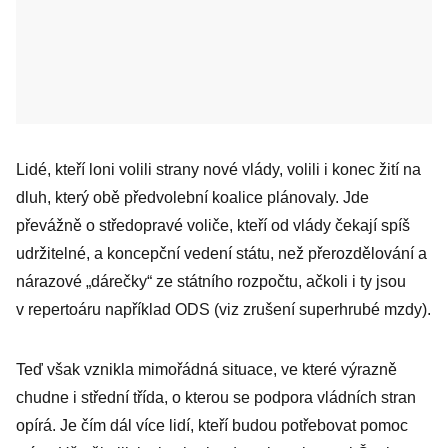
Lidé, kteří loni volili strany nové vlády, volili i konec žití na
dluh, který obě předvolební koalice plánovaly. Jde
převážně o středopravé voliče, kteří od vlády čekají spíš
udržitelné, a koncepční vedení státu, než přerozdělování a
nárazové „dárečky“ ze státního rozpočtu, ačkoli i ty jsou
v repertoáru například ODS (viz zrušení superhrubé mzdy).
Teď však vznikla mimořádná situace, ve které výrazně
chudne i střední třída, o kterou se podpora vládních stran
opírá. Je čím dál více lidí, kteří budou potřebovat pomoc