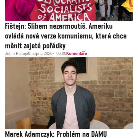
Fištejn: Slibem nezarmoutíš. Ameriku
ovládá nová verze komunismu, která chce
měnit zajeté pořádky
Jefim Fištejn
8. srpna 2026
06:00
Komentáře
Marek Adamczyk: Problém na DAMU