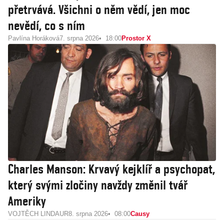
přetrvává. Všichni o něm vědí, jen moc
nevědí, co s ním
Pavlína Horáková
7. srpna 2026
18:00
Prostor X
Charles Manson: Krvavý kejklíř a psychopat,
který svými zločiny navždy změnil tvář
Ameriky
VOJTĚCH LINDAUR
8. srpna 2026
08:00
Causy