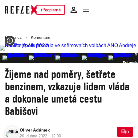
Předplatné
Reflex.cz
Komentáře
9
Fotogale
Žijeme nad poměry, šetřete
benzinem, vzkazuje lidem vláda
a dokonale umetá cestu
Babišovi
Oliver Adámek
0
·
26. dubna 2022
12:00