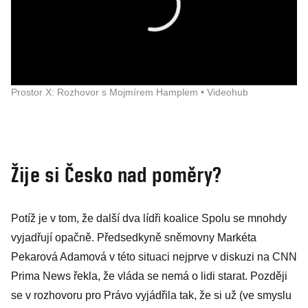
Prostor X: Rozhovor s Mojmírem Hamplem • Videohub
Žije si Česko nad poměry?
Potíž je v tom, že další dva lídři koalice Spolu se mnohdy
vyjadřují opačně. Předsedkyně sněmovny Markéta
Pekarová Adamová v této situaci nejprve v diskuzi na CNN
Prima News řekla, že vláda se nemá o lidi starat. Později
se v rozhovoru pro Právo vyjádřila tak, že si už (ve smyslu