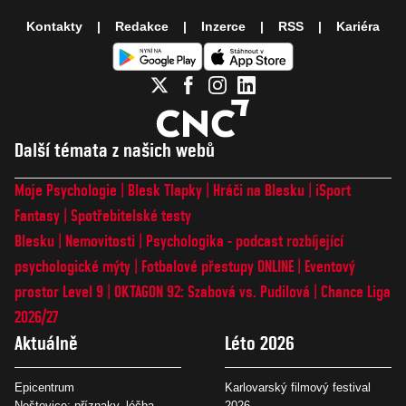
Kontakty
Redakce
Inzerce
RSS
Kariéra
Další témata z našich webů
Moje Psychologie
Blesk Tlapky
Hráči na Blesku
iSport
Fantasy
Spotřebitelské testy
Blesku
Nemovitosti
Psychologika - podcast rozbíjející
psychologické mýty
Fotbalové přestupy ONLINE
Eventový
prostor Level 9
OKTAGON 92: Szabová vs. Pudilová
Chance Liga
2026/27
Aktuálně
Léto 2026
Epicentrum
Karlovarský filmový festival
Neštovice: příznaky, léčba
2026