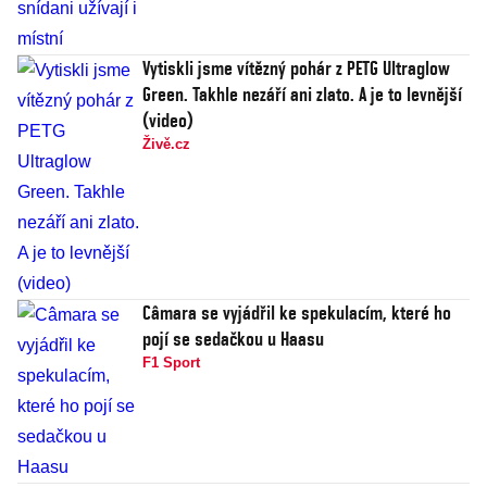
Vytiskli jsme vítězný pohár z PETG Ultraglow
Green. Takhle nezáří ani zlato. A je to levnější
(video)
Živě.cz
Câmara se vyjádřil ke spekulacím, které ho
pojí se sedačkou u Haasu
F1 Sport