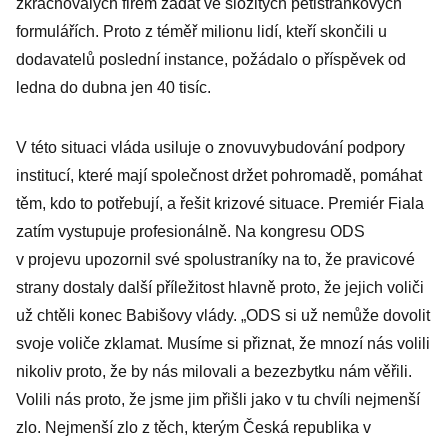
zkrachovalých firem žádat ve složitých pětistránkových
formulářích. Proto z téměř milionu lidí, kteří skončili u
dodavatelů poslední instance, požádalo o příspěvek od
ledna do dubna jen 40 tisíc.
V této situaci vláda usiluje o znovuvybudování podpory
institucí, které mají společnost držet pohromadě, pomáhat
těm, kdo to potřebují, a řešit krizové situace. Premiér Fiala
zatím vystupuje profesionálně. Na kongresu ODS
v projevu upozornil své spolustraníky na to, že pravicové
strany dostaly další příležitost hlavně proto, že jejich voliči
už chtěli konec Babišovy vlády. „ODS si už nemůže dovolit
svoje voliče zklamat. Musíme si přiznat, že mnozí nás volili
nikoliv proto, že by nás milovali a bezezbytku nám věřili.
Volili nás proto, že jsme jim přišli jako v tu chvíli nejmenší
zlo. Nejmenší zlo z těch, kterým Česká republika v