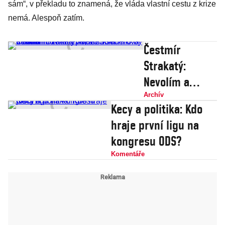
sám“, v překladu to znamená, že vláda vlastní cestu z krize
nemá. Alespoň zatím.
Čestmír
Strakatý:
Nevolím a
nefandím
Archív
Kecy a politika: Kdo
žádné vládě.
hraje první ligu na
Schillerová s
kongresu ODS?
lidmi mluvila
Komentáře
lépe, ale
všechno by
utratila