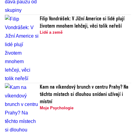
Filip Vondrášek: V Jižní Americe si lidé plují
životem mnohem lehčeji, věci tolik neřeší
Lidé a země
Kam na víkendový brunch v centru Prahy? Na
těchto místech si dlouhou snídani užívají i
místní
Moje Psychologie