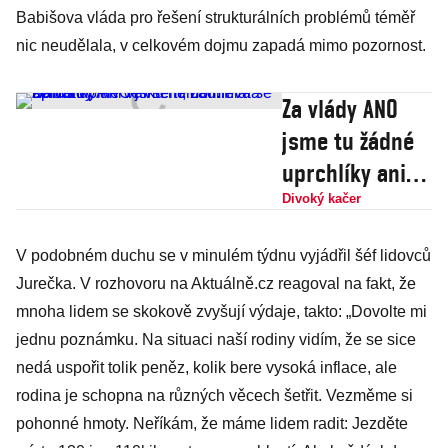
Babišova vláda pro řešení strukturálních problémů téměř
nic neudělala, v celkovém dojmu zapadá mimo pozornost.
Za vlády ANO
jsme tu žádné
uprchlíky ani
válku neměli.
Divoký kačer
Fiala selhal
V podobném duchu se v minulém týdnu vyjádřil šéf lidovců
úplně ve všem,
Jurečka. V rozhovoru na Aktuálně.cz reagoval na fakt, že
domnívá se
mnoha lidem se skokově zvyšují výdaje, takto: „Dovolte mi
Babiš
jednu poznámku. Na situaci naší rodiny vidím, že se sice
nedá uspořit tolik peněz, kolik bere vysoká inflace, ale
rodina je schopna na různých věcech šetřit. Vezměme si
pohonné hmoty. Neříkám, že máme lidem radit: Jezděte