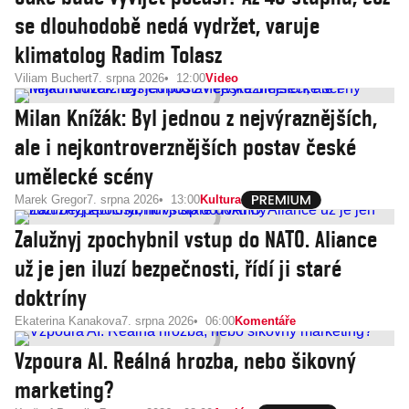
se dlouhodobě nedá vydržet, varuje
klimatolog Radim Tolasz
Viliam Buchert
7. srpna 2026
12:00
Video
Milan Knížák: Byl jednou z nejvýraznějších,
ale i nejkontroverznějších postav české
umělecké scény
Marek Gregor
7. srpna 2026
13:00
Kultura
Zalužnyj zpochybnil vstup do NATO. Aliance
už je jen iluzí bezpečnosti, řídí ji staré
doktríny
Ekaterina Kanakova
7. srpna 2026
06:00
Komentáře
Vzpoura AI. Reálná hrozba, nebo šikovný
marketing?