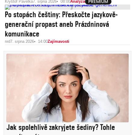
Kryštof Pavelka
7. srpna 2026
08:00
Analýza
Po stopách češtiny: Přeskočte jazykově-
generační propast aneb Prázdninová
komunikace
nrd
7. srpna 2026
14:00
Zajímavosti
Jak spolehlivě zakryjete šediny? Tohle