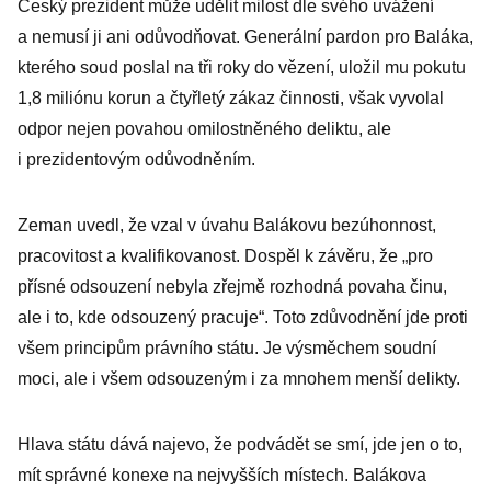
Český prezident může udělit milost dle svého uvážení
a nemusí ji ani odůvodňovat. Generální pardon pro Baláka,
kterého soud poslal na tři roky do vězení, uložil mu pokutu
1,8 miliónu korun a čtyřletý zákaz činnosti, však vyvolal
odpor nejen povahou omilostněného deliktu, ale
i prezidentovým odůvodněním.
Zeman uvedl, že vzal v úvahu Balákovu bezúhonnost,
pracovitost a kvalifikovanost. Dospěl k závěru, že „pro
přísné odsouzení nebyla zřejmě rozhodná povaha činu,
ale i to, kde odsouzený pracuje“. Toto zdůvodnění jde proti
všem principům právního státu. Je výsměchem soudní
moci, ale i všem odsouzeným i za mnohem menší delikty.
Hlava státu dává najevo, že podvádět se smí, jde jen o to,
mít správné konexe na nejvyšších místech. Balákova