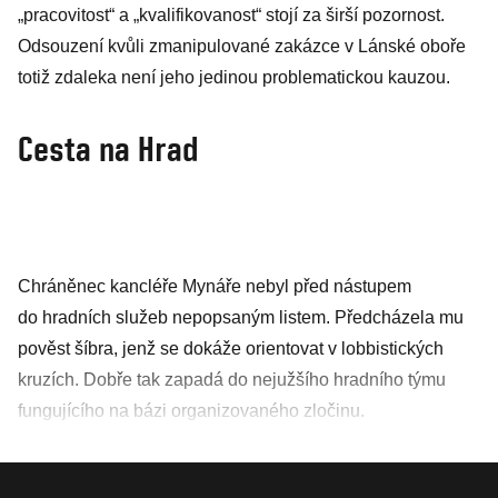
„pracovitost“ a „kvalifikovanost“ stojí za širší pozornost.
Odsouzení kvůli zmanipulované zakázce v Lánské oboře
totiž zdaleka není jeho jedinou problematickou kauzou.
Cesta na Hrad
Chráněnec kancléře Mynáře nebyl před nástupem
do hradních služeb nepopsaným listem. Předcházela mu
pověst šíbra, jenž se dokáže orientovat v lobbistických
kruzích. Dobře tak zapadá do nejužšího hradního týmu
fungujícího na bázi organizovaného zločinu.