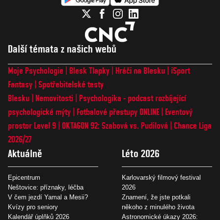
Další témata z našich webů
Moje Psychologie
Blesk Tlapky
Hráči na Blesku
iSport
Fantasy
Spotřebitelské testy
Blesku
Nemovitosti
Psychologika - podcast rozbíjející
psychologické mýty
Fotbalové přestupy ONLINE
Eventový
prostor Level 9
OKTAGON 92: Szabová vs. Pudilová
Chance Liga
2026/27
Aktuálně
Léto 2026
Epicentrum
Karlovarský filmový festival
Neštovice: příznaky, léčba
2026
V čem jezdí Yamal a Mesii?
Znamení, že jste potkali
Kvízy pro seniory
někoho z minulého života
Kalendář úplňků 2026
Astronomické úkazy 2026: