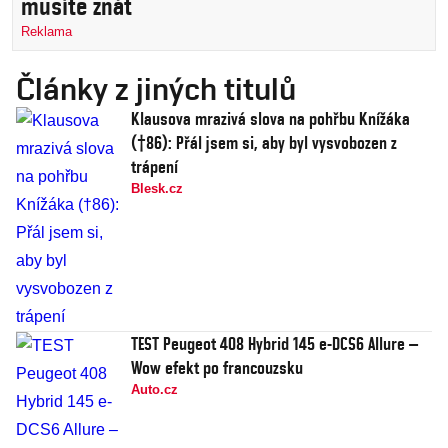
musíte znát
Reklama
Články z jiných titulů
Klausova mrazivá slova na pohřbu Knížáka
(†86): Přál jsem si, aby byl vysvobozen z
trápení
Blesk.cz
TEST Peugeot 408 Hybrid 145 e-DCS6 Allure –
Wow efekt po francouzsku
Auto.cz