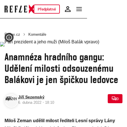
Předplatné
Reflex.cz
Komentáře
Anamnéza hradního gangu:
Udělení milosti odsouzenému
Balákovi je jen špičkou ledovce
Jiří Sezemský
0
·
6. dubna 2022
18:10
Miloš Zeman udělil milost řediteli Lesní správy Lány