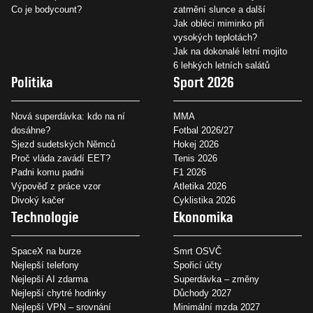
Co je bodycount?
zatmění slunce a další
Jak obléci miminko při
vysokých teplotách?
Jak na dokonalé letní mojito
6 lehkých letních salátů
Politika
Sport 2026
Nová superdávka: kdo na ní
MMA
dosáhne?
Fotbal 2026/27
Sjezd sudetských Němců
Hokej 2026
Proč vláda zavádí EET?
Tenis 2026
Padni komu padni
F1 2026
Výpověď z práce vzor
Atletika 2026
Divoký kačer
Cyklistika 2026
Technologie
Ekonomika
SpaceX na burze
Smrt OSVČ
Nejlepší telefony
Spořicí účty
Nejlepší AI zdarma
Superdávka – změny
Nejlepší chytré hodinky
Důchody 2027
Nejlepší VPN – srovnání
Minimální mzda 2027