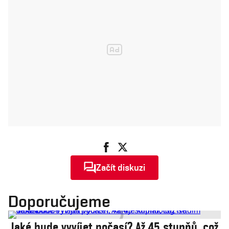
Začít diskuzi
Doporučujeme
Jaké bude vyvíjet počasí? Až 45 stupňů, což