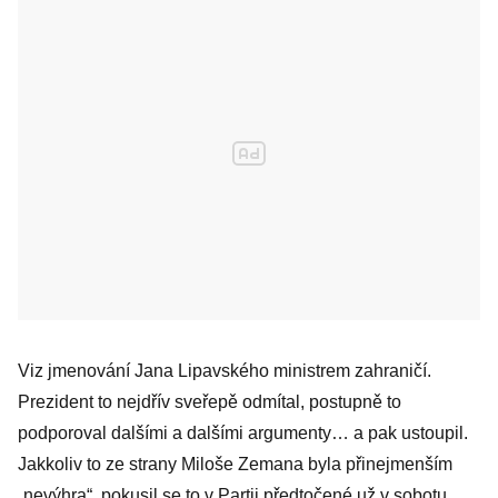
Viz jmenování Jana Lipavského ministrem zahraničí.
Prezident to nejdřív sveřepě odmítal, postupně to
podporoval dalšími a dalšími argumenty… a pak ustoupil.
Jakkoliv to ze strany Miloše Zemana byla přinejmenším
„nevýhra“, pokusil se to v Partii předtočené už v sobotu