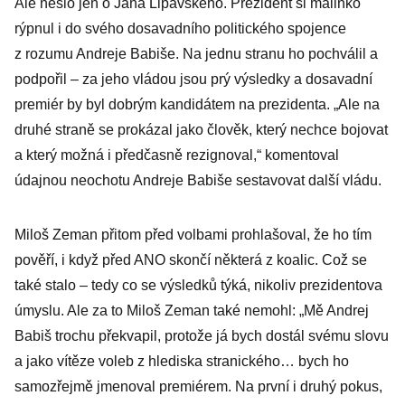
Ale nešlo jen o Jana Lipavského. Prezident si malinko
Ostře napadl
rýpnul i do svého dosavadního politického spojence
antivaxery
z rozumu Andreje Babiše. Na jednu stranu ho pochválil a
podpořil – za jeho vládou jsou prý výsledky a dosavadní
premiér by byl dobrým kandidátem na prezidenta. „Ale na
druhé straně se prokázal jako člověk, který nechce bojovat
a který možná i předčasně rezignoval,“ komentoval
údajnou neochotu Andreje Babiše sestavovat další vládu.
Miloš Zeman přitom před volbami prohlašoval, že ho tím
pověří, i když před ANO skončí některá z koalic. Což se
také stalo – tedy co se výsledků týká, nikoliv prezidentova
úmyslu. Ale za to Miloš Zeman také nemohl: „Mě Andrej
Babiš trochu překvapil, protože já bych dostál svému slovu
a jako vítěze voleb z hlediska stranického… bych ho
samozřejmě jmenoval premiérem. Na první i druhý pokus,