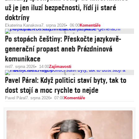
už je jen iluzí bezpečnosti, řídí ji staré
doktríny
Ekaterina Kanakova
7. srpna 2026
06:00
Komentáře
Po stopách češtiny: Přeskočte jazykově-
generační propast aneb Prázdninová
komunikace
nrd
7. srpna 2026
14:00
Zajímavosti
Pavel Páral: Když politici staví byty, tak to
dost stojí a moc rychle to nejde
Pavel Páral
7. srpna 2026
07:00
Komentáře