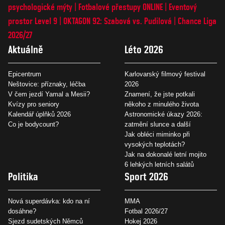
psychologické mýty
Fotbalové přestupy ONLINE
Eventový
prostor Level 9
OKTAGON 92: Szabová vs. Pudilová
Chance Liga
2026/27
Aktuálně
Léto 2026
Epicentrum
Karlovarský filmový festival
Neštovice: příznaky, léčba
2026
V čem jezdí Yamal a Mesii?
Znamení, že jste potkali
Kvízy pro seniory
někoho z minulého života
Kalendář úplňků 2026
Astronomické úkazy 2026:
Co je bodycount?
zatmění slunce a další
Jak obléci miminko při
vysokých teplotách?
Jak na dokonalé letní mojito
6 lehkých letních salátů
Politika
Sport 2026
Nová superdávka: kdo na ní
MMA
dosáhne?
Fotbal 2026/27
Sjezd sudetských Němců
Hokej 2026