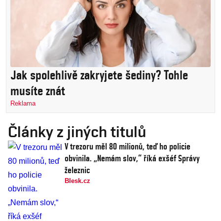
Jak spolehlivě zakryjete šediny? Tohle
musíte znát
Reklama
Články z jiných titulů
V trezoru měl 80 milionů, teď ho policie
obvinila. „Nemám slov,“ říká exšéf Správy
železnic
Blesk.cz