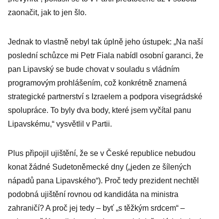
zaonačit, jak to jen šlo.
Jednak to vlastně nebyl tak úplně jeho ústupek: „Na naší
poslední schůzce mi Petr Fiala nabídl osobní garanci, že
pan Lipavský se bude chovat v souladu s vládním
programovým prohlášením, což konkrétně znamená
strategické partnerství s Izraelem a podpora visegrádské
spolupráce. To byly dva body, které jsem vyčítal panu
Lipavskému,“ vysvětlil v Partii.
Plus připojil ujištění, že se v České republice nebudou
konat žádné Sudetoněmecké dny („jeden ze šílených
nápadů pana Lipavského“). Proč tedy prezident nechtěl
podobná ujištění rovnou od kandidáta na ministra
zahraničí? A proč jej tedy – byť „s těžkým srdcem“ –