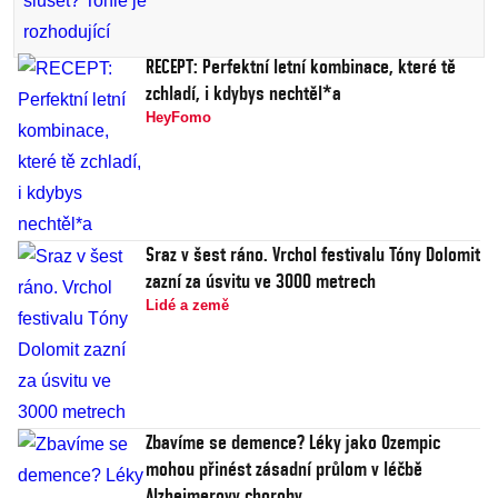
RECEPT: Perfektní letní kombinace, které tě
zchladí, i kdybys nechtěl*a
HeyFomo
Sraz v šest ráno. Vrchol festivalu Tóny Dolomit
zazní za úsvitu ve 3000 metrech
Lidé a země
Zbavíme se demence? Léky jako Ozempic
mohou přinést zásadní průlom v léčbě
Alzheimerovy choroby