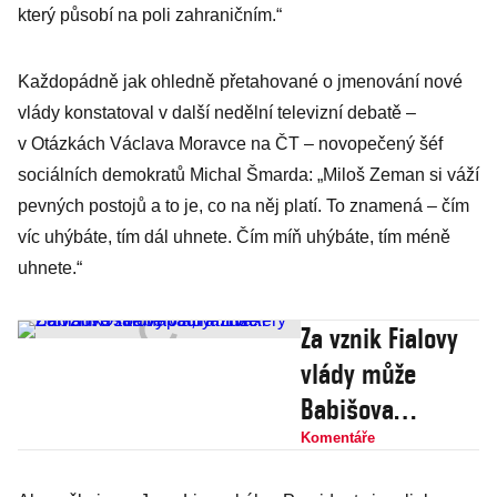
který působí na poli zahraničním.“
Každopádně jak ohledně přetahované o jmenování nové
vlády konstatoval v další nedělní televizní debatě –
v Otázkách Václava Moravce na ČT – novopečený šéf
sociálních demokratů Michal Šmarda: „Miloš Zeman si váží
pevných postojů a to je, co na něj platí. To znamená – čím
víc uhýbáte, tím dál uhnete. Čím míň uhýbáte, tím méně
uhnete.“
Za vznik Fialovy
vlády může
Babišova
zbabělost,
Komentáře
naznačil Zeman.