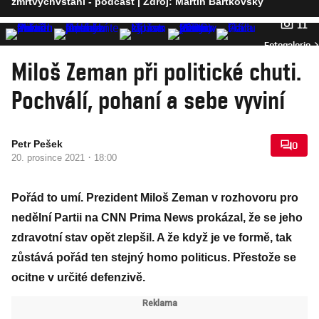
zmrtvýchvstání - podcast
| Zdroj: Martin Bartkovský
11
Fotogalerie
Miloš Zeman při politické chuti.
Pochválí, pohaní a sebe vyviní
Petr Pešek
0
·
20. prosince 2021
18:00
Pořád to umí. Prezident Miloš Zeman v rozhovoru pro
nedělní Partii na CNN Prima News prokázal, že se jeho
zdravotní stav opět zlepšil. A že když je ve formě, tak
zůstává pořád ten stejný homo politicus. Přestože se
ocitne v určité defenzivě.