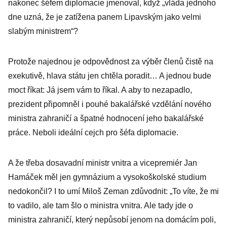
nakonec šéfem diplomacie jmenoval, když „vláda jednoho
dne uzná, že je zatížena panem Lipavským jako velmi
slabým ministrem“?
Protože najednou je odpovědnost za výběr členů čistě na
exekutivě, hlava státu jen chtěla poradit… A jednou bude
moct říkat: Já jsem vám to říkal. A aby to nezapadlo,
prezident připomněl i pouhé bakalářské vzdělání nového
ministra zahraničí a špatné hodnocení jeho bakalářské
práce. Neboli ideální cejch pro šéfa diplomacie.
A že třeba dosavadní ministr vnitra a vicepremiér Jan
Hamáček měl jen gymnázium a vysokoškolské studium
nedokončil? I to umí Miloš Zeman zdůvodnit: „To víte, že mi
to vadilo, ale tam šlo o ministra vnitra. Ale tady jde o
ministra zahraničí, který nepůsobí jenom na domácím poli,