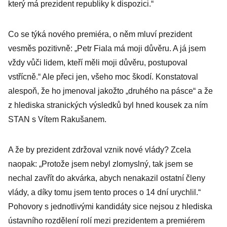
který má prezident republiky k dispozici.“
Co se týká nového premiéra, o něm mluví prezident
vesměs pozitivně: „Petr Fiala má moji důvěru. A já jsem
vždy vůči lidem, kteří měli moji důvěru, postupoval
vstřícně.“ Ale přeci jen, všeho moc škodí. Konstatoval
alespoň, že ho jmenoval jakožto „druhého na pásce“ a že
z hlediska stranických výsledků byl hned kousek za ním
STAN s Vítem Rakušanem.
A že by prezident zdržoval vznik nové vlády? Zcela
naopak: „Protože jsem nebyl zlomyslný, tak jsem se
nechal zavřít do akvárka, abych nenakazil ostatní členy
vlády, a díky tomu jsem tento proces o 14 dní urychlil.“
Pohovory s jednotlivými kandidáty sice nejsou z hlediska
ústavního rozdělení rolí mezi prezidentem a premiérem