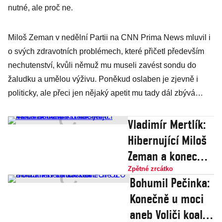
nutné, ale proč ne.
Miloš Zeman v nedělní Partii na CNN Prima News mluvil i
o svých zdravotních problémech, které přičetl především
nechutenství, kvůli němuž mu museli zavést sondu do
žaludku a umělou výživu. Poněkud oslaben je zjevně i
politicky, ale přeci jen nějaký apetit mu tady dál zbývá…
Vladimír Mertlík:
Hibernující Miloš
Zeman a konec
jeho
Zpětné zrcátko
Bohumil Pečinka:
kamarádčoftu s
Konečně u moci
Babišem
aneb Voliči koalic