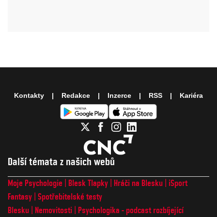
Kontakty
Redakce
Inzerce
RSS
Kariéra
Další témata z našich webů
Moje Psychologie
Blesk Tlapky
Hráči na Blesku
iSport
Fantasy
Spotřebitelské testy
Blesku
Nemovitosti
Psychologika - podcast rozbíjející