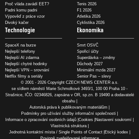
Proč vláda zavádí EET?
Tenis 2026
Padni komu padni
F1 2026
Výpověď z práce vzor
Atletika 2026
Divoký kačer
Cyklistika 2026
Technologie
Ekonomika
SpaceX na burze
Smrt OSVČ
Nejlepší telefony
Spořicí účty
Nejlepší AI zdarma
Superdávka – změny
Nejlepší chytré hodinky
Důchody 2027
Nejlepší VPN – srovnání
Minimální mzda 2027
Netflix filmy a seriály
Senior Pas – slevy
© 2001 - 2026 Copyright
CZECH NEWS CENTER a.s.
se sídlem náměstí Marie Schmolkové 3493/1, 100 00 Praha 10 -
Strašnice, IČO: 02346826, zapsána v OR, sp.zn. B 19490 a dodavatelé
obsahu
Autorská práva k publikovaným materiálům
Podmínky pro užívání služby informační společnosti
Informace o zpracování osobních údajů
Cookies
Nastavení soukromí
Vlastnická struktura
Jednotná kontaktní místa / Single Points of Contact
Etický kodex
Povinně zveřejňované informace