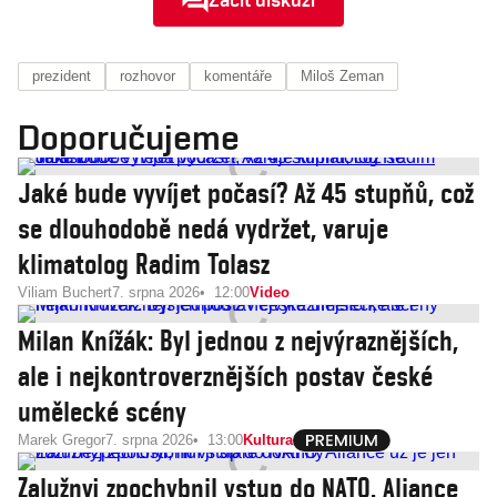
prezident
rozhovor
komentáře
Miloš Zeman
Doporučujeme
Jaké bude vyvíjet počasí? Až 45 stupňů, což
se dlouhodobě nedá vydržet, varuje
klimatolog Radim Tolasz
Viliam Buchert
7. srpna 2026
12:00
Video
Milan Knížák: Byl jednou z nejvýraznějších,
ale i nejkontroverznějších postav české
umělecké scény
Marek Gregor
7. srpna 2026
13:00
Kultura
Zalužnyj zpochybnil vstup do NATO. Aliance