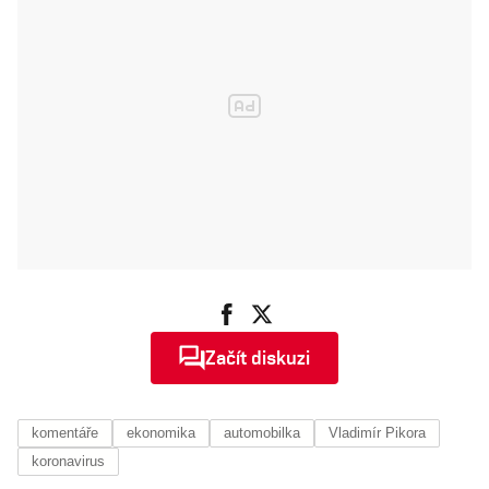
rouškou a
tancem v
bocích
Začít diskuzi
komentáře
ekonomika
automobilka
Vladimír Pikora
koronavirus