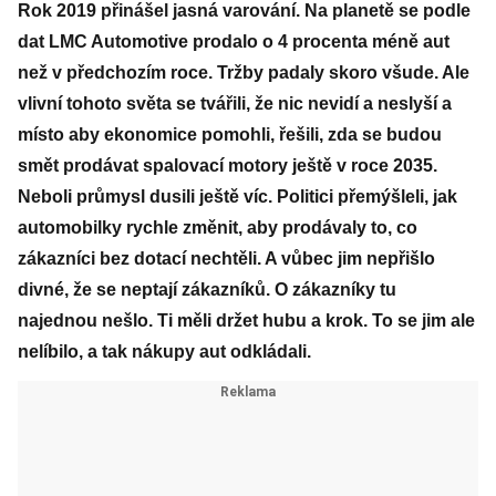
Rok 2019 přinášel jasná varování. Na planetě se podle
dat LMC Automotive prodalo o 4 procenta méně aut
než v předchozím roce. Tržby padaly skoro všude. Ale
vlivní tohoto světa se tvářili, že nic nevidí a neslyší a
místo aby ekonomice pomohli, řešili, zda se budou
smět prodávat spalovací motory ještě v roce 2035.
Neboli průmysl dusili ještě víc. Politici přemýšleli, jak
automobilky rychle změnit, aby prodávaly to, co
zákazníci bez dotací nechtěli. A vůbec jim nepřišlo
divné, že se neptají zákazníků. O zákazníky tu
najednou nešlo. Ti měli držet hubu a krok. To se jim ale
nelíbilo, a tak nákupy aut odkládali.