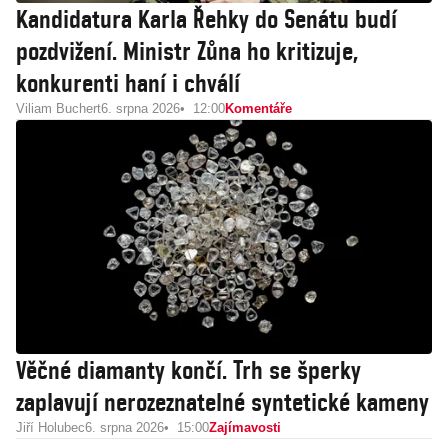
Kandidatura Karla Řehky do Senátu budí
pozdvižení. Ministr Zůna ho kritizuje,
konkurenti haní i chválí
Viliam Buchert
6. srpna 2026
12:00
Komentáře
Věčné diamanty končí. Trh se šperky
zaplavují nerozeznatelné syntetické kameny
Jiří Holubec
6. srpna 2026
15:00
Zajímavosti