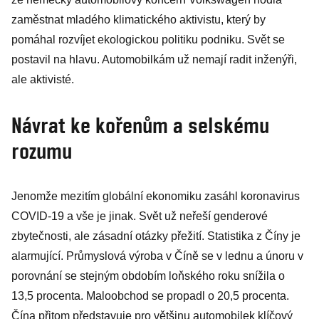
nákazy i
zaměstnat mladého klimatického aktivistu, který by
nošením
pomáhal rozvíjet ekologickou politiku podniku. Svět se
roušek venku
postavil na hlavu. Automobilkám už nemají radit inženýři,
ale aktivisté.
Návrat ke kořenům a selskému
rozumu
Jenomže mezitím globální ekonomiku zasáhl koronavirus
COVID-19 a vše je jinak. Svět už neřeší genderové
zbytečnosti, ale zásadní otázky přežití. Statistika z Číny je
alarmující. Průmyslová výroba v Číně se v lednu a únoru v
porovnání se stejným obdobím loňského roku snížila o
13,5 procenta. Maloobchod se propadl o 20,5 procenta.
Čína přitom představuje pro většinu automobilek klíčový