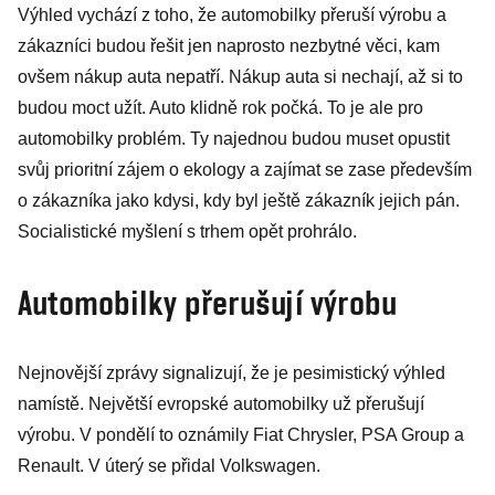
Výhled vychází z toho, že automobilky přeruší výrobu a
koronavir není
zákazníci budou řešit jen naprosto nezbytné věci, kam
pod kontrolou
ovšem nákup auta nepatří. Nákup auta si nechají, až si to
a bude se to
budou moct užít. Auto klidně rok počká. To je ale pro
zhoršovat
automobilky problém. Ty najednou budou muset opustit
svůj prioritní zájem o ekology a zajímat se zase především
o zákazníka jako kdysi, kdy byl ještě zákazník jejich pán.
Socialistické myšlení s trhem opět prohrálo.
Automobilky přerušují výrobu
Nejnovější zprávy signalizují, že je pesimistický výhled
namístě. Největší evropské automobilky už přerušují
výrobu. V pondělí to oznámily Fiat Chrysler, PSA Group a
Renault. V úterý se přidal Volkswagen.