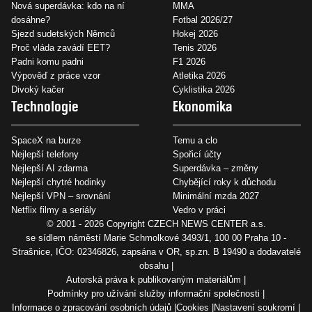
Nová superdávka: kdo na ní
MMA
dosáhne?
Fotbal 2026/27
Sjezd sudetských Němců
Hokej 2026
Proč vláda zavádí EET?
Tenis 2026
Padni komu padni
F1 2026
Výpověď z práce vzor
Atletika 2026
Divoký kačer
Cyklistika 2026
Technologie
Ekonomika
SpaceX na burze
Temu a clo
Nejlepší telefony
Spořicí účty
Nejlepší AI zdarma
Superdávka – změny
Nejlepší chytré hodinky
Chybějící roky k důchodu
Nejlepší VPN – srovnání
Minimální mzda 2027
Netflix filmy a seriály
Vedro v práci
© 2001 - 2026 Copyright
CZECH NEWS CENTER a.s.
se sídlem náměstí Marie Schmolkové 3493/1, 100 00 Praha 10 -
Strašnice, IČO: 02346826, zapsána v OR, sp.zn. B 19490 a dodavatelé
obsahu
Autorská práva k publikovaným materiálům
Podmínky pro užívání služby informační společnosti
Informace o zpracování osobních údajů
Cookies
Nastavení soukromí