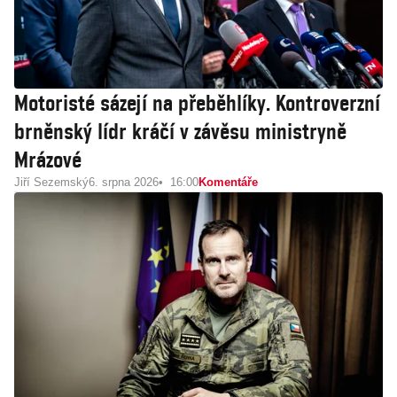
Motoristé sázejí na přeběhlíky. Kontroverzní
brněnský lídr kráčí v závěsu ministryně
Mrázové
Jiří Sezemský
6. srpna 2026
16:00
Komentáře