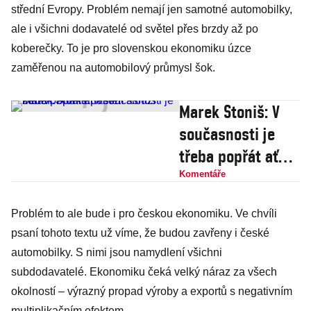
střední Evropy. Problém nemají jen samotné automobilky,
ale i všichni dodavatelé od světel přes brzdy až po
koberečky. To je pro slovenskou ekonomiku úzce
zaměřenou na automobilový průmysl šok.
Marek Stoniš: V
současnosti je
třeba popřát ať
všem slouží
Komentáře
zdraví. A také
Problém to ale bude i pro českou ekonomiku. Ve chvíli
paměť
psaní tohoto textu už víme, že budou zavřeny i české
automobilky. S nimi jsou namydlení všichni
subdodavatelé. Ekonomiku čeká velký náraz za všech
okolností – výrazný propad výroby a exportů s negativním
multiplikačním efektem.