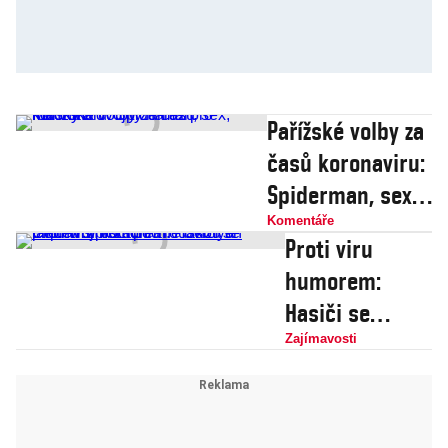
Pařížské volby za
časů koronaviru:
Spiderman, sex,
roušky a dvojitý
Komentáře
Proti viru
nářez pro
humorem:
Macrona
Hasiči se
připravují k
Zajímavosti
záchraně
uvízlých Čechů
s písní pod