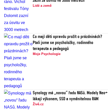
zazní za úsvitu ve 3000 metrech
Lidé a země
Co mají děti opravdu prožít o prázdninách?
Ptali jsme se psycholožky, rodinného
terapeuta a pedagogů
Moje Psychologie
Synology má „novou“ řadu NASů. Modely Neo+
lákají výkonem, SSD a vyměnitelnou RAM
Živě.cz