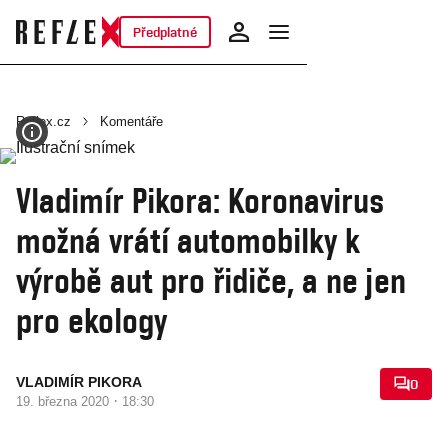
Předplatné
Reflex.cz
Komentáře
Vladimír Pikora: Koronavirus
možná vrátí automobilky k
výrobě aut pro řidiče, a ne jen
pro ekology
VLADIMÍR PIKORA
0
·
19. března 2020
18:30