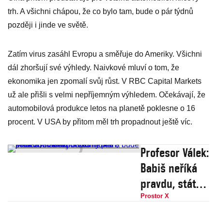
trh. A všichni chápou, že co bylo tam, bude o pár týdnů
později i jinde ve světě.
Zatím virus zasáhl Evropu a směřuje do Ameriky. Všichni
dál zhoršují své výhledy. Naivkové mluví o tom, že
ekonomika jen zpomalí svůj růst. V RBC Capital Markets
už ale přišli s velmi nepříjemným výhledem. Očekávají, že
automobilová produkce letos na planetě poklesne o 16
procent. V USA by přitom měl trh propadnout ještě víc.
Profesor Válek:
Babiš neříká
pravdu, stát
nemá žádný
Prostor X
plán,