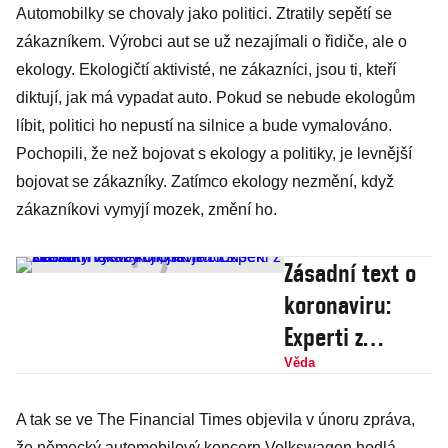
Automobilky se chovaly jako politici. Ztratily sepětí se
zákazníkem. Výrobci aut se už nezajímali o řidiče, ale o
ekology. Ekologičtí aktivisté, ne zákazníci, jsou ti, kteří
diktují, jak má vypadat auto. Pokud se nebude ekologům
líbit, politici ho nepustí na silnice a bude vymalováno.
Pochopili, že než bojovat s ekology a politiky, je levnější
bojovat se zákazníky. Zatímco ekology nezmění, když
zákazníkovi vymyjí mozek, změní ho.
Zásadní text o
koronaviru:
Experti z
Bulovky
Věda
vysvětlují, jak
A tak se ve The Financial Times objevila v únoru zpráva,
je to s šířením
že německý automobilový koncern Volkswagen hodlá