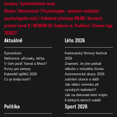
Fantasy
Spotřebitelské testy
Blesku
Nemovitosti
Psychologika - podcast rozbíjející
psychologické mýty
Fotbalové přestupy ONLINE
Eventový
prostor Level 9
OKTAGON 92: Szabová vs. Pudilová
Chance Liga
2026/27
Aktuálně
Léto 2026
Epicentrum
Karlovarský filmový festival
Neštovice: příznaky, léčba
2026
V čem jezdí Yamal a Mesii?
Znamení, že jste potkali
Kvízy pro seniory
někoho z minulého života
Kalendář úplňků 2026
Astronomické úkazy 2026:
Co je bodycount?
zatmění slunce a další
Jak obléci miminko při
vysokých teplotách?
Jak na dokonalé letní mojito
6 lehkých letních salátů
Politika
Sport 2026