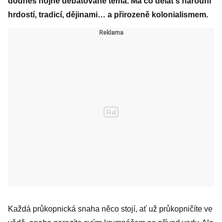
dodnes hojně debatované téma. Má co dělat s národní
hrdostí, tradicí, dějinami… a přirozeně kolonialismem.
Každá průkopnická snaha něco stojí, ať už průkopničíte ve