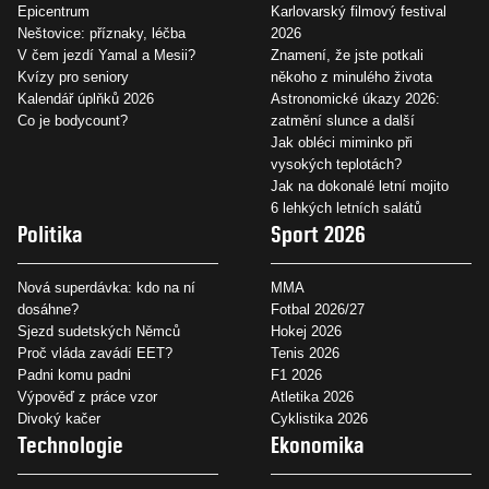
Epicentrum
Karlovarský filmový festival
Neštovice: příznaky, léčba
2026
V čem jezdí Yamal a Mesii?
Znamení, že jste potkali
Kvízy pro seniory
někoho z minulého života
Kalendář úplňků 2026
Astronomické úkazy 2026:
Co je bodycount?
zatmění slunce a další
Jak obléci miminko při
vysokých teplotách?
Jak na dokonalé letní mojito
6 lehkých letních salátů
Politika
Sport 2026
Nová superdávka: kdo na ní
MMA
dosáhne?
Fotbal 2026/27
Sjezd sudetských Němců
Hokej 2026
Proč vláda zavádí EET?
Tenis 2026
Padni komu padni
F1 2026
Výpověď z práce vzor
Atletika 2026
Divoký kačer
Cyklistika 2026
Technologie
Ekonomika