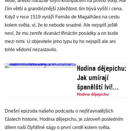
vědě, anebo narazíte svým krumpáčem na přívod vody. Ale
čím větší a grandióznější záležitost, tím bývá vyšší i cena.
Když v roce 1519 vyráží Fernão de Magalhães na cestu
kolem světa, ví, že to nebude snadné. Ale nejspíš ještě
neví, že mu zemře dvanáct třináctin posádky a on bude
mezi nimi. U objevitele jeho typu by ho nejspíš ale ani
tohle vědomí nezastavilo.
Hodina dějepichu:
Jak umírají
španělští lvi!
Slavný
Hodina dějepichu
mořeplavec dojel
Dnešní epizoda našeho podcastu o nejšťavnatějších
na svou pýchu
částech historie, Hodina dějepichu, je zároveň posledním
dílem naší čtyřdílné ságy o první cestě kolem světa.