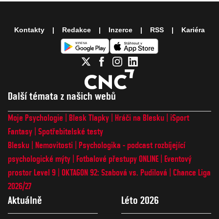
Kontakty
Redakce
Inzerce
RSS
Kariéra
Další témata z našich webů
Moje Psychologie
Blesk Tlapky
Hráči na Blesku
iSport
Fantasy
Spotřebitelské testy
Blesku
Nemovitosti
Psychologika - podcast rozbíjející
psychologické mýty
Fotbalové přestupy ONLINE
Eventový
prostor Level 9
OKTAGON 92: Szabová vs. Pudilová
Chance Liga
2026/27
Aktuálně
Léto 2026