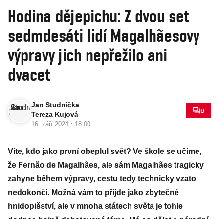
Hodina dějepichu: Z dvou set
sedmdesáti lidí Magalhãesovy
výpravy jich nepřežilo ani
dvacet
Jan Studnička
6
Tereza Kujová
·
16. září 2024
18:00
Víte, kdo jako první obeplul svět? Ve škole se učíme,
že Fernão de Magalhães, ale sám Magalhães tragicky
zahyne během výpravy, cestu tedy technicky vzato
nedokončí. Možná vám to přijde jako zbytečné
hnidopišství, ale v mnoha státech světa je tohle