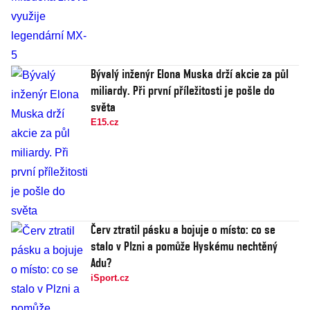
Bývalý inženýr Elona Muska drží akcie za půl
miliardy. Při první příležitosti je pošle do
světa
E15.cz
Červ ztratil pásku a bojuje o místo: co se
stalo v Plzni a pomůže Hyskému nechtěný
Adu?
iSport.cz