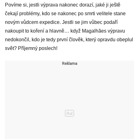
Povíme si, jestli výprava nakonec dorazí, jaké ji ještě
čekají problémy, kdo se nakonec po smrti velitele stane
novým vůdcem expedice. Jestli se jim vůbec podaří
nakoupit to koření a hlavně… když Magalhães výpravu
nedokončil, kdo je tedy první člověk, který opravdu obeplul
svět? Příjemný poslech!