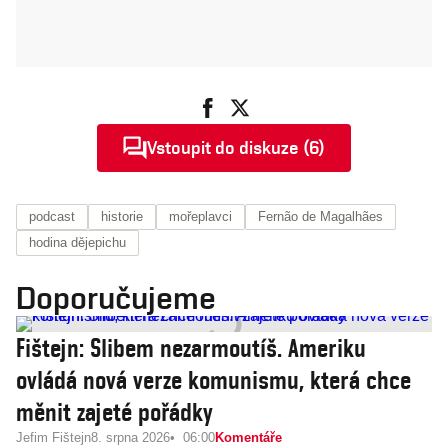
Vstoupit do diskuze (6)
podcast
historie
mořeplavci
Fernão de Magalhães
hodina dějepichu
Doporučujeme
Fištejn: Slibem nezarmoutíš. Ameriku
ovládá nová verze komunismu, která chce
měnit zajeté pořádky
Jefim Fištejn
8. srpna 2026
06:00
Komentáře