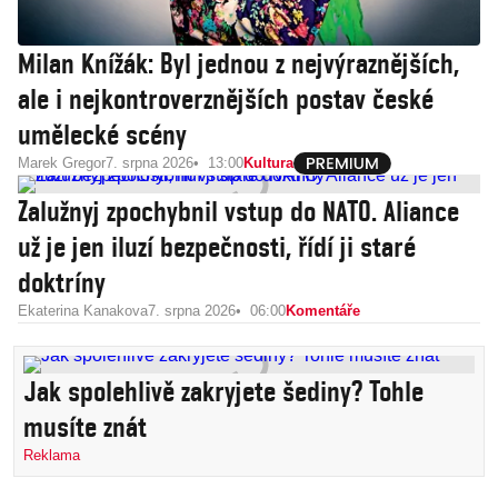
Milan Knížák: Byl jednou z nejvýraznějších,
ale i nejkontroverznějších postav české
umělecké scény
Marek Gregor
7. srpna 2026
13:00
Kultura
Zalužnyj zpochybnil vstup do NATO. Aliance
už je jen iluzí bezpečnosti, řídí ji staré
doktríny
Ekaterina Kanakova
7. srpna 2026
06:00
Komentáře
Jak spolehlivě zakryjete šediny? Tohle
musíte znát
Reklama