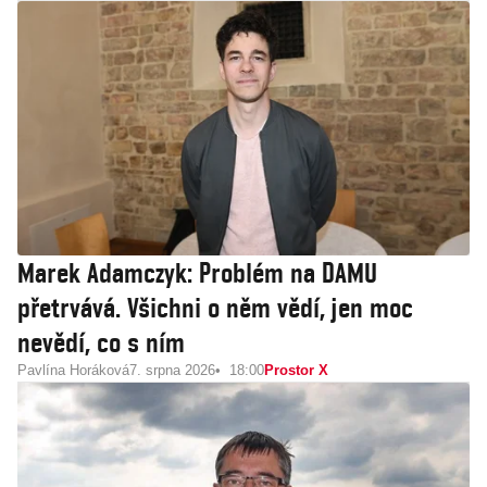
Marek Adamczyk: Problém na DAMU
přetrvává. Všichni o něm vědí, jen moc
nevědí, co s ním
Pavlína Horáková
7. srpna 2026
18:00
Prostor X