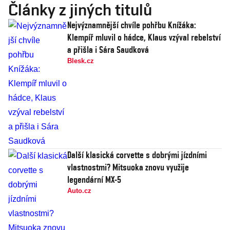
Články z jiných titulů
Nejvýznamnější chvíle pohřbu Knížáka:
Klempíř mluvil o hádce, Klaus vzýval rebelství
a přišla i Sára Saudková
Blesk.cz
Další klasická corvette s dobrými jízdními
vlastnostmi? Mitsuoka znovu využije
legendární MX-5
Auto.cz