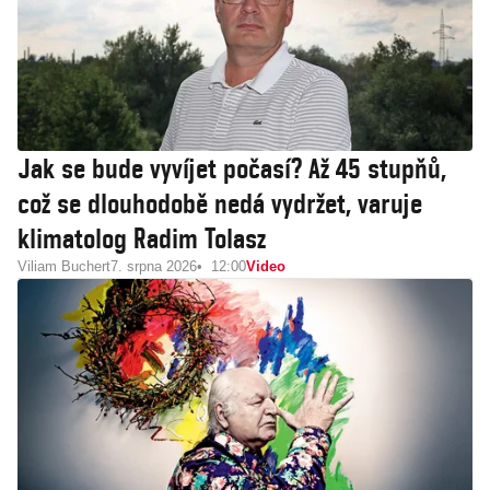
Jak se bude vyvíjet počasí? Až 45 stupňů,
což se dlouhodobě nedá vydržet, varuje
klimatolog Radim Tolasz
Viliam Buchert
7. srpna 2026
12:00
Video