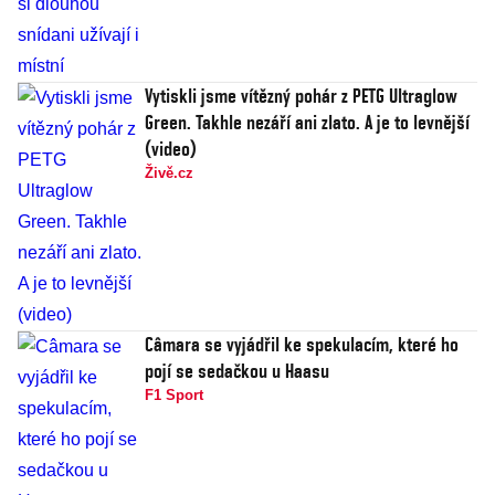
Vytiskli jsme vítězný pohár z PETG Ultraglow
Green. Takhle nezáří ani zlato. A je to levnější
(video)
Živě.cz
Câmara se vyjádřil ke spekulacím, které ho
pojí se sedačkou u Haasu
F1 Sport