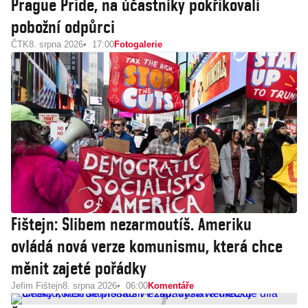
Prague Pride, na účastníky pokřikovali
pobožní odpůrci
ČTK
8. srpna 2026
17:00
Fotogalerie
Fištejn: Slibem nezarmoutíš. Ameriku
ovládá nová verze komunismu, která chce
měnit zajeté pořádky
Jefim Fištejn
8. srpna 2026
06:00
Komentáře