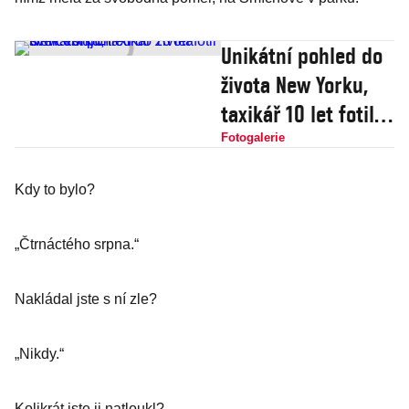
Unikátní pohled do
života New Yorku,
taxikář 10 let fotil
své cestující
Fotogalerie
Kdy to bylo?
„Čtrnáctého srpna.“
Nakládal jste s ní zle?
„Nikdy.“
Kolikrát jste ji natloukl?