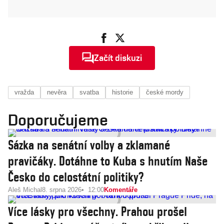
Začít diskuzi
vražda
nevěra
svatba
historie
české mordy
Doporučujeme
Sázka na senátní volby a zklamané
pravičáky. Dotáhne to Kuba s hnutím Naše
Česko do celostátní politiky?
Aleš Michal
8. srpna 2026
12:00
Komentáře
Více lásky pro všechny. Prahou prošel