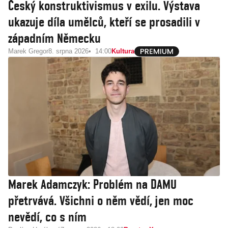
Český konstruktivismus v exilu. Výstava
ukazuje díla umělců, kteří se prosadili v
západním Německu
Marek Gregor
8. srpna 2026
14:00
Kultura
Marek Adamczyk: Problém na DAMU
přetrvává. Všichni o něm vědí, jen moc
nevědí, co s ním