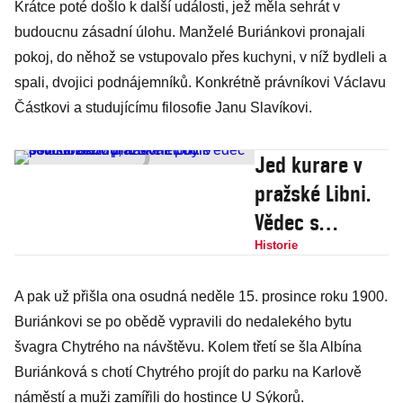
Krátce poté došlo k další události, jež měla sehrát v
budoucnu zásadní úlohu. Manželé Buriánkovi pronajali
pokoj, do něhož se vstupovalo přes kuchyni, v níž bydleli a
spali, dvojici podnájemníků. Konkrétně právníkovi Václavu
Částkovi a studujícímu filosofie Janu Slavíkovi.
Jed kurare v
pražské Libni.
Vědec s
hostinskou
Historie
plánovali podle
A pak už přišla ona osudná neděle 15. prosince roku 1900.
policie vraždu,
Buriánkovi se po obědě vypravili do nedalekého bytu
nakonec byli
švagra Chytrého na návštěvu. Kolem třetí se šla Albína
osvobozeni
Buriánková s chotí Chytrého projít do parku na Karlově
náměstí a muži zamířili do hostince U Sýkorů.