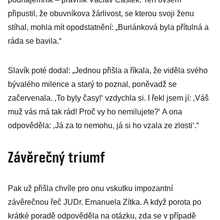
připustil, že obuvníkova žárlivost, se kterou svoji ženu
stíhal, mohla mít opodstatnění: „Buriánková byla přítulná a
ráda se bavila.“
Slavík poté dodal: „Jednou přišla a říkala, že viděla svého
bývalého milence a starý to poznal, poněvadž se
začervenala. ‚To byly časy!‘ vzdychla si. I řekl jsem jí: ‚Váš
muž vás má tak rád! Proč vy ho nemilujete?‘ A ona
odpověděla: ‚Já za to nemohu, já si ho vzala ze zlosti‘.“
Závěrečný triumf
Pak už přišla chvíle pro onu vskutku impozantní
závěrečnou řeč JUDr. Emanuela Zítka. A když porota po
krátké poradě odpověděla na otázku, zda se v případě