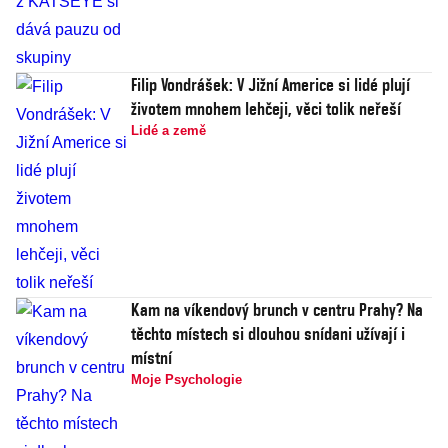
Filip Vondrášek: V Jižní Americe si lidé plují
životem mnohem lehčeji, věci tolik neřeší
Lidé a země
Kam na víkendový brunch v centru Prahy? Na
těchto místech si dlouhou snídani užívají i
místní
Moje Psychologie