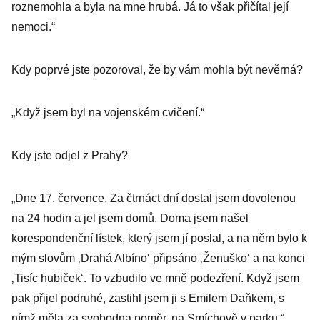
roznemohla a byla na mne hrubá. Já to však přičítal její
nemoci.“
Kdy poprvé jste pozoroval, že by vám mohla být nevěrná?
„Když jsem byl na vojenském cvičení.“
Kdy jste odjel z Prahy?
„Dne 17. července. Za čtrnáct dní dostal jsem dovolenou
na 24 hodin a jel jsem domů. Doma jsem našel
korespondenční lístek, který jsem jí poslal, a na něm bylo k
mým slovům ‚Drahá Albíno‘ připsáno ‚Ženuško‘ a na konci
‚Tisíc hubiček‘. To vzbudilo ve mně podezření. Když jsem
pak přijel podruhé, zastihl jsem ji s Emilem Daňkem, s
nímž měla za svobodna poměr, na Smíchově v parku.“