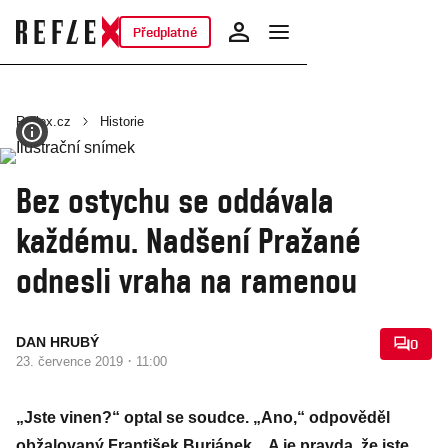
Předplatné
Reflex.cz
Historie
Bez ostychu se oddávala
každému. Nadšení Pražané
odnesli vraha na ramenou
DAN HRUBÝ
0
·
23. července 2019
11:00
„Jste vinen?“ optal se soudce. „Ano,“ odpověděl
obžalovaný František Buriánek. „A je pravda, že jste