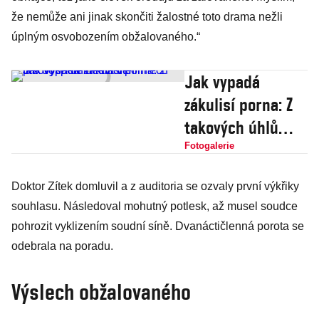
že nemůže ani jinak skončiti žalostné toto drama nežli
úplným osvobozením obžalovaného.“
Jak vypadá
zákulisí porna: Z
takových úhlů
těla ve filmech
Fotogalerie
pro dospělé
Doktor Zítek domluvil a z auditoria se ozvaly první výkřiky
neuvidíte
souhlasu. Následoval mohutný potlesk, až musel soudce
pohrozit vyklizením soudní síně. Dvanáctičlenná porota se
odebrala na poradu.
Výslech obžalovaného