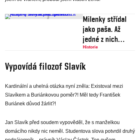
Milenky střídal
jako paša. Až
jedné z nich
došla trpělivost a
Historie
koupila si
Vypovídá filozof Slavík
kyselinu sírovou
Kardinální a uhelná otázka nyní zněla: Existoval mezi
Slavíkem a Buriánkovou poměr?! Měl tedy František
Buriánek důvod žárlit?!
Jan Slavík před soudem vypověděl, že s manželkou
domácího nikdy nic neměl. Studentova slova potvrdil druhý
podnájemník – právník Václav Částek. Ten ovšem