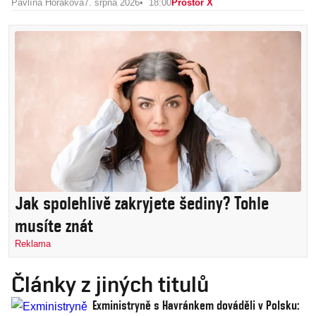
Pavlína Horáková
7. srpna 2026
18:00
Prostor X
Jak spolehlivě zakryjete šediny? Tohle
musíte znát
Reklama
Články z jiných titulů
Exministryně s Havránkem dováděli v Polsku: