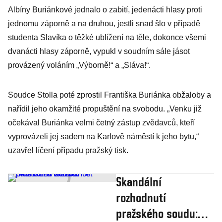
Albíny Buriánkové jednalo o zabití, jedenácti hlasy proti
jednomu záporně a na druhou, jestli snad šlo v případě
studenta Slavíka o těžké ublížení na těle, dokonce všemi
dvanácti hlasy záporně, vypukl v soudním sále jásot
provázený voláním „Výborně!“ a „Sláva!“.
Soudce Stolla poté zprostil Františka Buriánka obžaloby a
nařídil jeho okamžité propuštění na svobodu. „Venku již
očekával Buriánka velmi četný zástup zvědavců, kteří
vyprovázeli jej sadem na Karlově náměstí k jeho bytu,“
uzavřel líčení případu pražský tisk.
Skandální
rozhodnutí
pražského soudu: