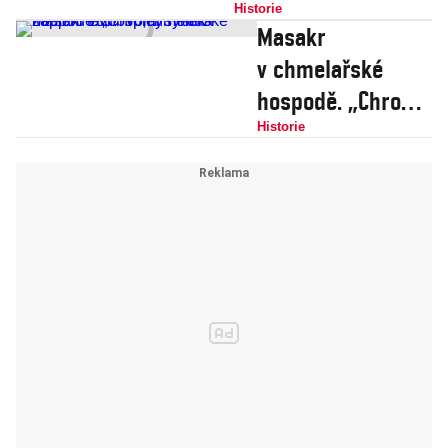
Pět měsíců za
Historie
Masakr
vraždu!
v chmelařské
hospodě. „Chromý
Franta zapíchl
Historie
tátu!“ volal synek