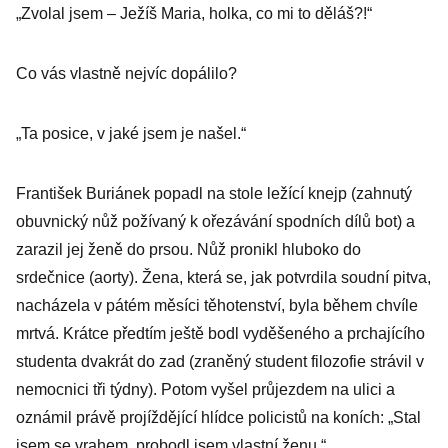
„Zvolal jsem – Ježíš Maria, holka, co mi to děláš?!“
Co vás vlastně nejvíc dopálilo?
„Ta posice, v jaké jsem je našel.“
František Buriánek popadl na stole ležící knejp (zahnutý
obuvnický nůž požívaný k ořezávání spodních dílů bot) a
zarazil jej ženě do prsou. Nůž pronikl hluboko do
srdečnice (aorty). Žena, která se, jak potvrdila soudní pitva,
nacházela v pátém měsíci těhotenství, byla během chvíle
mrtvá. Krátce předtím ještě bodl vyděšeného a prchajícího
studenta dvakrát do zad (zraněný student filozofie strávil v
nemocnici tři týdny). Potom vyšel průjezdem na ulici a
oznámil právě projíždějící hlídce policistů na koních: „Stal
jsem se vrahem, probodl jsem vlastní ženu.“