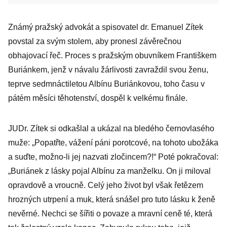
Známý pražský advokát a spisovatel dr. Emanuel Zítek
povstal za svým stolem, aby pronesl závěrečnou
obhajovací řeč. Proces s pražským obuvníkem Františkem
Buriánkem, jenž v návalu žárlivosti zavraždil svou ženu,
teprve sedmnáctiletou Albínu Buriánkovou, toho času v
pátém měsíci těhotenství, dospěl k velkému finále.
JUDr. Zítek si odkašlal a ukázal na bledého černovlasého
muže: „Popatřte, vážení páni porotcové, na tohoto ubožáka
a suďte, možno-li jej nazvati zločincem?!“ Poté pokračoval:
„Buriánek z lásky pojal Albínu za manželku. On ji miloval
opravdově a vroucně. Celý jeho život byl však řetězem
hrozných utrpení a muk, která snášel pro tuto lásku k ženě
nevěrné. Nechci se šířiti o povaze a mravní ceně té, která