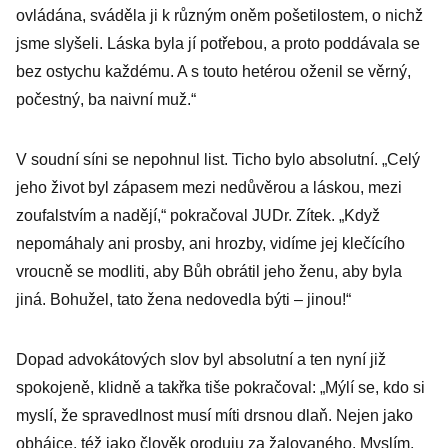
ovládána, sváděla ji k různým oněm pošetilostem, o nichž
jsme slyšeli. Láska byla jí potřebou, a proto poddávala se
bez ostychu každému. A s touto hetérou oženil se věrný,
počestný, ba naivní muž.“
V soudní síni se nepohnul list. Ticho bylo absolutní. „Celý
jeho život byl zápasem mezi nedůvěrou a láskou, mezi
zoufalstvím a nadějí,“ pokračoval JUDr. Zítek. „Když
nepomáhaly ani prosby, ani hrozby, vidíme jej klečícího
vroucně se modliti, aby Bůh obrátil jeho ženu, aby byla
jiná. Bohužel, tato žena nedovedla býti – jinou!“
Dopad advokátových slov byl absolutní a ten nyní již
spokojeně, klidně a takřka tiše pokračoval: „Mýlí se, kdo si
myslí, že spravedlnost musí míti drsnou dlaň. Nejen jako
obhájce, též jako člověk oroduju za žalovaného. Myslím,