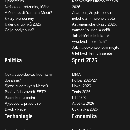
Epicentrum
Karlovarský filmový festival
Neštovice: příznaky, léčba
2026
V čem jezdí Yamal a Mesii?
Znamení, že jste potkali
Kvízy pro seniory
někoho z minulého života
Kalendář úplňků 2026
Astronomické úkazy 2026:
Co je bodycount?
zatmění slunce a další
Jak obléci miminko při
vysokých teplotách?
Jak na dokonalé letní mojito
6 lehkých letních salátů
Politika
Sport 2026
Nová superdávka: kdo na ní
MMA
dosáhne?
Fotbal 2026/27
Sjezd sudetských Němců
Hokej 2026
Proč vláda zavádí EET?
Tenis 2026
Padni komu padni
F1 2026
Výpověď z práce vzor
Atletika 2026
Divoký kačer
Cyklistika 2026
Technologie
Ekonomika