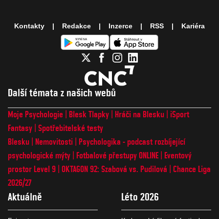
Kontakty
Redakce
Inzerce
RSS
Kariéra
Další témata z našich webů
Moje Psychologie
Blesk Tlapky
Hráči na Blesku
iSport
Fantasy
Spotřebitelské testy
Blesku
Nemovitosti
Psychologika - podcast rozbíjející
psychologické mýty
Fotbalové přestupy ONLINE
Eventový
prostor Level 9
OKTAGON 92: Szabová vs. Pudilová
Chance Liga
2026/27
Aktuálně
Léto 2026