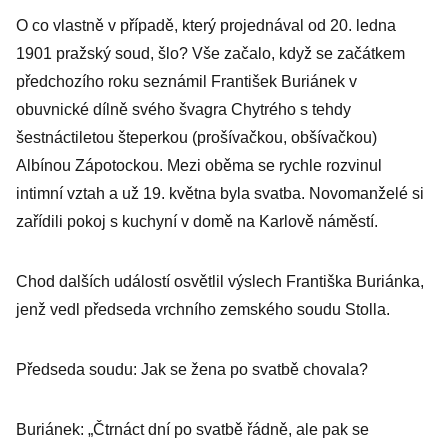
O co vlastně v případě, který projednával od 20. ledna
1901 pražský soud, šlo? Vše začalo, když se začátkem
předchozího roku seznámil František Buriánek v
obuvnické dílně svého švagra Chytrého s tehdy
šestnáctiletou šteperkou (prošívačkou, obšívačkou)
Albínou Zápotockou. Mezi oběma se rychle rozvinul
intimní vztah a už 19. května byla svatba. Novomanželé si
zařídili pokoj s kuchyní v domě na Karlově náměstí.
Chod dalších událostí osvětlil výslech Františka Buriánka,
jenž vedl předseda vrchního zemského soudu Stolla.
Předseda soudu: Jak se žena po svatbě chovala?
Buriánek: „Čtrnáct dní po svatbě řádně, ale pak se