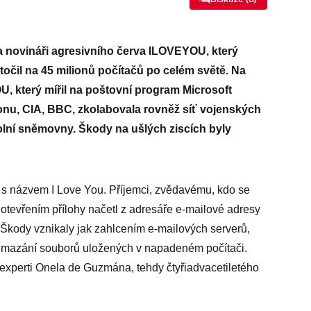
i a novináři agresivního červa ILOVEYOU, který
útočil na 45 milionů počítačů po celém světě. Na
, který mířil na poštovní program Microsoft
gonu, CIA, BBC, zkolabovala rovněž síť vojenských
lní sněmovny. Škody na ušlých ziscích byly
hu s názvem I Love You. Příjemci, zvědavému, kdo se
otevřením přílohy načetl z adresáře e-mailové adresy
. Škody vznikaly jak zahlcením e-mailových serverů,
 přemazání souborů uložených v napadeném počítači.
 experti Onela de Guzmána, tehdy čtyřiadvacetiletého