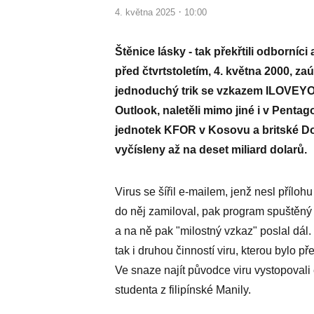
·
4. května 2025
10:00
Štěnice lásky - tak překřtili odborníc
před čtvrtstoletím, 4. května 2000, za
jednoduchý trik se vzkazem ILOVEYOU
Outlook, naletěli mimo jiné i v Penta
jednotek KFOR v Kosovu a britské Do
vyčísleny až na deset miliard dolarů.
Virus se šířil e-mailem, jenž nesl přílo
do něj zamiloval, pak program spuštěný 
a na ně pak "milostný vzkaz" poslal dál
tak i druhou činností viru, kterou bylo
Ve snaze najít původce viru vystopovali
studenta z filipínské Manily.