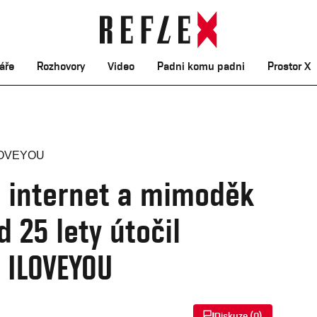
áře
Rozhovory
Video
Padni komu padni
Prostor X
za internet a mimoděk
d 25 lety útočil
 ILOVEYOU
Diskuze (
0
)