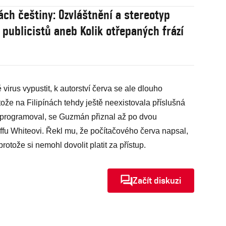
ách češtiny: Ozvláštnění a stereotyp
e publicistů aneb Kolik otřepaných frází
virus vypustit, k autorství červa se ale dlouho
tože na Filipínách tehdy ještě neexistovala příslušná
naprogramoval, se Guzmán přiznal až po dvou
ffu Whiteovi. Řekl mu, že počítačového červa napsal,
rotože si nemohl dovolit platit za přístup.
Začít diskuzi