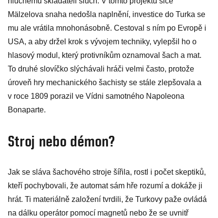
hluchému skladateli sluch. V tomto projektu sice
Mälzelova snaha nedošla naplnění, investice do Turka se
mu ale vrátila mnohonásobně. Cestoval s ním po Evropě i
USA, a aby držel krok s vývojem techniky, vylepšil ho o
hlasový modul, který protivníkům oznamoval šach a mat.
To druhé slovíčko slýchávali hráči velmi často, protože
úroveň hry mechanického šachisty se stále zlepšovala a
v roce 1809 porazil ve Vídni samotného Napoleona
Bonaparte.
Stroj nebo démon?
Jak se sláva šachového stroje šířila, rostl i počet skeptiků,
kteří pochybovali, že automat sám hře rozumí a dokáže ji
hrát. Ti materiálně založení tvrdili, že Turkovy paže ovládá
na dálku operátor pomocí magnetů nebo že se uvnitř