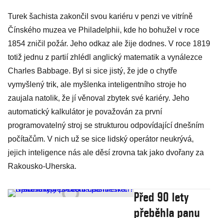
Turek šachista zakončil svou kariéru v penzi ve vitríně
Čínského muzea ve Philadelphii, kde ho bohužel v roce
1854 zničil požár. Jeho odkaz ale žije dodnes. V roce 1819
totiž jednu z partií zhlédl anglický matematik a vynálezce
Charles Babbage. Byl si sice jistý, že jde o chytře
vymyšlený trik, ale myšlenka inteligentního stroje ho
zaujala natolik, že jí věnoval zbytek své kariéry. Jeho
automatický kalkulátor je považován za první
programovatelný stroj se strukturou odpovídající dnešním
počítačům. V nich už se sice lidský operátor neukrývá,
jejich inteligence nás ale děsí zrovna tak jako dvořany za
Rakousko-Uherska.
Před 90 lety
přeběhla panu