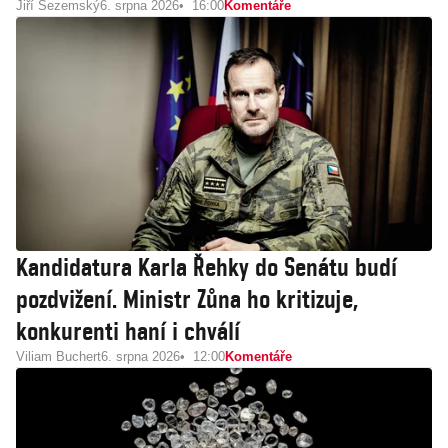
Jiří Sezemský
6. srpna 2026
16:00
Komentáře
Kandidatura Karla Řehky do Senátu budí
pozdvižení. Ministr Zůna ho kritizuje,
konkurenti haní i chválí
Viliam Buchert
6. srpna 2026
12:00
Komentáře