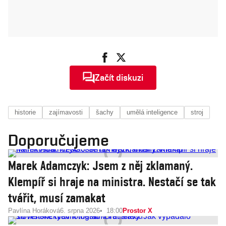
Začít diskuzi
historie
zajímavosti
šachy
umělá inteligence
stroj
Doporučujeme
Marek Adamczyk: Jsem z něj zklamaný.
Klempíř si hraje na ministra. Nestačí se tak
tvářit, musí zamakat
Pavlína Horáková
6. srpna 2026
18:00
Prostor X