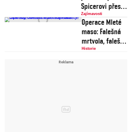
Spicerovi přes
cestu
Zajímavosti
Operace Mleté
Lochneska. Nebo
maso: Falešná
taky ne. A co ti
mrtvola, falešná
další netvoři?
milenka i
Historie
falešné doklady
dokonale zmátly
nacisty