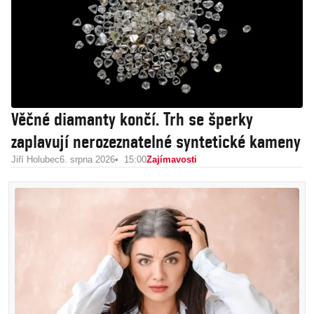
Věčné diamanty končí. Trh se šperky
zaplavují nerozeznatelné syntetické kameny
Jiří Holubec
6. srpna 2026
15:00
Zajímavosti