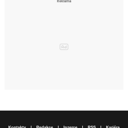
Kontakty
Redakce
Inzerce
RSS
Kariéra