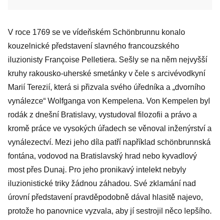
V roce 1769 se ve vídeňském Schönbrunnu konalo
kouzelnické představení slavného francouzského
iluzionisty Françoise Pelletiera. Sešly se na něm nejvyšší
kruhy rakousko-uherské smetánky v čele s arcivévodkyní
Marií Terezií, která si přizvala svého úředníka a „dvorního
vynálezce“ Wolfganga von Kempelena. Von Kempelen byl
rodák z dnešní Bratislavy, vystudoval filozofii a právo a
kromě práce ve vysokých úřadech se věnoval inženýrství a
vynálezectví. Mezi jeho díla patří například schönbrunnská
fontána, vodovod na Bratislavský hrad nebo kyvadlový
most přes Dunaj. Pro jeho pronikavý intelekt nebyly
iluzionistické triky žádnou záhadou. Své zklamání nad
úrovní představení pravděpodobně dával hlasitě najevo,
protože ho panovnice vyzvala, aby jí sestrojil něco lepšího.