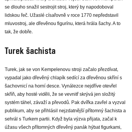
se dlouho snažil sestrojit stroj, který by napodoboval
lidskou řeč. Užaslé císařovně v roce 1770 nepředstavil
mluvostroj, ale dřevěnou figurínu, která hrála šachy. A to
tak, že dobře.
Turek šachista
Turek, jak se von Kempelenovu stroji začalo přezdívat,
vypadal jako dřevěný chlapík sedící za dřevěnou skříní s
šachovnicí na horní desce. Vynálezce nejdříve otevřel
skříň, aby hosté viděli, že se vevnitř skrývá jen složitý
systém táhel, závaží a převodů. Pak dvířka zavřel a vyzval
publikum, aby se přihlásil nejzdatnější přítomný šachista a
sehrál s Turkem partii. Když byla výzva přijata, začal k
úžasu všech přítomných dřevěný panák hýbat figurkami,