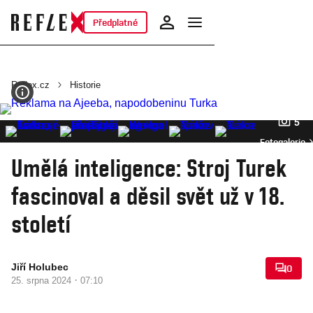
Předplatné
Reflex.cz
Historie
5
Fotogalerie
Umělá inteligence: Stroj Turek
fascinoval a děsil svět už v 18.
století
Jiří Holubec
0
·
25. srpna 2024
07:10