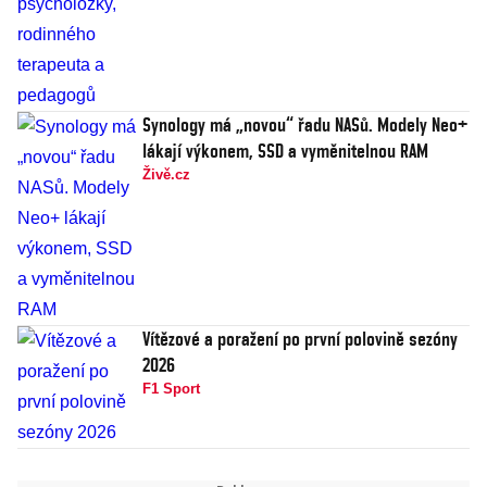
Synology má „novou“ řadu NASů. Modely Neo+
lákají výkonem, SSD a vyměnitelnou RAM
Živě.cz
Vítězové a poražení po první polovině sezóny
2026
F1 Sport