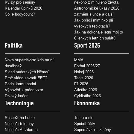
Kvízy pro seniory
někoho z minulého života
Kalendář úplňků 2026
Astronomické úkazy 2026:
Co je bodycount?
zatmění slunce a další
Jak obléci miminko při
vysokých teplotách?
Jak na dokonalé letní mojito
6 lehkých letních salátů
Politika
Sport 2026
Nová superdávka: kdo na ní
MMA
dosáhne?
Fotbal 2026/27
Sjezd sudetských Němců
Hokej 2026
Proč vláda zavádí EET?
Tenis 2026
Padni komu padni
F1 2026
Výpověď z práce vzor
Atletika 2026
Divoký kačer
Cyklistika 2026
Technologie
Ekonomika
SpaceX na burze
Temu a clo
Nejlepší telefony
Spořicí účty
Nejlepší AI zdarma
Superdávka – změny