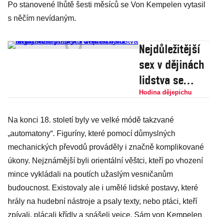
Po stanovené lhůtě šesti měsíců se Von Kempelen vytasil
s něčím nevídaným.
Nejdůležitější
sex v dějinách
lidstva se
odehrál před
Hodina dějepichu
sto dvaceti
Na konci 18. století byly ve velké módě takzvané
tisíci lety…
„automatony“. Figuríny, které pomocí důmyslných
Mezi různými
mechanických převodů prováděly i značně komplikované
živočišnými
úkony. Nejznámější byli orientální věštci, kteří po vhození
druhy
mince vykládali na poutích užaslým vesničanům
budoucnost. Existovaly ale i umělé lidské postavy, které
hrály na hudební nástroje a psaly texty, nebo ptáci, kteří
zpívali, plácali křídly a snášeli vejce. Sám von Kempelen