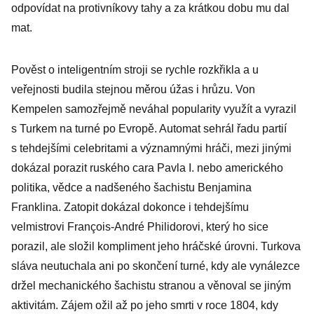
odpovídat na protivníkovy tahy a za krátkou dobu mu dal
mat.
Pověst o inteligentním stroji se rychle rozkřikla a u
veřejnosti budila stejnou měrou úžas i hrůzu. Von
Kempelen samozřejmě neváhal popularity využít a vyrazil
s Turkem na turné po Evropě. Automat sehrál řadu partií
s tehdejšími celebritami a významnými hráči, mezi jinými
dokázal porazit ruského cara Pavla I. nebo amerického
politika, vědce a nadšeného šachistu Benjamina
Franklina. Zatopit dokázal dokonce i tehdejšímu
velmistrovi François-André Philidorovi, který ho sice
porazil, ale složil kompliment jeho hráčské úrovni. Turkova
sláva neutuchala ani po skončení turné, kdy ale vynálezce
držel mechanického šachistu stranou a věnoval se jiným
aktivitám. Zájem ožil až po jeho smrti v roce 1804, kdy