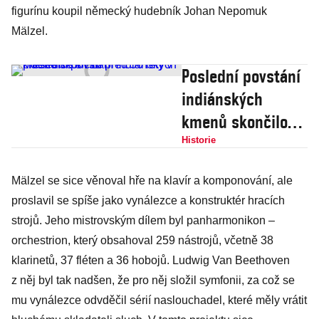
figurínu koupil německý hudebník Johan Nepomuk
Mälzel.
Poslední povstání
indiánských
kmenů skončilo
před 50 lety v
Historie
přestřelce s FBI
Mälzel se sice věnoval hře na klavír a komponování, ale
proslavil se spíše jako vynálezce a konstruktér hracích
strojů. Jeho mistrovským dílem byl panharmonikon –
orchestrion, který obsahoval 259 nástrojů, včetně 38
klarinetů, 37 fléten a 36 hobojů. Ludwig Van Beethoven
z něj byl tak nadšen, že pro něj složil symfonii, za což se
mu vynálezce odvděčil sérií naslouchadel, které měly vrátit