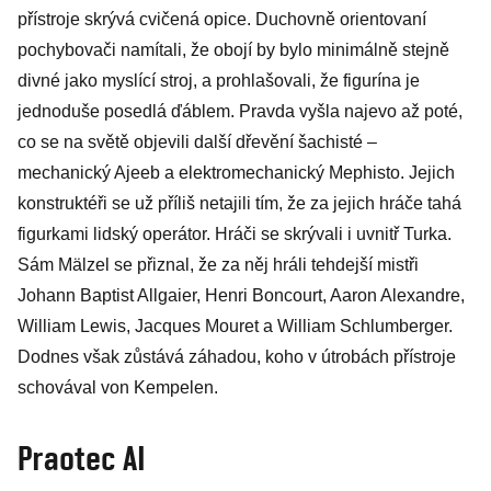
přístroje skrývá cvičená opice. Duchovně orientovaní
pochybovači namítali, že obojí by bylo minimálně stejně
divné jako myslící stroj, a prohlašovali, že figurína je
jednoduše posedlá ďáblem. Pravda vyšla najevo až poté,
co se na světě objevili další dřevění šachisté –
mechanický Ajeeb a elektromechanický Mephisto. Jejich
konstruktéři se už příliš netajili tím, že za jejich hráče tahá
figurkami lidský operátor. Hráči se skrývali i uvnitř Turka.
Sám Mälzel se přiznal, že za něj hráli tehdejší mistři
Johann Baptist Allgaier, Henri Boncourt, Aaron Alexandre,
William Lewis, Jacques Mouret a William Schlumberger.
Dodnes však zůstává záhadou, koho v útrobách přístroje
schovával von Kempelen.
Praotec AI