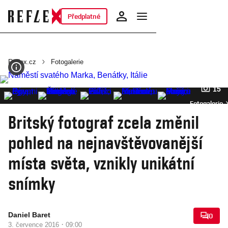
Předplatné
Reflex.cz
Fotogalerie
15
Fotogalerie
Britský fotograf zcela změnil
pohled na nejnavštěvovanější
místa světa, vznikly unikátní
snímky
Daniel Baret
0
·
3. července 2016
09:00