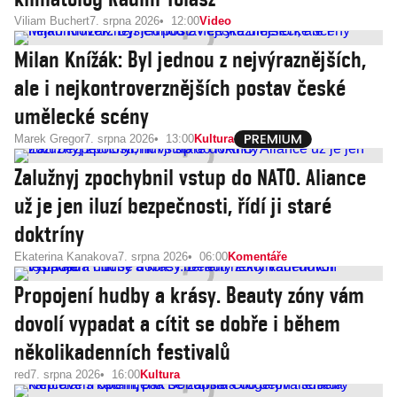
Viliam Buchert
7. srpna 2026
12:00
Video
Milan Knížák: Byl jednou z nejvýraznějších,
ale i nejkontroverznějších postav české
umělecké scény
Marek Gregor
7. srpna 2026
13:00
Kultura
Zalužnyj zpochybnil vstup do NATO. Aliance
už je jen iluzí bezpečnosti, řídí ji staré
doktríny
Ekaterina Kanakova
7. srpna 2026
06:00
Komentáře
Propojení hudby a krásy. Beauty zóny vám
dovolí vypadat a cítit se dobře i během
několikadenních festivalů
red
7. srpna 2026
16:00
Kultura