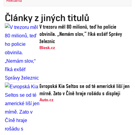
Reklama
Články z jiných titulů
V trezoru měl 80 milionů, teď ho policie
obvinila. „Nemám slov,“ říká exšéf Správy
železnic
Blesk.cz
Evropská Kia Seltos se od té americké liší jen
mírně. Zato v Číně hraje rošádu s displeji
Auto.cz