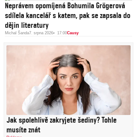
Neprávem opomíjená Bohumila Grögerová
sdílela kancelář s katem, pak se zapsala do
dějin literatury
Michal Šanda
7. srpna 2026
17:00
Causy
Jak spolehlivě zakryjete šediny? Tohle
musíte znát