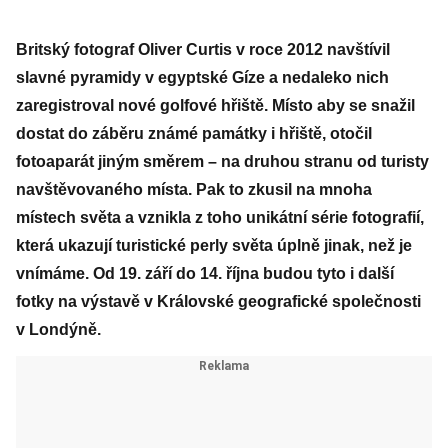
Britský fotograf Oliver Curtis v roce 2012 navštívil
slavné pyramidy v egyptské Gíze a nedaleko nich
zaregistroval nové golfové hřiště. Místo aby se snažil
dostat do záběru známé památky i hřiště, otočil
fotoaparát jiným směrem – na druhou stranu od turisty
navštěvovaného místa. Pak to zkusil na mnoha
místech světa a vznikla z toho unikátní série fotografií,
která ukazují turistické perly světa úplně jinak, než je
vnímáme. Od 19. září do 14. října budou tyto i další
fotky na výstavě v Královské geografické společnosti
v Londýně.