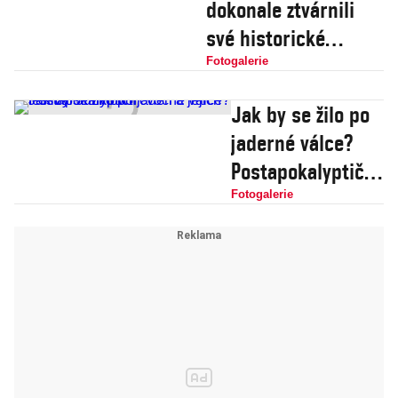
dokonale ztvárnili
z výcviku v
své historické
Británii
protějšky
Fotogalerie
Jak by se žilo po
jaderné válce?
Postapokalyptičtí
cvoci a jejich
Fotogalerie
festival Junktown