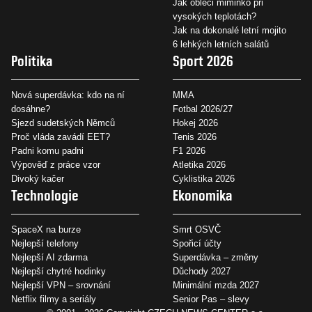
Jak obléci miminko při
vysokých teplotách?
Jak na dokonalé letní mojito
6 lehkých letních salátů
Politika
Sport 2026
Nová superdávka: kdo na ní
MMA
dosáhne?
Fotbal 2026/27
Sjezd sudetských Němců
Hokej 2026
Proč vláda zavádí EET?
Tenis 2026
Padni komu padni
F1 2026
Výpověď z práce vzor
Atletika 2026
Divoký kačer
Cyklistika 2026
Technologie
Ekonomika
SpaceX na burze
Smrt OSVČ
Nejlepší telefony
Spořicí účty
Nejlepší AI zdarma
Superdávka – změny
Nejlepší chytré hodinky
Důchody 2027
Nejlepší VPN – srovnání
Minimální mzda 2027
Netflix filmy a seriály
Senior Pas – slevy