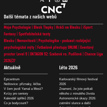
Další témata z našich webů
Moje Psychologie
Blesk Tlapky
Hráči na Blesku
iSport
Fantasy
Spotřebitelské testy
Blesku
Nemovitosti
Psychologika - podcast rozbíjející
psychologické mýty
Fotbalové přestupy ONLINE
Eventový
prostor Level 9
OKTAGON 92: Szabová vs. Pudilová
Chance Liga
2026/27
Aktuálně
Léto 2026
Epicentrum
Karlovarský filmový festival
Neštovice: příznaky, léčba
2026
V čem jezdí Yamal a Mesii?
Znamení, že jste potkali
Kvízy pro seniory
někoho z minulého života
Kalendář úplňků 2026
Astronomické úkazy 2026:
Co je bodycount?
zatmění slunce a další