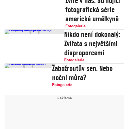
Zvíře v nás. Strhující
fotografická série
americké umělkyně
Fotogalerie
Nikdo není dokonalý:
Zvířata s největšími
disproporcemi
Fotogalerie
Žabožroutův sen. Nebo
noční můra?
Fotogalerie