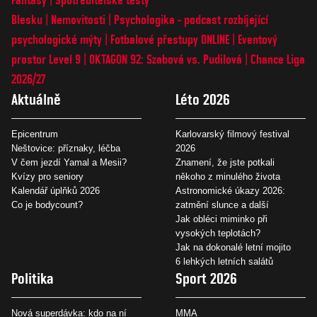
Blesku
Nemovitosti
Psychologika - podcast rozbíjející
psychologické mýty
Fotbalové přestupy ONLINE
Eventový
prostor Level 9
OKTAGON 92: Szabová vs. Pudilová
Chance Liga
2026/27
Aktuálně
Léto 2026
Epicentrum
Karlovarský filmový festival
Neštovice: příznaky, léčba
2026
V čem jezdí Yamal a Mesii?
Znamení, že jste potkali
Kvízy pro seniory
někoho z minulého života
Kalendář úplňků 2026
Astronomické úkazy 2026:
Co je bodycount?
zatmění slunce a další
Jak obléci miminko při
vysokých teplotách?
Jak na dokonalé letní mojito
6 lehkých letních salátů
Politika
Sport 2026
Nová superdávka: kdo na ní
MMA