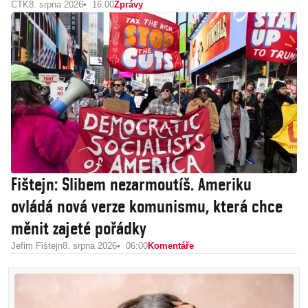
ČTK
8. srpna 2026
16:00
Zprávy
Fištejn: Slibem nezarmoutíš. Ameriku
ovládá nová verze komunismu, která chce
měnit zajeté pořádky
Jefim Fištejn
8. srpna 2026
06:00
Komentáře