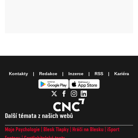
Kontakty
Redakce
Inzerce
RSS
Kariéra
Další témata z našich webů
Moje Psychologie
Blesk Tlapky
Hráči na Blesku
iSport
Fantasy
Spotřebitelské testy