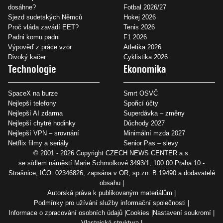
dosáhne?
Fotbal 2026/27
Sjezd sudetských Němců
Hokej 2026
Proč vláda zavádí EET?
Tenis 2026
Padni komu padni
F1 2026
Výpověď z práce vzor
Atletika 2026
Divoký kačer
Cyklistika 2026
Technologie
Ekonomika
SpaceX na burze
Smrt OSVČ
Nejlepší telefony
Spořicí účty
Nejlepší AI zdarma
Superdávka – změny
Nejlepší chytré hodinky
Důchody 2027
Nejlepší VPN – srovnání
Minimální mzda 2027
Netflix filmy a seriály
Senior Pas – slevy
© 2001 - 2026 Copyright
CZECH NEWS CENTER a.s.
se sídlem náměstí Marie Schmolkové 3493/1, 100 00 Praha 10 -
Strašnice, IČO: 02346826, zapsána v OR, sp.zn. B 19490 a dodavatelé
obsahu
Autorská práva k publikovaným materiálům
Podmínky pro užívání služby informační společnosti
Informace o zpracování osobních údajů
Cookies
Nastavení soukromí
Vlastnická struktura