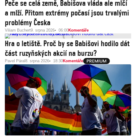
Peče se celá země, Babišova vláda ale mlčí
a mlží. Přitom extrémy počasí jsou trvalými
problémy Česka
Viliam Buchert
9. srpna 2026
06:00
Komentáře
Hra o letiště. Proč by se Babišovi hodilo dát
část ruzyňských akcií na burzu?
Pavel Páral
8. srpna 2026
18:30
Komentáře