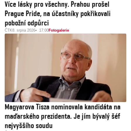
Více lásky pro všechny. Prahou prošel
Prague Pride, na účastníky pokřikovali
pobožní odpůrci
ČTK
8. srpna 2026
17:00
Fotogalerie
Magyarova Tisza nominovala kandidáta na
maďarského prezidenta. Je jím bývalý šéf
nejvyššího soudu