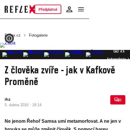
Předplatné
Reflex.cz
Fotogalerie
21
Fotogalerie
Z člověka zvíře - jak v Kafkově
Proměně
ihz
0
·
5. dubna 2016
18:14
Ne jenom Řehoř Samsa umí metamorfovat. A ne jen v
brouka se může změnit člověk. S pomocí barev,