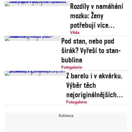
Rozdíly v namáhání
mozku: Ženy
potřebují více
spánku než muži
Věda
Pod stan, nebo pod
širák? Vyřeší to stan-
bublina
Fotogalerie
Z barelu i v akvárku.
Výběr těch
nejoriginálnějších
postelí
Fotogalerie