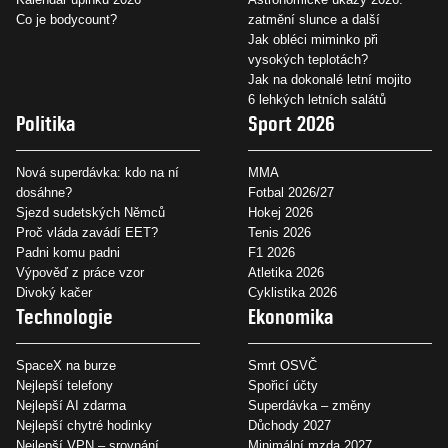
Co je bodycount?
zatmění slunce a další
Jak obléci miminko při
vysokých teplotách?
Jak na dokonalé letní mojito
6 lehkých letních salátů
Politika
Sport 2026
Nová superdávka: kdo na ní
MMA
dosáhne?
Fotbal 2026/27
Sjezd sudetských Němců
Hokej 2026
Proč vláda zavádí EET?
Tenis 2026
Padni komu padni
F1 2026
Výpověď z práce vzor
Atletika 2026
Divoký kačer
Cyklistika 2026
Technologie
Ekonomika
SpaceX na burze
Smrt OSVČ
Nejlepší telefony
Spořicí účty
Nejlepší AI zdarma
Superdávka – změny
Nejlepší chytré hodinky
Důchody 2027
Nejlepší VPN – srovnání
Minimální mzda 2027