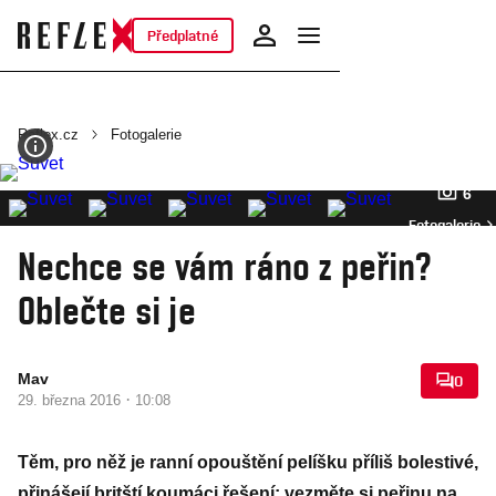
Předplatné
Reflex.cz
Fotogalerie
6
Fotogalerie
Nechce se vám ráno z peřin?
Oblečte si je
Mav
0
·
29. března 2016
10:08
Těm, pro něž je ranní opouštění pelíšku příliš bolestivé,
přinášejí britští koumáci řešení: vezměte si peřinu na