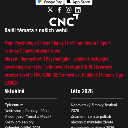
Další témata z našich webů
Moje Psychologie
Blesk Tlapky
Hráči na Blesku
iSport
Fantasy
Spotřebitelské testy
Blesku
Nemovitosti
Psychologika - podcast rozbíjející
psychologické mýty
Fotbalové přestupy ONLINE
Eventový
prostor Level 9
OKTAGON 92: Szabová vs. Pudilová
Chance Liga
2026/27
Aktuálně
Léto 2026
Epicentrum
Karlovarský filmový festival
Neštovice: příznaky, léčba
2026
V čem jezdí Yamal a Mesii?
Znamení, že jste potkali
Kvízy pro seniory
někoho z minulého života
Kalendář úplňků 2026
Astronomické úkazy 2026: