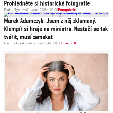
Prohlédněte si historické fotografie
Radka Typltová
7. srpna 2026
09:00
Fotogalerie
Marek Adamczyk: Jsem z něj zklamaný.
Klempíř si hraje na ministra. Nestačí se tak
tvářit, musí zamakat
Pavlína Horáková
6. srpna 2026
18:00
Prostor X