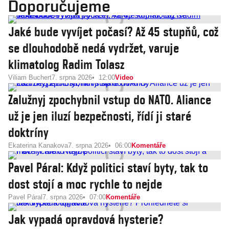
Doporučujeme
Jaké bude vyvíjet počasí? Až 45 stupňů, což
se dlouhodobě nedá vydržet, varuje
klimatolog Radim Tolasz
Viliam Buchert
7. srpna 2026
12:00
Video
Zalužnyj zpochybnil vstup do NATO. Aliance
už je jen iluzí bezpečnosti, řídí ji staré
doktríny
Ekaterina Kanakova
7. srpna 2026
06:00
Komentáře
Pavel Páral: Když politici staví byty, tak to
dost stojí a moc rychle to nejde
Pavel Páral
7. srpna 2026
07:00
Komentáře
Jak vypadá opravdová hysterie?