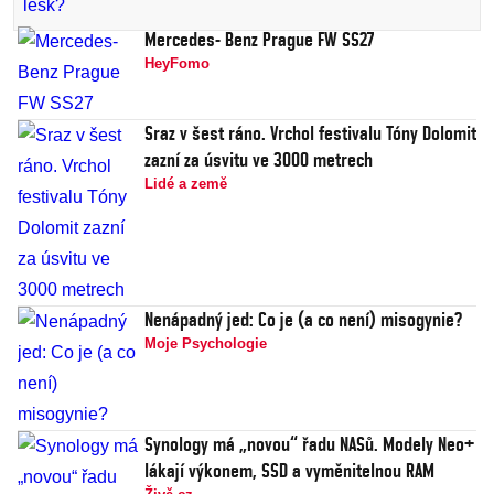
Mercedes- Benz Prague FW SS27
HeyFomo
Sraz v šest ráno. Vrchol festivalu Tóny Dolomit
zazní za úsvitu ve 3000 metrech
Lidé a země
Nenápadný jed: Co je (a co není) misogynie?
Moje Psychologie
Synology má „novou“ řadu NASů. Modely Neo+
lákají výkonem, SSD a vyměnitelnou RAM