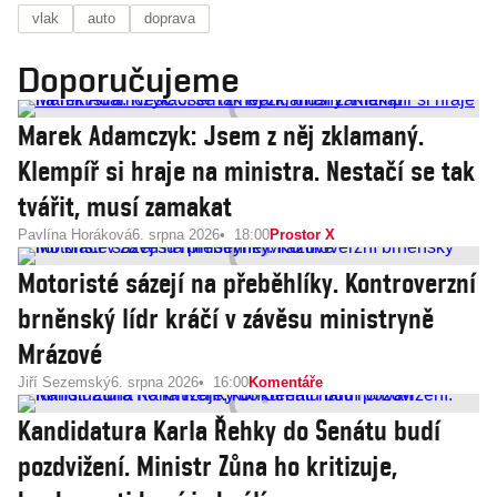
vlak
auto
doprava
Doporučujeme
Marek Adamczyk: Jsem z něj zklamaný.
Klempíř si hraje na ministra. Nestačí se tak
tvářit, musí zamakat
Pavlína Horáková
6. srpna 2026
18:00
Prostor X
Motoristé sázejí na přeběhlíky. Kontroverzní
brněnský lídr kráčí v závěsu ministryně
Mrázové
Jiří Sezemský
6. srpna 2026
16:00
Komentáře
Kandidatura Karla Řehky do Senátu budí
pozdvižení. Ministr Zůna ho kritizuje,