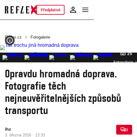
Předplatné
Reflex.cz
Fotogalerie
25
Fotogalerie
Opravdu hromadná doprava.
Fotografie těch
nejneuvěřitelnějších způsobů
transportu
ihz
0
·
3. března 2016
13:33