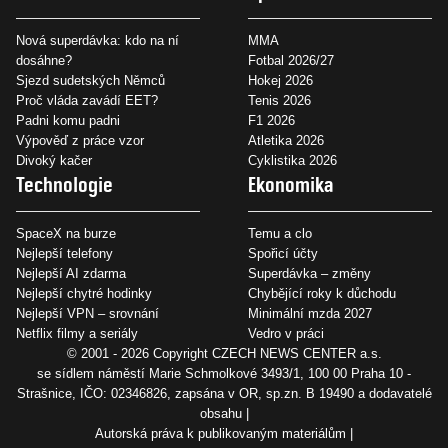
Nová superdávka: kdo na ní
MMA
dosáhne?
Fotbal 2026/27
Sjezd sudetských Němců
Hokej 2026
Proč vláda zavádí EET?
Tenis 2026
Padni komu padni
F1 2026
Výpověď z práce vzor
Atletika 2026
Divoký kačer
Cyklistika 2026
Technologie
Ekonomika
SpaceX na burze
Temu a clo
Nejlepší telefony
Spořicí účty
Nejlepší AI zdarma
Superdávka – změny
Nejlepší chytré hodinky
Chybějící roky k důchodu
Nejlepší VPN – srovnání
Minimální mzda 2027
Netflix filmy a seriály
Vedro v práci
© 2001 - 2026 Copyright
CZECH NEWS CENTER a.s.
se sídlem náměstí Marie Schmolkové 3493/1, 100 00 Praha 10 -
Strašnice, IČO: 02346826, zapsána v OR, sp.zn. B 19490 a dodavatelé
obsahu
Autorská práva k publikovaným materiálům