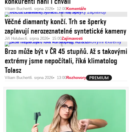
konkurenti haní i chválí
Viliam Buchert
6. srpna 2026
12:00
Komentáře
Věčné diamanty končí. Trh se šperky
zaplavují nerozeznatelné syntetické kameny
Jiří Holubec
6. srpna 2026
15:00
Zajímavosti
Brzo může být v ČR 45 stupňů. Až s takovými
extrémy jsme nepočítali, říká klimatolog
Tolasz
Viliam Buchert
6. srpna 2026
13:00
Rozhovory