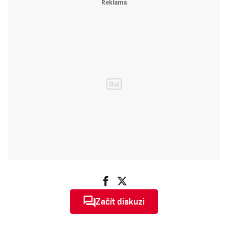
kapesním vydání
Začít diskuzi