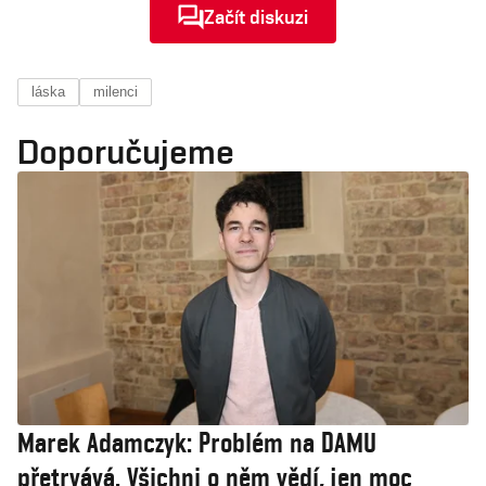
Začít diskuzi
láska
milenci
Doporučujeme
Marek Adamczyk: Problém na DAMU
přetrvává. Všichni o něm vědí, jen moc