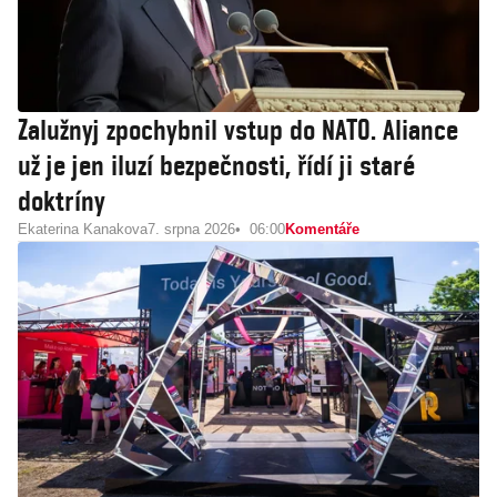
Zalužnyj zpochybnil vstup do NATO. Aliance
už je jen iluzí bezpečnosti, řídí ji staré
doktríny
Ekaterina Kanakova
7. srpna 2026
06:00
Komentáře