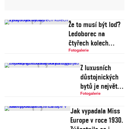
Že to musí být loď?
Ledoborec na
čtyřech kolech
vymyslí jen Rus
Fotogalerie
Z luxusních
důstojnických
bytů je největší
ghetto střední
Fotogalerie
Evropy.
Jak vypadala Miss
Fotoreportáž
Europe v roce 1930.
Jana Šibíka z