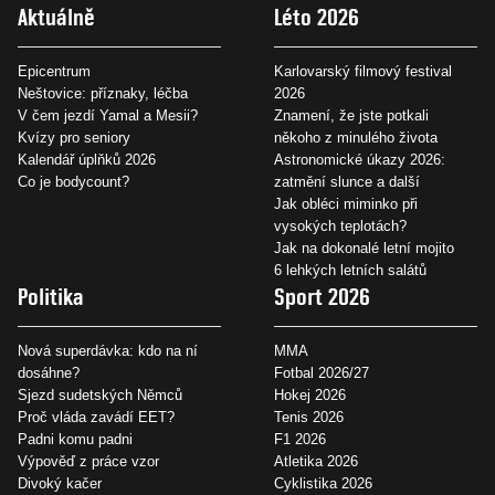
Aktuálně
Léto 2026
Epicentrum
Karlovarský filmový festival
Neštovice: příznaky, léčba
2026
V čem jezdí Yamal a Mesii?
Znamení, že jste potkali
Kvízy pro seniory
někoho z minulého života
Kalendář úplňků 2026
Astronomické úkazy 2026:
Co je bodycount?
zatmění slunce a další
Jak obléci miminko při
vysokých teplotách?
Jak na dokonalé letní mojito
6 lehkých letních salátů
Politika
Sport 2026
Nová superdávka: kdo na ní
MMA
dosáhne?
Fotbal 2026/27
Sjezd sudetských Němců
Hokej 2026
Proč vláda zavádí EET?
Tenis 2026
Padni komu padni
F1 2026
Výpověď z práce vzor
Atletika 2026
Divoký kačer
Cyklistika 2026