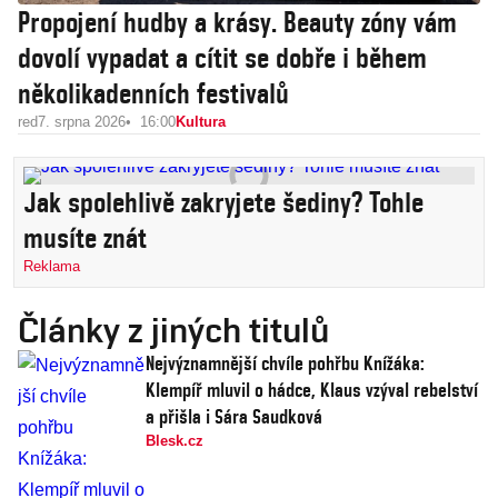
Propojení hudby a krásy. Beauty zóny vám
dovolí vypadat a cítit se dobře i během
několikadenních festivalů
red
7. srpna 2026
16:00
Kultura
Jak spolehlivě zakryjete šediny? Tohle
musíte znát
Reklama
Články z jiných titulů
Nejvýznamnější chvíle pohřbu Knížáka:
Klempíř mluvil o hádce, Klaus vzýval rebelství
a přišla i Sára Saudková
Blesk.cz