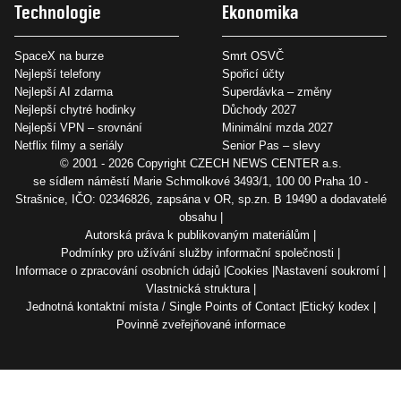
Technologie
Ekonomika
SpaceX na burze
Smrt OSVČ
Nejlepší telefony
Spořicí účty
Nejlepší AI zdarma
Superdávka – změny
Nejlepší chytré hodinky
Důchody 2027
Nejlepší VPN – srovnání
Minimální mzda 2027
Netflix filmy a seriály
Senior Pas – slevy
© 2001 - 2026 Copyright
CZECH NEWS CENTER a.s.
se sídlem náměstí Marie Schmolkové 3493/1, 100 00 Praha 10 -
Strašnice, IČO: 02346826, zapsána v OR, sp.zn. B 19490 a dodavatelé
obsahu
Autorská práva k publikovaným materiálům
Podmínky pro užívání služby informační společnosti
Informace o zpracování osobních údajů
Cookies
Nastavení soukromí
Vlastnická struktura
Jednotná kontaktní místa / Single Points of Contact
Etický kodex
Povinně zveřejňované informace