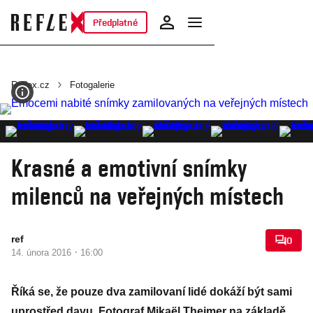
Předplatné
Reflex.cz
Fotogalerie
Krasné a emotivní snímky
milenců na veřejných místech
ref
0
·
14. února 2016
16:00
Říká se, že pouze dva zamilovaní lidé dokáží být sami
uprostřed davu. Fotograf Mikaël Theimer na základě