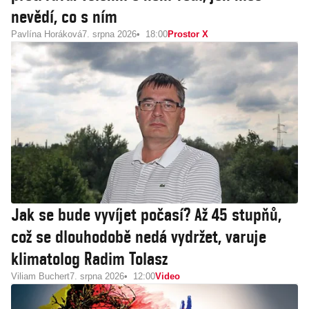
nevědí, co s ním
Pavlína Horáková
7. srpna 2026
18:00
Prostor X
Jak se bude vyvíjet počasí? Až 45 stupňů,
což se dlouhodobě nedá vydržet, varuje
klimatolog Radim Tolasz
Viliam Buchert
7. srpna 2026
12:00
Video