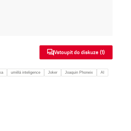
Vstoupit do diskuze (1)
ka
umělá inteligence
Joker
Joaquin Phoneix
AI