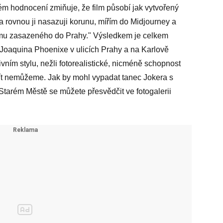
vém hodnocení zmiňuje, že film působí jak vytvořený
a rovnou ji nasazuji korunu, mířím do Midjourney a
lmu zasazeného do Prahy." Výsledkem je celkem
Joaquina Phoenixe v ulicích Prahy a na Karlově
ivním stylu, nežli fotorealistické, nicméně schopnost
řít nemůžeme. Jak by mohl vypadat tanec Jokera s
Starém Městě se můžete přesvědčit ve fotogalerii