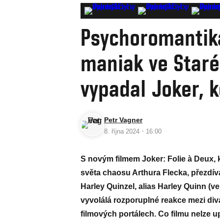
Psychoromantika
maniak ve Staré
vypadal Joker, k
Petr Vagner
·
8. října 2024
16:00
S novým filmem Joker: Folie à Deux, 
světa chaosu Arthura Flecka, přezdív
Harley Quinzel, alias Harley Quinn (
vyvolálá rozporuplné reakce mezi div
filmových portálech. Co filmu nelze up