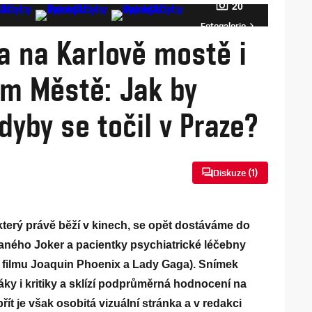
20
Fotogalerie
 na Karlově mostě i
m Městě: Jak by
dyby se točil v Praze?
Diskuze (
1
)
který právě běží v kinech, se opět dostáváme do
aného Joker a pacientky psychiatrické léčebny
ve filmu Joaquin Phoenix a Lady Gaga). Snímek
áky i kritiky a sklízí podprůměrná hodnocení na
řít je však osobitá vizuální stránka a v redakci