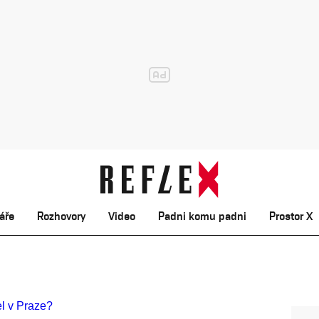
áře
Rozhovory
Video
Padni komu padni
Prostor X