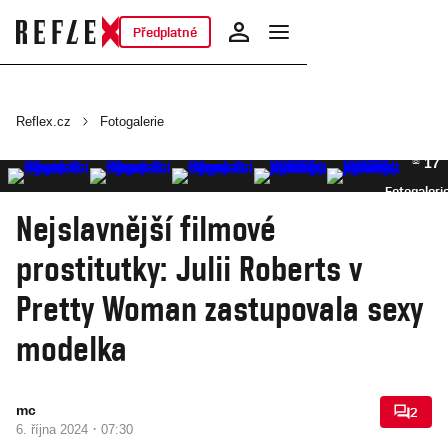
Předplatné
Reflex.cz
Fotogalerie
17
Fotogaleri
Nejslavnější filmové
prostitutky: Julii Roberts v
Pretty Woman zastupovala sexy
modelka
mc
2
·
6. října 2024
07:30