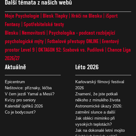
Další témata z našich webů
Moje Psychologie
Blesk Tlapky
Hráči na Blesku
iSport
Fantasy
Spotřebitelské testy
Blesku
Nemovitosti
Psychologika - podcast rozbíjející
psychologické mýty
Fotbalové přestupy ONLINE
Eventový
prostor Level 9
OKTAGON 92: Szabová vs. Pudilová
Chance Liga
2026/27
Aktuálně
Léto 2026
Epicentrum
Karlovarský filmový festival
Neštovice: příznaky, léčba
2026
V čem jezdí Yamal a Mesii?
Znamení, že jste potkali
Kvízy pro seniory
někoho z minulého života
Kalendář úplňků 2026
Astronomické úkazy 2026:
Co je bodycount?
zatmění slunce a další
Jak obléci miminko při
vysokých teplotách?
Jak na dokonalé letní mojito