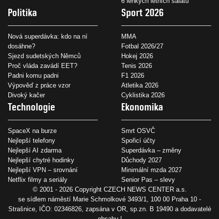
6 lehkých letních salátů
Politika
Sport 2026
Nová superdávka: kdo na ní
MMA
dosáhne?
Fotbal 2026/27
Sjezd sudetských Němců
Hokej 2026
Proč vláda zavádí EET?
Tenis 2026
Padni komu padni
F1 2026
Výpověď z práce vzor
Atletika 2026
Divoký kačer
Cyklistika 2026
Technologie
Ekonomika
SpaceX na burze
Smrt OSVČ
Nejlepší telefony
Spořicí účty
Nejlepší AI zdarma
Superdávka – změny
Nejlepší chytré hodinky
Důchody 2027
Nejlepší VPN – srovnání
Minimální mzda 2027
Netflix filmy a seriály
Senior Pas – slevy
© 2001 - 2026 Copyright
CZECH NEWS CENTER a.s.
se sídlem náměstí Marie Schmolkové 3493/1, 100 00 Praha 10 -
Strašnice, IČO: 02346826, zapsána v OR, sp.zn. B 19490 a dodavatelé
obsahu