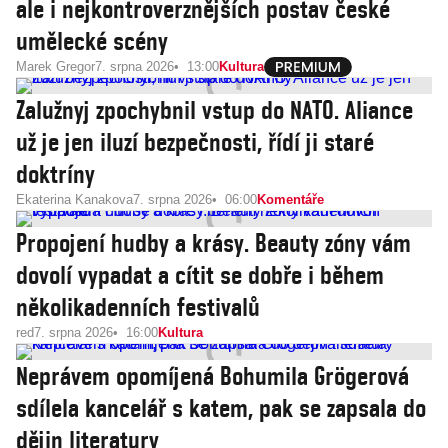
ale i nejkontroverznějších postav české
umělecké scény
Marek Gregor
7. srpna 2026
13:00
Kultura
Zalužnyj zpochybnil vstup do NATO. Aliance
už je jen iluzí bezpečnosti, řídí ji staré
doktríny
Ekaterina Kanakova
7. srpna 2026
06:00
Komentáře
Propojení hudby a krásy. Beauty zóny vám
dovolí vypadat a cítit se dobře i během
několikadenních festivalů
red
7. srpna 2026
16:00
Kultura
Neprávem opomíjená Bohumila Grögerová
sdílela kancelář s katem, pak se zapsala do
dějin literatury