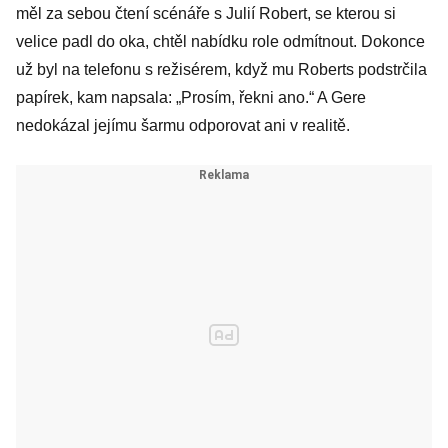
měl za sebou čtení scénáře s Julií Robert, se kterou si
dvanácti,
velice padl do oka, chtěl nabídku role odmítnout. Dokonce
dublovala ji
už byl na telefonu s režisérem, když mu Roberts podstrčila
starší sestra
papírek, kam napsala: „Prosím, řekni ano.“ A Gere
nedokázal jejímu šarmu odporovat ani v realitě.