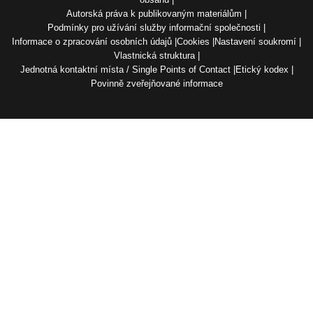
Autorská práva k publikovaným materiálům
Podmínky pro užívání služby informační společnosti
Informace o zpracování osobních údajů
Cookies
Nastavení soukromí
Vlastnická struktura
Jednotná kontaktní místa / Single Points of Contact
Etický kodex
Povinně zveřejňované informace