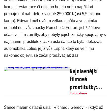
režisér zneužil,
luxusní restaurace či elitního hotelu nebo například
přesto se k
pronajmout náhrdelník v ceně 250.000$ (asi 5,5 milionu
němu vrátila!
korun). Edward měl ovšem velkou smůlu a ve snímku
nemohl řídit vůz značky Porsche či Ferrari, jichž šéfové
účast ve film zamítly, aby nebyly jejich značky spojovány s
najímáním prostitutek. Jaká ušlá šance to byla, dokázala
automobilka Lotus, jejíž vůz Esprit, který se ve filmu
nakonec objevil, se začal prodávat jak ďas.
Nejslavnější
filmové
prostitutky:
Jodie Foster na
Fotogalerie
plátně
Šance málem ostatně ušla i Richardu Gereovi - i když už
"šlapala" ve