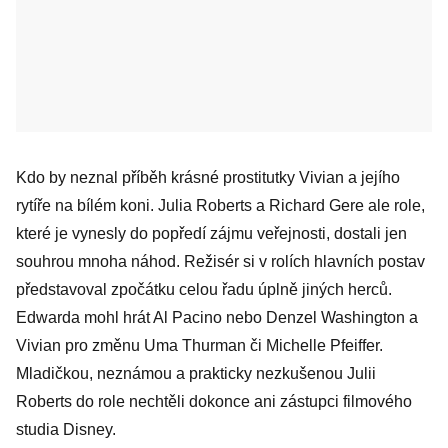
Kdo by neznal příběh krásné prostitutky Vivian a jejího
rytíře na bílém koni. Julia Roberts a Richard Gere ale role,
které je vynesly do popředí zájmu veřejnosti, dostali jen
souhrou mnoha náhod. Režisér si v rolích hlavních postav
představoval zpočátku celou řadu úplně jiných herců.
Edwarda mohl hrát Al Pacino nebo Denzel Washington a
Vivian pro změnu Uma Thurman či Michelle Pfeiffer.
Mladičkou, neznámou a prakticky nezkušenou Julii
Roberts do role nechtěli dokonce ani zástupci filmového
studia Disney.