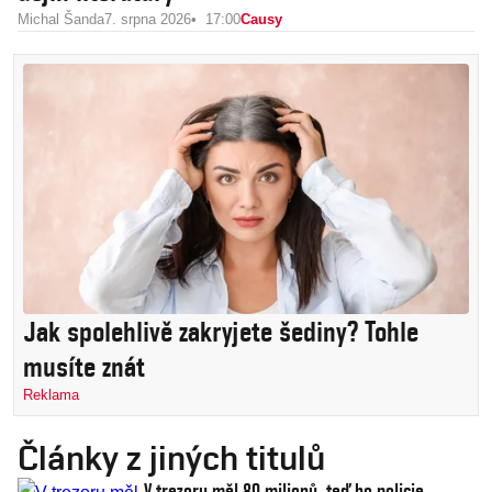
Michal Šanda
7. srpna 2026
17:00
Causy
Jak spolehlivě zakryjete šediny? Tohle
musíte znát
Reklama
Články z jiných titulů
V trezoru měl 80 milionů, teď ho policie