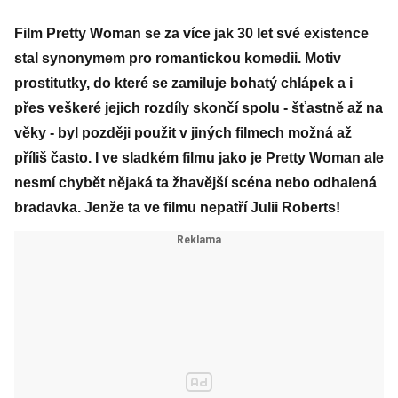
Film Pretty Woman se za více jak 30 let své existence
stal synonymem pro romantickou komedii. Motiv
prostitutky, do které se zamiluje bohatý chlápek a i
přes veškeré jejich rozdíly skončí spolu - šťastně až na
věky - byl později použit v jiných filmech možná až
příliš často. I ve sladkém filmu jako je Pretty Woman ale
nesmí chybět nějaká ta žhavější scéna nebo odhalená
bradavka. Jenže ta ve filmu nepatří Julii Roberts!