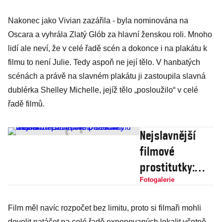
Nakonec jako Vivian zazářila - byla nominována na
Oscara a vyhrála Zlatý Glób za hlavní ženskou roli. Mnoho
lidí ale neví, že v celé řadě scén a dokonce i na plakátu k
filmu to není Julie. Tedy aspoň ne její tělo. V hanbatých
scénách a právě na slavném plakátu ji zastoupila slavná
dublérka Shelley Michelle, jejíž tělo „posloužilo“ v celé
řadě filmů.
Nejslavnější
filmové
prostitutky:
Éterickou
Fotogalerie
Catherine
Film měl navíc rozpočet bez limitu, proto si filmaři mohli
Deneuve
dovolit natáčet na celé řadě exponovaných lokalit včetně