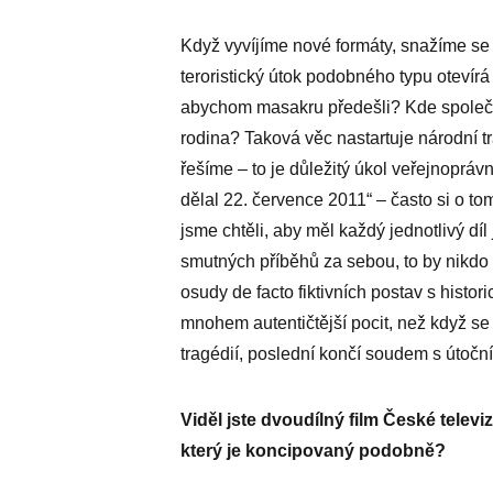
Když vyvíjíme nové formáty, snažíme se
teroristický útok podobného typu otevír
abychom masakru předešli? Kde společno
rodina? Taková věc nastartuje národní t
řešíme – to je důležitý úkol veřejnopráv
dělal 22. července 2011“ – často si o 
jsme chtěli, aby měl každý jednotlivý dí
smutných příběhů za sebou, to by nikdo 
osudy de facto fiktivních postav s histor
mnohem autentičtější pocit, než když se 
tragédií, poslední končí soudem s útočn
Viděl jste dvoudílný film České telev
který je koncipovaný podobně?