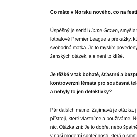
Co máte v Norsku nového, co na fest
Úspěšný je seriál
Home Grown
, smyšle
fotbalové Premier League a překážky, kte
svobodná matka. Je to myslím povedený 
ženských otázek, ale není to klišé.
Je těžké v tak bohaté, šťastné a bezp
kontroverzní témata pro současná tele
a nebyly to jen detektivky?
Pár dalších máme. Zajímavá je otázka, 
přístroji, které vlastníme a používáme.
nic. Otázka zní: Je to dobře, nebo špatn
v naší moderní společnosti, která o smrti