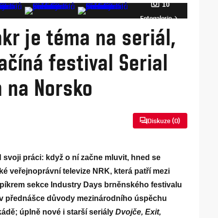
10
Fotogalerie
kr je téma na seriál,
ačíná festival Serial
m na Norsko
Diskuze (
0
)
 svoji práci: když o ní začne mluvit, hned se
ké veřejnoprávní televize NRK, která patří mezi
spíkrem sekce Industry Days brněnského festivalu
píše v přednášce důvody mezinárodního úspěchu
ádě; úplně nové i starší seriály
Dvojče, Exit,