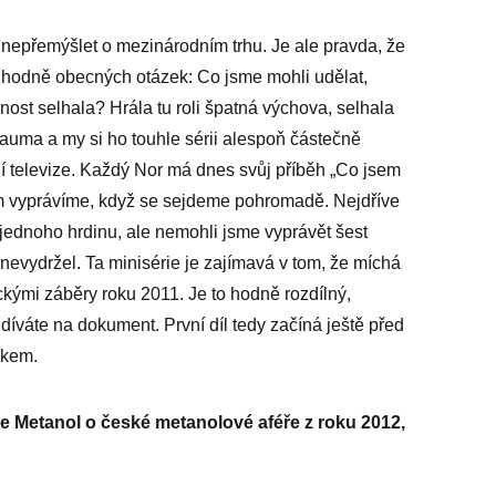
 nepřemýšlet o mezinárodním trhu. Je ale pravda, že
á hodně obecných otázek: Co jsme mohli udělat,
st selhala? Hrála tu roli špatná výchova, selhala
rauma a my si ho touhle sérii alespoň částečně
ní televize. Každý Nor má dnes svůj příběh „Co jsem
tom vyprávíme, když se sejdeme pohromadě. Nejdříve
l jednoho hrdinu, ale nemohli jsme vyprávět šest
nevydržel. Ta minisérie je zajímavá v tom, že míchá
ickými záběry roku 2011. Je to hodně rozdílný,
díváte na dokument. První díl tedy začíná ještě před
íkem.
ize Metanol o české metanolové aféře z roku 2012,