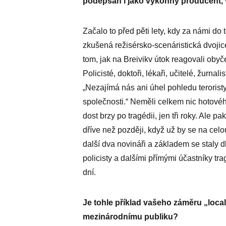
podepsán i jako výkonný producent,
Začalo to před pěti lety, kdy za námi do
zkušená režisérsko-scenáristická dvojice.
tom, jak na Breivikv útok reagovali obyč
Policisté, doktoři, lékaři, učitelé, žurnali
„Nezajímá nás ani úhel pohledu teroristy,
společnosti.“ Neměli celkem nic hotovéh
dost brzy po tragédii, jen tři roky. Ale p
dříve než později, když už by se na celo
další dva novináři a základem se staly d
policisty a dalšími přímými účastníky tr
dní.
Je tohle příklad vašeho záměru „local 
mezinárodnímu publiku?