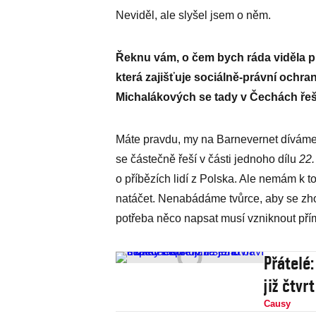
Neviděl, ale slyšel jsem o něm.
Řeknu vám, o čem bych ráda viděla pů
která zajišťuje sociálně-právní ochra
Michalákových se tady v Čechách řešil
Máte pravdu, my na Barnevernet díváme 
se částečně řeší v části jednoho dílu
22.
o příbězích lidí z Polska. Ale nemám k
natáčet. Nenabádáme tvůrce, aby se zhos
potřeba něco napsat musí vzniknout pří
Přátelé:
již čtvr
Causy