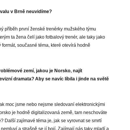
ivalu v Brně neuvidíme?
ný příběh první ženské trenérky mužského týmu
rým ta žena čelí jako fotbalový trenér, ale taky jako
formát, současné téma, které otevírá hodně
roblémové zemí, jakou je Norsko, najít
vizní dramata? Aby se navíc líbila i jinde na světě
jak moc jsme nebo nejsme sledovaní elektronickými
 Norsko je hodně digitalizovaná země, tam neschováte
ě? Další zajímavé téma je, jak se vyrovnat se smrtí
 nemluví a strašně se jí bojí. Zajímají nás taky mladí a