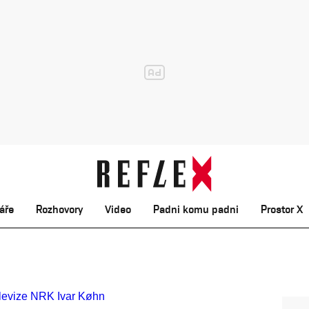
áře
Rozhovory
Video
Padni komu padni
Prostor X