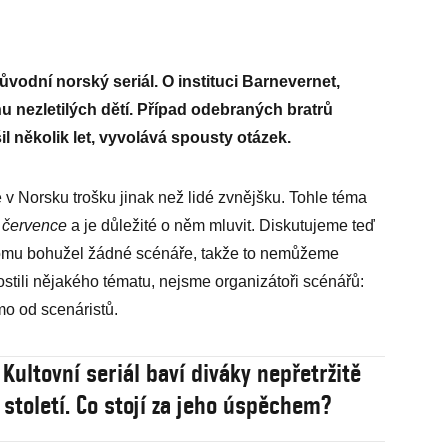
vodní norský seriál. O instituci Barnevernet,
nu nezletilých dětí. Případ odebraných bratrů
 několik let, vyvolává spousty otázek.
v Norsku trošku jinak než lidé zvnějšku. Tohle téma
 července
a je důležité o něm mluvit. Diskutujeme teď
 tomu bohužel žádné scénáře, takže to nemůžeme
tili nějakého tématu, nejsme organizátoři scénářů:
mo od scenáristů.
 Kultovní seriál baví diváky nepřetržitě
t století. Co stojí za jeho úspěchem?