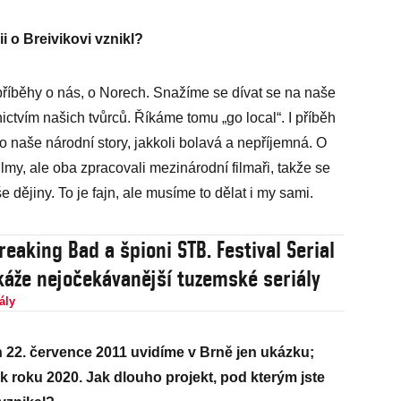
i o Breivikovi vznikl?
příběhy o nás, o Norech. Snažíme se dívat se na naše
ictvím našich tvůrců. Říkáme tomu „go local“. I příběh
to naše národní story, jakkoli bolavá a nepříjemná. O
ilmy, ale oba zpracovali mezinárodní filmaři, takže se
e dějiny. To je fajn, ale musíme to dělat i my sami.
reaking Bad a špioni STB. Festival Serial
ukáže nejočekávanější tuzemské seriály
ály
h 22. července 2011 uvidíme v Brně jen ukázku;
k roku 2020. Jak dlouho projekt, pod kterým jste