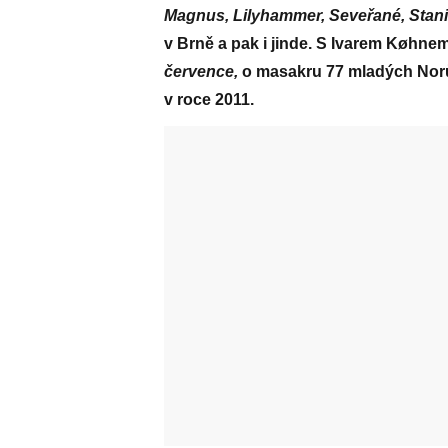
Magnus, Lilyhammer, Seveřané, Stani
v Brně a pak i jinde. S Ivarem Køhnem
července,
o masakru 77 mladých Norů
v roce 2011.