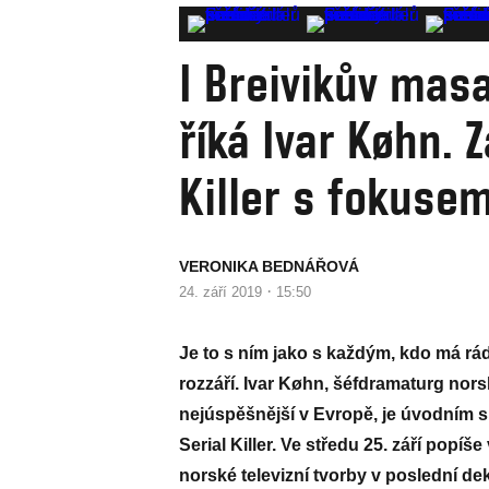
I Breivikův masa
říká Ivar Køhn. Z
Killer s fokuse
VERONIKA BEDNÁŘOVÁ
·
24. září 2019
15:50
Je to s ním jako s každým, kdo má rád
rozzáří. Ivar Køhn, šéfdramaturg nors
nejúspěšnější v Evropě, je úvodním 
Serial Killer. Ve středu 25. září po
norské televizní tvorby v poslední dek