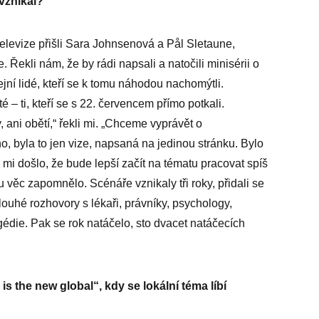
 vznikal?
 televize přišli Sara Johnsenová a Pål Sletaune,
 Řekli nám, že by rádi napsali a natočili minisérii o
ejní lidé, kteří se k tomu náhodou nachomýtli.
sté – ti, kteří se s 22. červencem přímo potkali.
 ani obětí,“ řekli mi. „Chceme vyprávět o
o, byla to jen vize, napsaná na jedinou stránku. Bylo
ak mi došlo, že bude lepší začít na tématu pracovat spíš
u věc zapomnělo. Scénáře vznikaly tři roky, přidali se
louhé rozhovory s lékaři, právníky, psychology,
agédie. Pak se rok natáčelo, sto dvacet natáčecích
is the new global“, kdy se lokální téma líbí