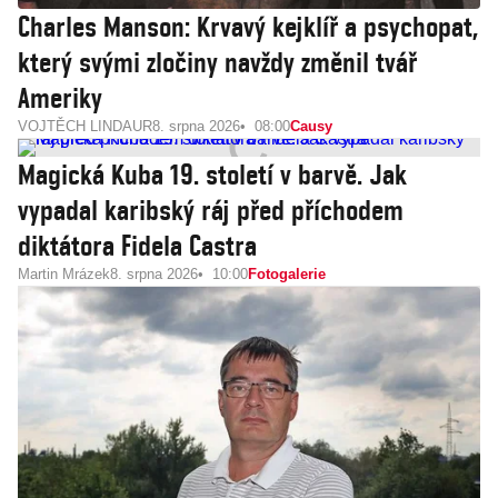
Charles Manson: Krvavý kejklíř a psychopat,
který svými zločiny navždy změnil tvář
Ameriky
VOJTĚCH LINDAUR
8. srpna 2026
08:00
Causy
Magická Kuba 19. století v barvě. Jak
vypadal karibský ráj před příchodem
diktátora Fidela Castra
Martin Mrázek
8. srpna 2026
10:00
Fotogalerie