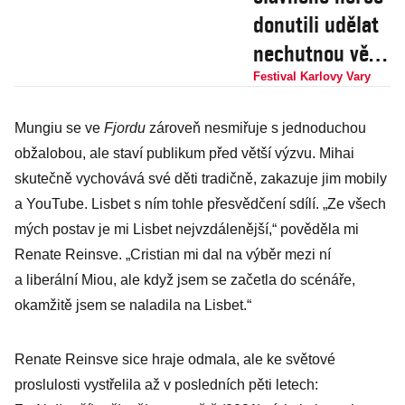
donutili udělat
nechutnou věc.
V nové varské
Festival Karlovy Vary
znělce hraje
Mungiu se ve
Fjordu
zároveň nesmiřuje s jednoduchou
vedlejší roli
obžalobou, ale staví publikum před větší výzvu. Mihai
masitá žížala
skutečně vychovává své děti tradičně, zakazuje jim mobily
a YouTube. Lisbet s ním tohle přesvědčení sdílí. „Ze všech
mých postav je mi Lisbet nejvzdálenější,“ pověděla mi
Renate Reinsve. „Cristian mi dal na výběr mezi ní
a liberální Miou, ale když jsem se začetla do scénáře,
okamžitě jsem se naladila na Lisbet.“
Renate Reinsve sice hraje odmala, ale ke světové
proslulosti vystřelila až v posledních pěti letech: