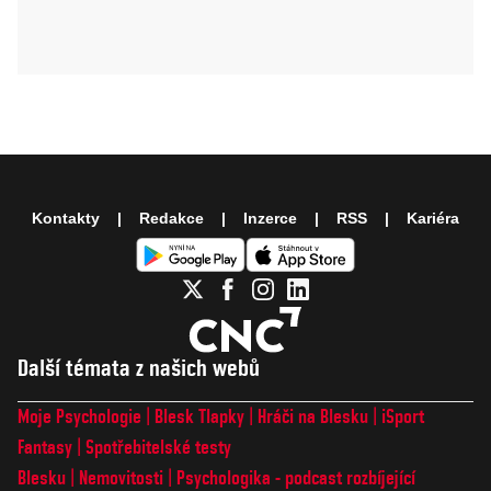
Kontakty
Redakce
Inzerce
RSS
Kariéra
Další témata z našich webů
Moje Psychologie
Blesk Tlapky
Hráči na Blesku
iSport
Fantasy
Spotřebitelské testy
Blesku
Nemovitosti
Psychologika - podcast rozbíjející