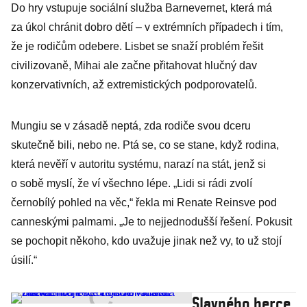
Do hry vstupuje sociální služba Barnevernet, která má
za úkol chránit dobro dětí – v extrémních případech i tím,
že je rodičům odebere. Lisbet se snaží problém řešit
civilizovaně, Mihai ale začne přitahovat hlučný dav
konzervativních, až extremistických podporovatelů.
Mungiu se v zásadě neptá, zda rodiče svou dceru
skutečně bili, nebo ne. Ptá se, co se stane, když rodina,
která nevěří v autoritu systému, narazí na stát, jenž si
o sobě myslí, že ví všechno lépe. „Lidi si rádi zvolí
černobílý pohled na věc,“ řekla mi Renate Reinsve pod
canneskými palmami. „Je to nejjednodušší řešení. Pokusit
se pochopit někoho, kdo uvažuje jinak než vy, to už stojí
úsilí.“
Slavného herce