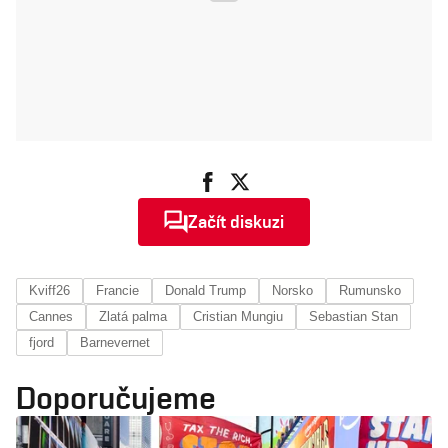
Začít diskuzi
Kviff26
Francie
Donald Trump
Norsko
Rumunsko
Cannes
Zlatá palma
Cristian Mungiu
Sebastian Stan
fjord
Barnevernet
Doporučujeme