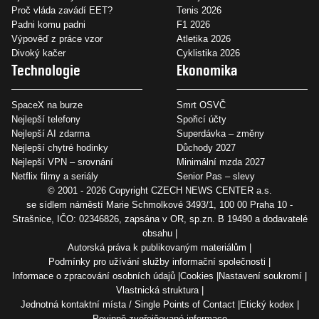
Proč vláda zavádí EET?
Tenis 2026
Padni komu padni
F1 2026
Výpověď z práce vzor
Atletika 2026
Divoký kačer
Cyklistika 2026
Technologie
Ekonomika
SpaceX na burze
Smrt OSVČ
Nejlepší telefony
Spořicí účty
Nejlepší AI zdarma
Superdávka – změny
Nejlepší chytré hodinky
Důchody 2027
Nejlepší VPN – srovnání
Minimální mzda 2027
Netflix filmy a seriály
Senior Pas – slevy
© 2001 - 2026 Copyright
CZECH NEWS CENTER a.s.
se sídlem náměstí Marie Schmolkové 3493/1, 100 00 Praha 10 -
Strašnice, IČO: 02346826, zapsána v OR, sp.zn. B 19490 a dodavatelé
obsahu
Autorská práva k publikovaným materiálům
Podmínky pro užívání služby informační společnosti
Informace o zpracování osobních údajů
Cookies
Nastavení soukromí
Vlastnická struktura
Jednotná kontaktní místa / Single Points of Contact
Etický kodex
Povinně zveřejňované informace