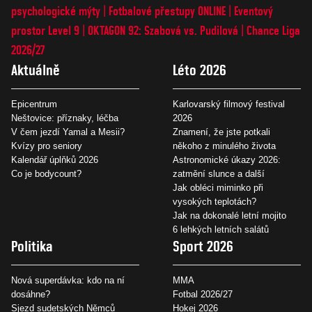
psychologické mýty
Fotbalové přestupy ONLINE
Eventový
prostor Level 9
OKTAGON 92: Szabová vs. Pudilová
Chance Liga
2026/27
Aktuálně
Léto 2026
Epicentrum
Karlovarský filmový festival
Neštovice: příznaky, léčba
2026
V čem jezdí Yamal a Mesii?
Znamení, že jste potkali
Kvízy pro seniory
někoho z minulého života
Kalendář úplňků 2026
Astronomické úkazy 2026:
Co je bodycount?
zatmění slunce a další
Jak obléci miminko při
vysokých teplotách?
Jak na dokonalé letní mojito
6 lehkých letních salátů
Politika
Sport 2026
Nová superdávka: kdo na ní
MMA
dosáhne?
Fotbal 2026/27
Sjezd sudetských Němců
Hokej 2026