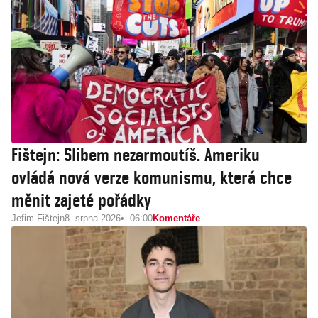
Fištejn: Slibem nezarmoutíš. Ameriku
ovládá nová verze komunismu, která chce
měnit zajeté pořádky
Jefim Fištejn
8. srpna 2026
06:00
Komentáře