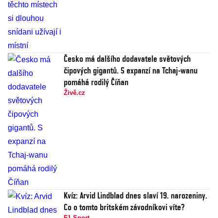
Česko má dalšího dodavatele světových
čipových gigantů. S expanzí na Tchaj-wanu
pomáhá rodilý Číňan
Živě.cz
Kvíz: Arvid Lindblad dnes slaví 19. narozeniny.
Co o tomto britském závodníkovi víte?
F1 Sport