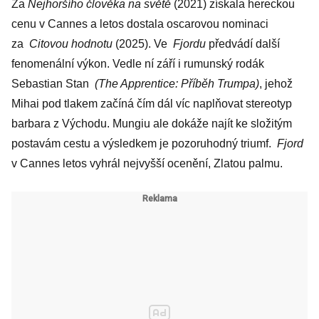
Za
Nejhoršího člověka na světě
(2021) získala hereckou
cenu v Cannes a letos dostala oscarovou nominaci
za
Citovou hodnotu
(2025). Ve
Fjordu
předvádí další
fenomenální výkon. Vedle ní září i rumunský rodák
Sebastian Stan
(The Apprentice: Příběh Trumpa)
, jehož
Mihai pod tlakem začíná čím dál víc naplňovat stereotyp
barbara z Východu. Mungiu ale dokáže najít ke složitým
postavám cestu a výsledkem je pozoruhodný triumf.
Fjord
v Cannes letos vyhrál nejvyšší ocenění, Zlatou palmu.