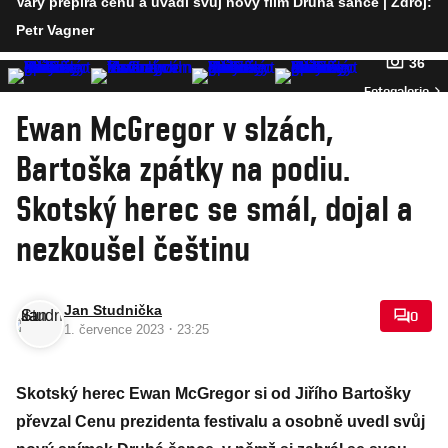
Vary přepírá cenu a uvádí svůj nový film Druhá šance
| Zdroj:
Petr Vagner
36
Fotogalerie
Ewan McGregor v slzách,
Bartoška zpátky na podiu.
Skotský herec se smál, dojal a
nezkoušel češtinu
Jan Studnička
0
·
1. července 2023
23:25
Skotský herec Ewan McGregor si od Jiřího Bartošky
převzal Cenu prezidenta festivalu a osobně uvedl svůj