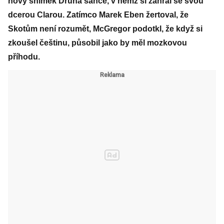
nový snímek Druhá šance, v němž si zahrál se svou
dcerou Clarou. Zatímco Marek Eben žertoval, že
Skotům není rozumět, McGregor podotkl, že když si
zkoušel češtinu, působil jako by měl mozkovou
příhodu.