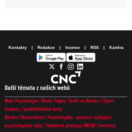
Kontakty
Redakce
Inzerce
RSS
Kariéra
Další témata z našich webů
Moje Psychologie
Blesk Tlapky
Hráči na Blesku
iSport
Fantasy
Spotřebitelské testy
Blesku
Nemovitosti
Psychologika - podcast rozbíjející
psychologické mýty
Fotbalové přestupy ONLINE
Eventový