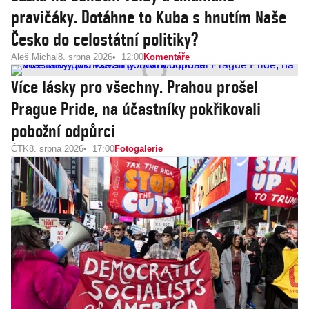
pravičáky. Dotáhne to Kuba s hnutím Naše
Česko do celostátní politiky?
Aleš Michal
8. srpna 2026
12:00
Komentáře
Více lásky pro všechny. Prahou prošel
Prague Pride, na účastníky pokřikovali
pobožní odpůrci
ČTK
8. srpna 2026
17:00
Fotogalerie