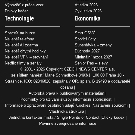
Výpověď z práce vzor
Atletika 2026
Divoký kačer
Cyklistika 2026
Technologie
Ekonomika
SpaceX na burze
Smrt OSVČ
Nejlepší telefony
Spořicí účty
Nejlepší AI zdarma
Superdávka – změny
Nejlepší chytré hodinky
Důchody 2027
Nejlepší VPN – srovnání
Minimální mzda 2027
Netflix filmy a seriály
Senior Pas – slevy
© 2001 - 2026 Copyright
CZECH NEWS CENTER a.s.
se sídlem náměstí Marie Schmolkové 3493/1, 100 00 Praha 10 -
Strašnice, IČO: 02346826, zapsána v OR, sp.zn. B 19490 a dodavatelé
obsahu
Autorská práva k publikovaným materiálům
Podmínky pro užívání služby informační společnosti
Informace o zpracování osobních údajů
Cookies
Nastavení soukromí
Vlastnická struktura
Jednotná kontaktní místa / Single Points of Contact
Etický kodex
Povinně zveřejňované informace