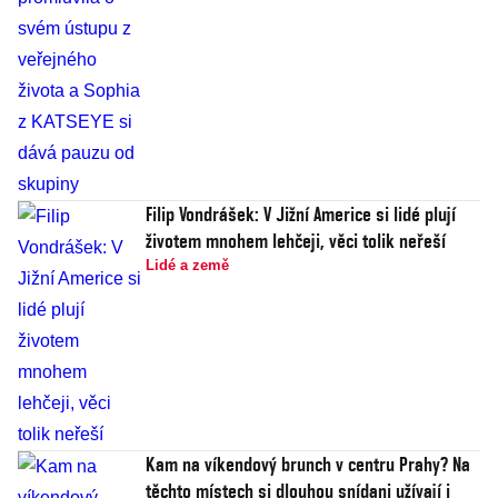
Filip Vondrášek: V Jižní Americe si lidé plují
životem mnohem lehčeji, věci tolik neřeší
Lidé a země
Kam na víkendový brunch v centru Prahy? Na
těchto místech si dlouhou snídani užívají i