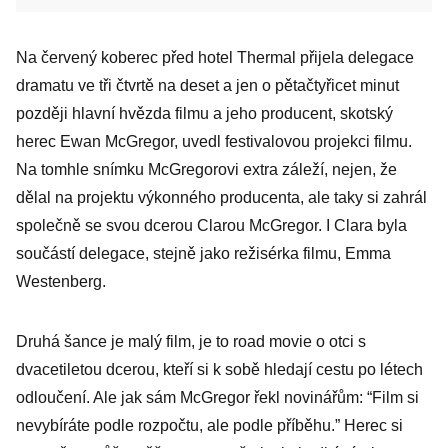
Na červený koberec před hotel Thermal přijela delegace
dramatu ve tři čtvrtě na deset a jen o pětačtyřicet minut
později hlavní hvězda filmu a jeho producent, skotský
herec Ewan McGregor, uvedl festivalovou projekci filmu.
Na tomhle snímku McGregorovi extra záleží, nejen, že
dělal na projektu výkonného producenta, ale taky si zahrál
společně se svou dcerou Clarou McGregor. I Clara byla
součástí delegace, stejně jako režisérka filmu, Emma
Westenberg.
Druhá šance je malý film, je to road movie o otci s
dvacetiletou dcerou, kteří si k sobě hledají cestu po létech
odloučení. Ale jak sám McGregor řekl novinářům: “Film si
nevybíráte podle rozpočtu, ale podle příběhu.” Herec si