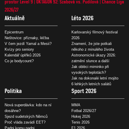
prostor Level 9
OKTAGON 92: Szabová vs. Pudilová
Chance Liga
2026/27
Aktuálně
Léto 2026
Epicentrum
Karlovarský filmový festival
Neštovice: příznaky, léčba
2026
V čem jezdí Yamal a Mesii?
Znamení, že jste potkali
Kvízy pro seniory
někoho z minulého života
Kalendář úplňků 2026
Astronomické úkazy 2026:
Co je bodycount?
zatmění slunce a další
Jak obléci miminko při
vysokých teplotách?
Jak na dokonalé letní mojito
6 lehkých letních salátů
Politika
Sport 2026
Nová superdávka: kdo na ní
MMA
dosáhne?
Fotbal 2026/27
Sjezd sudetských Němců
Hokej 2026
Proč vláda zavádí EET?
Tenis 2026
Padni komu padni
F1 2026