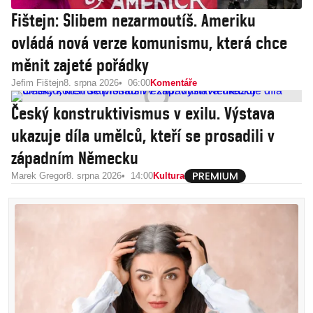
Fištejn: Slibem nezarmoutíš. Ameriku
ovládá nová verze komunismu, která chce
měnit zajeté pořádky
Jefim Fištejn
8. srpna 2026
06:00
Komentáře
Český konstruktivismus v exilu. Výstava
ukazuje díla umělců, kteří se prosadili v
západním Německu
Marek Gregor
8. srpna 2026
14:00
Kultura