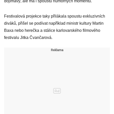
dojímavý, ale má i spoustu humorných momentů.
Festivalová projekce taky přilákala spoustu exkluzivních
diváků, přišel se podívat například ministr kultury Martin
Baxa nebo herečka a stálice karlovarského filmového
festivalu Jitka Čvančarová.