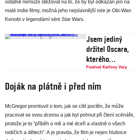
ostatně nemůže stěžovat na to, že by byl odkázán jen na
malé indie filmy, možná jeho nejslavnější role je Obi-Wan
Kenobi v legendární sérii Star Wars.
Jsem jediný
držitel Oscara,
kterého
tarantule ojela
Festival Karlovy Vary
do krku! Russell
Doják na plátně i před ním
Crowe otevřel
varský festival
McGregor promluvil o tom, jak se cítil poctěn, že může
pracovat se svou dcerou a jak byl pohnut při čtení scénáře,
protože je to “příběh o mě a mé dceři a vlastně o všech
rodičích a dětech”. A je pravda, že film je nejen hluboce