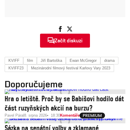
Začít diskuzi
KVIFF
film
Jiří Bartoška
Ewan McGregor
drama
KVIFF23
Mezinárodní filmový festival Karlovy Vary 2023
Doporučujeme
Hra o letiště. Proč by se Babišovi hodilo dát
část ruzyňských akcií na burzu?
Pavel Páral
8. srpna 2026
18:30
Komentáře
Sázka na senátní volby a zklamané