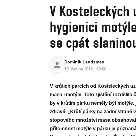
V Kosteleckých 
hygienici motýle
se cpát slaninou
Dominik Landsman
·
10. června 2019
18:00
V krůtích párcích od Kosteleckých uz
masa i motýle. Toto zjištění rozdělilo
by v krůtím párku neměly být motýle, j
zdravé. „Krůtí párky na zadní straně 
stopového množství masa obsahovat i 
přítomnost motýle v párku je přiznaná