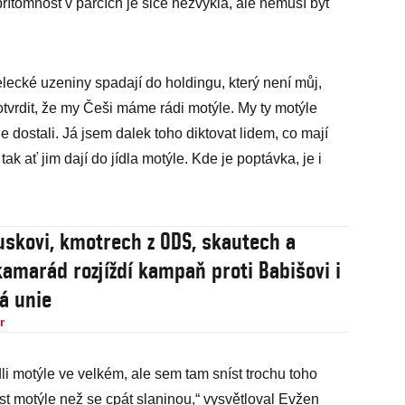
řítomnost v párcích je sice nezvyklá, ale nemusí být
elecké uzeniny spadají do holdingu, který není můj,
tvrdit, že my Češi máme rádi motýle. My ty motýle
 dostali. Já jsem dalek toho diktovat lidem, co mají
tak ať jim dají do jídla motýle. Kde je poptávka, je i
uskovi, kmotrech z ODS, skautech a
kamarád rozjíždí kampaň proti Babišovi i
á unie
r
li motýle ve velkém, ale sem tam sníst trochu toho
st motýle než se cpát slaninou,“ vysvětloval Evžen