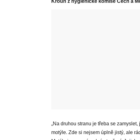
Kroun z hygienické komise Čech a M
„Na druhou stranu je třeba se zamyslet, 
motýle. Zde si nejsem úplně jistý, ale r