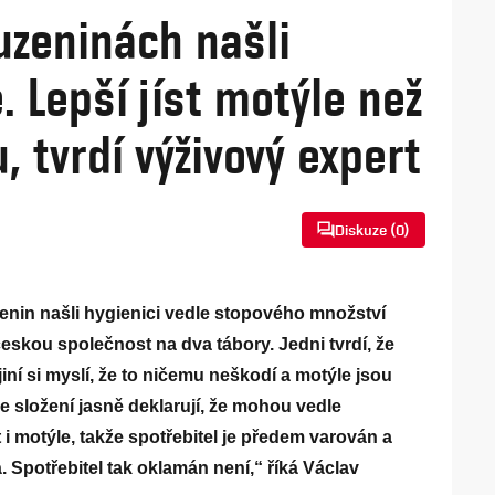
uzeninách našli
. Lepší jíst motýle než
, tvrdí výživový expert
Diskuze (
0
)
enin našli hygienici vedle stopového množství
 českou společnost na dva tábory. Jedni tvrdí, že
iní si myslí, že to ničemu neškodí a motýle jsou
ve složení jasně deklarují, že mohou vedle
motýle, takže spotřebitel je předem varován a
. Spotřebitel tak oklamán není,“ říká Václav