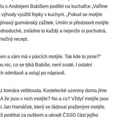
polu s Andrejem Babišem podílel na kuchařce „Vaříme
dem výhody využití řepky v kuchyni. „Pokud se motýle
zajímavý gurmánský zážitek. Umím si představit motýle
 jednoduché, zvládne to každý a nejenže si pochutná,
ý možný recept.
travin a sám má v párcích motýle. Tak kde to jsme?“
 nic, co se týká Babiše, není svaté. I ostatní
ích odmítavě a volají po nápravě.
 z komára velblouda. Kostelecké uzeniny doma jíme
. A že jsou v nich motýle? No a co? Vždyť motýle jsou
ci Jan Hamáček, který se ládoval praženými motýle.
biš podrbal za ouškem a ukradl ČSSD část jejího