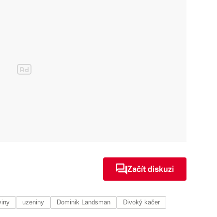
Začít diskuzi
viny
uzeniny
Dominik Landsman
Divoký kačer