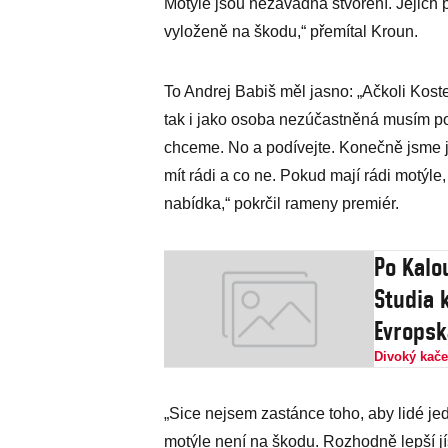
Motýle jsou nezávadná stvoření. Jejich p
vyloženě na škodu,“ přemítal Kroun.
To Andrej Babiš měl jasno: „Ačkoli Kost
tak i jako osoba nezúčastněná musím po
chceme. No a podívejte. Konečně jsme je
mít rádi a co ne. Pokud mají rádi motýle, 
nabídka,“ pokrčil rameny premiér.
Po Kalo
Studia 
Evropsk
Divoký kače
„Sice nejsem zastánce toho, aby lidé jed
motýle není na škodu. Rozhodně lepší jí