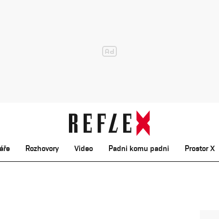
áře
Rozhovory
Video
Padni komu padni
Prostor X