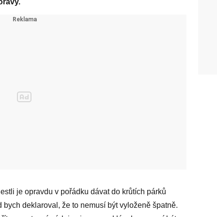
oravy.
jestli je opravdu v pořádku dávat do krůtích párků
ád bych deklaroval, že to nemusí být vyloženě špatně.