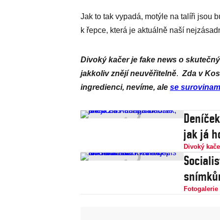
Jak to tak vypadá, motýle na talíři jsou 
k řepce, která je aktuálně naší nejzásad
Divoký kačer je fake news o skutečnýc
jakkoliv znějí neuvěřitelně
.
Zda v Kost
ingredienci, nevíme, ale
se surovinami
Deníček
jak já 
Divoký kače
Sociali
snímkům
Fotogalerie