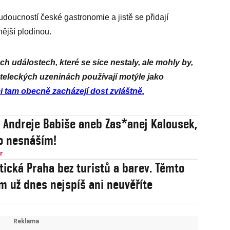
budoucností české gastronomie a jistě se přidají
nější plodinou.
h událostech, které se sice nestaly, ale mohly by,
eleckých uzeninách používají motýle jako
 tam obecně zacházejí dost zvláštně.
 Andreje Babiše aneb Zas*anej Kalousek,
ho nesnáším!
r
stická Praha bez turistů a barev. Těmto
 už dnes nejspíš ani neuvěříte