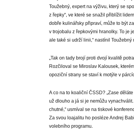
Toužebný, expert na výživu, který se s
z řepky“, ve které se snažil přiblížit li
dobře kulinářsky připraví, může to být 
v trojobalu z řepkovými hranolky. To je
ale také si udrží linii,“ nastínil Toužebn
„Tak on tady brojí proti dvojí kvalitě po
Rozčiloval se Miroslav Kalousek, kterému
opoziční strany se staví k motýle v párc
A co na to koaliční ČSSD? „Zase děláte
už dlouho a já si je nemůžu vynachválit
chutné,“ usmíval se na tiskové konferen
Za svou loajalitu ho posléze Andrej Ba
volebního programu.