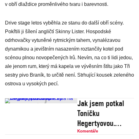
v obří dlaždice proměnlivého tvaru i barevnosti.
Drive stage letos vyběhla ze stanu do další obří scény.
Pokřtili ji šílení angličtí Skinny Lister. Hospodské
odrhovačky vytuněné rytmickým tahem, vynalézavou
dynamikou a jevištním nasazením roztančily kotel pod
scénou plnou novopečených Irů. Nevím, na co ti lidi jedou,
ale jenom rum, který má kapela ve vývěsním štítu jako Tři
sestry pivo Braník, to určitě není. Strhující kousek zeleného
ostrova u vysokých pecí.
Jak jsem potkal
Toničku
Hegertyovou.
Minule byla na
Komentáře